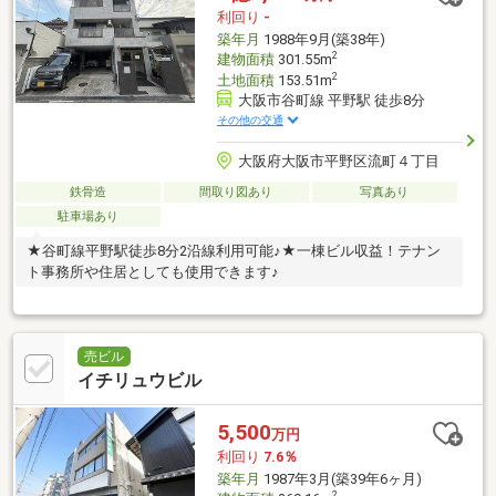
利回り
-
築年月
1988年9月(築38年)
2
建物面積
301.55m
2
土地面積
153.51m
大阪市谷町線 平野駅 徒歩8分
その他の交通
大阪府大阪市平野区流町４丁目
鉄骨造
間取り図あり
写真あり
駐車場あり
★谷町線平野駅徒歩8分2沿線利用可能♪★一棟ビル収益！テナン
ト事務所や住居としても使用できます♪
売ビル
イチリュウビル
5,500
万円
利回り
7.6％
築年月
1987年3月(築39年6ヶ月)
2