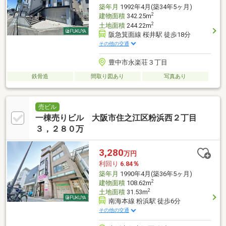
築年月
1992年4月(築34年5ヶ月)
2
建物面積
342.25m
2
土地面積
244.22m
阪急箕面線 桜井駅 徒歩18分
その他の交通
豊中市永楽荘３丁目
鉄骨造
間取り図あり
写真あり
売ビル
一棟売りビル 大阪市住之江区粉浜西２丁目
３，２８０万
3,280
万円
利回り
6.84％
築年月
1990年4月(築36年5ヶ月)
2
建物面積
108.62m
2
土地面積
31.53m
南海本線 粉浜駅 徒歩6分
その他の交通