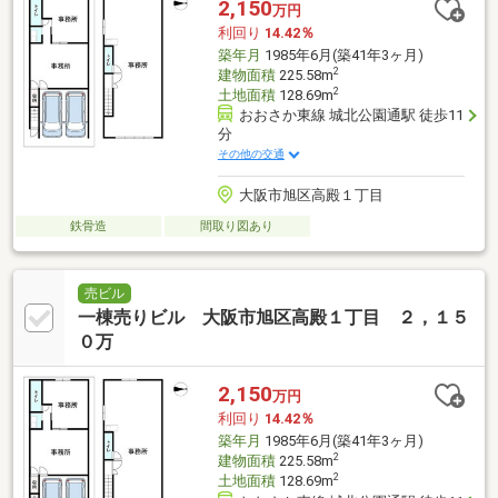
2,150
万円
利回り
14.42％
築年月
1985年6月(築41年3ヶ月)
2
建物面積
225.58m
2
土地面積
128.69m
おおさか東線 城北公園通駅 徒歩11
分
その他の交通
大阪市旭区高殿１丁目
鉄骨造
間取り図あり
売ビル
一棟売りビル 大阪市旭区高殿１丁目 ２，１５
０万
2,150
万円
利回り
14.42％
築年月
1985年6月(築41年3ヶ月)
2
建物面積
225.58m
2
土地面積
128.69m