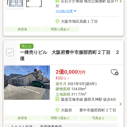
おおさか東線 城北公園通駅 徒歩11
分
その他の交通
大阪市旭区高殿１丁目
鉄骨造
間取り図あり
売ビル
一棟売りビル 大阪府豊中市服部西町２丁目 ２
億
2億0,000
万円
利回り
-
築年月
2021年9月(築5年)
2
建物面積
134.05m
2
土地面積
311.77m
阪急宝塚本線 服部天神駅 徒歩6分
大阪府 豊中市服部西町２丁目
鉄骨造
間取り図あり
写真あり
～２０２１年築～ 平屋建事務所