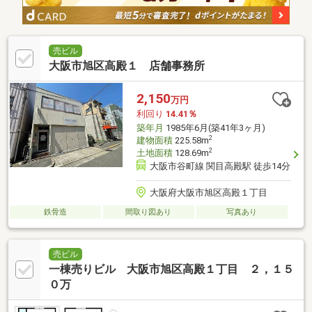
売ビル
大阪市旭区高殿１ 店舗事務所
2,150
万円
利回り
14.41％
築年月
1985年6月(築41年3ヶ月)
2
建物面積
225.58m
2
土地面積
128.69m
大阪市谷町線 関目高殿駅 徒歩14分
大阪府大阪市旭区高殿１丁目
鉄骨造
間取り図あり
写真あり
売ビル
一棟売りビル 大阪市旭区高殿１丁目 ２，１５
０万