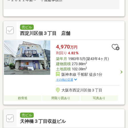
売ビル
西淀川区佃３丁目 店舗
4,970
万円
利回り
4.82％
築年月
1983年5月(築43年4ヶ月)
2
建物面積
273.88m
2
土地面積
102.08m
阪神本線 千船駅 徒歩1分
その他の交通
大阪市西淀川区佃３丁目
鉄骨造
間取り図あり
写真あり
売ビル
天神橋３丁目収益ビル