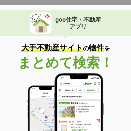
goo住宅・不動産
アプリ
大手不動産サイト
物件
の
を
まとめて検索！