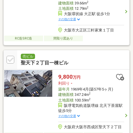
2
建物面積
39.66m
2
土地面積
12.79m
大阪環状線 大正駅 徒歩1分
その他の交通
大阪市大正区三軒家東１丁目
RC造SRC造
間取り図あり
売ビル
聖天下２丁目一棟ビル
9,800
万円
利回り
-
築年月
1969年4月(築57年5ヶ月)
2
建物面積
347.24m
2
土地面積
100.59m
阪堺電気軌道阪堺線 北天下茶屋駅
徒歩5分
その他の交通
大阪府大阪市西成区聖天下２丁目