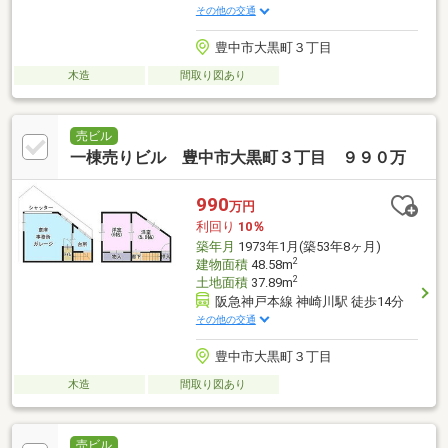
その他の交通
豊中市大黒町３丁目
木造
間取り図あり
売ビル
一棟売りビル 豊中市大黒町３丁目 ９９０万
990
万円
利回り
10％
築年月
1973年1月(築53年8ヶ月)
2
建物面積
48.58m
2
土地面積
37.89m
阪急神戸本線 神崎川駅 徒歩14分
その他の交通
豊中市大黒町３丁目
木造
間取り図あり
売ビル