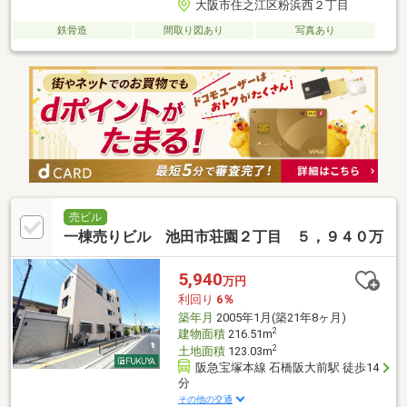
大阪市住之江区粉浜西２丁目
鉄骨造
間取り図あり
写真あり
売ビル
一棟売りビル 池田市荘園２丁目 ５，９４０万
5,940
万円
利回り
6％
築年月
2005年1月(築21年8ヶ月)
2
建物面積
216.51m
2
土地面積
123.03m
阪急宝塚本線 石橋阪大前駅 徒歩14
分
その他の交通