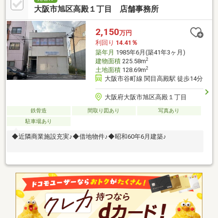
大阪市旭区高殿１丁目 店舗事務所
2,150
万円
利回り
14.41％
築年月
1985年6月(築41年3ヶ月)
2
建物面積
225.58m
2
土地面積
128.69m
大阪市谷町線 関目高殿駅 徒歩14分
大阪府大阪市旭区高殿１丁目
鉄骨造
間取り図あり
写真あり
駐車場あり
◆近隣商業施設充実♪◆借地物件♪◆昭和60年6月建築♪