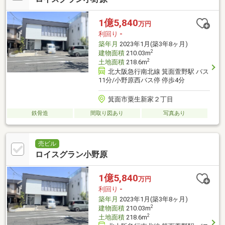
1億5,840
万円
利回り
-
築年月
2023年1月(築3年8ヶ月)
2
建物面積
210.03m
2
土地面積
218.6m
北大阪急行南北線 箕面萱野駅 バス
11分/小野原西バス停 停歩4分
箕面市粟生新家２丁目
鉄骨造
間取り図あり
写真あり
売ビル
ロイスグラン小野原
1億5,840
万円
利回り
-
築年月
2023年1月(築3年8ヶ月)
2
建物面積
210.03m
2
土地面積
218.6m