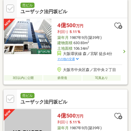
売ビル
ユーザック法円坂ビル
4億500
万円
利回り
5.11％
築年月
1987年9月(築39年)
2
建物面積
630.83m
2
土地面積
106.34m
大阪環状線 森ノ宮駅 徒歩4分
その他の交通
大阪市中央区森ノ宮中央２丁目
3日以内に公開
鉄骨造
写真あり
売ビル
ユーザック法円坂ビル
4億500
万円
利回り
5.11％
築年月
1987年9月(築39年)