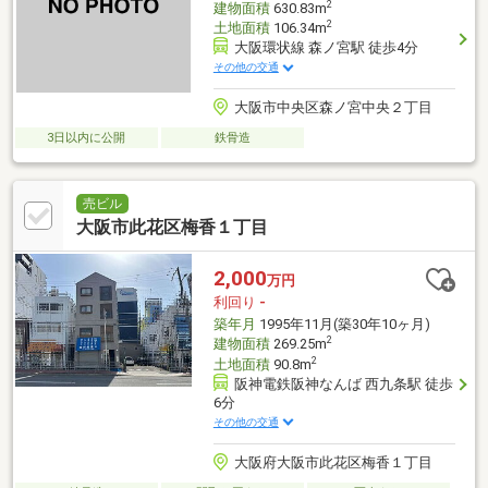
2
建物面積
630.83m
2
土地面積
106.34m
大阪環状線 森ノ宮駅 徒歩4分
その他の交通
大阪市中央区森ノ宮中央２丁目
3日以内に公開
鉄骨造
売ビル
大阪市此花区梅香１丁目
2,000
万円
利回り
-
築年月
1995年11月(築30年10ヶ月)
2
建物面積
269.25m
2
土地面積
90.8m
阪神電鉄阪神なんば 西九条駅 徒歩
6分
その他の交通
大阪府大阪市此花区梅香１丁目