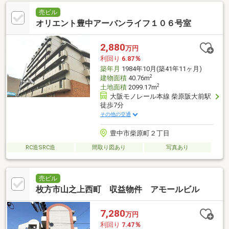
売ビル
オリエント豊中アーバンライフ１０６号室
2,880
万円
利回り
6.87％
築年月
1984年10月(築41年11ヶ月)
2
建物面積
40.76m
2
土地面積
2099.17m
大阪モノレール本線 柴原阪大前駅
徒歩7分
その他の交通
豊中市柴原町２丁目
RC造SRC造
間取り図あり
写真あり
売ビル
枚方市山之上西町 収益物件 アモールビル
7,280
万円
利回り
7.47％