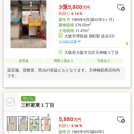
3億5,800
万円
利回り
6.16％
築年月
1985年6月(築41年3ヶ月)
2
建物面積
276.02m
2
土地面積
11.47m
大阪市堺筋線 扇町駅 徒歩2分
その他の交通
大阪府大阪市北区天神橋３丁目
鉄骨造
間取り図あり
写真あり
貸店舗、貸教室、民泊の収益ビルとなります。天神橋筋商店街内
です。
売ビル
三軒家東１丁目
5,880
万円
利回り
6.06％
築年月
1963年9月(築63年)