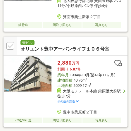
北大阪急行南北線 箕面萱野駅 バス
11分/小野原西バス停 停歩4分
箕面市粟生新家２丁目
鉄骨造
間取り図あり
写真あり
売ビル
オリエント豊中アーバンライフ１０６号室
2,880
万円
利回り
6.87％
築年月
1984年10月(築41年11ヶ月)
2
建物面積
40.76m
2
土地面積
2099.17m
大阪モノレール本線 柴原阪大前駅
徒歩7分
その他の交通
豊中市柴原町２丁目
RC造SRC造
間取り図あり
写真あり