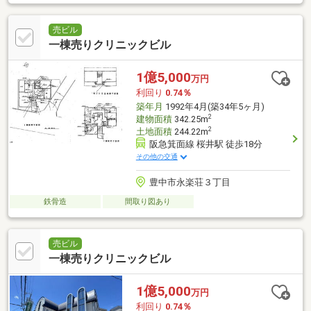
売ビル
一棟売りクリニックビル
1億5,000
万円
利回り
0.74％
築年月
1992年4月(築34年5ヶ月)
2
建物面積
342.25m
2
土地面積
244.22m
阪急箕面線 桜井駅 徒歩18分
その他の交通
豊中市永楽荘３丁目
鉄骨造
間取り図あり
売ビル
一棟売りクリニックビル
1億5,000
万円
利回り
0.74％