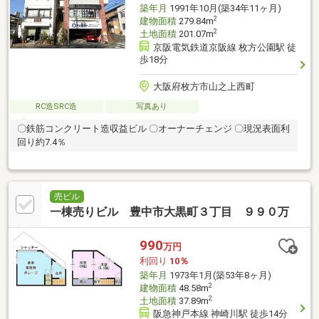
築年月
1991年10月(築34年11ヶ月)
2
建物面積
279.84m
2
土地面積
201.07m
京阪電気鉄道京阪線 枚方公園駅 徒
歩18分
大阪府枚方市山之上西町
RC造SRC造
写真あり
〇鉄筋コンクリート造収益ビル 〇オーナーチェンジ 〇現況表面利
回り約7.4％
売ビル
一棟売りビル 豊中市大黒町３丁目 ９９０万
990
万円
利回り
10％
築年月
1973年1月(築53年8ヶ月)
2
建物面積
48.58m
2
土地面積
37.89m
阪急神戸本線 神崎川駅 徒歩14分