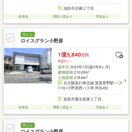
池田市荘園２丁目
鉄骨造
間取り図あり
写真あり
売ビル
ロイスグラン小野原
1億5,840
万円
利回り
-
築年月
2023年1月(築3年8ヶ月)
2
建物面積
210.03m
2
土地面積
218.6m
北大阪急行南北線 箕面萱野駅 バス
11分/小野原西バス停 停歩4分
箕面市粟生新家２丁目
鉄骨造
間取り図あり
写真あり
売ビル
ロイスグラン小野原