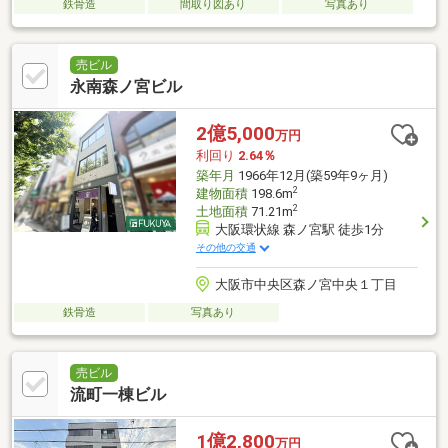
鉄骨造
間取り図あり
写真あり
売ビル
永南森ノ宮ビル
2億5,000
万円
利回り
2.64％
築年月
1966年12月(築59年9ヶ月)
2
建物面積
198.6m
2
土地面積
71.21m
大阪環状線 森ノ宮駅 徒歩1分
その他の交通
大阪市中央区森ノ宮中央１丁目
鉄骨造
写真あり
売ビル
流町一棟ビル
1億2,800
万円