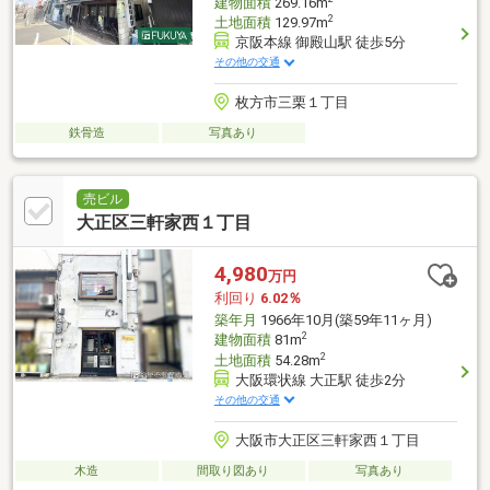
建物面積
269.16m
2
土地面積
129.97m
京阪本線 御殿山駅 徒歩5分
その他の交通
枚方市三栗１丁目
鉄骨造
写真あり
売ビル
大正区三軒家西１丁目
4,980
万円
利回り
6.02％
築年月
1966年10月(築59年11ヶ月)
2
建物面積
81m
2
土地面積
54.28m
大阪環状線 大正駅 徒歩2分
その他の交通
大阪市大正区三軒家西１丁目
木造
間取り図あり
写真あり