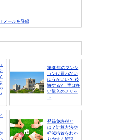
せメールを登録
ョ
築30年のマンシ
シ
ョンは買わない
？
ほうがいい？ 後
な
悔する? 実は多
の
い購入のメリッ
メ
ト
と
登録免許税と
は？計算方法や
や
軽減措置をわか
い
りやすく解説