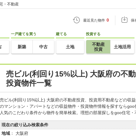
住宅・不動産
0
最近見た物件
保
一戸建てを買う
建てる
投資する
不動産
古
新築
中古
土地
土地活用
投資
売ビル(利回り15%以上) 大阪府の不
投資物件一覧
売ビル(利回り15%以上) 大阪府の不動産投資、投資用不動産などの
のマンション・アパートなどの収益物件・投資物件情報を探すならgo
人気のこだわり条件から物件を簡単検索。理想の部屋探しをgoo住宅・
現在の絞り込み検索条件
地域
： 大阪府