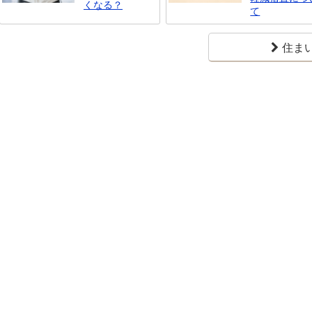
くなる？
て
住ま