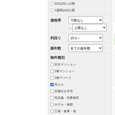
3日以内に公開
1週間以内公開
価格帯
～
利回り
築年数
物件種別
区分マンション
1棟マンション
1棟アパート
売ビル
店舗付き住宅
売店舗・売事務所
ホテル・旅館
工場・倉庫・他