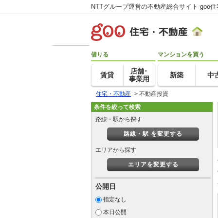
NTTグループ運営の不動産総合サイト goo
借りる
マンションを買う
店舗･
賃貸
新築
中
事業用
住宅・不動産
>
不動産投資
条件を絞って検索
路線・駅から探す
路線・駅 を変更する
エリアから探す
エリアを変更する
公開日
指定なし
本日公開