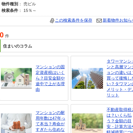
物件種別
： 売ビル
検索条件
： 15％～
この検索条件を保存
新着物件お知ら
0
件
住まいのコラム
タワーマンシ
マンションの固
ンと高層マン
定資産税はいく
ョンの違いは
ら？目安金額や
買って後悔し
途中で上がる理
い？タワマン
由
メリット・デ
リット
不動産取得税
マンションの耐
は？いくら払
用年数は47年っ
う？金額の目
て本当？寿命が
安・計算方法
すぎたら住めな
軽減措置につ