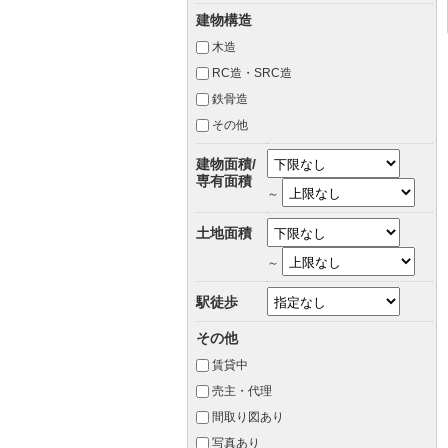
建物構造
木造
RC造・SRC造
鉄骨造
その他
建物面積/
専有面積
～
土地面積
～
駅徒歩
その他
賃貸中
売主・代理
間取り図あり
写真あり