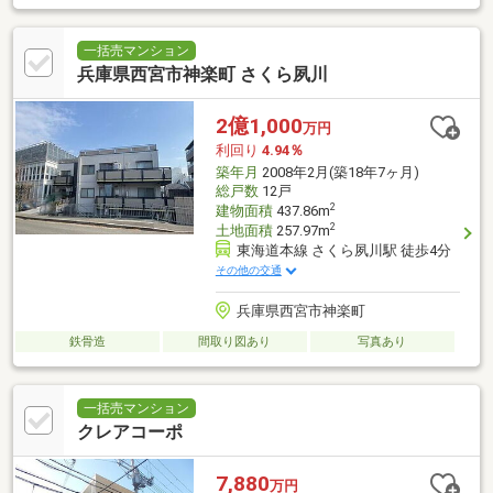
駅 徒歩１３分
一括売マンション
兵庫県西宮市神楽町 さくら夙川
2億1,000
万円
利回り
4.94％
築年月
2008年2月(築18年7ヶ月)
総戸数
12戸
2
建物面積
437.86m
2
土地面積
257.97m
東海道本線 さくら夙川駅 徒歩4分
その他の交通
兵庫県西宮市神楽町
鉄骨造
間取り図あり
写真あり
一括売マンション
クレアコーポ
7,880
万円