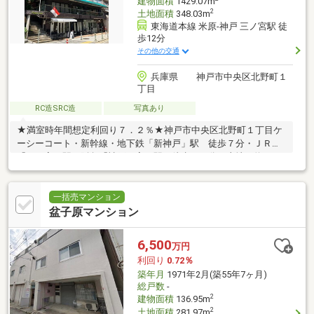
建物面積
1429.07m
2
土地面積
348.03m
東海道本線 米原-神戸 三ノ宮駅 徒
歩12分
その他の交通
兵庫県 神戸市中央区北野町１
丁目
RC造SRC造
写真あり
★満室時年間想定利回り７．２％★神戸市中央区北野町１丁目ケ
ーシーコート・新幹線・地下鉄「新神戸」駅 徒歩７分・ＪＲ
「三ノ宮」駅・阪急「神戸三宮」駅 徒歩１２分・土地 約１０
５．２７坪（セットバック面積含む）・建物 約４３２．２９
坪・店舗×８戸、住戸×１０戸（２ＬＤＫ～３ＬＤＫ）（住居間取
詳細：２ＬＤＫ×５戸、３ＬＤＫ×５戸）・修繕・工事履歴あ
一括売マンション
り。・北野通りに面し、南西角地のため視認性も良く、室内も明
盆子原マンション
るいです。確認済証：有検査済証：無預り敷金等（金７，８９
８，０００円）返還債務のみ持ち回り。１階部分は車庫を店舗に
6,500
万円
転用しております。２階部分は住居を店舗に転用しております。
利回り
0.72％
築年月
1971年2月(築55年7ヶ月)
総戸数
-
2
建物面積
136.95m
2
土地面積
281.97m