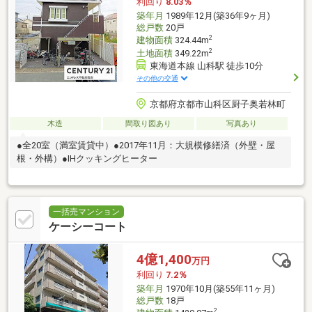
利回り
8.03％
築年月
1989年12月(築36年9ヶ月)
総戸数
20戸
2
建物面積
324.44m
2
土地面積
349.22m
東海道本線 山科駅 徒歩10分
その他の交通
京都府京都市山科区厨子奥若林町
木造
間取り図あり
写真あり
●全20室（満室賃貸中）●2017年11月：大規模修繕済（外壁・屋
根・外構）●IHクッキングヒーター
一括売マンション
ケーシーコート
4億1,400
万円
利回り
7.2％
築年月
1970年10月(築55年11ヶ月)
総戸数
18戸
2