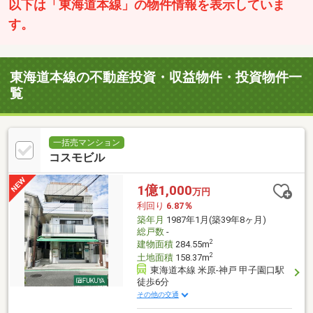
以下は「東海道本線」の物件情報を表示していま
す。
東海道本線の不動産投資・収益物件・投資物件一
覧
一括売マンション
コスモビル
1億1,000
万円
利回り
6.87％
築年月
1987年1月(築39年8ヶ月)
総戸数
-
2
建物面積
284.55m
2
土地面積
158.37m
東海道本線 米原-神戸 甲子園口駅
徒歩6分
その他の交通