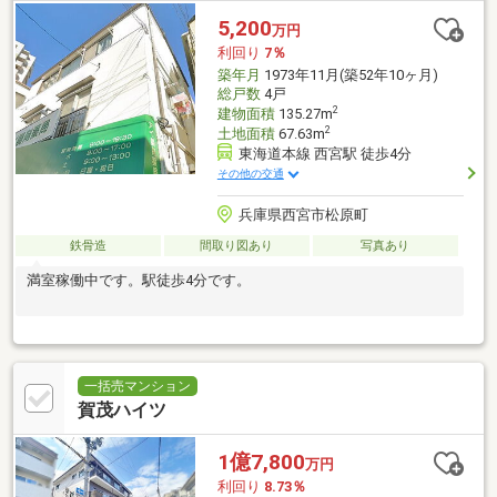
5,200
万円
利回り
7％
築年月
1973年11月(築52年10ヶ月)
総戸数
4戸
2
建物面積
135.27m
2
土地面積
67.63m
東海道本線 西宮駅 徒歩4分
その他の交通
兵庫県西宮市松原町
鉄骨造
間取り図あり
写真あり
満室稼働中です。駅徒歩4分です。
一括売マンション
賀茂ハイツ
1億7,800
万円
利回り
8.73％