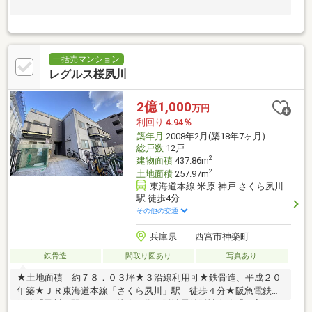
一括売マンション
レグルス桜夙川
2億1,000
万円
利回り
4.94％
築年月
2008年2月(築18年7ヶ月)
総戸数
12戸
2
建物面積
437.86m
2
土地面積
257.97m
東海道本線 米原-神戸 さくら夙川
駅 徒歩4分
その他の交通
兵庫県 西宮市神楽町
鉄骨造
間取り図あり
写真あり
★土地面積 約７８．０３坪★３沿線利用可★鉄骨造、平成２０
年築★ＪＲ東海道本線「さくら夙川」駅 徒歩４分★阪急電鉄神
戸線「夙川」駅 徒歩６分★阪神電鉄阪神本線「西宮」