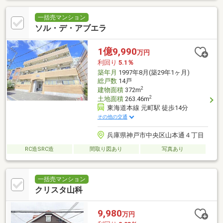
一括売マンション
ソル・デ・アブエラ
1億9,990
万円
利回り
5.1％
築年月
1997年8月(築29年1ヶ月)
総戸数
14戸
2
建物面積
372m
2
土地面積
263.46m
東海道本線 元町駅 徒歩14分
その他の交通
兵庫県神戸市中央区山本通４丁目
RC造SRC造
間取り図あり
写真あり
一括売マンション
クリスタ山科
9,980
万円