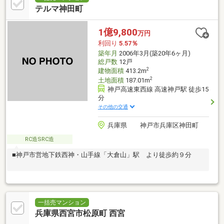
テルマ神田町
1億9,800
万円
利回り
5.57％
築年月
2006年3月(築20年6ヶ月)
総戸数
12戸
2
建物面積
413.2m
2
土地面積
187.01m
神戸高速東西線 高速神戸駅 徒歩15
分
その他の交通
兵庫県 神戸市兵庫区神田町
RC造SRC造
■神戸市営地下鉄西神・山手線「大倉山」駅 より徒歩約９分
一括売マンション
兵庫県西宮市松原町 西宮