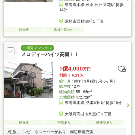
東海道本線 米原-神戸 立花駅 徒歩
14分
尼崎市西難波町１丁目
鉄骨造
間取り図あり
一括売マンション
メロディーハイツ高槻ＩＩ
1億4,000
万円
利回り
6.21％
築年月
1991年3月(築35年6ヶ月)
総戸数
12戸
2
建物面積
551.85m
2
土地面積
472.72m
東海道本線 摂津富田駅 徒歩16分
大阪府高槻市氷室町２丁目
鉄骨造
写真あり
駐車場あり
周辺にコンビニやスーパーがあり、周辺環境充実