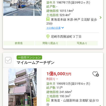
築年月
1987年7月(築39年2ヶ月)
総戸数
-
2
建物面積
1015.14m
2
土地面積
529.4m
東海道本線 米原-神戸 立花駅 徒歩
25分
その他の交通
尼崎市西難波町３丁目
鉄骨造
間取り図あり
写真あり
一括売マンション
マイルームアーチザン
1億6,000
万円
利回り
-
築年月
1995年3月(築31年6ヶ月)
総戸数
11戸
2
建物面積
241.66m
2
土地面積
193.3m
東海道・山陽新幹線 京都駅 徒歩13
分