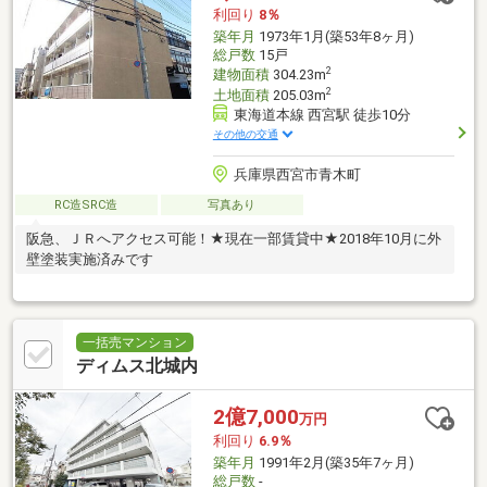
利回り
8％
築年月
1973年1月(築53年8ヶ月)
総戸数
15戸
2
建物面積
304.23m
2
土地面積
205.03m
東海道本線 西宮駅 徒歩10分
その他の交通
兵庫県西宮市青木町
RC造SRC造
写真あり
阪急、ＪＲへアクセス可能！★現在一部賃貸中★2018年10月に外
壁塗装実施済みです
一括売マンション
ディムス北城内
2億7,000
万円
利回り
6.9％
築年月
1991年2月(築35年7ヶ月)
総戸数
-