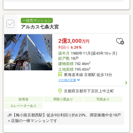
一括売マンション
アルカス七条大宮
2億3,000
万円
利回り
6.29％
築年月
1980年11月(築45年10ヶ月)
総戸数
18戸
2
建物面積
742.46m
2
土地面積
195.43m
東海道本線 京都駅 徒歩13分
その他の交通
京都府京都市下京区上中之町
鉄骨造
間取り図あり
写真あり
エレベーターあり
JR【梅小路京都西駅】徒歩9分利回り約6.29%、満室稼働中全18戸
＋店舗の一棟マンションです