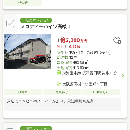
鉄骨造
一括売マンション
メロディーハイツ高槻Ｉ
1億2,000
万円
利回り
6.69％
築年月
1987年3月(築39年6ヶ月)
総戸数
12戸
2
建物面積
480.36m
2
土地面積
419.83m
東海道本線 摂津富田駅 徒歩15分
大阪府高槻市氷室町２丁目
鉄骨造
写真あり
駐車場あり
周辺にコンビニやスーパーがあり、周辺環境も充実
一括売マンション