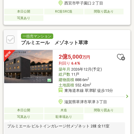
西宮市甲子園口２丁目
本日公開
RC造SRC造
間取り図あり
写真あり
一括売マンション
プルミエール メゾネット草津
2億5,000
万円
利回り
6.4％
築年月
2026年12月(予定)
総戸数
11戸
2
建物面積
888.6m
2
土地面積
552.42m
東海道本線 草津駅 徒歩15分
滋賀県草津市草津３丁目
本日公開
木造
間取り図あり
写真あり
駐車場あり
プルミエール ビルトインガレージ付メゾネット 2棟 全11室