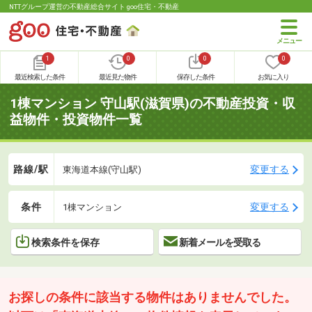
NTTグループ運営の不動産総合サイト goo住宅・不動産
1
0
0
0
最近検索した条件
最近見た物件
保存した条件
お気に入り
1棟マンション 守山駅(滋賀県)の不動産投資・収
益物件・投資物件一覧
路線/駅
変更する
東海道本線(守山駅)
条件
変更する
1棟マンション
検索条件を保存
新着メールを受取る
お探しの条件に該当する物件はありませんでした。