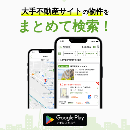
大手不動産サイト
物件
の
を
まとめて検索！