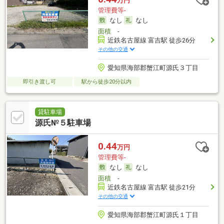
万円
管理費等-
なし
なし
面積
-
近鉄名古屋線 富吉駅 徒歩26分
その他の交通
愛知県海部郡蟹江町源氏３丁目
即引き渡し可
駅から徒歩20分以内
貸駐車場
源氏№５駐車場
0.44
万円
管理費等-
なし
なし
面積
-
近鉄名古屋線 富吉駅 徒歩21分
その他の交通
愛知県海部郡蟹江町源氏１丁目