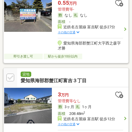
0.55
万円
管理費等-
なし
なし
面積
-
近鉄名古屋線 富吉駅 徒歩27分
その他の交通
愛知県海部郡蟹江町大字西之森字
才勝
即引き渡し可
駅から徒歩10分以内
貸地
愛知県海部郡蟹江町富吉３丁目
3
万円
管理費等なし
3ヶ月
1ヶ月
2
面積
208.48m
近鉄名古屋線 富吉駅 徒歩12分
その他の交通