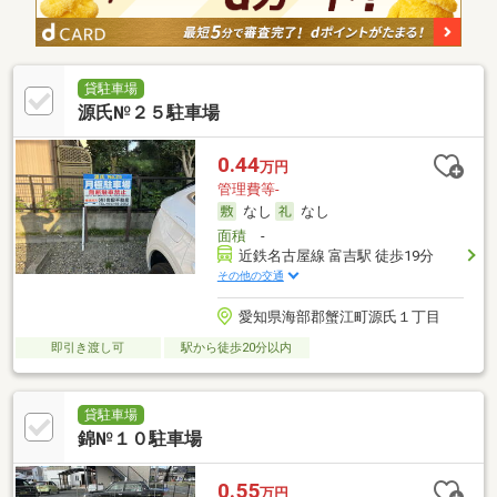
貸駐車場
源氏№２５駐車場
0.44
万円
管理費等-
なし
なし
面積
-
近鉄名古屋線 富吉駅 徒歩19分
その他の交通
愛知県海部郡蟹江町源氏１丁目
即引き渡し可
駅から徒歩20分以内
貸駐車場
錦№１０駐車場
0.55
万円