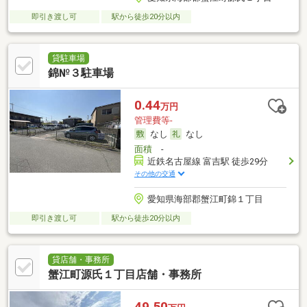
即引き渡し可
駅から徒歩20分以内
貸駐車場
錦№３駐車場
0.44
万円
管理費等-
なし
なし
面積
-
近鉄名古屋線 富吉駅 徒歩29分
その他の交通
愛知県海部郡蟹江町錦１丁目
即引き渡し可
駅から徒歩20分以内
貸店舗・事務所
蟹江町源氏１丁目店舗・事務所
49.50