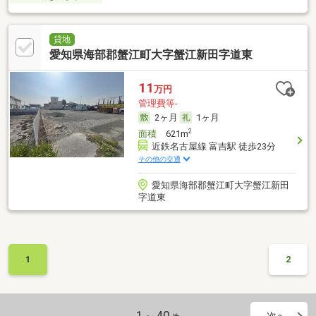
貸地
愛知県海部郡蟹江町大字蟹江新田字道東
11
万円
管理費等-
2ヶ月
1ヶ月
2
面積
621m
近鉄名古屋線 富吉駅 徒歩23分
その他の交通
愛知県海部郡蟹江町大字蟹江新田
字道東
1
2