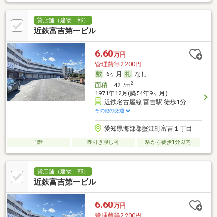
貸店舗（建物一部）
近鉄富吉第一ビル
6.60
万円
管理費等2,200円
6ヶ月
なし
2
面積
42.7m
1971年12月(築54年9ヶ月)
近鉄名古屋線 富吉駅 徒歩1分
その他の交通
愛知県海部郡蟹江町富吉１丁目
1階
即引き渡し可
駅から徒歩1分以内
貸店舗（建物一部）
近鉄富吉第一ビル
6.60
万円
管理費等2,200円