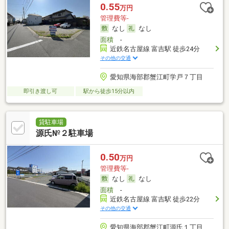
0.55
万円
管理費等-
なし
なし
面積
-
近鉄名古屋線 富吉駅 徒歩24分
その他の交通
愛知県海部郡蟹江町学戸７丁目
即引き渡し可
駅から徒歩15分以内
貸駐車場
源氏№２駐車場
0.50
万円
管理費等-
なし
なし
面積
-
近鉄名古屋線 富吉駅 徒歩22分
その他の交通
愛知県海部郡蟹江町源氏１丁目