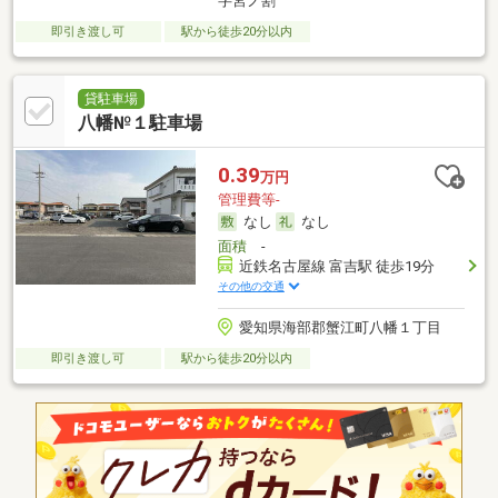
字宮ノ割
即引き渡し可
駅から徒歩20分以内
貸駐車場
八幡№１駐車場
0.39
万円
管理費等-
なし
なし
面積
-
近鉄名古屋線 富吉駅 徒歩19分
その他の交通
愛知県海部郡蟹江町八幡１丁目
即引き渡し可
駅から徒歩20分以内