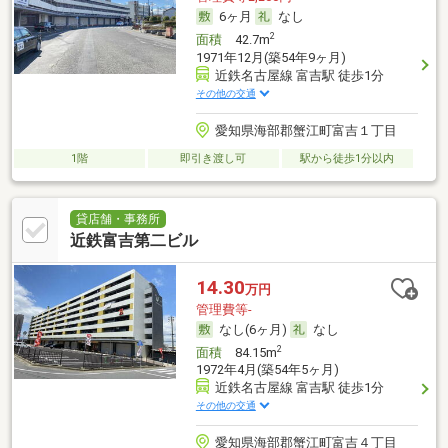
6ヶ月
なし
2
面積
42.7m
1971年12月(築54年9ヶ月)
近鉄名古屋線 富吉駅 徒歩1分
その他の交通
愛知県海部郡蟹江町富吉１丁目
1階
即引き渡し可
駅から徒歩1分以内
貸店舗・事務所
近鉄富吉第二ビル
14.30
万円
管理費等-
なし(6ヶ月)
なし
2
面積
84.15m
1972年4月(築54年5ヶ月)
近鉄名古屋線 富吉駅 徒歩1分
その他の交通
愛知県海部郡蟹江町富吉４丁目