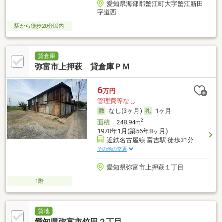
愛知県海部郡蟹江町大字蟹江新田
字道西
駅から徒歩20分以内
貸倉庫
弥富市上押萩 貸倉庫ＰＭ
6
万円
管理費等なし
なし(3ヶ月)
1ヶ月
2
面積
248.94m
1970年1月(築56年8ヶ月)
近鉄名古屋線 富吉駅 徒歩31分
その他の交通
愛知県弥富市上押萩１丁目
1階
貸地
愛知県弥富市竹田２丁目