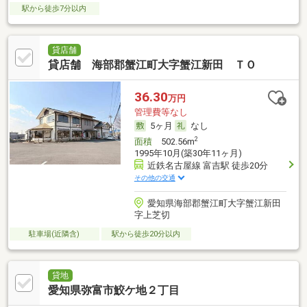
駅から徒歩7分以内
貸店舗
貸店舗 海部郡蟹江町大字蟹江新田 ＴＯ
36.30
万円
管理費等なし
5ヶ月
なし
2
面積
502.56m
1995年10月(築30年11ヶ月)
近鉄名古屋線 富吉駅 徒歩20分
その他の交通
愛知県海部郡蟹江町大字蟹江新田
字上芝切
駐車場(近隣含)
駅から徒歩20分以内
貸地
愛知県弥富市鮫ケ地２丁目