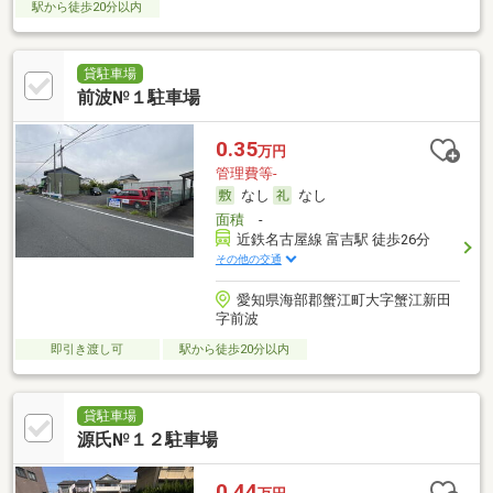
駅から徒歩20分以内
貸駐車場
前波№１駐車場
0.35
万円
管理費等-
なし
なし
面積
-
近鉄名古屋線 富吉駅 徒歩26分
その他の交通
愛知県海部郡蟹江町大字蟹江新田
字前波
即引き渡し可
駅から徒歩20分以内
貸駐車場
源氏№１２駐車場
0.44