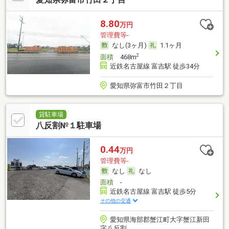
8.80
万円
管理費等-
なし(3ヶ月)
1.1ヶ月
2
面積
468m
近鉄名古屋線 富吉駅 徒歩34分
愛知県弥富市竹田２丁目
貸駐車場
八反割№１駐車場
0.44
万円
管理費等-
なし
なし
面積
-
近鉄名古屋線 富吉駅 徒歩5分
その他の交通
愛知県海部郡蟹江町大字蟹江新田
字八反割