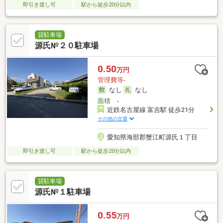
即引き渡し可
駅から徒歩20分以内
貸駐車場
源氏№２０駐車場
0.50
万円
管理費等-
なし
なし
面積
-
近鉄名古屋線 富吉駅 徒歩21分
その他の交通
愛知県海部郡蟹江町源氏１丁目
即引き渡し可
駅から徒歩20分以内
貸駐車場
源氏№１駐車場
0.55
万円