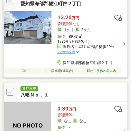
愛知県海部郡蟹江町錦２丁目
13.20
万円
管理費等なし
1ヶ月
2ヶ月
2
面積
89.43m
1986年9月(築40年)
近鉄名古屋線 富吉駅 徒歩29分
その他の交通
愛知県海部郡蟹江町錦２丁目
1階
駐車場(近隣含)
駅から徒歩20分以内
貸駐車場
八幡Ｎｏ．１
0.39
万円
管理費等-
なし
なし
面積
-