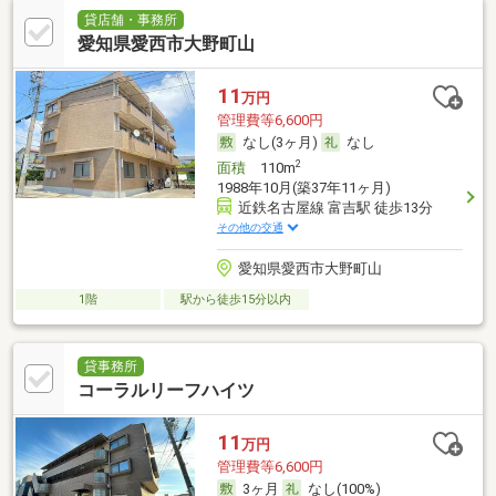
貸店舗・事務所
愛知県愛西市大野町山
11
万円
管理費等6,600円
なし(3ヶ月)
なし
2
面積
110m
1988年10月(築37年11ヶ月)
近鉄名古屋線 富吉駅 徒歩13分
その他の交通
愛知県愛西市大野町山
1階
駅から徒歩15分以内
貸事務所
コーラルリーフハイツ
11
万円
管理費等6,600円
3ヶ月
なし(100%)