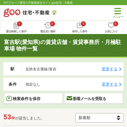
NTTグループ運営の不動産総合サイト goo住宅・不動産
1
0
0
0
最近検索した条件
最近見た物件
保存した条件
お気に入り
富吉駅(愛知県)の賃貸店舗・賃貸事務所・月極駐
車場 物件一覧
駅
変更する
近鉄名古屋線/富吉
条件
変更する
指定なし
検索条件を保存
新着メールを受取る
53
件
が該当しました。