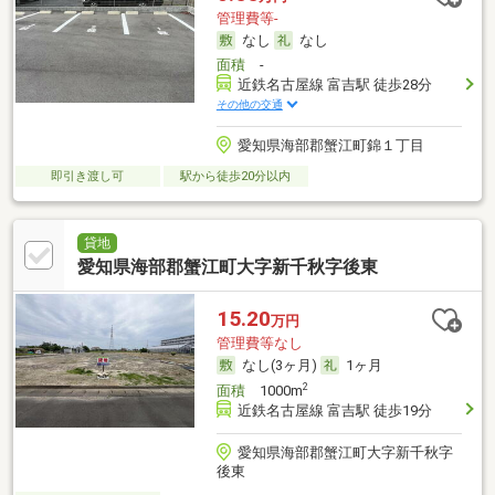
管理費等-
なし
なし
面積
-
近鉄名古屋線 富吉駅 徒歩28分
その他の交通
愛知県海部郡蟹江町錦１丁目
即引き渡し可
駅から徒歩20分以内
貸地
愛知県海部郡蟹江町大字新千秋字後東
15.20
万円
管理費等なし
なし(3ヶ月)
1ヶ月
2
面積
1000m
近鉄名古屋線 富吉駅 徒歩19分
愛知県海部郡蟹江町大字新千秋字
後東