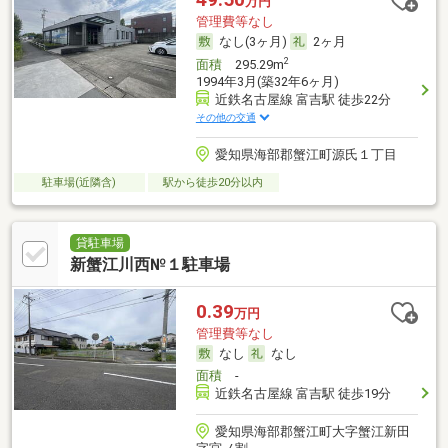
万円
管理費等なし
なし(3ヶ月)
2ヶ月
2
面積
295.29m
1994年3月(築32年6ヶ月)
近鉄名古屋線 富吉駅 徒歩22分
その他の交通
愛知県海部郡蟹江町源氏１丁目
駐車場(近隣含)
駅から徒歩20分以内
貸駐車場
新蟹江川西№１駐車場
0.39
万円
管理費等なし
なし
なし
面積
-
近鉄名古屋線 富吉駅 徒歩19分
愛知県海部郡蟹江町大字蟹江新田