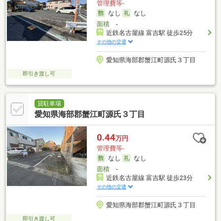
管理費等-
なし
なし
面積
-
近鉄名古屋線 富吉駅 徒歩25分
その他の交通
愛知県海部郡蟹江町源氏３丁目
即引き渡し可
貸駐車場
愛知県海部郡蟹江町源氏３丁目
0.44
万円
管理費等-
なし
なし
面積
-
近鉄名古屋線 富吉駅 徒歩23分
その他の交通
愛知県海部郡蟹江町源氏３丁目
即引き渡し可