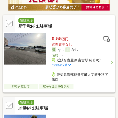
貸駐車場
新千秋№１駐車場
0.55
万円
管理費等なし
なし
なし
面積
-
近鉄名古屋線 富吉駅 徒歩9分
その他の交通
愛知県海部郡蟹江町大字新千秋字
後西
即引き渡し可
駅から徒歩10分以内
貸駐車場
才勝№１駐車場