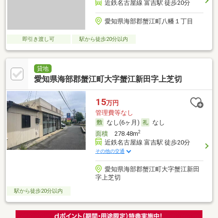
近鉄名古屋線 富吉駅 徒歩20分
愛知県海部郡蟹江町八幡１丁目
即引き渡し可
駅から徒歩20分以内
貸地
愛知県海部郡蟹江町大字蟹江新田字上芝切
15
万円
管理費等なし
なし(6ヶ月)
なし
2
面積
278.48m
近鉄名古屋線 富吉駅 徒歩20分
その他の交通
愛知県海部郡蟹江町大字蟹江新田
字上芝切
駅から徒歩20分以内