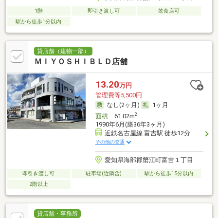
1階
即引き渡し可
飲食店可
駅から徒歩1分以内
貸店舗（建物一部）
ＭＩＹＯＳＨＩＢＬＤ店舗
13.20
万円
管理費等5,500円
なし(2ヶ月)
1ヶ月
2
面積
61.02m
1990年6月(築36年3ヶ月)
近鉄名古屋線 富吉駅 徒歩12分
その他の交通
愛知県海部郡蟹江町富吉１丁目
即引き渡し可
駐車場(近隣含)
駅から徒歩15分以内
2階以上
貸店舗・事務所