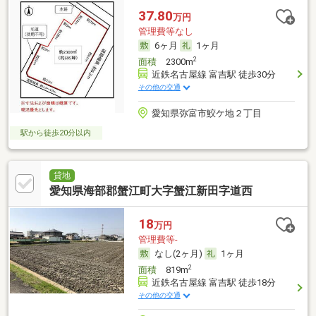
37.80
万円
管理費等なし
6ヶ月
1ヶ月
2
面積
2300m
近鉄名古屋線 富吉駅 徒歩30分
その他の交通
愛知県弥富市鮫ケ地２丁目
駅から徒歩20分以内
貸地
愛知県海部郡蟹江町大字蟹江新田字道西
18
万円
管理費等-
なし(2ヶ月)
1ヶ月
2
面積
819m
近鉄名古屋線 富吉駅 徒歩18分
その他の交通