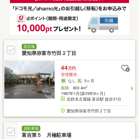
貸店舗
愛知県弥富市竹田２丁目
44
万円
管理費等-
なし
5ヶ月
2
面積
803.4m
1987年1月(築39年8ヶ月)
近鉄名古屋線 富吉駅 徒歩31分
愛知県弥富市竹田２丁目
貸駐車場
富吉第５ 月極駐車場