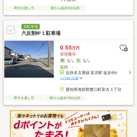
即引き渡し可
駅から徒歩5分以内
貸駐車場
六反割№１駐車場
0.55
万円
管理費等-
なし
なし
面積
-
近鉄名古屋線 富吉駅 徒歩8分
その他の交通
愛知県海部郡蟹江町富吉３丁目
即引き渡し可
駅から徒歩10分以内