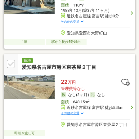
2
面積
110m
1988年10月(築37年11ヶ月)
近鉄名古屋線 富吉駅 徒歩3分
その他の交通
愛知県愛西市大野町山
1階
駅から徒歩5分以内
貸地
愛知県名古屋市港区東茶屋２丁目
22
万円
管理費等なし
なし(3ヶ月)
なし
2
面積
648.15m
近鉄名古屋線 富吉駅 徒歩5.5km
その他の交通
愛知県名古屋市港区東茶屋２丁目
即引き渡し可