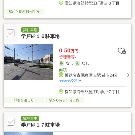
愛知県海部郡蟹江町富吉３丁目
駅から徒歩15分以内
貸駐車場
学戸№１６駐車場
0.50
万円
管理費等-
なし
なし
面積
-
近鉄名古屋線 富吉駅 徒歩24分
その他の交通
愛知県海部郡蟹江町学戸７丁目
即引き渡し可
駅から徒歩15分以内
貸駐車場
学戸№１７駐車場