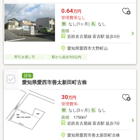
0.64
万円
管理費等なし
なし(1ヶ月)
なし
面積
-
近鉄名古屋線 富吉駅 徒歩3分
愛知県愛西市大野町山
即引き渡し可
駅から徒歩5分以内
貸地
愛知県愛西市善太新田町古株
30
万円
管理費等-
なし(3ヶ月)
なし
2
面積
1750m
近鉄名古屋線 富吉駅 徒歩7分
愛知県愛西市善太新田町古株