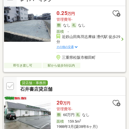
0.25
万円
管理費等-
なし
なし
面積
-
近鉄山田鳥羽志摩線 漕代駅 徒歩29
分
その他の交通
三重県松阪市櫛田町
即引き渡し可
駅から徒歩5分以内
貸店舗・事務所
石井書店貸店舗
20
万円
管理費等-
60万円
なし
2
面積
159.5m
1988年3月(築38年6ヶ月)