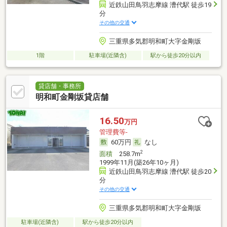
近鉄山田鳥羽志摩線 漕代駅 徒歩19
分
その他の交通
三重県多気郡明和町大字金剛坂
1階
駐車場(近隣含)
駅から徒歩20分以内
貸店舗・事務所
明和町金剛坂貸店舗
16.50
万円
管理費等-
60万円
なし
2
面積
258.7m
1999年11月(築26年10ヶ月)
近鉄山田鳥羽志摩線 漕代駅 徒歩20
分
その他の交通
三重県多気郡明和町大字金剛坂
駐車場(近隣含)
駅から徒歩20分以内