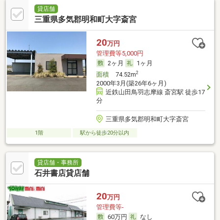
貸店舗
三重県多気郡明和町大字斎宮
20
万円
管理費等5,000円
2ヶ月
1ヶ月
2
面積
74.52m
2000年3月(築26年6ヶ月)
近鉄山田鳥羽志摩線 斎宮駅 徒歩17
分
三重県多気郡明和町大字斎宮
1階
駅から徒歩20分以内
貸店舗・事務所
石井書店貸店舗
20
万円
管理費等-
60万円
なし