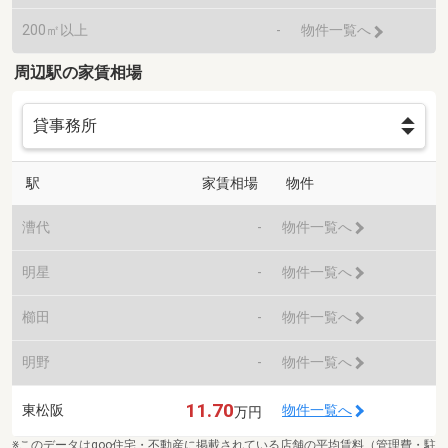
200㎡以上
-
物件一覧へ
周辺駅の家賃相場
駅
家賃相場
物件
漕代
-
物件一覧へ
明星
-
物件一覧へ
櫛田
-
物件一覧へ
明野
-
物件一覧へ
11.70
東松阪
物件一覧へ
万円
※このデータはgoo住宅・不動産に掲載されている店舗の平均賃料（管理費・駐