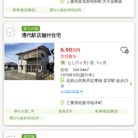
三重県多気郡明和町大字金剛坂
駐車場(近隣含)
駅から徒歩20分以内
貸その他
漕代駅店舗付住宅
6.90
万円
管理費等-
なし(1ヶ月)
1ヶ月
2
面積
104.34m
1975年9月(築51年)
近鉄山田鳥羽志摩線 斎宮駅 徒歩23
分
その他の交通
三重県松阪市稲木町
即引き渡し可
飲食店可
駐車場(近隣含)
駅から徒歩5分以内
貸店舗