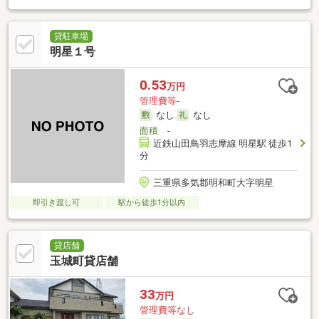
貸駐車場
明星１号
0.53
万円
管理費等-
なし
なし
面積
-
近鉄山田鳥羽志摩線 明星駅 徒歩1
分
三重県多気郡明和町大字明星
即引き渡し可
駅から徒歩1分以内
貸店舗
玉城町貸店舗
33
万円
管理費等なし