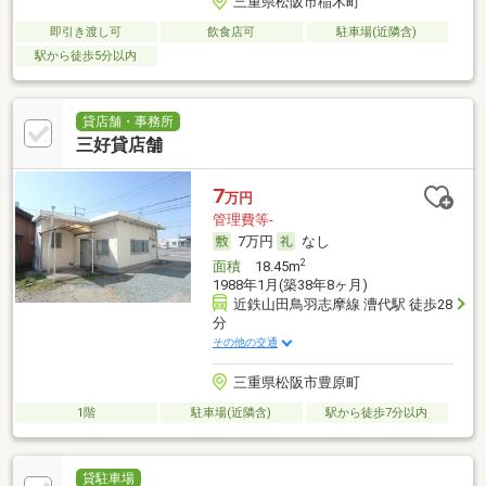
三重県松阪市稲木町
即引き渡し可
飲食店可
駐車場(近隣含)
駅から徒歩5分以内
貸店舗・事務所
三好貸店舗
7
万円
管理費等-
7万円
なし
2
面積
18.45m
1988年1月(築38年8ヶ月)
近鉄山田鳥羽志摩線 漕代駅 徒歩28
分
その他の交通
三重県松阪市豊原町
1階
駐車場(近隣含)
駅から徒歩7分以内
貸駐車場