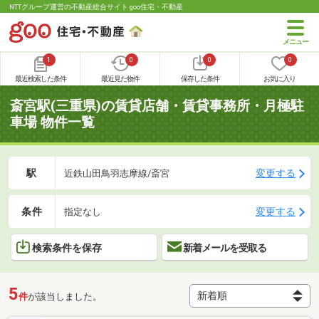
NTTグループ運営の不動産総合サイト goo住宅・不動産
1
0
0
0
最近検索した条件
最近見た物件
保存した条件
お気に入り
斎宮駅(三重県)の賃貸店舗・賃貸事務所・月極駐
車場 物件一覧
駅
変更する
近鉄山田鳥羽志摩線/斎宮
条件
変更する
指定なし
検索条件を保存
新着メールを受取る
5
件
が該当しました。