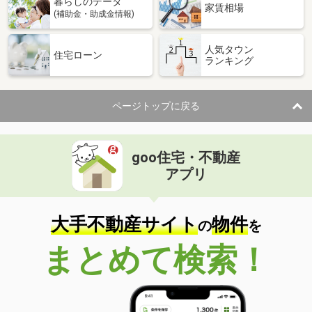
暮らしのデータ
家賃相場
(補助金・助成金情報)
人気タウン
住宅ローン
ランキング
ページトップに戻る
goo住宅・不動産
アプリ
大手不動産サイト
物件
の
を
まとめて検索！