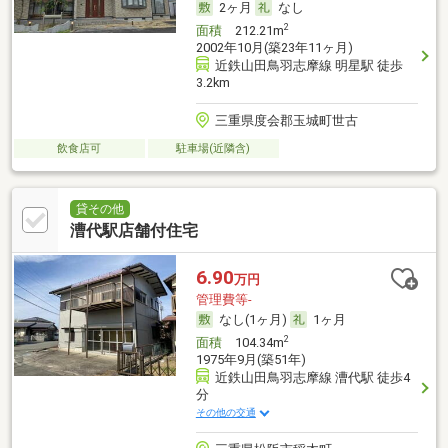
2ヶ月
なし
2
面積
212.21m
2002年10月(築23年11ヶ月)
近鉄山田鳥羽志摩線 明星駅 徒歩
3.2km
三重県度会郡玉城町世古
飲食店可
駐車場(近隣含)
貸その他
漕代駅店舗付住宅
6.90
万円
管理費等-
なし(1ヶ月)
1ヶ月
2
面積
104.34m
1975年9月(築51年)
近鉄山田鳥羽志摩線 漕代駅 徒歩4
分
その他の交通