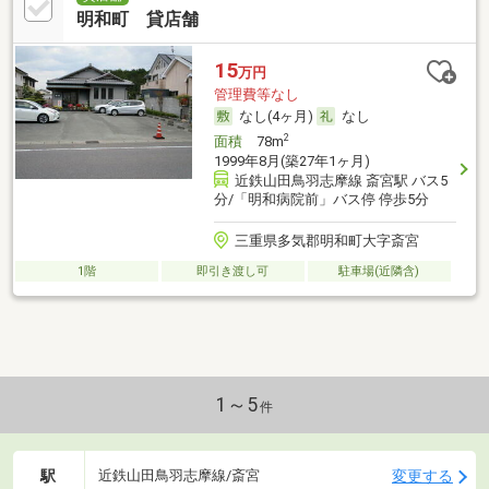
明和町 貸店舗
15
万円
管理費等なし
なし(4ヶ月)
なし
2
面積
78m
1999年8月(築27年1ヶ月)
近鉄山田鳥羽志摩線 斎宮駅 バス5
分/「明和病院前」バス停 停歩5分
三重県多気郡明和町大字斎宮
1階
即引き渡し可
駐車場(近隣含)
1～5
件
駅
変更する
近鉄山田鳥羽志摩線/斎宮