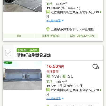
2
面積
159.5m
1988年3月(築38年6ヶ月)
近鉄山田鳥羽志摩線 斎宮駅 徒歩19
分
その他の交通
三重県多気郡明和町大字金剛坂
1階
駐車場(近隣含)
駅から徒歩20分以内
貸店舗・事務所
明和町金剛坂貸店舗
16.50
万円
管理費等-
60万円
なし
2
面積
258.7m
1999年11月(築26年10ヶ月)
近鉄山田鳥羽志摩線 斎宮駅 徒歩20
分
その他の交通