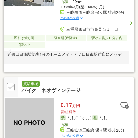
2
面積
29m
1996年3月(築30年6ヶ月)
三岐鉄道三岐線 保々駅 徒歩26分
その他の交通
三重県四日市市高見台１丁目
即引き渡し可
駐車場(近隣含)
駅から徒歩10分以内
2階以上
近鉄四日市駅徒歩1分のホームメイトＦＣ四日市駅前店にどうぞ
貸駐車場
バイク：ネオヴィンテージ
0.17
万円
管理費等-
なし(1.1ヶ月)
なし
面積
-
三岐鉄道三岐線 保々駅 徒歩20分
その他の交通