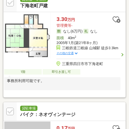
下海老町戸建
3.30
万円
管理費等-
なし(6万円)
なし
2
面積
40m
2005年1月(築21年8ヶ月)
三岐鉄道三岐線 山城駅 徒歩3.3km
その他の交通
三重県四日市市下海老町
1階
即引き渡し可
事務所利用可能です。
貸駐車場
バイク：ネオヴィンテージ
0.17
万円