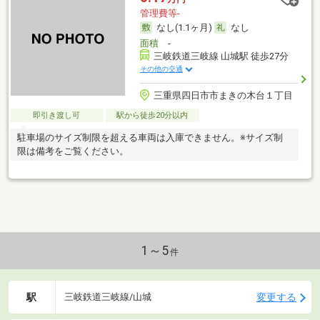
管理費等-
なし(1.1ヶ月)
なし
面積
-
三岐鉄道三岐線 山城駅 徒歩27分
その他の交通
三重県四日市市まきの木台１丁目
即引き渡し可
駅から徒歩20分以内
駐車場のサイズ制限を超える車両は入庫できません。※サイズ制
限は備考をご覧ください。
1～5
件
駅
変更する
三岐鉄道三岐線/山城