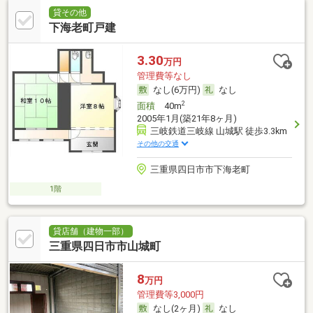
貸その他
下海老町戸建
3.30
万円
管理費等なし
なし(6万円)
なし
2
面積
40m
2005年1月(築21年8ヶ月)
三岐鉄道三岐線 山城駅 徒歩3.3km
その他の交通
三重県四日市市下海老町
1階
貸店舗（建物一部）
三重県四日市市山城町
8
万円
管理費等3,000円
なし(2ヶ月)
なし