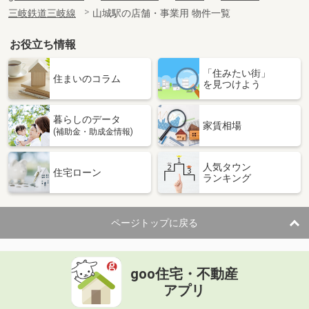
三岐鉄道三岐線
山城駅の店舗・事業用 物件一覧
お役立ち情報
「住みたい街」
住まいのコラム
を見つけよう
暮らしのデータ
家賃相場
(補助金・助成金情報)
人気タウン
住宅ローン
ランキング
ページトップに戻る
goo住宅・不動産
アプリ