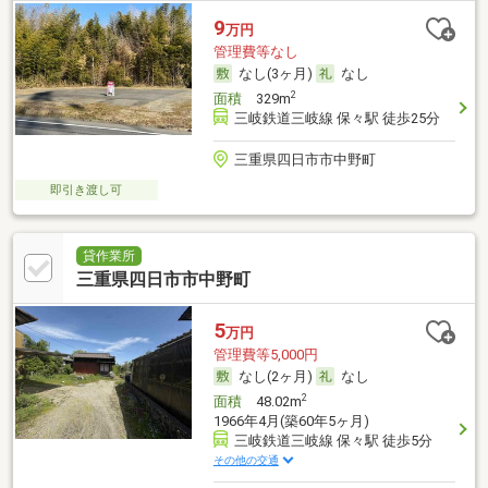
9
万円
管理費等なし
なし(3ヶ月)
なし
2
面積
329m
三岐鉄道三岐線 保々駅 徒歩25分
三重県四日市市中野町
即引き渡し可
貸作業所
三重県四日市市中野町
5
万円
管理費等5,000円
なし(2ヶ月)
なし
2
面積
48.02m
1966年4月(築60年5ヶ月)
三岐鉄道三岐線 保々駅 徒歩5分
その他の交通