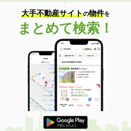
大手不動産サイト
物件
の
を
まとめて検索！