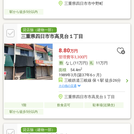
三重県四日市市中野町
駅から徒歩5分以内
貸店舗（建物一部）
三重県四日市市高見台１丁目
8.80
万円
管理費等3,300円
なし(11万円)
11万円
2
面積
54.4m
1989年3月(築37年6ヶ月)
三岐鉄道三岐線 保々駅 徒歩26分
その他の交通
三重県四日市市高見台１丁目
1階
飲食店可
駐車場(近隣含)
駅から徒歩5分以内
貸店舗（建物一部）