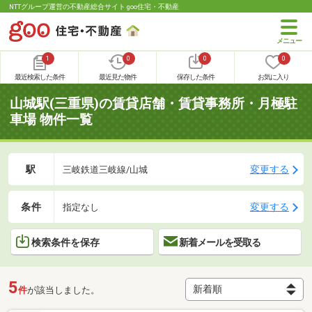
NTTグループ運営の不動産総合サイト goo住宅・不動産
1
0
0
0
最近検索した条件
最近見た物件
保存した条件
お気に入り
山城駅(三重県)の賃貸店舗・賃貸事務所・月極駐
車場 物件一覧
駅
変更する
三岐鉄道三岐線/山城
条件
変更する
指定なし
検索条件を保存
新着メールを受取る
5
件
が該当しました。