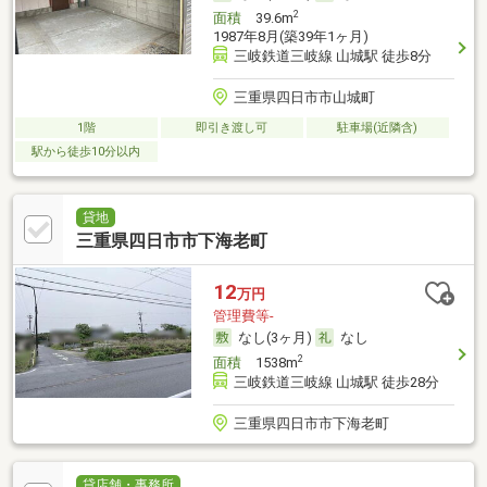
2
面積
39.6m
1987年8月(築39年1ヶ月)
三岐鉄道三岐線 山城駅 徒歩8分
三重県四日市市山城町
1階
即引き渡し可
駐車場(近隣含)
駅から徒歩10分以内
貸地
三重県四日市市下海老町
12
万円
管理費等-
なし(3ヶ月)
なし
2
面積
1538m
三岐鉄道三岐線 山城駅 徒歩28分
三重県四日市市下海老町
貸店舗・事務所