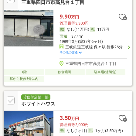
三重県四日市市高見台１丁目
9.90
万円
管理費等3,300円
なし(11万円)
11万円
2
面積
37.4m
1989年3月(築37年6ヶ月)
三岐鉄道三岐線 保々駅 徒歩26分
その他の交通
三重県四日市市高見台１丁目
1階
飲食店可
駐車場(近隣含)
駅から徒歩5分以内
貸住付店舗一部
ホワイトハウス
3.50
万円
管理費等2,000円
なし(1ヶ月)
1ヶ月(3.50万円)