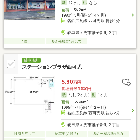
12ヶ月
なし
2
面積
56.2m
1980年5月(築46年4ヶ月)
名鉄広見線 西可児駅 徒歩1分
岐阜県可児市帷子新町２丁目
1階
駅から徒歩1分以内
貸事務所
ステーションプラザ西可児
6.80
万円
管理費等5,500円
なし(2ヶ月)
1ヶ月
2
面積
55.98m
1995年7月(築31年2ヶ月)
名鉄広見線 西可児駅 徒歩2分
岐阜県可児市帷子新町２丁目
即引き渡し可
駐車場(近隣含)
駅から徒歩5分以内