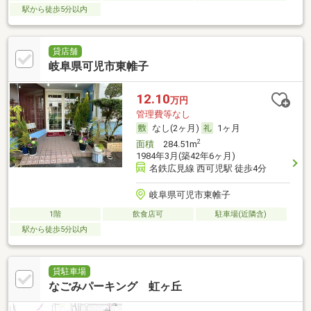
駅から徒歩5分以内
貸店舗
岐阜県可児市東帷子
12.10
万円
管理費等なし
なし(2ヶ月)
1ヶ月
2
面積
284.51m
1984年3月(築42年6ヶ月)
名鉄広見線 西可児駅 徒歩4分
岐阜県可児市東帷子
1階
飲食店可
駐車場(近隣含)
駅から徒歩5分以内
貸駐車場
なごみパーキング 虹ヶ丘