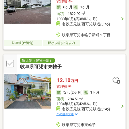
管理費等-
6ヶ月
1ヶ月
2
面積
1822.92m
1988年8月(築38年1ヶ月)
名鉄広見線 西可児駅 徒歩5分
岐阜県可児市帷子新町１丁目
駐車場(近隣含)
駅から徒歩5分以内
貸店舗（建物一部）
岐阜県可児市東帷子
12.10
万円
管理費等-
なし(2ヶ月)
1ヶ月
2
面積
284.51m
1984年3月(築42年6ヶ月)
名鉄広見線 西可児駅 徒歩4分
その他の交通
岐阜県可児市東帷子