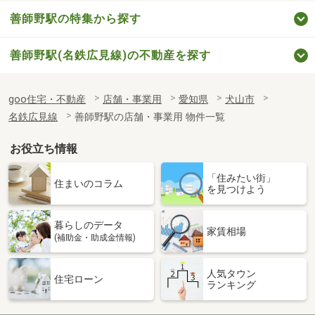
善師野駅の特集から探す
善師野駅(名鉄広見線)の不動産を探す
goo住宅・不動産
店舗・事業用
愛知県
犬山市
名鉄広見線
善師野駅の店舗・事業用 物件一覧
お役立ち情報
「住みたい街」
住まいのコラム
を見つけよう
暮らしのデータ
家賃相場
(補助金・助成金情報)
人気タウン
住宅ローン
ランキング