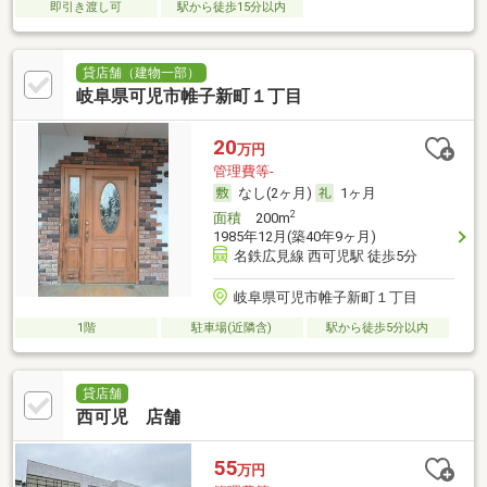
即引き渡し可
駅から徒歩15分以内
貸店舗（建物一部）
岐阜県可児市帷子新町１丁目
20
万円
管理費等-
なし(2ヶ月)
1ヶ月
2
面積
200m
1985年12月(築40年9ヶ月)
名鉄広見線 西可児駅 徒歩5分
岐阜県可児市帷子新町１丁目
1階
駐車場(近隣含)
駅から徒歩5分以内
貸店舗
西可児 店舗
55
万円