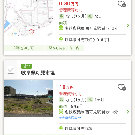
0.30
万円
管理費等なし
なし(1ヶ月)
なし
面積
-
名鉄広見線 西可児駅 徒歩10分
岐阜県可児市虹ケ丘６丁目
即引き渡し可
駅から徒歩10分以内
貸地
岐阜県可児市塩
10
万円
管理費等なし
なし(1ヶ月)
1ヶ月
2
面積
670m
名鉄広見線 西可児駅 徒歩30分
その他の交通
岐阜県可児市塩