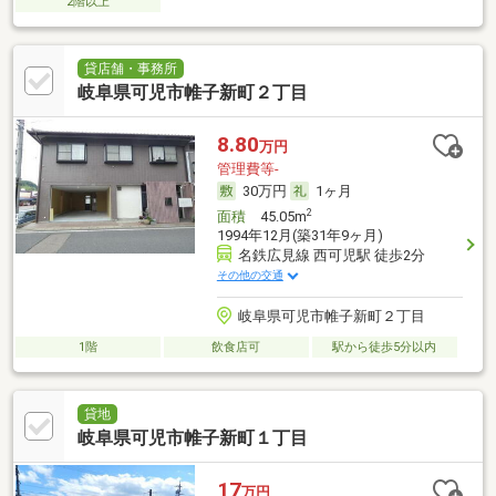
2階以上
貸店舗・事務所
岐阜県可児市帷子新町２丁目
8.80
万円
管理費等-
30万円
1ヶ月
2
面積
45.05m
1994年12月(築31年9ヶ月)
名鉄広見線 西可児駅 徒歩2分
その他の交通
岐阜県可児市帷子新町２丁目
1階
飲食店可
駅から徒歩5分以内
貸地
岐阜県可児市帷子新町１丁目
17
万円