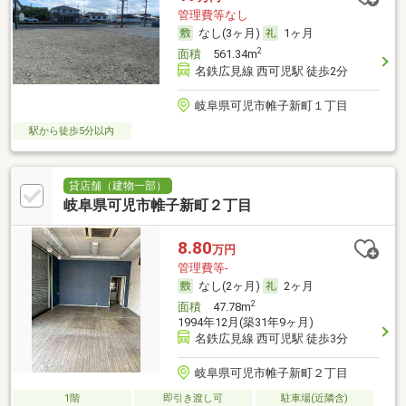
管理費等なし
なし(3ヶ月)
1ヶ月
2
面積
561.34m
名鉄広見線 西可児駅 徒歩2分
岐阜県可児市帷子新町１丁目
駅から徒歩5分以内
貸店舗（建物一部）
岐阜県可児市帷子新町２丁目
8.80
万円
管理費等-
なし(2ヶ月)
2ヶ月
2
面積
47.78m
1994年12月(築31年9ヶ月)
名鉄広見線 西可児駅 徒歩3分
岐阜県可児市帷子新町２丁目
1階
即引き渡し可
駐車場(近隣含)