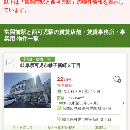
以下は「富岡前駅と西可児駅」の物件情報を表示し
ています。
富岡前駅と西可児駅の賃貸店舗・賃貸事務所・事
業用 物件一覧
貸店舗（建物一部）
岐阜県可児市帷子新町３丁目
22
万円
管理費等-
なし(3ヶ月)
1ヶ月
2
面積
277.64m
1993年3月(築33年6ヶ月)
名鉄広見線 西可児駅 徒歩4分
岐阜県可児市帷子新町３丁目
即引き渡し可
駅から徒歩5分以内
2階以上