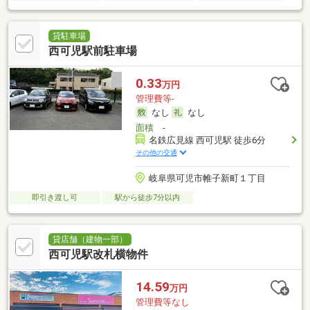
貸駐車場
西可児駅前駐車場
0.33
万円
管理費等-
なし
なし
面積
-
名鉄広見線 西可児駅 徒歩6分
その他の交通
岐阜県可児市帷子新町１丁目
即引き渡し可
駅から徒歩7分以内
貸店舗（建物一部）
西可児駅改札横物件
14.59
万円
管理費等なし