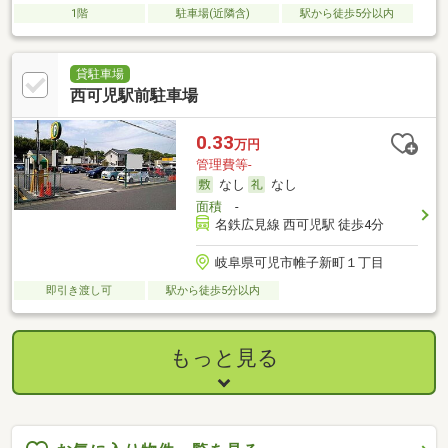
1階
駐車場(近隣含)
駅から徒歩5分以内
貸駐車場
西可児駅前駐車場
0.33
万円
管理費等-
なし
なし
面積
-
名鉄広見線 西可児駅 徒歩4分
岐阜県可児市帷子新町１丁目
即引き渡し可
駅から徒歩5分以内
もっと見る