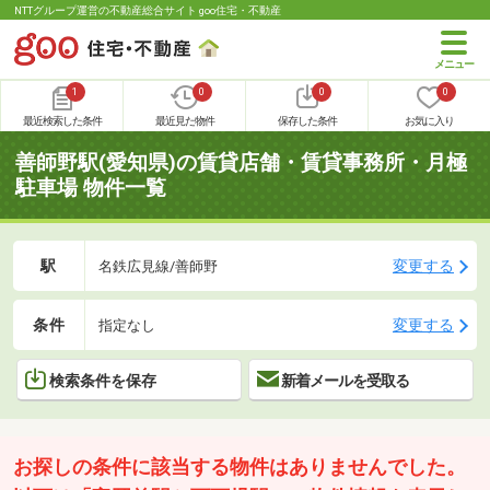
NTTグループ運営の不動産総合サイト goo住宅・不動産
1
0
0
0
最近検索した条件
最近見た物件
保存した条件
お気に入り
善師野駅(愛知県)の賃貸店舗・賃貸事務所・月極
駐車場 物件一覧
駅
変更する
名鉄広見線/善師野
条件
変更する
指定なし
検索条件を保存
新着メールを受取る
お探しの条件に該当する物件はありませんでした。