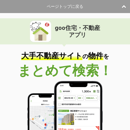
ページトップに戻る
goo住宅・不動産
アプリ
大手不動産サイト
物件
の
を
まとめて検索！