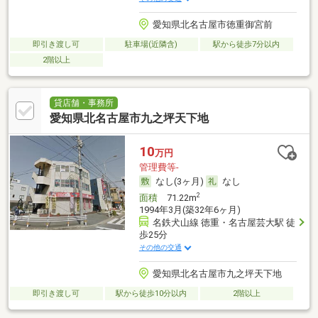
愛知県北名古屋市徳重御宮前
即引き渡し可
駐車場(近隣含)
駅から徒歩7分以内
2階以上
貸店舗・事務所
愛知県北名古屋市九之坪天下地
10
万円
管理費等-
なし(3ヶ月)
なし
2
面積
71.22m
1994年3月(築32年6ヶ月)
名鉄犬山線 徳重・名古屋芸大駅 徒
歩25分
その他の交通
愛知県北名古屋市九之坪天下地
即引き渡し可
駅から徒歩10分以内
2階以上