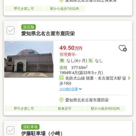
愛知県北名古屋市西之保東海
即引き渡し可
駅から徒歩7分以内
貸店舗
愛知県北名古屋市鹿田栄
49.50
万円
管理費等-
なし(4ヶ月)
なし
2
面積
377.65m
1994年4月(築32年5ヶ月)
名鉄犬山線 徳重・名古屋芸大駅 徒
歩19分
その他の交通
愛知県北名古屋市鹿田栄
即引き渡し可
飲食店可
駅から徒歩5分以内
貸駐車場
伊藤駐車場（小崎）