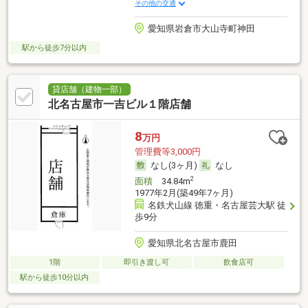
その他の交通
愛知県岩倉市大山寺町神田
駅から徒歩7分以内
貸店舗（建物一部）
北名古屋市一吉ビル１階店舗
8
万円
管理費等3,000円
なし(3ヶ月)
なし
2
面積
34.84m
1977年2月(築49年7ヶ月)
名鉄犬山線 徳重・名古屋芸大駅 徒
歩9分
愛知県北名古屋市鹿田
1階
即引き渡し可
飲食店可
駅から徒歩10分以内