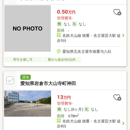
0.50
万円
管理費等-
なし
なし
面積
-
名鉄犬山線 徳重・名古屋芸大駅 徒
歩5分
愛知県北名古屋市徳重与八杁
即引き渡し可
駅から徒歩5分以内
貸地
愛知県岩倉市大山寺町神田
13
万円
管理費等-
なし(6ヶ月)
なし
2
面積
678m
名鉄犬山線 徳重・名古屋芸大駅 徒
歩8分