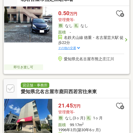
0.50
万円
管理費等-
なし
なし
面積
-
名鉄犬山線 徳重・名古屋芸大駅 徒
歩22分
その他の交通
愛知県北名古屋市熊之庄江川
即引き渡し可
貸店舗・事務所
愛知県北名古屋市鹿田西若宮往来東
21.45
万円
管理費等-
なし(3ヶ月)
1ヶ月
2
面積
99.17m
1996年3月(築30年6ヶ月)