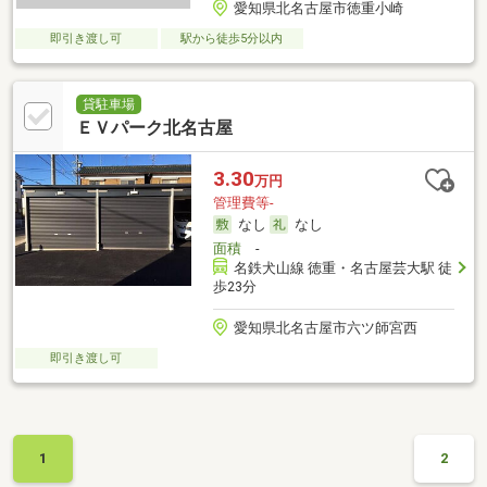
愛知県北名古屋市徳重小崎
即引き渡し可
駅から徒歩5分以内
貸駐車場
ＥＶパーク北名古屋
3.30
万円
管理費等-
なし
なし
面積
-
名鉄犬山線 徳重・名古屋芸大駅 徒
歩23分
愛知県北名古屋市六ツ師宮西
即引き渡し可
1
2