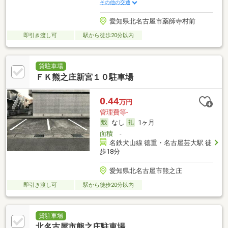
その他の交通
愛知県北名古屋市薬師寺村前
即引き渡し可
駅から徒歩20分以内
貸駐車場
ＦＫ熊之庄新宮１０駐車場
0.44
万円
管理費等-
なし
1ヶ月
面積
-
名鉄犬山線 徳重・名古屋芸大駅 徒
歩18分
愛知県北名古屋市熊之庄
即引き渡し可
駅から徒歩20分以内
貸駐車場
北名古屋市熊之庄駐車場