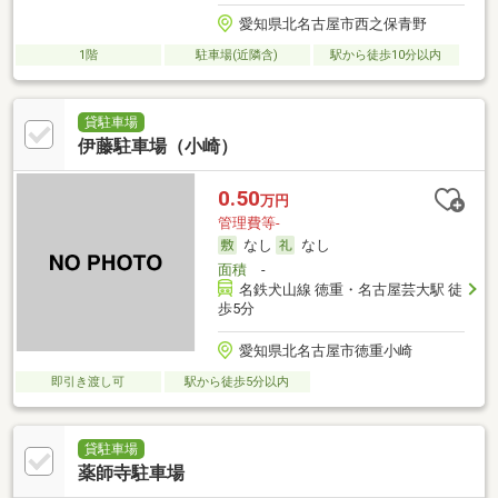
愛知県北名古屋市西之保青野
1階
駐車場(近隣含)
駅から徒歩10分以内
貸駐車場
伊藤駐車場（小崎）
0.50
万円
管理費等-
なし
なし
面積
-
名鉄犬山線 徳重・名古屋芸大駅 徒
歩5分
愛知県北名古屋市徳重小崎
即引き渡し可
駅から徒歩5分以内
貸駐車場
薬師寺駐車場