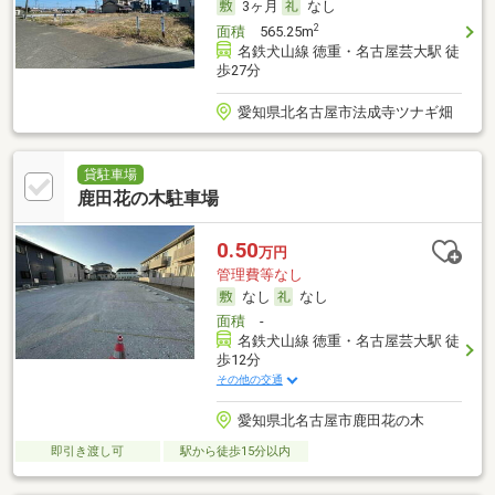
3ヶ月
なし
2
面積
565.25m
名鉄犬山線 徳重・名古屋芸大駅 徒
歩27分
愛知県北名古屋市法成寺ツナギ畑
貸駐車場
鹿田花の木駐車場
0.50
万円
管理費等なし
なし
なし
面積
-
名鉄犬山線 徳重・名古屋芸大駅 徒
歩12分
その他の交通
愛知県北名古屋市鹿田花の木
即引き渡し可
駅から徒歩15分以内