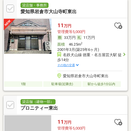
貸店舗・事務所
愛知県岩倉市大山寺町東出
11
万円
管理費等5,000円
33万円
11万円
2
面積
46.25m
2001年3月(築25年6ヶ月)
名鉄犬山線 徳重・名古屋芸大駅 徒
歩14分
その他の交通
愛知県岩倉市大山寺町東出
1階
駐車場(近隣含)
駅から徒歩1分以内
貸店舗（建物一部）
プロニティー東出
11
万円
管理費等5,000円