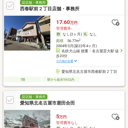
貸店舗・事務所
西春駅前２丁目店舗・事務所
17.60
万円
管理費等-
なし(2ヶ月)
なし
2
面積
56.77m
2004年5月(築22年4ヶ月)
名鉄犬山線 徳重・名古屋芸大駅 徒
歩20分
その他の交通
愛知県北名古屋市西春駅前２丁目
1階
駅から徒歩5分以内
貸店舗・事務所
愛知県北名古屋市鹿田合田
5
万円
管理費等なし