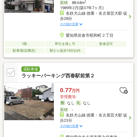
2
面積
88.64m
1989年2月(築37年7ヶ月)
名鉄犬山線 徳重・名古屋芸大駅 徒
歩28分
その他の交通
愛知県岩倉市昭和町２丁目
1階
即引き渡し可
飲食店可
駐車場(近隣含)
駅から徒歩10分以内
貸駐車場
ラッキーパーキング西春駅前第２
0.77
万円
管理費等-
なし
なし
面積
-
名鉄犬山線 徳重・名古屋芸大駅 徒
歩23分
その他の交通