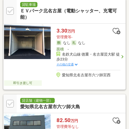
貸駐車場
ＥＶパーク北名古屋（電動シャッター、充電可
能）
3.30
万円
管理費等-
なし
なし
面積
-
名鉄犬山線 徳重・名古屋芸大駅 徒
歩23分
その他の交通
愛知県北名古屋市六ツ師宮西
即引き渡し可
貸店舗（建物一部）
愛知県北名古屋市六ツ師大島
82.50
万円
管理費等なし