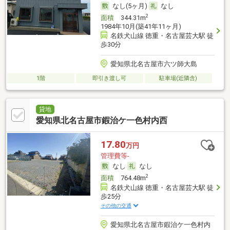
なし(5ヶ月)
なし
2
面積
344.31m
1984年10月(築41年11ヶ月)
名鉄犬山線 徳重・名古屋芸大駅 徒
歩30分
愛知県北名古屋市六ツ師大島
1階
即引き渡し可
駐車場(近隣含)
貸地
愛知県北名古屋市鍜治ケ一色村内西
17.80
万円
管理費等-
なし
なし
2
面積
764.48m
名鉄犬山線 徳重・名古屋芸大駅 徒
歩25分
その他の交通
愛知県北名古屋市鍜治ケ一色村内