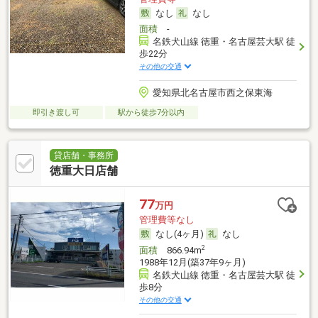
なし
なし
面積
-
名鉄犬山線 徳重・名古屋芸大駅 徒
歩22分
その他の交通
愛知県北名古屋市西之保東海
即引き渡し可
駅から徒歩7分以内
貸店舗・事務所
徳重大日店舗
77
万円
管理費等なし
なし(4ヶ月)
なし
2
面積
866.94m
1988年12月(築37年9ヶ月)
名鉄犬山線 徳重・名古屋芸大駅 徒
歩8分
その他の交通