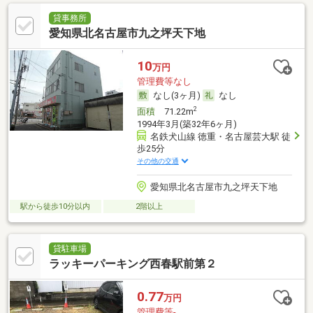
貸事務所
愛知県北名古屋市九之坪天下地
10
万円
管理費等なし
なし(3ヶ月)
なし
2
面積
71.22m
1994年3月(築32年6ヶ月)
名鉄犬山線 徳重・名古屋芸大駅 徒
歩25分
その他の交通
愛知県北名古屋市九之坪天下地
駅から徒歩10分以内
2階以上
貸駐車場
ラッキーパーキング西春駅前第２
0.77
万円
管理費等-