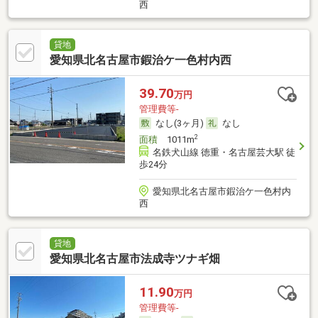
西
貸地
愛知県北名古屋市鍜治ケ一色村内西
39.70
万円
管理費等-
なし(3ヶ月)
なし
2
面積
1011m
名鉄犬山線 徳重・名古屋芸大駅 徒
歩24分
愛知県北名古屋市鍜治ケ一色村内
西
貸地
愛知県北名古屋市法成寺ツナギ畑
11.90
万円
管理費等-