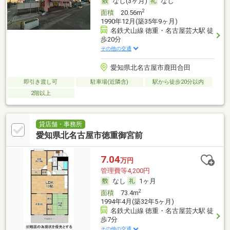
なし(3ヶ月)
なし
2
面積
20.56m
1990年12月(築35年9ヶ月)
名鉄犬山線 徳重・名古屋芸大駅 徒
歩20分
その他の交通
愛知県北名古屋市鹿田合田
即引き渡し可
駐車場(近隣含)
駅から徒歩20分以内
2階以上
貸店舗・事務所
愛知県北名古屋市徳重御宮前
7.04
万円
管理費等4,200円
なし
1ヶ月
2
面積
73.4m
1994年4月(築32年5ヶ月)
名鉄犬山線 徳重・名古屋芸大駅 徒
歩7分
その他の交通