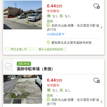
0.44
万円
管理費等-
なし
なし
面積
-
名鉄犬山線 徳重・名古屋芸大駅 徒
歩17分
その他の交通
愛知県北名古屋市薬師寺村前
即引き渡し可
駅から徒歩20分以内
貸駐車場
薬師寺駐車場（東側）
0.44
万円
管理費等-
なし
なし
面積
-
名鉄犬山線 徳重・名古屋芸大駅 徒
歩17分