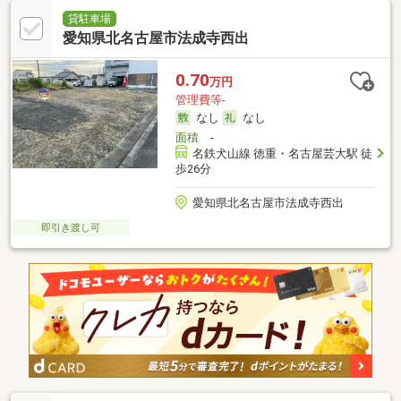
貸駐車場
愛知県北名古屋市法成寺西出
0.70
万円
管理費等-
なし
なし
面積
-
名鉄犬山線 徳重・名古屋芸大駅 徒
歩26分
愛知県北名古屋市法成寺西出
即引き渡し可