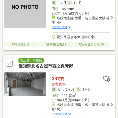
3ヶ月
1ヶ月
2
面積
46.25m
2001年3月(築25年6ヶ月)
名鉄犬山線 徳重・名古屋芸大駅 徒
歩14分
その他の交通
愛知県岩倉市大山寺町東出
即引き渡し可
駐車場(近隣含)
駅から徒歩5分以内
貸店舗・事務所
愛知県北名古屋市西之保青野
24
万円
管理費等-
なし(5ヶ月)
1ヶ月
2
面積
111.53m
1993年1月(築33年8ヶ月)
名鉄犬山線 徳重・名古屋芸大駅 徒
歩19分
その他の交通