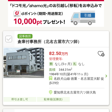
貸事務所
倉庫付事務所（北名古屋市六ツ師）
82.50
万円
管理費等-
なし(5ヶ月)
なし
2
面積
344.31m
1984年10月(築41年11ヶ月)
名鉄犬山線 徳重・名古屋芸大駅 徒
歩29分
愛知県北名古屋市六ツ師大島
即引き渡し可
駐車場(近隣含)