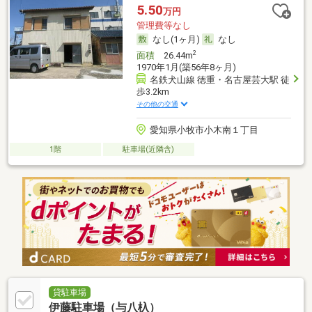
5.50
万円
管理費等なし
なし(1ヶ月)
なし
2
面積
26.44m
1970年1月(築56年8ヶ月)
名鉄犬山線 徳重・名古屋芸大駅 徒
歩3.2km
その他の交通
愛知県小牧市小木南１丁目
1階
駐車場(近隣含)
貸駐車場
伊藤駐車場（与八杁）