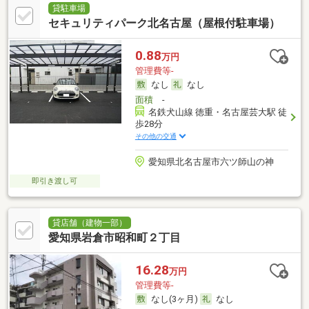
貸駐車場
セキュリティパーク北名古屋（屋根付駐車場）
0.88
万円
管理費等-
なし
なし
面積
-
名鉄犬山線 徳重・名古屋芸大駅 徒
歩28分
その他の交通
愛知県北名古屋市六ツ師山の神
即引き渡し可
貸店舗（建物一部）
愛知県岩倉市昭和町２丁目
16.28
万円
管理費等-
なし(3ヶ月)
なし