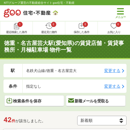
NTTグループ運営の不動産総合サイト goo住宅・不動産
1
0
0
0
最近検索した条件
最近見た物件
保存した条件
お気に入り
徳重・名古屋芸大駅(愛知県)の賃貸店舗・賃貸事
務所・月極駐車場 物件一覧
駅
変更する
名鉄犬山線/徳重・名古屋芸大
条件
変更する
指定なし
検索条件を保存
新着メールを受取る
42
件
が該当しました。