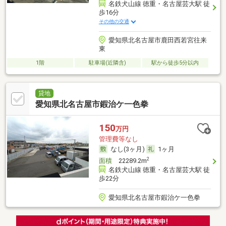
名鉄犬山線 徳重・名古屋芸大駅 徒
歩16分
その他の交通
愛知県北名古屋市鹿田西若宮往来
東
1階
駐車場(近隣含)
駅から徒歩5分以内
貸地
愛知県北名古屋市鍜治ケ一色拳
150
万円
管理費等なし
なし(3ヶ月)
1ヶ月
2
面積
22289.2m
名鉄犬山線 徳重・名古屋芸大駅 徒
歩22分
愛知県北名古屋市鍜治ケ一色拳