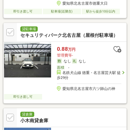
愛知県北名古屋市徳重大日
即引き渡し可
駐車場(近隣含)
駅から徒歩10分以内
貸駐車場
セキュリティパーク北名古屋（屋根付駐車場）
0.88
万円
管理費等-
なし
なし
面積
-
名鉄犬山線 徳重・名古屋芸大駅 徒
歩29分
愛知県北名古屋市六ツ師山の神
即引き渡し可
貸倉庫
小木南貸倉庫