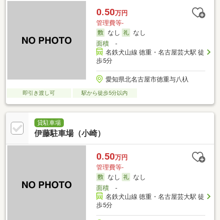
0.50
万円
管理費等-
なし
なし
面積
-
名鉄犬山線 徳重・名古屋芸大駅 徒
歩5分
愛知県北名古屋市徳重与八杁
即引き渡し可
駅から徒歩5分以内
貸駐車場
伊藤駐車場（小崎）
0.50
万円
管理費等-
なし
なし
面積
-
名鉄犬山線 徳重・名古屋芸大駅 徒
歩5分