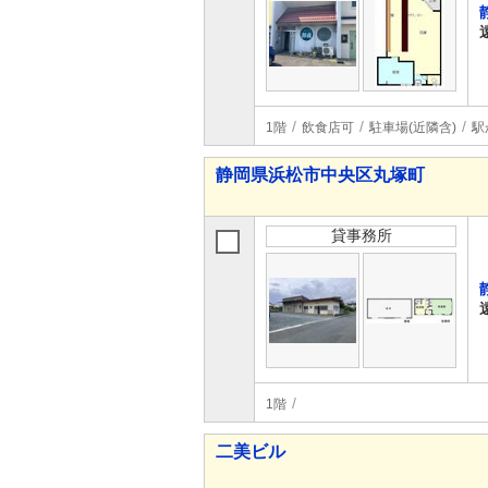
1階
飲食店可
駐車場(近隣含)
駅
静岡県浜松市中央区丸塚町
貸事務所
1階
二美ビル