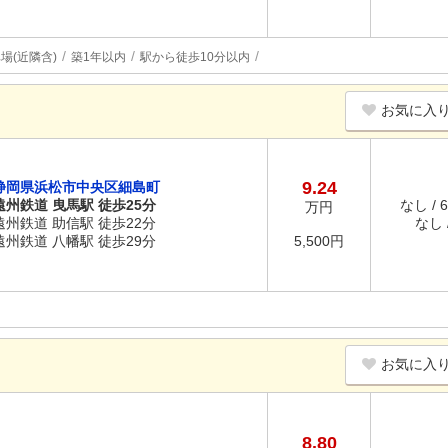
場(近隣含)
築1年以内
駅から徒歩10分以内
お気に入
9.24
静岡県浜松市中央区細島町
遠州鉄道 曳馬駅 徒歩25分
なし / 
万円
遠州鉄道 助信駅 徒歩22分
なし /
遠州鉄道 八幡駅 徒歩29分
5,500円
お気に入
8.80