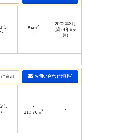
2002年3月
 なし
2
54m
(築24年6ヶ
 -
-
月)
お問い合わせ(無料)
りに追加
 なし
-
-
2
/ -
210.76m