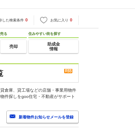
0
0
存した検索条件
お気に入り
売る
住みやすい街を探す
助成金
売却
情報
覧
、貸倉庫、貸工場などの店舗・事業用物件
物件探しをgoo住宅・不動産がサポート