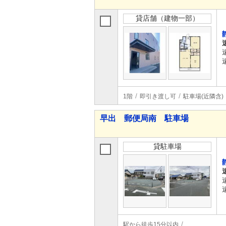
貸店舗（建物一部）
1階
即引き渡し可
駐車場(近隣含)
早出 郵便局南 駐車場
貸駐車場
駅から徒歩15分以内