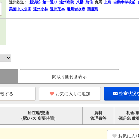
遠州鉄道：
新浜松
第一通り
遠州病院
八幡
助信
曳馬
上島
自動車学校前
美薗中央公園
遠州小林
遠州芝本
遠州岩水寺
西鹿島
間取り図付き表示
お気に入りに追加
空室状況
所在地/交通
賃料
礼金/
（駅/バス 所要時間）
管理費等
保証金/敷
お気に入