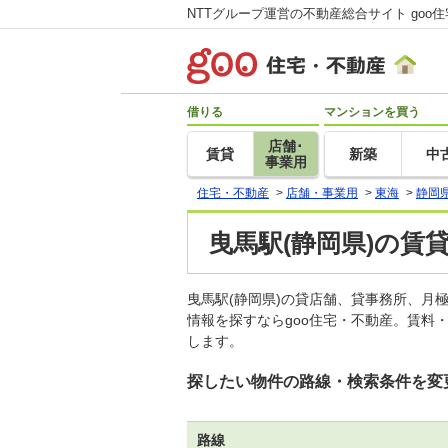
NTTグループ運営の不動産総合サイト goo
借りる
マンションを買う
店舗･
賃貸
新築
中
事業用
住宅・不動産
>
店舗・事業用
>
東海
>
静岡
曳馬駅(静岡県)の賃
曳馬駅(静岡県)の貸店舗、貸事務所、
情報を探すならgoo住宅・不動産。賃料
します。
探したい物件の路線・検索条件を変
路線