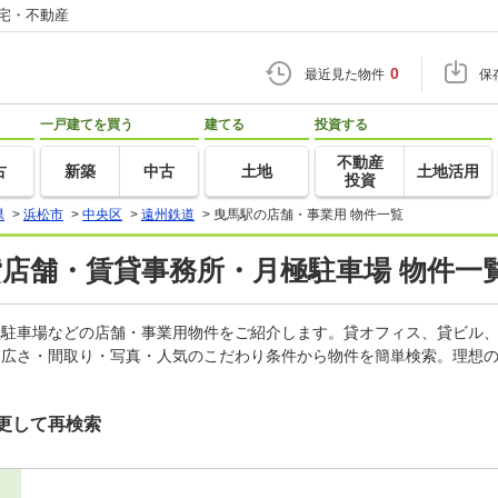
住宅・不動産
0
最近見た物件
保
一戸建てを買う
建てる
投資する
不動産
古
新築
中古
土地
土地活用
投資
県
>
浜松市
>
中央区
>
遠州鉄道
>
曳馬駅の店舗・事業用 物件一覧
貸店舗・賃貸事務所・月極駐車場 物件一
月極駐車場などの店舗・事業用物件をご紹介します。貸オフィス、貸ビル
・広さ・間取り・写真・人気のこだわり条件から物件を簡単検索。理想の
更して再検索