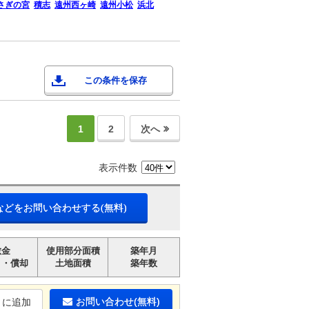
さぎの宮
積志
遠州西ヶ崎
遠州小松
浜北
この条件を保存
1
2
次へ
表示件数
などをお問い合わせする(無料)
敷金
使用部分面積
築年月
引・償却
土地面積
築年数
お問い合わせ(無料)
りに追加