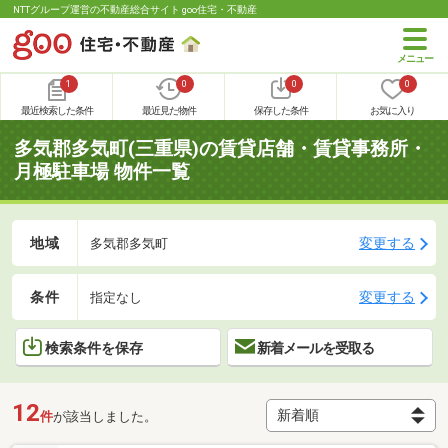
NTTグループ運営の不動産総合サイト goo住宅・不動産
1
0
0
0
最近検索した条件
最近見た物件
保存した条件
お気に入り
多気郡多気町(三重県)の賃貸店舗・賃貸事務所・
月極駐車場 物件一覧
地域
変更する
多気郡多気町
条件
変更する
指定なし
検索条件を保存
新着メールを受取る
12
件
が該当しました。