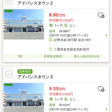
アドバンスタウン２
8.80
万円
管理費等3,850円
3ヶ月
なし
2
面積
38.88m
2001年10月(築24年11ヶ月)
紀勢本線 相可駅 徒歩18分
三重県多気郡多気町相可
1階
駐車場(近隣含)
駅から徒歩20分以内
貸事務所
アドバンスタウン２
9.35
万円
管理費等3,850円
3ヶ月
なし
2
面積
50.62m
2001年10月(築24年11ヶ月)