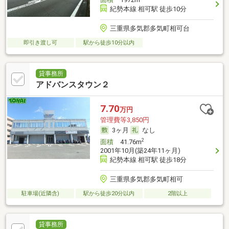
紀勢本線 相可駅 徒歩10分
三重県多気郡多気町相可台
即引き渡し可
駅から徒歩10分以内
貸事務所
アドバンスタウン２
7.70
万円
管理費等3,850円
3ヶ月
なし
2
面積
41.76m
2001年10月(築24年11ヶ月)
紀勢本線 相可駅 徒歩18分
三重県多気郡多気町相可
駐車場(近隣含)
駅から徒歩20分以内
2階以上
貸事務所