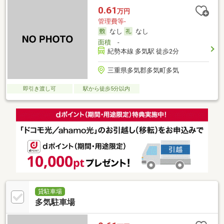
0.61
万円
管理費等-
なし
なし
面積
-
紀勢本線 多気駅 徒歩2分
三重県多気郡多気町多気
即引き渡し可
駅から徒歩5分以内
貸駐車場
多気駐車場