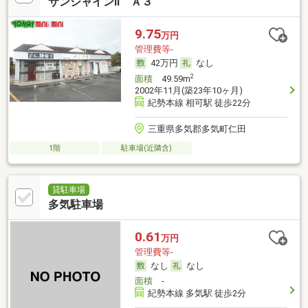
サンシャインⅡ Ａ３
9.75
万円
管理費等-
42万円
なし
2
面積
49.59m
2002年11月(築23年10ヶ月)
紀勢本線 相可駅 徒歩22分
三重県多気郡多気町仁田
1階
駐車場(近隣含)
貸駐車場
多気駐車場
0.61
万円
管理費等-
なし
なし
面積
-
紀勢本線 多気駅 徒歩2分