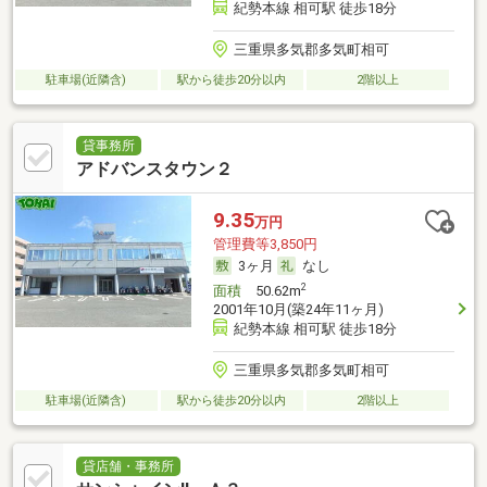
紀勢本線 相可駅 徒歩18分
三重県多気郡多気町相可
駐車場(近隣含)
駅から徒歩20分以内
2階以上
貸事務所
アドバンスタウン２
9.35
万円
管理費等3,850円
3ヶ月
なし
2
面積
50.62m
2001年10月(築24年11ヶ月)
紀勢本線 相可駅 徒歩18分
三重県多気郡多気町相可
駐車場(近隣含)
駅から徒歩20分以内
2階以上
貸店舗・事務所