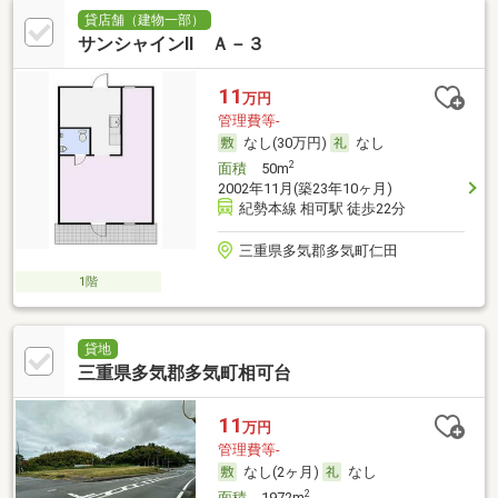
貸店舗（建物一部）
サンシャインⅡ Ａ－３
11
万円
管理費等-
なし(30万円)
なし
2
面積
50m
2002年11月(築23年10ヶ月)
紀勢本線 相可駅 徒歩22分
三重県多気郡多気町仁田
1階
貸地
三重県多気郡多気町相可台
11
万円
管理費等-
なし(2ヶ月)
なし
2
面積
1972m