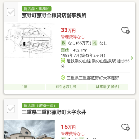
貸店舗・事務所
菰野町菰野全棟貸店舗事務所
33
万円
管理費等なし
なし(66万円)
なし
2
面積
452.1m
1983年7月(築43年2ヶ月)
近鉄湯の山線 湯の山温泉駅 徒歩25
分
三重県三重郡菰野町大字菰野
1階
即引き渡し可
駐車場(近隣含)
貸店舗（建物一部）
三重県三重郡菰野町大字永井
15
万円
管理費等なし