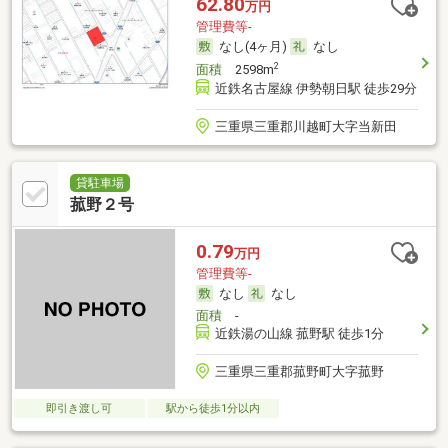
62.80
万円
管理費等-
なし(4ヶ月)
なし
2
面積
2598m
近鉄名古屋線 伊勢朝日駅 徒歩29分
三重県三重郡川越町大字当新田
貸駐車場
菰野２号
0.79
万円
管理費等-
なし
なし
面積
-
近鉄湯の山線 菰野駅 徒歩1分
三重県三重郡菰野町大字菰野
即引き渡し可
駅から徒歩1分以内