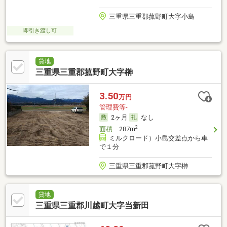
三重県三重郡菰野町大字小島
即引き渡し可
貸地
三重県三重郡菰野町大字榊
3.50
万円
管理費等-
2ヶ月
なし
2
面積
287m
ミルクロード）小島交差点から車
で１分
三重県三重郡菰野町大字榊
貸地
三重県三重郡川越町大字当新田