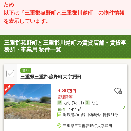
ため
以下は「三重郡菰野町と三重郡川越町」の物件情報
を表示しています。
三重郡菰野町と三重郡川越町の賃貸店舗・賃貸事
務所・事業用 物件一覧
貸地
三重県三重郡菰野町大字潤田
9.80
万円
管理費等-
なし(3ヶ月)
なし
2
面積
1411m
近鉄湯の山線 中菰野駅 徒歩21分
三重県三重郡菰野町大字潤田