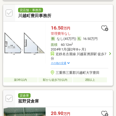
貸店舗・事務所
川越町豊田事務所
16.50
万円
管理費等なし
なし(45万円)
16.50万円
2
面積
60.12m
2024年1月(築2年8ヶ月)
近鉄名古屋線 川越富洲原駅 徒歩7
分
その他の交通
三重県三重郡川越町大字豊田
築3年以内
駅から徒歩7分以内
2階以上
貸倉庫
菰野貸倉庫
20.90
万円