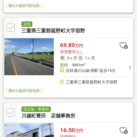
駅から徒歩10分以内
貸地
三重県三重郡菰野町大字宿野
69.80
万円
管理費等なし
2ヶ月
1ヶ月
2
面積
3891m
近鉄湯の山線 桜駅 徒歩15分
三重県三重郡菰野町大字宿野
駅から徒歩15分以内
貸店舗・事務所
川越町豊田 店舗事務所
16.50
万円
管理費等-