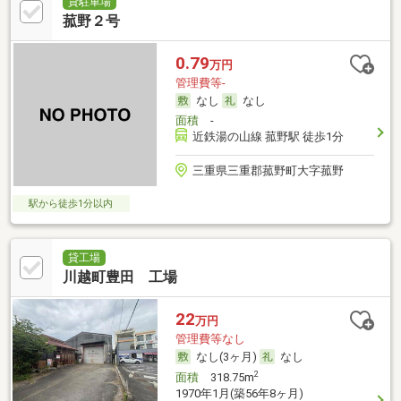
貸駐車場
菰野２号
0.79
万円
管理費等-
なし
なし
面積
-
近鉄湯の山線 菰野駅 徒歩1分
三重県三重郡菰野町大字菰野
駅から徒歩1分以内
貸工場
川越町豊田 工場
22
万円
管理費等なし
なし(3ヶ月)
なし
2
面積
318.75m
1970年1月(築56年8ヶ月)