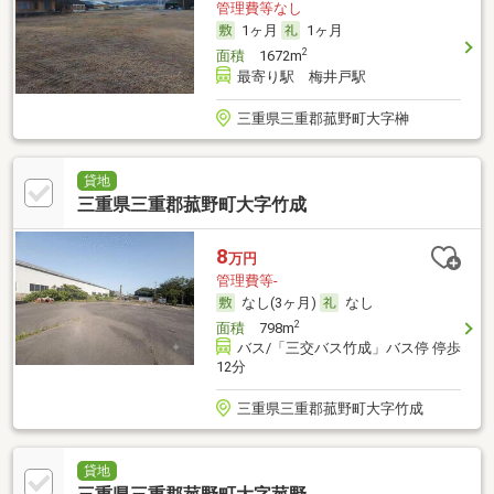
管理費等なし
1ヶ月
1ヶ月
2
面積
1672m
最寄り駅 梅井戸駅
三重県三重郡菰野町大字榊
貸地
三重県三重郡菰野町大字竹成
8
万円
管理費等-
なし(3ヶ月)
なし
2
面積
798m
バス/「三交バス竹成」バス停 停歩
12分
三重県三重郡菰野町大字竹成
貸地