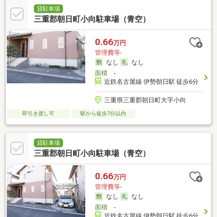
貸駐車場
三重郡朝日町小向駐車場（青空）
0.66
万円
管理費等-
なし
なし
面積
-
近鉄名古屋線 伊勢朝日駅 徒歩6分
三重県三重郡朝日町大字小向
即引き渡し可
駅から徒歩7分以内
貸駐車場
三重郡朝日町小向駐車場（青空）
0.66
万円
管理費等-
なし
なし
面積
-
近鉄名古屋線 伊勢朝日駅 徒歩6分