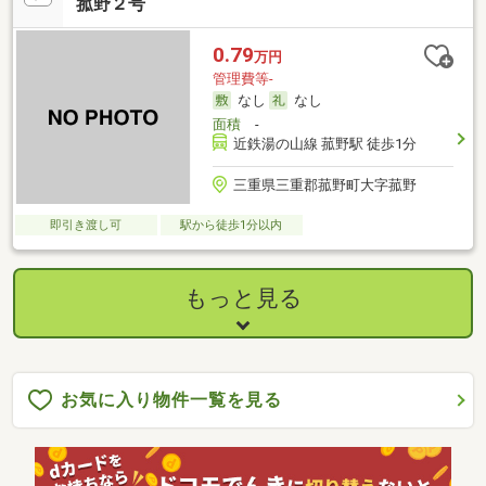
菰野２号
0.79
万円
管理費等-
なし
なし
面積
-
近鉄湯の山線 菰野駅 徒歩1分
三重県三重郡菰野町大字菰野
即引き渡し可
駅から徒歩1分以内
もっと見る
お気に入り物件一覧を見る