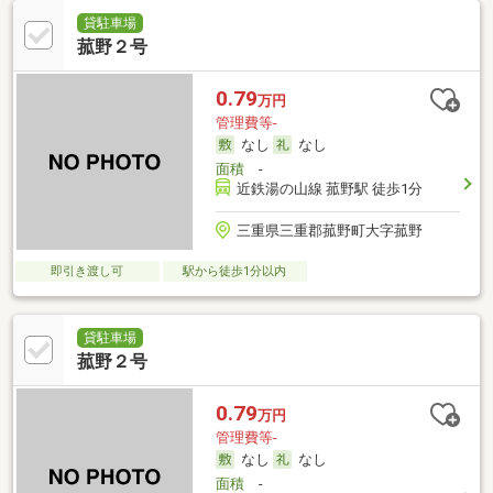
貸駐車場
菰野２号
0.79
万円
管理費等-
なし
なし
面積
-
近鉄湯の山線 菰野駅 徒歩1分
三重県三重郡菰野町大字菰野
即引き渡し可
駅から徒歩1分以内
貸駐車場
菰野２号
0.79
万円
管理費等-
なし
なし
面積
-