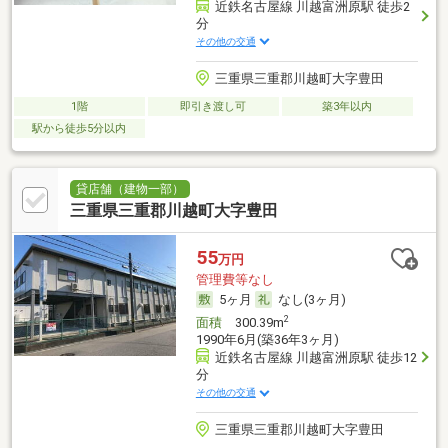
近鉄名古屋線 川越富洲原駅 徒歩2
分
その他の交通
三重県三重郡川越町大字豊田
1階
即引き渡し可
築3年以内
駅から徒歩5分以内
貸店舗（建物一部）
三重県三重郡川越町大字豊田
55
万円
管理費等なし
5ヶ月
なし(3ヶ月)
2
面積
300.39m
1990年6月(築36年3ヶ月)
近鉄名古屋線 川越富洲原駅 徒歩12
分
その他の交通
三重県三重郡川越町大字豊田