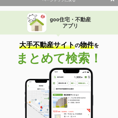
ページトップに戻る
goo住宅・不動産
アプリ
大手不動産サイト
物件
の
を
まとめて検索！