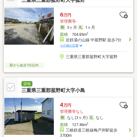
三重県三重郡菰野町大字菰野
6
万円
管理費等-
3ヶ月
1ヶ月
2
面積
704.85m
近鉄湯の山線 中菰野駅 徒歩7分
その他の交通
三重県三重郡菰野町大字菰野
駅から徒歩7分以内
貸地
三重県三重郡菰野町大字小島
4
万円
管理費等なし
なし(3ヶ月)
なし
2
面積
127.46m
三岐鉄道三岐線梅戸井駅徒歩
3700m