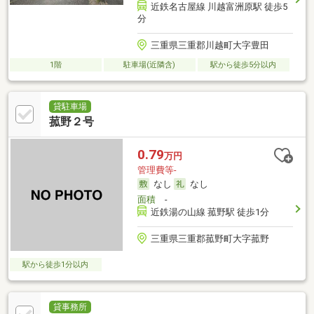
近鉄名古屋線 川越富洲原駅 徒歩5
分
三重県三重郡川越町大字豊田
1階
駐車場(近隣含)
駅から徒歩5分以内
貸駐車場
菰野２号
0.79
万円
管理費等-
なし
なし
面積
-
近鉄湯の山線 菰野駅 徒歩1分
三重県三重郡菰野町大字菰野
駅から徒歩1分以内
貸事務所