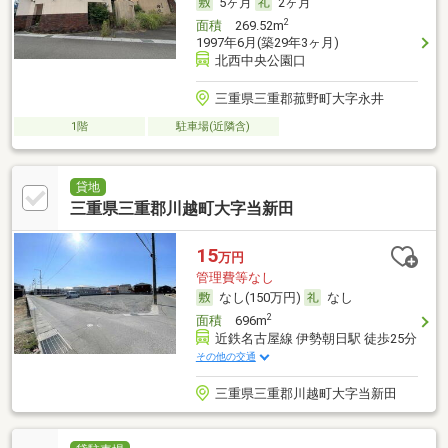
5ヶ月
2ヶ月
2
面積
269.52m
1997年6月(築29年3ヶ月)
北西中央公園口
三重県三重郡菰野町大字永井
1階
駐車場(近隣含)
貸地
三重県三重郡川越町大字当新田
15
万円
管理費等なし
なし(150万円)
なし
2
面積
696m
近鉄名古屋線 伊勢朝日駅 徒歩25分
その他の交通
三重県三重郡川越町大字当新田