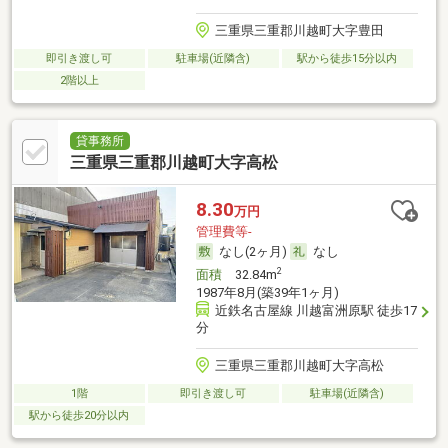
三重県三重郡川越町大字豊田
即引き渡し可
駐車場(近隣含)
駅から徒歩15分以内
2階以上
貸事務所
三重県三重郡川越町大字高松
8.30
万円
管理費等-
なし(2ヶ月)
なし
2
面積
32.84m
1987年8月(築39年1ヶ月)
近鉄名古屋線 川越富洲原駅 徒歩17
分
三重県三重郡川越町大字高松
1階
即引き渡し可
駐車場(近隣含)
駅から徒歩20分以内