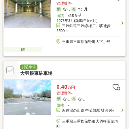
管理費等-
なし
2ヶ月
2
面積
435.8m
1973年3月(築53年6ヶ月)
三岐鉄道三岐線梅戸井駅徒歩
3500m
三重県三重郡菰野町大字小島
1階
貸駐車場
大羽根東駐車場
0.40
万円
管理費等-
なし
なし
面積
-
近鉄湯の山線 中菰野駅 徒歩9分
三重県三重郡菰野町大羽根園柴垣
町