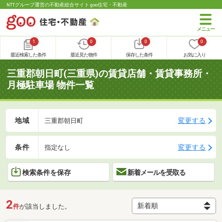
NTTグループ運営の不動産総合サイト goo住宅・不動産
1
0
0
0
最近検索した条件
最近見た物件
保存した条件
お気に入り
三重郡朝日町(三重県)の賃貸店舗・賃貸事務所・
月極駐車場 物件一覧
地域
変更する
三重郡朝日町
条件
変更する
指定なし
検索条件を保存
新着メールを受取る
2
件
が該当しました。