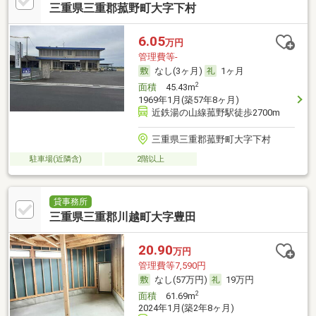
三重県三重郡菰野町大字下村
6.05
万円
管理費等-
なし(3ヶ月)
1ヶ月
2
面積
45.43m
1969年1月(築57年8ヶ月)
近鉄湯の山線菰野駅徒歩2700m
三重県三重郡菰野町大字下村
駐車場(近隣含)
2階以上
貸事務所
三重県三重郡川越町大字豊田
20.90
万円
管理費等7,590円
なし(57万円)
19万円
2
面積
61.69m
2024年1月(築2年8ヶ月)