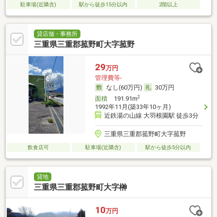
駐車場(近隣含)
駅から徒歩15分以内
2階以上
貸店舗・事務所
三重県三重郡菰野町大字菰野
29
万円
管理費等-
なし(60万円)
30万円
2
面積
191.91m
1992年11月(築33年10ヶ月)
近鉄湯の山線 大羽根園駅 徒歩3分
三重県三重郡菰野町大字菰野
飲食店可
駐車場(近隣含)
駅から徒歩5分以内
貸地
三重県三重郡菰野町大字榊
10
万円