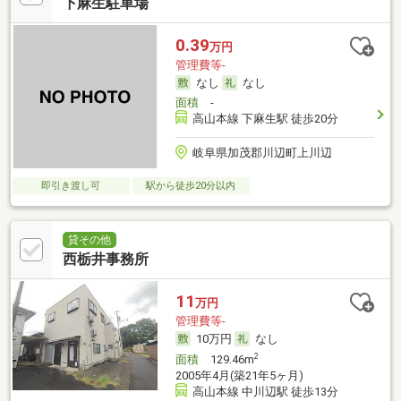
下麻生駐車場
0.39
万円
管理費等-
なし
なし
面積
-
高山本線 下麻生駅 徒歩20分
岐阜県加茂郡川辺町上川辺
即引き渡し可
駅から徒歩20分以内
貸その他
西栃井事務所
11
万円
管理費等-
10万円
なし
2
面積
129.46m
2005年4月(築21年5ヶ月)
高山本線 中川辺駅 徒歩13分