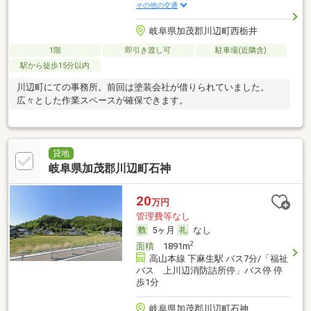
その他の交通
岐阜県加茂郡川辺町西栃井
1階
即引き渡し可
駐車場(近隣含)
駅から徒歩15分以内
川辺町にての事務所。前回は塗装会社が借りられていました。
広々とした作業スペースが確保できます。
貸地
岐阜県加茂郡川辺町石神
20
万円
管理費等なし
5ヶ月
なし
2
面積
1891m
高山本線 下麻生駅 バス7分/「福祉
バス 上川辺消防詰所停」バス停 停
歩1分
岐阜県加茂郡川辺町石神