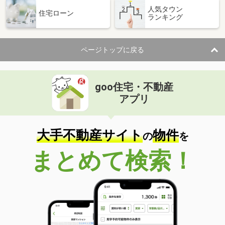
人気タウン
住宅ローン
ランキング
ページトップに戻る
goo住宅・不動産
アプリ
大手不動産サイト
物件
の
を
まとめて検索！