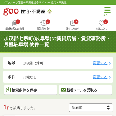
NTTグループ運営の不動産総合サイト goo住宅・不動産
1
0
0
0
最近検索した条件
最近見た物件
保存した条件
お気に入り
加茂郡七宗町(岐阜県)の賃貸店舗・賃貸事務所・
月極駐車場 物件一覧
地域
変更する
加茂郡七宗町
条件
変更する
指定なし
検索条件を保存
新着メールを受取る
1
件
が該当しました。