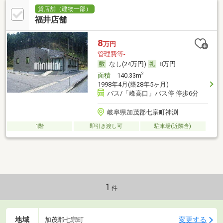
貸店舗（建物一部）
福井店舗
8
万円
管理費等-
なし(24万円)
8万円
2
面積
140.33m
1998年4月(築28年5ヶ月)
バス/「峰高口」バス停 停歩6分
岐阜県加茂郡七宗町神渕
1階
即引き渡し可
駐車場(近隣含)
1
件
地域
変更する
加茂郡七宗町