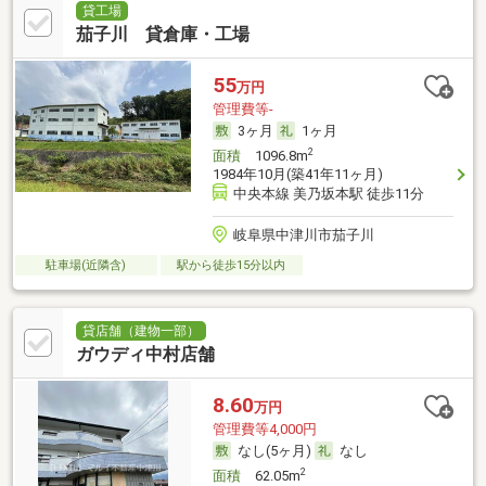
貸工場
茄子川 貸倉庫・工場
55
万円
管理費等-
3ヶ月
1ヶ月
2
面積
1096.8m
1984年10月(築41年11ヶ月)
中央本線 美乃坂本駅 徒歩11分
岐阜県中津川市茄子川
駐車場(近隣含)
駅から徒歩15分以内
貸店舗（建物一部）
ガウディ中村店舗
8.60
万円
管理費等4,000円
なし(5ヶ月)
なし
2
面積
62.05m