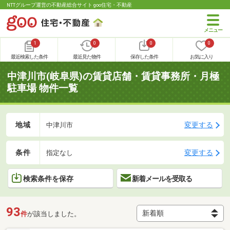
NTTグループ運営の不動産総合サイト goo住宅・不動産
1
0
0
0
最近検索した条件
最近見た物件
保存した条件
お気に入り
中津川市(岐阜県)の賃貸店舗・賃貸事務所・月極
駐車場 物件一覧
地域
変更する
中津川市
条件
変更する
指定なし
検索条件を保存
新着メールを受取る
93
件
が該当しました。