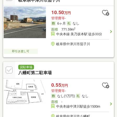
岐阜県中津川市茄子川
10.50
万円
管理費等-
6ヶ月
なし
2
面積
771.59m
中央本線 美乃坂本駅 徒歩33分
岐阜県中津川市茄子川
即引き渡し可
貸駐車場
八幡町第二駐車場
0.55
万円
管理費等-
なし(1万円)
なし
面積
-
中央本線中津川駅徒歩1500m
岐阜県中津川市八幡町