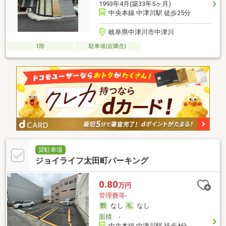
1993年4月(築33年5ヶ月)
中央本線 中津川駅 徒歩25分
岐阜県中津川市中津川
1階
駐車場(近隣含)
貸駐車場
ジョイライフ太田町パーキング
0.80
万円
管理費等-
なし
なし
面積
-
中央本線 中津川駅 徒歩4分