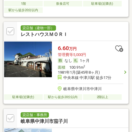
1階
飲食店可
駐車場(近隣含)
駅から徒歩20分以内
貸店舗（建物一部）
レストハウスＭＯＲＩ
6.60
万円
管理費等5,000円
なし
1ヶ月
2
面積
100.91m
1981年1月(築45年8ヶ月)
中央本線 中津川駅 徒歩17分
岐阜県中津川市中津川
駐車場(近隣含)
駅から徒歩20分以内
2階以上
貸店舗・事務所
岐阜県中津川市茄子川