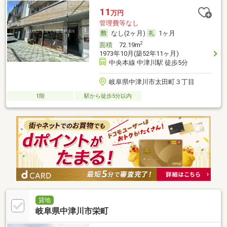
11
万円
管理費等なし
なし(2ヶ月)
1ヶ月
2
面積
72.19m
1973年10月(築52年11ヶ月)
中央本線 中津川駅 徒歩5分
岐阜県中津川市太田町３丁目
1階
駅から徒歩5分以内
貸地
岐阜県中津川市栄町