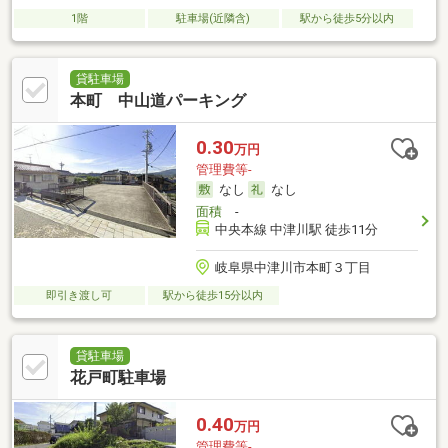
1階
駐車場(近隣含)
駅から徒歩5分以内
貸駐車場
本町 中山道パーキング
0.30
万円
管理費等-
なし
なし
面積
-
中央本線 中津川駅 徒歩11分
岐阜県中津川市本町３丁目
即引き渡し可
駅から徒歩15分以内
貸駐車場
花戸町駐車場
0.40
万円
管理費等-