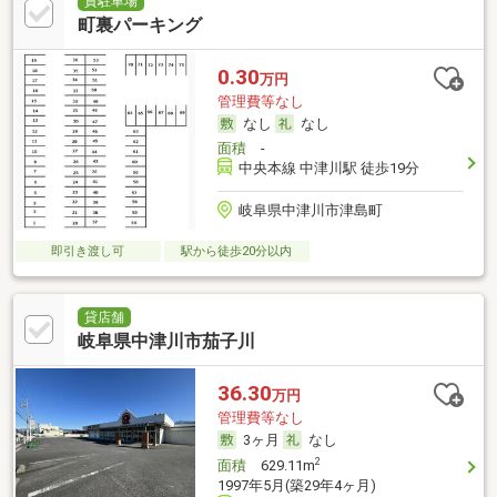
貸駐車場
町裏パーキング
0.30
万円
管理費等なし
なし
なし
面積
-
中央本線 中津川駅 徒歩19分
岐阜県中津川市津島町
即引き渡し可
駅から徒歩20分以内
貸店舗
岐阜県中津川市茄子川
36.30
万円
管理費等なし
3ヶ月
なし
2
面積
629.11m
1997年5月(築29年4ヶ月)