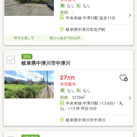
なし
なし
面積
-
中央本線 中津川駅 徒歩11分
岐阜県中津川市花戸町
即引き渡し可
駅から徒歩15分以内
貸地
岐阜県中津川市中津川
27
万円
管理費等-
なし
なし
2
面積
1272m
中央本線 中津川駅 バス6分/「丸
山」バス停 停歩12分
岐阜県中津川市中津川