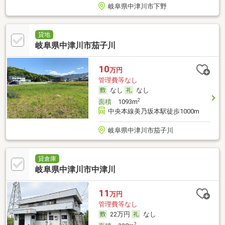
岐阜県中津川市下野
貸地
岐阜県中津川市茄子川
10
万円
管理費等なし
なし
なし
2
面積
1093m
中央本線美乃坂本駅徒歩1000m
岐阜県中津川市茄子川
貸倉庫
岐阜県中津川市中津川
11
万円
管理費等なし
22万円
なし
2