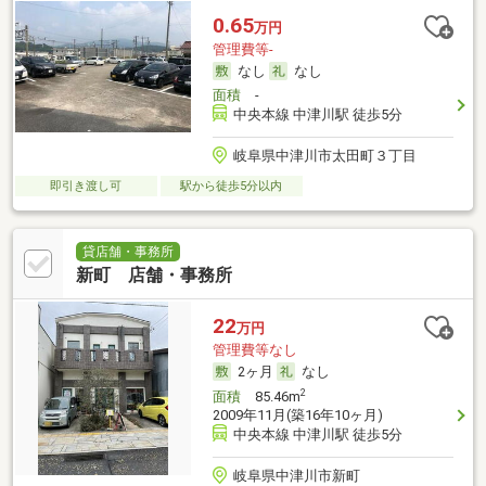
0.65
万円
管理費等-
なし
なし
面積
-
中央本線 中津川駅 徒歩5分
岐阜県中津川市太田町３丁目
即引き渡し可
駅から徒歩5分以内
貸店舗・事務所
新町 店舗・事務所
22
万円
管理費等なし
2ヶ月
なし
2
面積
85.46m
2009年11月(築16年10ヶ月)
中央本線 中津川駅 徒歩5分
岐阜県中津川市新町