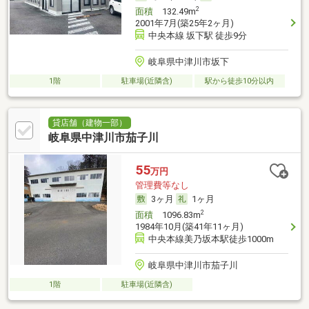
2
面積
132.49m
2001年7月(築25年2ヶ月)
中央本線 坂下駅 徒歩9分
岐阜県中津川市坂下
1階
駐車場(近隣含)
駅から徒歩10分以内
貸店舗（建物一部）
岐阜県中津川市茄子川
55
万円
管理費等なし
3ヶ月
1ヶ月
2
面積
1096.83m
1984年10月(築41年11ヶ月)
中央本線美乃坂本駅徒歩1000m
岐阜県中津川市茄子川
1階
駐車場(近隣含)