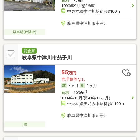
面積
328m
1990年9月(築36年)
中央本線中津川駅徒歩3100m
岐阜県中津川市中津川
駐車場(近隣含)
貸倉庫
岐阜県中津川市茄子川
55
万円
管理費等なし
3ヶ月
1ヶ月
2
面積
1096m
1984年10月(築41年11ヶ月)
中央本線美乃坂本駅徒歩1100m
岐阜県中津川市茄子川
1階