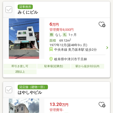
貸事務所
みくにビル
6
万円
管理費等8,000円
なし
1ヶ月
2
面積
69.12m
1977年12月(築48年9ヶ月)
中央本線 美乃坂本駅 徒歩2分
岐阜県中津川市千旦林
即引き渡し可
駐車場(近隣含)
駅から徒歩5分以内
2階以上
貸店舗（建物一部）
はやしやビル
13.20
万円
管理費等-