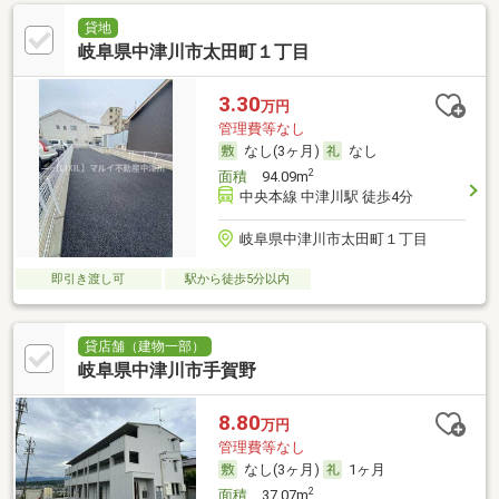
貸地
岐阜県中津川市太田町１丁目
3.30
万円
管理費等なし
なし(3ヶ月)
なし
2
面積
94.09m
中央本線 中津川駅 徒歩4分
岐阜県中津川市太田町１丁目
即引き渡し可
駅から徒歩5分以内
貸店舗（建物一部）
岐阜県中津川市手賀野
8.80
万円
管理費等なし
なし(3ヶ月)
1ヶ月
2
面積
37.07m