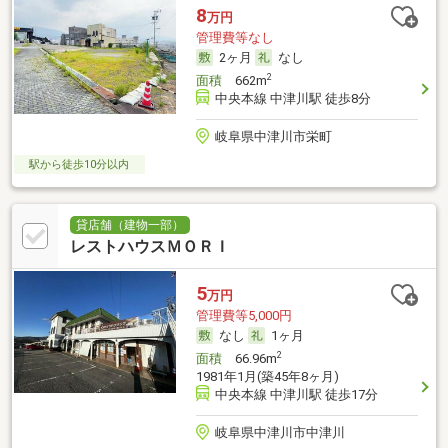
8
万円
管理費等なし
2ヶ月
なし
2
面積
662m
中央本線 中津川駅 徒歩8分
岐阜県中津川市栄町
駅から徒歩10分以内
貸店舗（建物一部）
レストハウスＭＯＲＩ
5
万円
管理費等5,000円
なし
1ヶ月
2
面積
66.96m
1981年1月(築45年8ヶ月)
中央本線 中津川駅 徒歩17分
岐阜県中津川市中津川