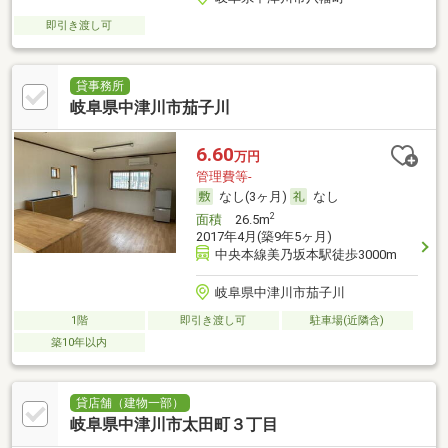
即引き渡し可
貸事務所
岐阜県中津川市茄子川
6.60
万円
管理費等-
なし(3ヶ月)
なし
2
面積
26.5m
2017年4月(築9年5ヶ月)
中央本線美乃坂本駅徒歩3000m
岐阜県中津川市茄子川
1階
即引き渡し可
駐車場(近隣含)
築10年以内
貸店舗（建物一部）
岐阜県中津川市太田町３丁目