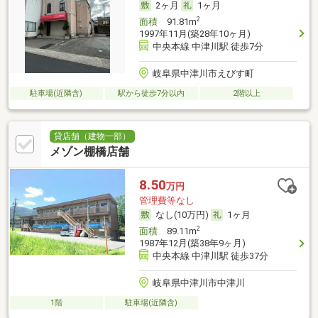
2ヶ月
1ヶ月
2
面積
91.81m
1997年11月(築28年10ヶ月)
中央本線 中津川駅 徒歩7分
岐阜県中津川市えびす町
駐車場(近隣含)
駅から徒歩7分以内
2階以上
貸店舗（建物一部）
メゾン棚橋店舗
8.50
万円
管理費等なし
なし(10万円)
1ヶ月
2
面積
89.11m
1987年12月(築38年9ヶ月)
中央本線 中津川駅 徒歩37分
岐阜県中津川市中津川
1階
駐車場(近隣含)