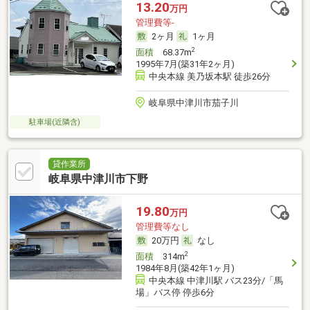
13.20
万円
管理費等-
2ヶ月
1ヶ月
2
面積
68.37m
1995年7月(築31年2ヶ月)
中央本線 美乃坂本駅 徒歩26分
岐阜県中津川市茄子川
駐車場(近隣含)
貸作業所
岐阜県中津川市下野
19.80
万円
管理費等なし
20万円
なし
2
面積
314m
1984年8月(築42年1ヶ月)
中央本線 中津川駅 バス23分/「馬
場」バス停 停歩6分