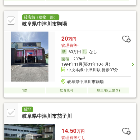
貸店舗（建物一部）
岐阜県中津川市駒場
20
万円
管理費等-
60万円
なし
2
面積
237m
1994年11月(築31年10ヶ月)
中央本線 中津川駅 徒歩37分
岐阜県中津川市駒場
1階
飲食店可
駐車場(近隣含)
貸地
岐阜県中津川市茄子川
14.50
万円
管理費等なし