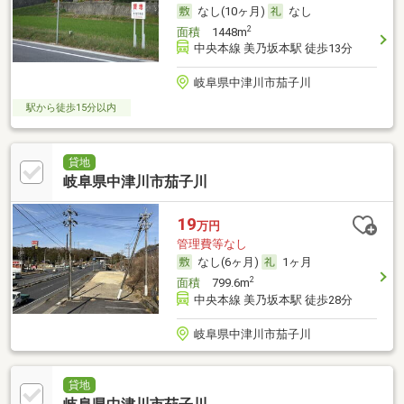
なし(10ヶ月)
なし
2
面積
1448m
中央本線 美乃坂本駅 徒歩13分
岐阜県中津川市茄子川
駅から徒歩15分以内
貸地
岐阜県中津川市茄子川
19
万円
管理費等なし
なし(6ヶ月)
1ヶ月
2
面積
799.6m
中央本線 美乃坂本駅 徒歩28分
岐阜県中津川市茄子川
貸地