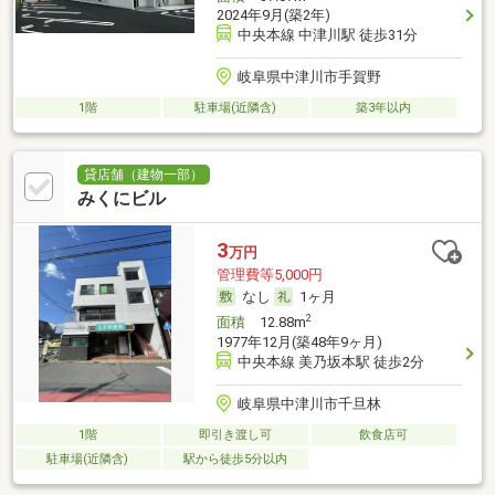
2024年9月(築2年)
中央本線 中津川駅 徒歩31分
岐阜県中津川市手賀野
1階
駐車場(近隣含)
築3年以内
貸店舗（建物一部）
みくにビル
3
万円
管理費等5,000円
なし
1ヶ月
2
面積
12.88m
1977年12月(築48年9ヶ月)
中央本線 美乃坂本駅 徒歩2分
岐阜県中津川市千旦林
1階
即引き渡し可
飲食店可
駐車場(近隣含)
駅から徒歩5分以内