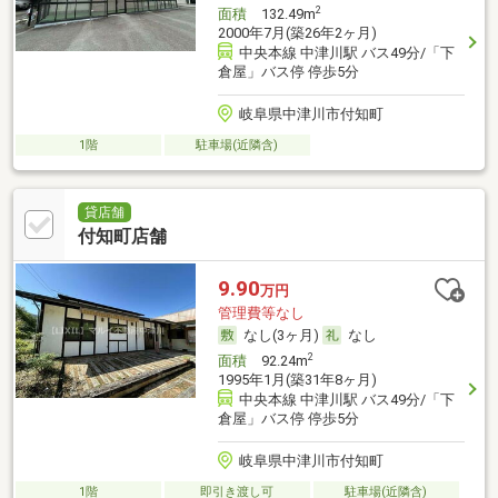
2
面積
132.49m
2000年7月(築26年2ヶ月)
中央本線 中津川駅 バス49分/「下
倉屋」バス停 停歩5分
岐阜県中津川市付知町
1階
駐車場(近隣含)
貸店舗
付知町店舗
9.90
万円
管理費等なし
なし(3ヶ月)
なし
2
面積
92.24m
1995年1月(築31年8ヶ月)
中央本線 中津川駅 バス49分/「下
倉屋」バス停 停歩5分
岐阜県中津川市付知町
1階
即引き渡し可
駐車場(近隣含)