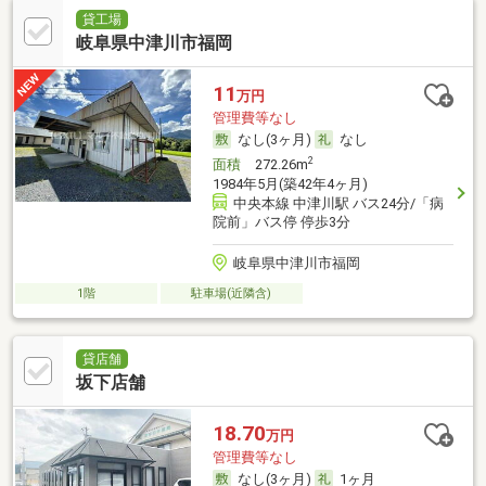
貸工場
岐阜県中津川市福岡
11
万円
管理費等なし
なし(3ヶ月)
なし
2
面積
272.26m
1984年5月(築42年4ヶ月)
中央本線 中津川駅 バス24分/「病
院前」バス停 停歩3分
岐阜県中津川市福岡
1階
駐車場(近隣含)
貸店舗
坂下店舗
18.70
万円
管理費等なし
なし(3ヶ月)
1ヶ月