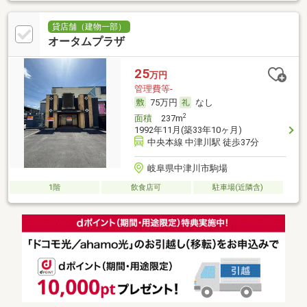
貸店舗（建物一部）
オータムプラザ
25
万円
管理費等-
75万円
なし
2
面積
237m
1992年11月(築33年10ヶ月)
中央本線 中津川駅 徒歩37分
岐阜県中津川市駒場
1階
飲食店可
駐車場(近隣含)