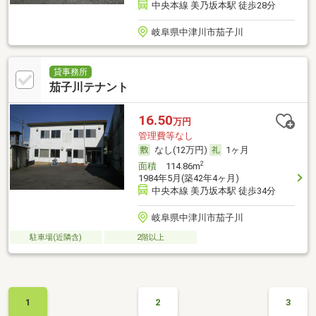
中央本線 美乃坂本駅 徒歩28分
岐阜県中津川市茄子川
貸事務所
茄子川テナント
16.50
万円
管理費等なし
なし(12万円)
1ヶ月
2
面積
114.86m
1984年5月(築42年4ヶ月)
中央本線 美乃坂本駅 徒歩34分
岐阜県中津川市茄子川
駐車場(近隣含)
2階以上
1
2
3