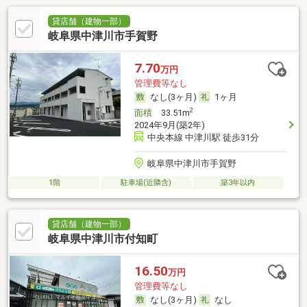
貸店舗（建物一部）
岐阜県中津川市手賀野
7.70
万円
管理費等なし
なし(3ヶ月)
1ヶ月
2
面積
33.51m
2024年9月(築2年)
中央本線 中津川駅 徒歩31分
岐阜県中津川市手賀野
1階
駐車場(近隣含)
築3年以内
貸店舗（建物一部）
岐阜県中津川市付知町
16.50
万円
管理費等なし
なし(3ヶ月)
なし