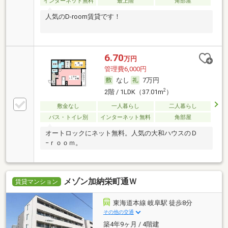
インターネット無料
最上階
角部屋
人気のD-room賃貸です！
6.70
万円
管理費6,000円
なし
7万円
2
2階 / 1LDK（37.01m
）
敷金なし
一人暮らし
二人暮らし
バス・トイレ別
インターネット無料
角部屋
オートロックにネット無料。人気の大和ハウスのＤ
−ｒｏｏｍ。
メゾン加納栄町通Ｗ
賃貸マンション
東海道本線 岐阜駅 徒歩8分
その他の交通
築4年9ヶ月 / 4階建