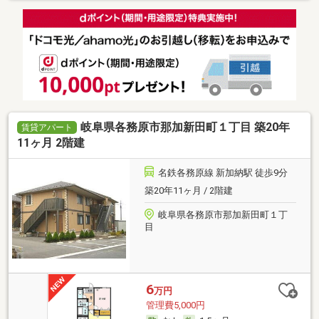
岐阜県各務原市那加新田町１丁目 築20年
賃貸アパート
11ヶ月 2階建
名鉄各務原線 新加納駅 徒歩9分
築20年11ヶ月 / 2階建
岐阜県各務原市那加新田町１丁
目
6
万円
管理費5,000円