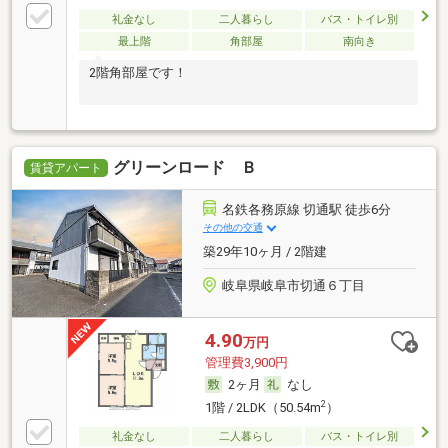
礼金なし
二人暮らし
バス・トイレ別
最上階
角部屋
南向き
2階角部屋です！
グリーンロード Ｂ
賃貸アパート
名鉄各務原線 切通駅 徒歩6分
その他の交通
築29年10ヶ月 / 2階建
岐阜県岐阜市切通６丁目
4.90
万円
管理費3,900円
2ヶ月
なし
2
1階 / 2LDK（50.54m
）
礼金なし
二人暮らし
バス・トイレ別