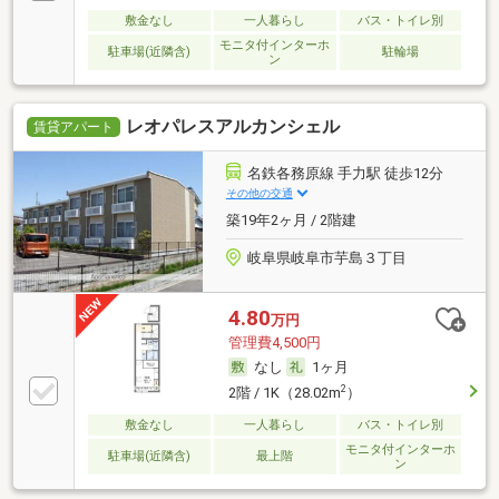
敷金なし
一人暮らし
バス・トイレ別
モニタ付インターホ
駐車場(近隣含)
駐輪場
ン
レオパレスアルカンシェル
賃貸アパート
名鉄各務原線 手力駅 徒歩12分
その他の交通
築19年2ヶ月 / 2階建
岐阜県岐阜市芋島３丁目
4.80
万円
管理費4,500円
なし
1ヶ月
2
2階 / 1K（28.02m
）
敷金なし
一人暮らし
バス・トイレ別
モニタ付インターホ
駐車場(近隣含)
最上階
ン