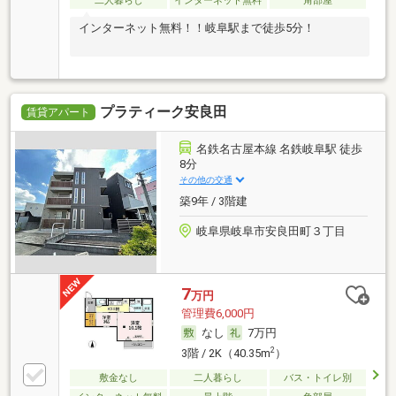
二人暮らし
インターネット無料
角部屋
インターネット無料！！岐阜駅まで徒歩5分！
プラティーク安良田
賃貸アパート
名鉄名古屋本線 名鉄岐阜駅 徒歩
8分
その他の交通
築9年 / 3階建
岐阜県岐阜市安良田町３丁目
7
万円
管理費6,000円
なし
7万円
2
3階 / 2K（40.35m
）
敷金なし
二人暮らし
バス・トイレ別