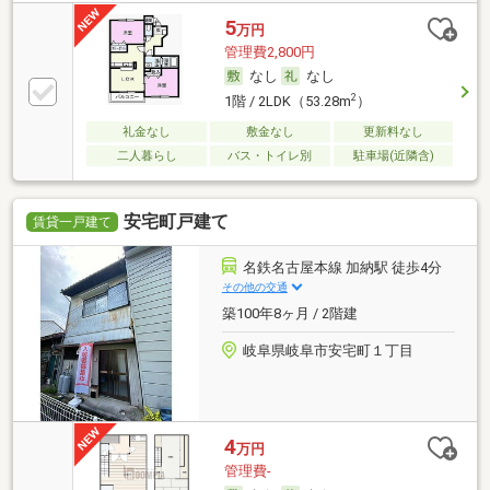
5
万円
管理費2,800円
なし
なし
2
1階 / 2LDK（53.28m
）
礼金なし
敷金なし
更新料なし
二人暮らし
バス・トイレ別
駐車場(近隣含)
安宅町戸建て
賃貸一戸建て
名鉄名古屋本線 加納駅 徒歩4分
その他の交通
築100年8ヶ月 / 2階建
岐阜県岐阜市安宅町１丁目
4
万円
管理費-