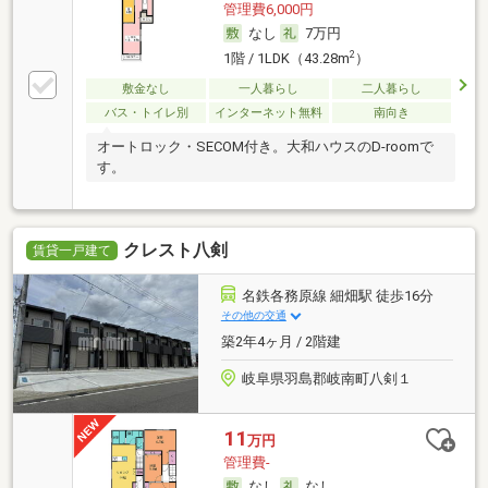
管理費6,000円
なし
7万円
2
1階 / 1LDK（43.28m
）
敷金なし
一人暮らし
二人暮らし
バス・トイレ別
インターネット無料
南向き
オートロック・SECOM付き。大和ハウスのD-roomで
す。
クレスト八剣
賃貸一戸建て
名鉄各務原線 細畑駅 徒歩16分
その他の交通
築2年4ヶ月 / 2階建
岐阜県羽島郡岐南町八剣１
11
万円
管理費-
なし
なし