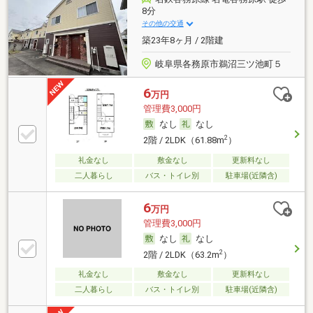
8分
その他の交通
築23年8ヶ月 / 2階建
岐阜県各務原市鵜沼三ツ池町５
6
万円
管理費3,000円
なし
なし
2
2階 / 2LDK（61.88m
）
礼金なし
敷金なし
更新料なし
二人暮らし
バス・トイレ別
駐車場(近隣含)
6
万円
管理費3,000円
なし
なし
2
2階 / 2LDK（63.2m
）
礼金なし
敷金なし
更新料なし
二人暮らし
バス・トイレ別
駐車場(近隣含)