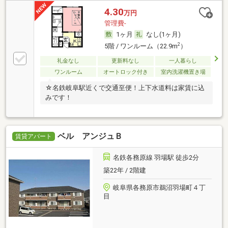
4.30
万円
管理費-
1ヶ月
なし(1ヶ月)
2
5階 / ワンルーム（22.9m
）
礼金なし
更新料なし
一人暮らし
ワンルーム
オートロック付き
室内洗濯機置き場
☆名鉄岐阜駅近くで交通至便！上下水道料は家賃に込
みです！
ベル アンジュＢ
賃貸アパート
名鉄各務原線 羽場駅 徒歩2分
築22年 / 2階建
岐阜県各務原市鵜沼羽場町４丁
目