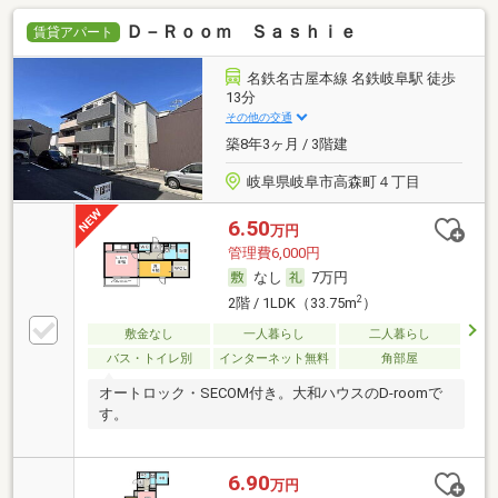
Ｄ－Ｒｏｏｍ Ｓａｓｈｉｅ
賃貸アパート
名鉄名古屋本線 名鉄岐阜駅 徒歩
13分
その他の交通
築8年3ヶ月 / 3階建
岐阜県岐阜市高森町４丁目
6.50
万円
管理費6,000円
なし
7万円
2
2階 / 1LDK（33.75m
）
敷金なし
一人暮らし
二人暮らし
バス・トイレ別
インターネット無料
角部屋
オートロック・SECOM付き。大和ハウスのD-roomで
す。
6.90
万円