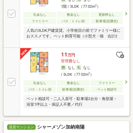
2
1階 / 3LDK（77.02m
）
礼金なし
敷金なし
更新料なし
ファミリー
バス・トイレ別
駐車場(近隣含)
人気の3LDK戸建賃貸。小学校目の前でファミリー様に
おススメです。ペット飼育可能（小型犬・猫 合計2
11
万円
管理費なし
なし
なし
2
/ 3LDK（77.02m
）
礼金なし
敷金なし
ファミリー
バス・トイレ別
駐車場(近隣含)
ペット相談可
ペット相談可・二人入居可・駐車場2台分・角部屋・
浴室1坪以上・保証人不要／代行
シャーメゾン加納南陽
賃貸マンション