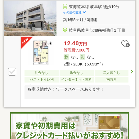
東海道本線 岐阜駅 徒歩19分
その他の交通
築1年8ヶ月 / 3階建
岐阜県岐阜市加納南陽町１丁目
12.40
万円
管理費7,000円
なし
なし
2
2階 / 2LDK（63.55m
）
礼金なし
敷金なし
二人暮らし
バス・トイレ別
インターネット無料
南向き
各室収納付き！ワークスペースあります！