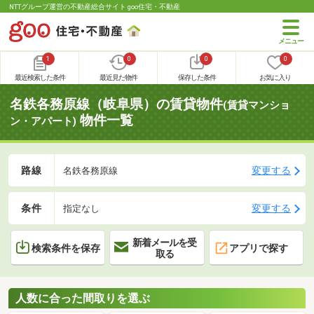
NTTグループ運営の不動産総合サイト goo住宅・不動産
1
0
0
0
最近検索した条件
最近見た物件
保存した条件
お気に入り
名鉄各務原線（岐阜県）の賃貸物件
(賃貸マンショ
物件一覧
ン・アパート)
路線
変更する
名鉄各務原線
条件
変更する
指定なし
新着メールを受
検索条件を保存
アプリで探す
取る
人数に合った間取りを選ぶ