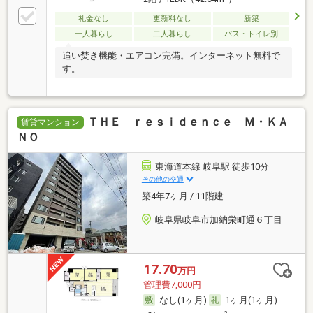
礼金なし
更新料なし
新築
一人暮らし
二人暮らし
バス・トイレ別
追い焚き機能・エアコン完備。インターネット無料で
す。
ＴＨＥ ｒｅｓｉｄｅｎｃｅ Ｍ・ＫＡ
賃貸マンション
ＮＯ
東海道本線 岐阜駅 徒歩10分
その他の交通
築4年7ヶ月 / 11階建
岐阜県岐阜市加納栄町通６丁目
17.70
万円
管理費7,000円
なし(1ヶ月)
1ヶ月(1ヶ月)