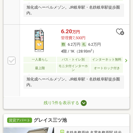
旭化成ヘーベルメゾン。JR岐阜駅・名鉄岐阜駅徒歩圏
内。
6.20
万円
管理費7,500円
6.2万円
6.2万円
2
4階 / 1K（28.93m
）
一人暮らし
バス・トイレ別
インターネット無料
モニタ付インターホ
最上階
オートロック付き
ン
旭化成ヘーベルメゾン。JR岐阜駅・名鉄岐阜駅徒歩圏
内。
残り1件を表示する
グレイス三ツ池
賃貸アパート
名鉄各務原線 名電各務原駅 徒歩