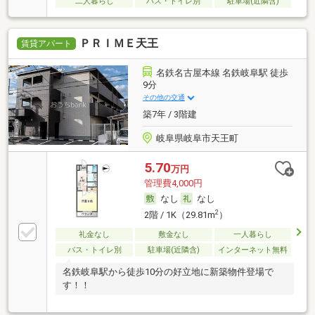
二人暮らし
バス・トイレ別
駐車場(近隣含)
ＰＲＩＭＥ天王
賃貸アパート
名鉄名古屋本線 名鉄岐阜駅 徒歩
9分
その他の交通
築7年 / 3階建
岐阜県岐阜市天王町
5.70
万円
管理費4,000円
なし
なし
2
2階 / 1K（29.81m
）
礼金なし
敷金なし
一人暮らし
バス・トイレ別
駐車場(近隣含)
インターネット無料
名鉄岐阜駅から徒歩10分の好立地に新築物件登場で
す！！