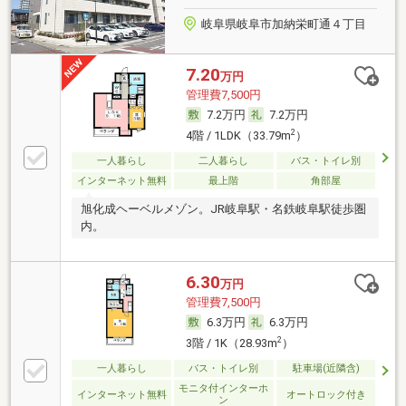
岐阜県岐阜市加納栄町通４丁目
7.20
万円
管理費7,500円
7.2万円
7.2万円
2
4階 / 1LDK（33.79m
）
一人暮らし
二人暮らし
バス・トイレ別
インターネット無料
最上階
角部屋
旭化成ヘーベルメゾン。JR岐阜駅・名鉄岐阜駅徒歩圏
内。
6.30
万円
管理費7,500円
6.3万円
6.3万円
2
3階 / 1K（28.93m
）
一人暮らし
バス・トイレ別
駐車場(近隣含)
モニタ付インターホ
インターネット無料
オートロック付き
ン