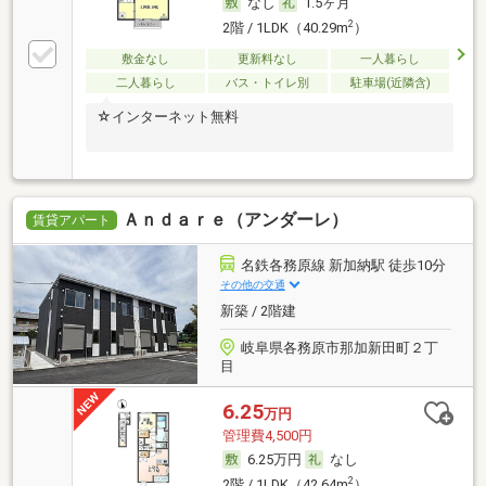
なし
1.5ヶ月
2
2階 / 1LDK（40.29m
）
敷金なし
更新料なし
一人暮らし
二人暮らし
バス・トイレ別
駐車場(近隣含)
☆インターネット無料
Ａｎｄａｒｅ（アンダーレ）
賃貸アパート
名鉄各務原線 新加納駅 徒歩10分
その他の交通
新築 / 2階建
岐阜県各務原市那加新田町２丁
目
6.25
万円
管理費4,500円
6.25万円
なし
2
2階 / 1LDK（42.64m
）