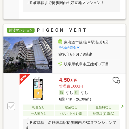
ＪＲ岐阜駅まで徒歩圏内の好立地マンション！
ＰＩＧＥＯＮ ＶＥＲＴ
賃貸マンション
東海道本線 岐阜駅 徒歩8分
その他の交通
築36年6ヶ月 / 8階建
岐阜県岐阜市玉姓町３丁目
4.50
万円
管理費5,000円
なし
なし
2
8階 / 1K（26.39m
）
礼金なし
敷金なし
更新料なし
一人暮らし
バス・トイレ別
駐車場(近隣含)
ＪＲ岐阜駅、名鉄岐阜駅徒歩圏内のRC造マンションで
す。