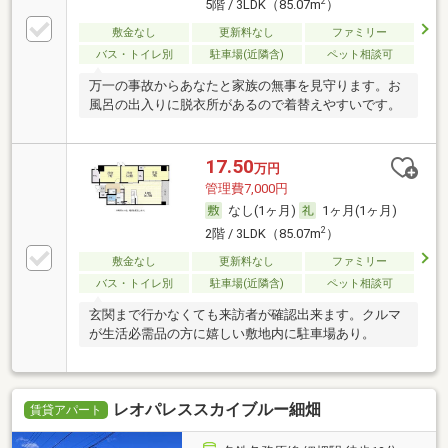
2
5階 / 3LDK（85.07m
）
敷金なし
更新料なし
ファミリー
バス・トイレ別
駐車場(近隣含)
ペット相談可
万一の事故からあなたと家族の無事を見守ります。お
風呂の出入りに脱衣所があるので着替えやすいです。
17.50
万円
管理費7,000円
なし(1ヶ月)
1ヶ月(1ヶ月)
2
2階 / 3LDK（85.07m
）
敷金なし
更新料なし
ファミリー
バス・トイレ別
駐車場(近隣含)
ペット相談可
玄関まで行かなくても来訪者が確認出来ます。クルマ
が生活必需品の方に嬉しい敷地内に駐車場あり。
レオパレススカイブルー細畑
賃貸アパート