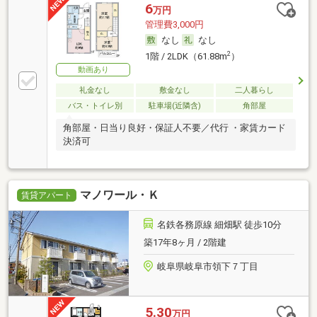
6
万円
管理費3,000円
なし
なし
2
1階 / 2LDK（61.88m
）
動画あり
礼金なし
敷金なし
二人暮らし
バス・トイレ別
駐車場(近隣含)
角部屋
角部屋・日当り良好・保証人不要／代行 ・家賃カード
決済可
マノワール・Ｋ
賃貸アパート
名鉄各務原線 細畑駅 徒歩10分
築17年8ヶ月 / 2階建
岐阜県岐阜市領下７丁目
5.30
万円