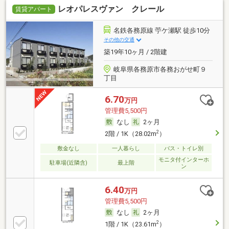
レオパレスヴァン クレール
賃貸アパート
名鉄各務原線 苧ケ瀬駅 徒歩10分
その他の交通
築19年10ヶ月 / 2階建
岐阜県各務原市各務おがせ町９
丁目
6.70
万円
管理費5,500円
なし
2ヶ月
2
2階 / 1K（28.02m
）
敷金なし
一人暮らし
バス・トイレ別
モニタ付インターホ
駐車場(近隣含)
最上階
ン
6.40
万円
管理費5,500円
なし
2ヶ月
2
1階 / 1K（23.61m
）