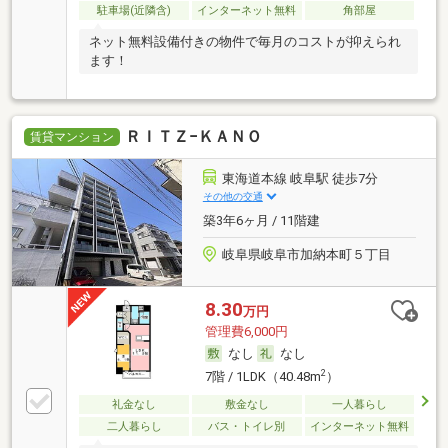
駐車場(近隣含)
インターネット無料
角部屋
ネット無料設備付きの物件で毎月のコストが抑えられ
ます！
ＲＩＴＺ−ＫＡＮＯ
賃貸マンション
東海道本線 岐阜駅 徒歩7分
その他の交通
築3年6ヶ月 / 11階建
岐阜県岐阜市加納本町５丁目
8.30
万円
管理費6,000円
なし
なし
2
7階 / 1LDK（40.48m
）
礼金なし
敷金なし
一人暮らし
二人暮らし
バス・トイレ別
インターネット無料