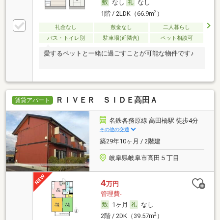
なし
なし
2
1階 / 2LDK（66.9m
）
礼金なし
敷金なし
二人暮らし
バス・トイレ別
駐車場(近隣含)
ペット相談可
愛するペットと一緒に過ごすことが可能な物件です♪
ＲＩＶＥＲ ＳＩＤＥ高田Ａ
賃貸アパート
名鉄各務原線 高田橋駅 徒歩4分
その他の交通
築29年10ヶ月 / 2階建
岐阜県岐阜市高田５丁目
4
万円
管理費-
1ヶ月
なし
2
2階 / 2DK（39.57m
）