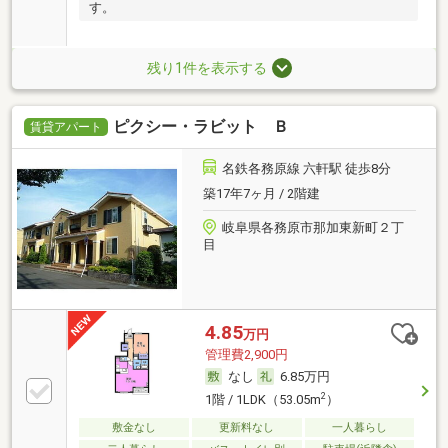
す。
残り1件を表示する
ピクシー・ラビット Ｂ
賃貸アパート
名鉄各務原線 六軒駅 徒歩8分
築17年7ヶ月 / 2階建
岐阜県各務原市那加東新町２丁
目
4.85
万円
管理費2,900円
なし
6.85万円
2
1階 / 1LDK（53.05m
）
敷金なし
更新料なし
一人暮らし