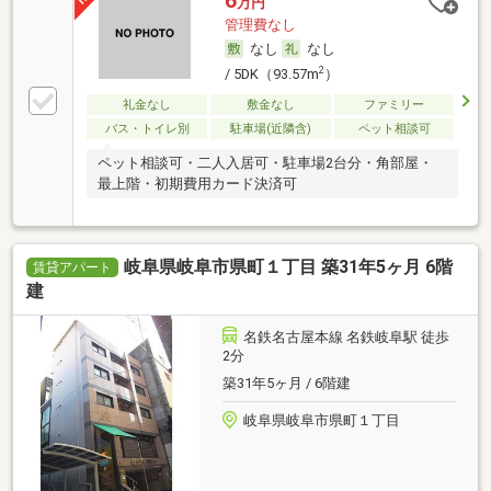
6
万円
管理費なし
なし
なし
2
/ 5DK（93.57m
）
礼金なし
敷金なし
ファミリー
バス・トイレ別
駐車場(近隣含)
ペット相談可
ペット相談可・二人入居可・駐車場2台分・角部屋・
最上階・初期費用カード決済可
岐阜県岐阜市県町１丁目 築31年5ヶ月 6階
賃貸アパート
建
名鉄名古屋本線 名鉄岐阜駅 徒歩
2分
築31年5ヶ月 / 6階建
岐阜県岐阜市県町１丁目