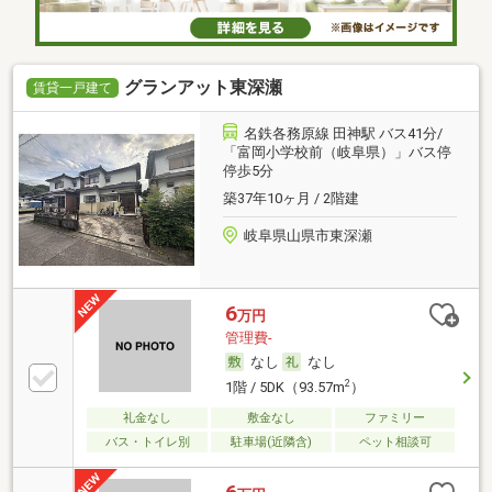
グランアット東深瀬
賃貸一戸建て
名鉄各務原線 田神駅 バス41分/
「富岡小学校前（岐阜県）」バス停
停歩5分
築37年10ヶ月 / 2階建
岐阜県山県市東深瀬
6
万円
管理費-
なし
なし
2
1階 / 5DK（93.57m
）
礼金なし
敷金なし
ファミリー
バス・トイレ別
駐車場(近隣含)
ペット相談可