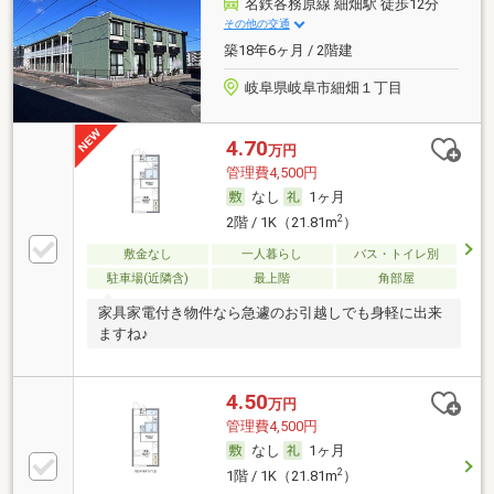
名鉄各務原線 細畑駅 徒歩12分
その他の交通
築18年6ヶ月 / 2階建
岐阜県岐阜市細畑１丁目
4.70
万円
管理費4,500円
なし
1ヶ月
2
2階 / 1K（21.81m
）
敷金なし
一人暮らし
バス・トイレ別
駐車場(近隣含)
最上階
角部屋
家具家電付き物件なら急遽のお引越しでも身軽に出来
ますね♪
4.50
万円
管理費4,500円
なし
1ヶ月
2
1階 / 1K（21.81m
）