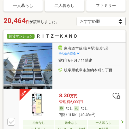
一人暮らし
二人暮らし
ファミリー
20,464
件
が該当しました。
ＲＩＴＺーＫＡＮＯ
賃貸マンション
東海道本線 岐阜駅 徒歩5分
その他の交通
築3年6ヶ月 / 11階建
岐阜県岐阜市加納本町５丁目
8.30
万円
管理費6,000円
なし
なし
2
7階 / 1LDK（40.48m
）
礼金なし
敷金なし
一人暮らし