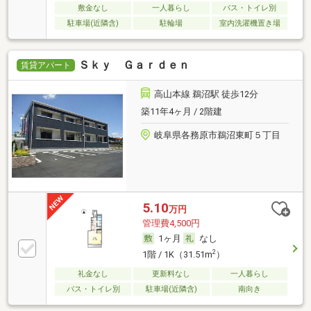
敷金なし
一人暮らし
バス・トイレ別
駐車場(近隣含)
駐輪場
室内洗濯機置き場
Ｓｋｙ Ｇａｒｄｅｎ
賃貸アパート
高山本線 鵜沼駅 徒歩12分
築11年4ヶ月 / 2階建
岐阜県各務原市鵜沼東町５丁目
5.10
万円
管理費4,500円
1ヶ月
なし
2
1階 / 1K（31.51m
）
礼金なし
更新料なし
一人暮らし
バス・トイレ別
駐車場(近隣含)
南向き