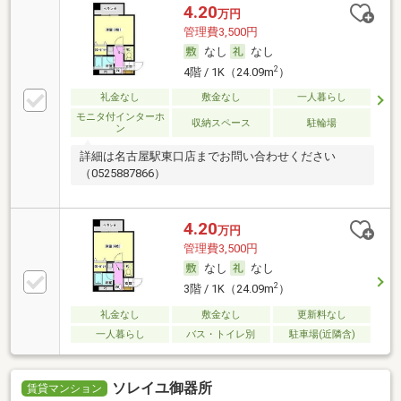
4.20
万円
管理費3,500円
なし
なし
2
4階 / 1K（24.09m
）
礼金なし
敷金なし
一人暮らし
モニタ付インターホ
収納スペース
駐輪場
ン
詳細は名古屋駅東口店までお問い合わせください
（0525887866）
4.20
万円
管理費3,500円
なし
なし
2
3階 / 1K（24.09m
）
礼金なし
敷金なし
更新料なし
一人暮らし
バス・トイレ別
駐車場(近隣含)
ソレイユ御器所
賃貸マンション