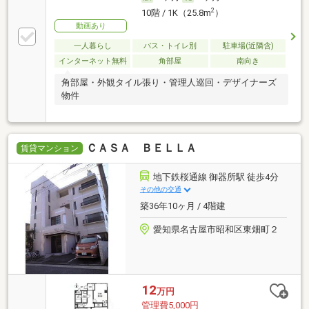
止や不法投棄などによる入居者同士のトラブルを減ら
2
10階 / 1K（25.8m
）
せます。転居先に住み心地も良いこちらの賃貸物件。
動画あり
充実した新生活を過ごしましょう。快適な通信速度で
パソコンが使用できる光回線の物件です。毎日のごみ
一人暮らし
バス・トイレ別
駐車場(近隣含)
捨てが楽になる敷地内ごみ置き場。システムキッチン
インターネット無料
角部屋
南向き
はシンクやコンロ、作業台などが一体化しているの
で、掃除が簡単な構造になっています。空いている駐
角部屋・外観タイル張り・管理人巡回・デザイナーズ
車場があるので、近くに車を駐車できます。実際に部
物件
屋を確認して納得の新居選びを。空き部屋であれば入
居までスムーズです。
ＣＡＳＡ ＢＥＬＬＡ
賃貸マンション
地下鉄桜通線 御器所駅 徒歩4分
その他の交通
築36年10ヶ月 / 4階建
愛知県名古屋市昭和区東畑町２
12
万円
管理費5,000円