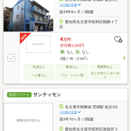
その他の交通
築39年8ヶ月 / 3階建
愛知県名古屋市昭和区鶴舞４丁
目
4
万円
管理費3,000円
なし
なし
2
2階 / 1K（21m
）
礼金なし
敷金なし
更新料なし
モニタ付インターホ
一人暮らし
バス・トイレ別
ン
サンティモン
賃貸アパート
名古屋市鶴舞線 荒畑駅 徒歩3分
その他の交通
築3年10ヶ月 / 3階建
愛知県名古屋市昭和区御器所３