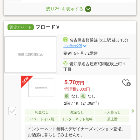
残り2件を表示する
ブロードＶ
賃貸アパート
名古屋市桜通線 吹上駅 徒歩15分
その他の交通
築9年6ヶ月 / 2階建
愛知県名古屋市昭和区吹上町１
丁目
5.70
万円
管理費3,000円
なし
なし
2
2階 / 1K（21.38m
）
礼金なし
敷金なし
一人暮らし
バス・トイレ別
インターネット無料
最上階
インターネット無料のデザイナーズマンション登場。
お洒落に暮らしてみませんか。