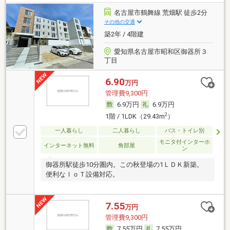
名古屋市鶴舞線 荒畑駅 徒歩2分
その他の交通
築2年 / 4階建
愛知県名古屋市昭和区御器所３
丁目
6.90
万円
管理費9,300円
6.9万円
6.9万円
2
1階 / 1LDK（29.43m
）
一人暮らし
二人暮らし
バス・トイレ別
モニタ付インターホ
インターネット無料
角部屋
ン
御器所駅徒歩10分圏内。この秋登場の1ＬＤＫ新築。
便利なＩｏＴ設備対応。
7.55
万円
管理費9,300円
7.55万円
7.55万円