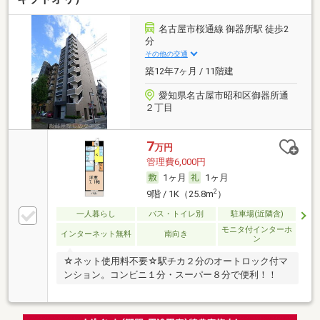
名古屋市桜通線 御器所駅 徒歩2
分
その他の交通
築12年7ヶ月 / 11階建
愛知県名古屋市昭和区御器所通
２丁目
7
万円
管理費6,000円
1ヶ月
1ヶ月
2
9階 / 1K（25.8m
）
一人暮らし
バス・トイレ別
駐車場(近隣含)
モニタ付インターホ
インターネット無料
南向き
ン
☆ネット使用料不要☆駅チカ２分のオートロック付マ
ンション。コンビニ１分・スーパー８分で便利！！