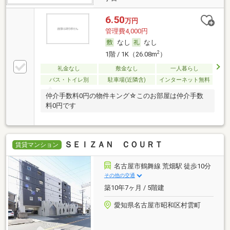
6.50
万円
管理費4,000円
なし
なし
2
1階 / 1K（26.08m
）
礼金なし
敷金なし
一人暮らし
バス・トイレ別
駐車場(近隣含)
インターネット無料
仲介手数料0円の物件キング☆このお部屋は仲介手数
料0円です
ＳＥＩＺＡＮ ＣＯＵＲＴ
賃貸マンション
名古屋市鶴舞線 荒畑駅 徒歩10分
その他の交通
築10年7ヶ月 / 5階建
愛知県名古屋市昭和区村雲町