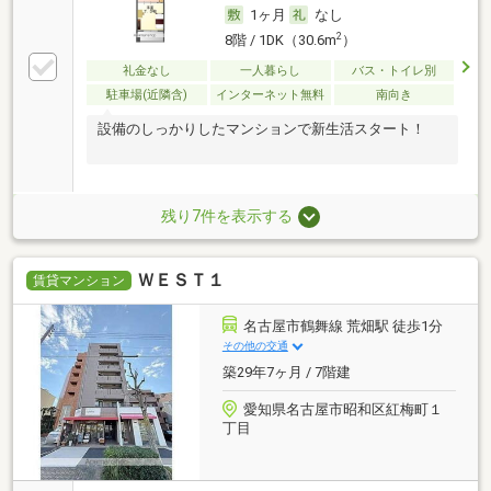
1ヶ月
なし
2
8階 / 1DK（30.6m
）
礼金なし
一人暮らし
バス・トイレ別
駐車場(近隣含)
インターネット無料
南向き
設備のしっかりしたマンションで新生活スタート！
残り7件を表示する
ＷＥＳＴ１
賃貸マンション
名古屋市鶴舞線 荒畑駅 徒歩1分
その他の交通
築29年7ヶ月 / 7階建
愛知県名古屋市昭和区紅梅町１
丁目