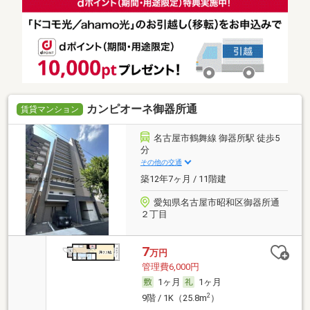
カンピオーネ御器所通
賃貸マンション
名古屋市鶴舞線 御器所駅 徒歩5
分
その他の交通
築12年7ヶ月 / 11階建
愛知県名古屋市昭和区御器所通
２丁目
7
万円
管理費6,000円
1ヶ月
1ヶ月
2
9階 / 1K（25.8m
）