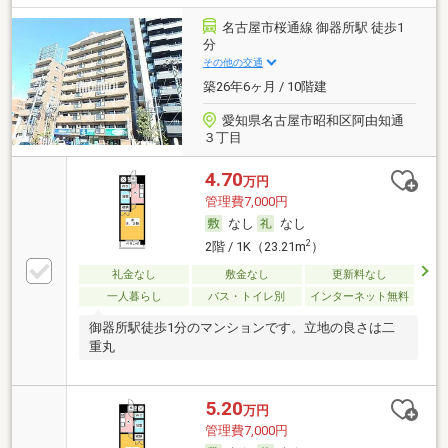
名古屋市桜通線 御器所駅 徒歩1
分
その他の交通
築26年6ヶ月 / 10階建
愛知県名古屋市昭和区阿由知通
３丁目
4.70
万円
管理費7,000円
なし
なし
2
2階 / 1K（23.21m
）
礼金なし
敷金なし
更新料なし
一人暮らし
バス・トイレ別
インターネット無料
御器所駅徒歩1分のマンションです。立地の良さは二
重丸
5.20
万円
管理費7,000円