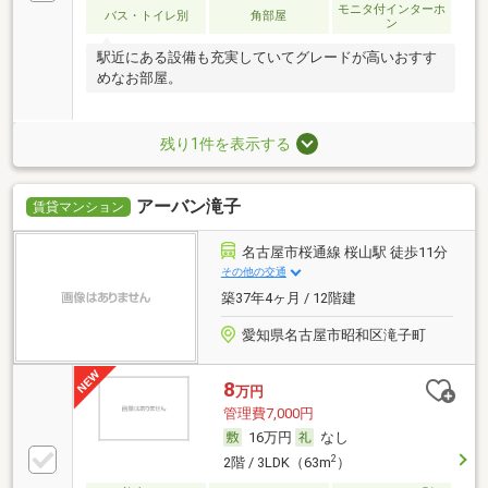
モニタ付インターホ
バス・トイレ別
角部屋
ン
駅近にある設備も充実していてグレードが高いおすす
めなお部屋。
残り1件を表示する
アーバン滝子
賃貸マンション
名古屋市桜通線 桜山駅 徒歩11分
その他の交通
築37年4ヶ月 / 12階建
愛知県名古屋市昭和区滝子町
8
万円
管理費7,000円
16万円
なし
2
2階 / 3LDK（63m
）