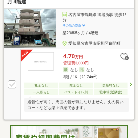
月 4階建
名古屋市鶴舞線 御器所駅 徒歩13
分
その他の交通
築29年5ヶ月 / 4階建
愛知県名古屋市昭和区狭間町
4.70
万円
管理費3,000円
なし
なし
2
3階 / 1K（23.74m
）
礼金なし
敷金なし
更新料なし
一人暮らし
バス・トイレ別
駐車場(近隣含)
遮音性が高く、周囲の音が気になりません。丈の長い
コートなども楽々収納できます。