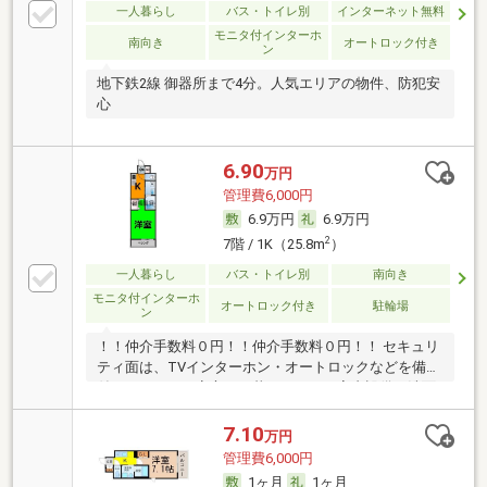
一人暮らし
バス・トイレ別
インターネット無料
モニタ付インターホ
南向き
オートロック付き
ン
地下鉄2線 御器所まで4分。人気エリアの物件、防犯安
心
6.90
万円
管理費6,000円
6.9万円
6.9万円
2
7階 / 1K（25.8m
）
一人暮らし
バス・トイレ別
南向き
モニタ付インターホ
オートロック付き
駐輪場
ン
！！仲介手数料０円！！仲介手数料０円！！ セキュリ
ティ面は、TVインターホン・オートロックなどを備え
付けているので安心して暮らせます。室内設備は洗面
所独立・浴室乾燥機など充実した設備を備え付けてい
ます。留守中に注文した商品が届くので、配送時間を
7.10
万円
気にせず注文ができる宅配ボックスを共用部に備えて
管理費6,000円
おります。防犯カメラを設置しているので、犯罪の抑
1ヶ月
1ヶ月