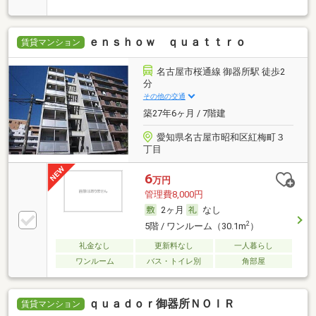
ｅｎｓｈｏｗ ｑｕａｔｔｒｏ
賃貸マンション
名古屋市桜通線 御器所駅 徒歩2
分
その他の交通
築27年6ヶ月 / 7階建
愛知県名古屋市昭和区紅梅町３
丁目
6
万円
管理費8,000円
2ヶ月
なし
2
5階 / ワンルーム（30.1m
）
礼金なし
更新料なし
一人暮らし
ワンルーム
バス・トイレ別
角部屋
ｑｕａｄｏｒ御器所ＮＯＩＲ
賃貸マンション