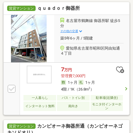
ｑｕａｄｏｒ御器所
賃貸マンション
名古屋市鶴舞線 御器所駅 徒歩5
分
その他の交通
築5年6ヶ月 / 5階建
愛知県名古屋市昭和区阿由知通
４丁目
7
万円
管理費7,000円
1ヶ月
1ヶ月
2
4階 / 1K（26.8m
）
一人暮らし
バス・トイレ別
駐車場(近隣含)
モニタ付インターホ
インターネット無料
南向き
ン
カンピオーネ御器所通（カンピオーネゴ
賃貸マンション
キソドオリ）