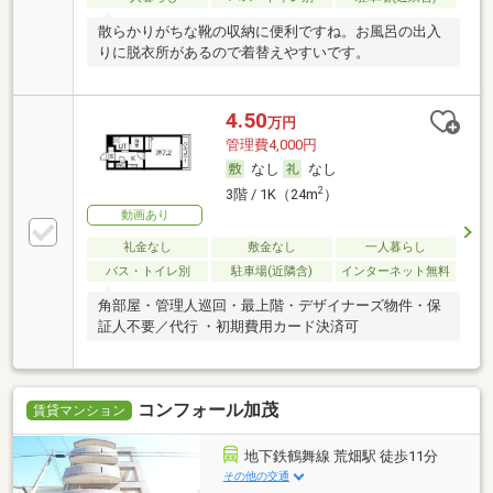
散らかりがちな靴の収納に便利ですね。お風呂の出入
りに脱衣所があるので着替えやすいです。
4.50
万円
管理費4,000円
なし
なし
2
3階 / 1K（24m
）
動画あり
礼金なし
敷金なし
一人暮らし
バス・トイレ別
駐車場(近隣含)
インターネット無料
角部屋・管理人巡回・最上階・デザイナーズ物件・保
証人不要／代行 ・初期費用カード決済可
コンフォール加茂
賃貸マンション
地下鉄鶴舞線 荒畑駅 徒歩11分
その他の交通