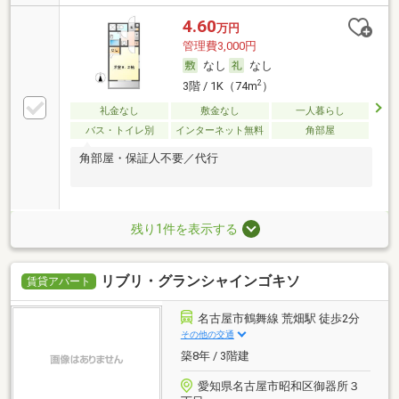
4.60
万円
管理費3,000円
なし
なし
2
3階 / 1K（74m
）
礼金なし
敷金なし
一人暮らし
バス・トイレ別
インターネット無料
角部屋
角部屋・保証人不要／代行
残り1件を表示する
リブリ・グランシャインゴキソ
賃貸アパート
名古屋市鶴舞線 荒畑駅 徒歩2分
その他の交通
築8年 / 3階建
愛知県名古屋市昭和区御器所３