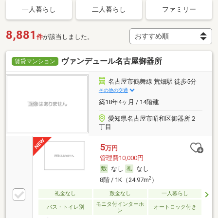
一人暮らし
二人暮らし
ファミリー
8,881
件
が該当しました。
ヴァンデュール名古屋御器所
賃貸マンション
名古屋市鶴舞線 荒畑駅 徒歩5分
その他の交通
築18年4ヶ月 / 14階建
愛知県名古屋市昭和区御器所２
丁目
5
万円
管理費10,000円
なし
なし
2
8階 / 1K（24.97m
）
礼金なし
敷金なし
一人暮らし
モニタ付インターホ
バス・トイレ別
オートロック付き
ン