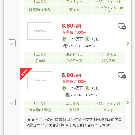
礼金なし
ファミリー
バス・トイレ別
モニタ付インターホ
駐車場(近隣含)
南向き
ン
8.80
万円
管理費7,000円
17.6万円
なし
2
9階 / 2LDK（54m
）
礼金なし
更新料なし
二人暮らし
駐輪場
見学予約可
即入居可
8.90
万円
管理費7,000円
17.8万円
なし
2
10階 / 2LDK（63m
）
礼金なし
二人暮らし
バス・トイレ別
駐車場(近隣含)
角部屋
南向き
★☆くじらのゼロ賃貸は＼仲介手数料0円×24時間内見
×愛知専門／★他社物件でも契約可能です♪☆★