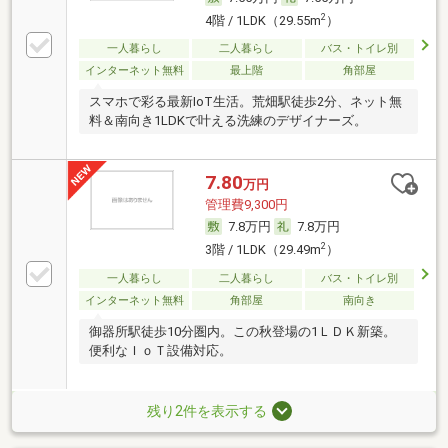
2
4階 / 1LDK（29.55m
）
一人暮らし
二人暮らし
バス・トイレ別
インターネット無料
最上階
角部屋
スマホで彩る最新IoT生活。荒畑駅徒歩2分、ネット無
料＆南向き1LDKで叶える洗練のデザイナーズ。
7.80
万円
管理費9,300円
7.8万円
7.8万円
2
3階 / 1LDK（29.49m
）
一人暮らし
二人暮らし
バス・トイレ別
インターネット無料
角部屋
南向き
御器所駅徒歩10分圏内。この秋登場の1ＬＤＫ新築。
便利なＩｏＴ設備対応。
残り2件を表示する