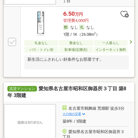
丁目
6.50
万円
管理費4,000円
なし
なし
2
1階 / 1K（26.08m
）
礼金なし
敷金なし
一人暮らし
バス・トイレ別
駐車場(近隣含)
インターネット無料
新生活にふさわしい好条件なお部屋です。
愛知県名古屋市昭和区御器所３丁目 築8
賃貸マンション
年 3階建
名古屋市鶴舞線 荒畑駅 徒歩3分
その他の交通
築8年 / 3階建
愛知県名古屋市昭和区御器所３
丁目