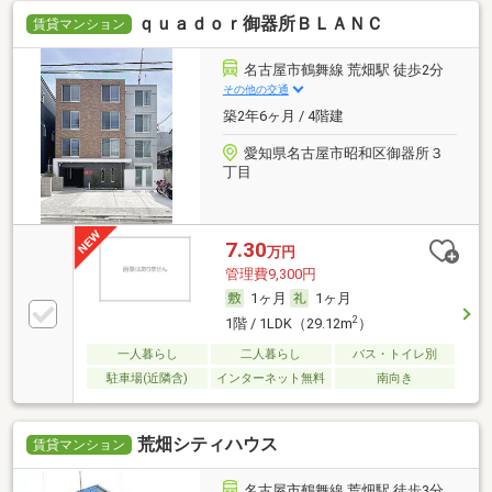
ｑｕａｄｏｒ御器所ＢＬＡＮＣ
賃貸マンション
名古屋市鶴舞線 荒畑駅 徒歩2分
その他の交通
築2年6ヶ月 / 4階建
愛知県名古屋市昭和区御器所３
丁目
7.30
万円
管理費9,300円
1ヶ月
1ヶ月
2
1階 / 1LDK（29.12m
）
一人暮らし
二人暮らし
バス・トイレ別
駐車場(近隣含)
インターネット無料
南向き
荒畑シティハウス
賃貸マンション
名古屋市鶴舞線 荒畑駅 徒歩3分