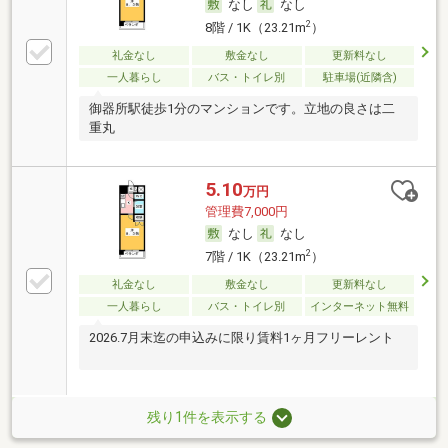
なし
なし
2
8階 / 1K（23.21m
）
礼金なし
敷金なし
更新料なし
一人暮らし
バス・トイレ別
駐車場(近隣含)
御器所駅徒歩1分のマンションです。立地の良さは二
重丸
5.10
万円
管理費7,000円
なし
なし
2
7階 / 1K（23.21m
）
礼金なし
敷金なし
更新料なし
一人暮らし
バス・トイレ別
インターネット無料
2026.7月末迄の申込みに限り賃料1ヶ月フリーレント
残り1件を表示する