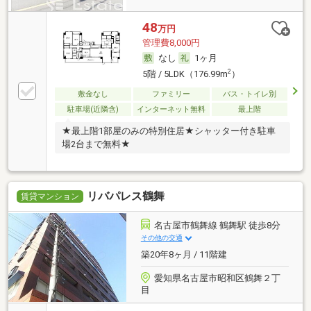
48
万円
管理費8,000円
なし
1ヶ月
2
5階 / 5LDK（176.99m
）
敷金なし
ファミリー
バス・トイレ別
駐車場(近隣含)
インターネット無料
最上階
★最上階1部屋のみの特別住居★シャッター付き駐車
場2台まで無料★
リバパレス鶴舞
賃貸マンション
名古屋市鶴舞線 鶴舞駅 徒歩8分
その他の交通
築20年8ヶ月 / 11階建
愛知県名古屋市昭和区鶴舞２丁
目