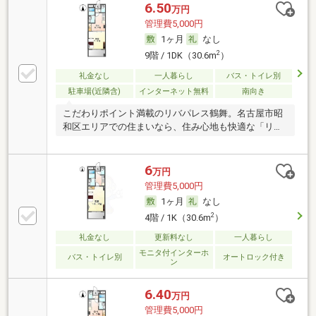
6.50
万円
管理費5,000円
1ヶ月
なし
2
9階 / 1DK（30.6m
）
礼金なし
一人暮らし
バス・トイレ別
駐車場(近隣含)
インターネット無料
南向き
こだわりポイント満載のリバパレス鶴舞。名古屋市昭
和区エリアでの住まいなら、住み心地も快適な「リバ
パレ
6
万円
管理費5,000円
1ヶ月
なし
2
4階 / 1K（30.6m
）
礼金なし
更新料なし
一人暮らし
モニタ付インターホ
バス・トイレ別
オートロック付き
ン
6.40
万円
管理費5,000円