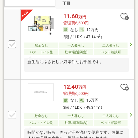
丁目
11.60
万円
管理費6,500円
なし
12万円
2
2階 / 1LDK（47.14m
）
敷金なし
一人暮らし
二人暮らし
バス・トイレ別
駐車場(近隣含)
ペット相談可
新生活にふさわしい好条件なお部屋です。
12.40
万円
管理費6,500円
なし
15万円
2
3階 / 1LDK（49.34m
）
敷金なし
一人暮らし
二人暮らし
バス・トイレ別
駐車場(近隣含)
ペット相談可
時間がない時も、さっと汗を流せて便利です。お気に