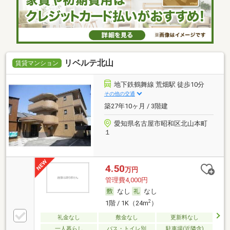
リベルテ北山
賃貸マンション
地下鉄鶴舞線 荒畑駅 徒歩10分
その他の交通
築27年10ヶ月 / 3階建
愛知県名古屋市昭和区北山本町
１
4.50
万円
管理費4,000円
なし
なし
2
1階 / 1K（24m
）
礼金なし
敷金なし
更新料なし
一人暮らし
バス・トイレ別
駐車場(近隣含)