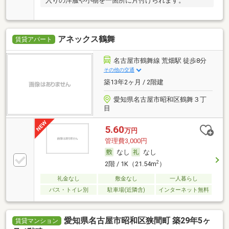
入りの洋服や小物を一箇所に片付けられます。
アネックス鶴舞
賃貸アパート
名古屋市鶴舞線 荒畑駅 徒歩8分
その他の交通
築13年2ヶ月 / 2階建
愛知県名古屋市昭和区鶴舞３丁
目
5.60
万円
管理費3,000円
なし
なし
2
2階 / 1K（21.54m
）
礼金なし
敷金なし
一人暮らし
バス・トイレ別
駐車場(近隣含)
インターネット無料
愛知県名古屋市昭和区狭間町 築29年5ヶ
賃貸マンション