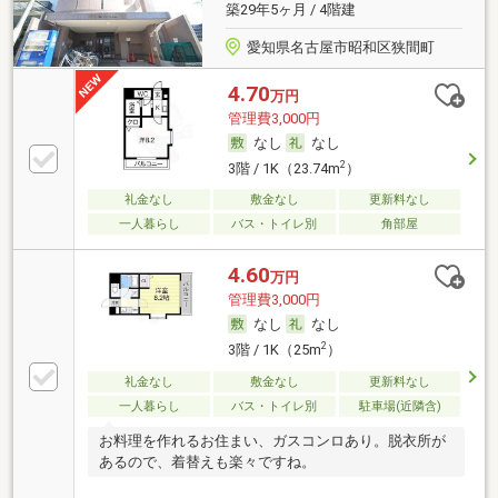
築29年5ヶ月 / 4階建
愛知県名古屋市昭和区狭間町
4.70
万円
管理費3,000円
なし
なし
2
3階 / 1K（23.74m
）
礼金なし
敷金なし
更新料なし
一人暮らし
バス・トイレ別
角部屋
4.60
万円
管理費3,000円
なし
なし
2
3階 / 1K（25m
）
礼金なし
敷金なし
更新料なし
一人暮らし
バス・トイレ別
駐車場(近隣含)
お料理を作れるお住まい、ガスコンロあり。脱衣所が
あるので、着替えも楽々ですね。