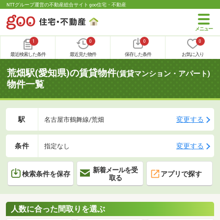
NTTグループ運営の不動産総合サイト goo住宅・不動産
1
0
0
0
最近検索した条件
最近見た物件
保存した条件
お気に入り
荒畑駅(愛知県)の賃貸物件
(賃貸マンション・アパート)
物件一覧
駅
変更する
名古屋市鶴舞線/荒畑
条件
変更する
指定なし
新着メールを受
検索条件を保存
アプリで探す
取る
人数に合った間取りを選ぶ