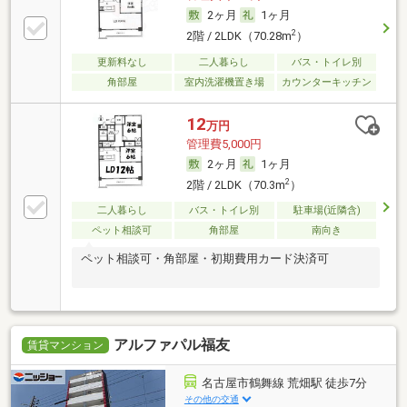
2ヶ月
1ヶ月
2
2階 / 2LDK（70.28m
）
更新料なし
二人暮らし
バス・トイレ別
角部屋
室内洗濯機置き場
カウンターキッチン
12
万円
管理費5,000円
2ヶ月
1ヶ月
2
2階 / 2LDK（70.3m
）
二人暮らし
バス・トイレ別
駐車場(近隣含)
ペット相談可
角部屋
南向き
ペット相談可・角部屋・初期費用カード決済可
アルファパル福友
賃貸マンション
名古屋市鶴舞線 荒畑駅 徒歩7分
その他の交通