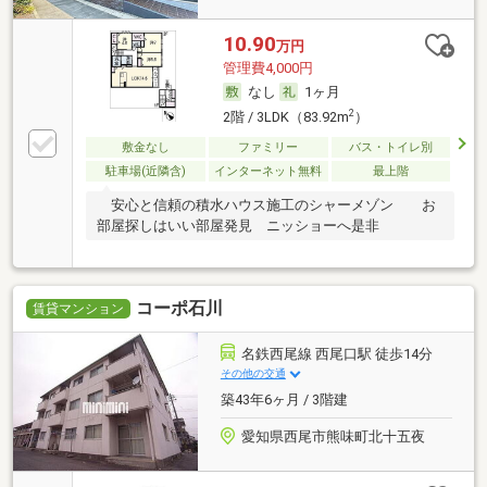
10.90
万円
管理費4,000円
なし
1ヶ月
2
2階 / 3LDK（83.92m
）
敷金なし
ファミリー
バス・トイレ別
駐車場(近隣含)
インターネット無料
最上階
安心と信頼の積水ハウス施工のシャーメゾン お
部屋探しはいい部屋発見 ニッショーへ是非
コーポ石川
賃貸マンション
名鉄西尾線 西尾口駅 徒歩14分
その他の交通
築43年6ヶ月 / 3階建
愛知県西尾市熊味町北十五夜