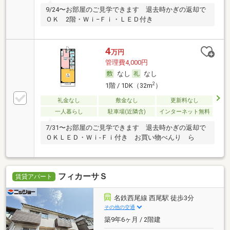
9/24〜お部屋のご見学できます 退去時かぎの返却で
ＯＫ 2階・Ｗｉ−Ｆｉ・ＬＥＤ付き
4
万円
管理費4,000円
なし
なし
2
1階 / 1DK（32m
）
礼金なし
敷金なし
更新料なし
一人暮らし
駐車場(近隣含)
インターネット無料
7/31〜お部屋のご見学できます 退去時かぎの返却で
ＯＫＬＥＤ・Ｗｉ-Ｆｉ付き お買い物べんり ら
フィカーサＳ
賃貸アパート
名鉄西尾線 西尾駅 徒歩3分
その他の交通
築9年6ヶ月 / 2階建