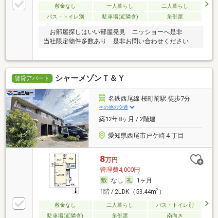
敷金なし
一人暮らし
二人暮らし
バス・トイレ別
駐車場(近隣含)
角部屋
お部屋探しはいい部屋発見 ニッショーへ是非
当社限定物件多数あり 是非お問い合わせください
シャーメゾンＴ＆Ｙ
賃貸アパート
名鉄西尾線 桜町前駅 徒歩7分
その他の交通
築12年8ヶ月 / 2階建
愛知県西尾市戸ケ崎４丁目
8
万円
管理費4,000円
なし
1ヶ月
2
1階 / 2LDK（53.44m
）
敷金なし
二人暮らし
バス・トイレ別
駐車場(近隣含)
角部屋
南向き