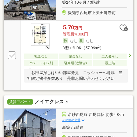
築24年10ヶ月 / 3階建
愛知県西尾市上矢田町寺前
5.70
万円
管理費4,000円
なし
なし
2
3階 / 2LDK（57.96m
）
礼金なし
敷金なし
二人暮らし
バス・トイレ別
駐車場(近隣含)
最上階
お部屋探しはいい部屋発見 ニッショーへ是非 当
社限定物件多数あり 是非お問い合わせください
ノイエクレスト
賃貸アパート
名鉄西尾線 西尾口駅 徒歩4.8km
その他の交通
新築 / 2階建