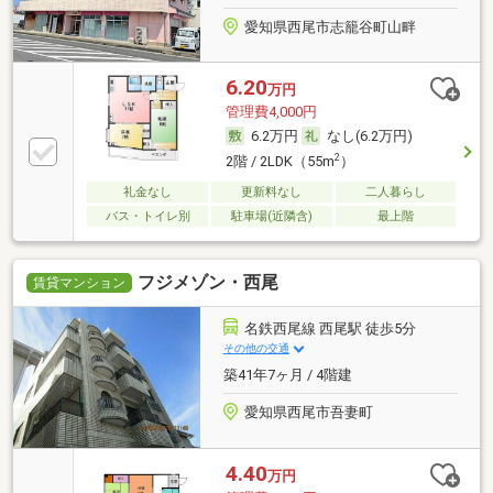
愛知県西尾市志籠谷町山畔
6.20
万円
管理費4,000円
6.2万円
なし(6.2万円)
2
2階 / 2LDK（55m
）
礼金なし
更新料なし
二人暮らし
バス・トイレ別
駐車場(近隣含)
最上階
フジメゾン・西尾
賃貸マンション
名鉄西尾線 西尾駅 徒歩5分
その他の交通
築41年7ヶ月 / 4階建
愛知県西尾市吾妻町
4.40
万円