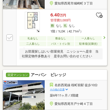
愛知県西尾市城崎町３丁目
6.40
万円
管理費3,000円
なし
なし
2
1階 / 1LDK（42.71m
）
礼金なし
敷金なし
一人暮らし
二人暮らし
バス・トイレ別
駐車場(近隣含)
お部屋探しはいい部屋発見 ニッショーへ是非 当
社限定物件多数あり 是非お問い合わせください
アーバン ビレッジ
賃貸マンション
名鉄西尾線 桜町前駅 徒歩10分
その他の交通
築6年11ヶ月 / 3階建
愛知県西尾市戸ケ崎４丁目