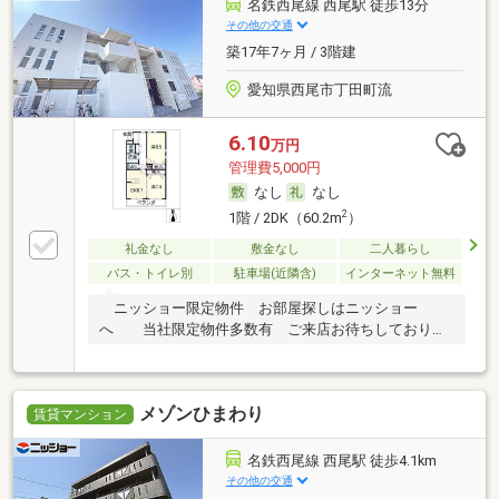
名鉄西尾線 西尾駅 徒歩13分
その他の交通
築17年7ヶ月 / 3階建
愛知県西尾市丁田町流
6.10
万円
管理費5,000円
なし
なし
2
1階 / 2DK（60.2m
）
礼金なし
敷金なし
二人暮らし
バス・トイレ別
駐車場(近隣含)
インターネット無料
ニッショー限定物件 お部屋探しはニッショー
へ 当社限定物件多数有 ご来店お待ちしておりま
す
メゾンひまわり
賃貸マンション
名鉄西尾線 西尾駅 徒歩4.1km
その他の交通