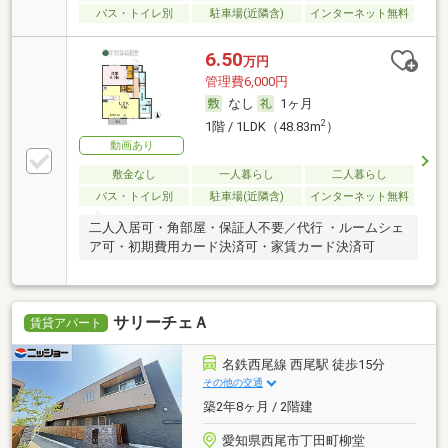
バス・トイレ別
駐車場(近隣含)
インターネット無料
6.50
万円
管理費6,000円
なし
1ヶ月
2
1階 / 1LDK（48.83m
）
動画あり
敷金なし
一人暮らし
二人暮らし
バス・トイレ別
駐車場(近隣含)
インターネット無料
二人入居可・角部屋・保証人不要／代行 ・ルームシェ
ア可・初期費用カード決済可・家賃カード決済可
サリーチェＡ
賃貸アパート
名鉄西尾線 西尾駅 徒歩15分
その他の交通
築2年8ヶ月 / 2階建
愛知県西尾市丁田町柳堂