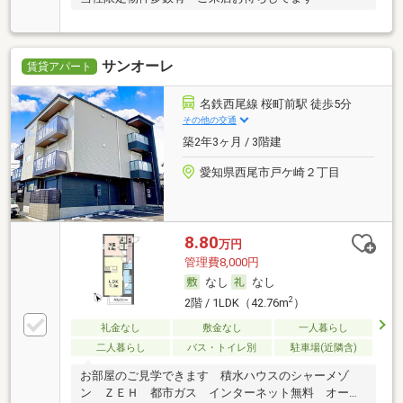
サンオーレ
賃貸アパート
名鉄西尾線 桜町前駅 徒歩5分
その他の交通
築2年3ヶ月 / 3階建
愛知県西尾市戸ケ崎２丁目
8.80
万円
管理費8,000円
なし
なし
2
2階 / 1LDK（42.76m
）
礼金なし
敷金なし
一人暮らし
二人暮らし
バス・トイレ別
駐車場(近隣含)
お部屋のご見学できます 積水ハウスのシャーメゾ
ン ＺＥＨ 都市ガス インターネット無料 オート