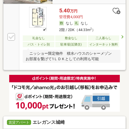
5.40
万円
管理費4,000円
なし
なし
2
2階 / 2DK（44.33m
）
礼金なし
敷金なし
二人暮らし
バス・トイレ別
駐車場(近隣含)
インターネット無料
ニッショー限定物件 積水ハウスのシャーメゾン
お部屋を繋げて1ＬＤＫとしての利用も可能
エレガンス城崎
賃貸アパート