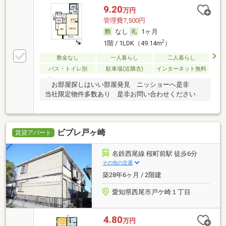
9.20
万円
管理費7,500円
なし
1ヶ月
2
1階 / 1LDK（49.14m
）
敷金なし
一人暮らし
二人暮らし
バス・トイレ別
駐車場(近隣含)
インターネット無料
お部屋探しはいい部屋発見 ニッショーへ是非
当社限定物件多数あり 是非お問い合わせください
ビブレ戸ヶ崎
賃貸アパート
名鉄西尾線 桜町前駅 徒歩6分
その他の交通
築28年6ヶ月 / 2階建
愛知県西尾市戸ケ崎１丁目
4.80
万円