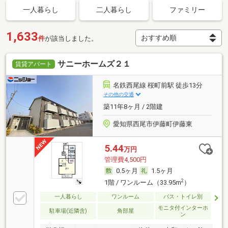
一人暮らし
二人暮らし
ファミリー
1,633
件
が該当しました。
サニーホームズ２１
賃貸アパート
名鉄西尾線 桜町前駅 徒歩13分
その他の交通
築11年8ヶ月 / 2階建
愛知県西尾市伊藤町伊藤東
5.44
万円
管理費4,500円
0.5ヶ月
1.5ヶ月
2
1階 / ワンルーム（33.95m
）
一人暮らし
ワンルーム
バス・トイレ別
モニタ付インターホ
駐車場(近隣含)
角部屋
ン