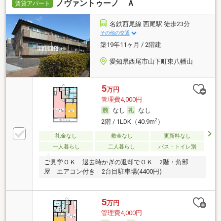
ノヴァントゥーノ Ａ
賃貸アパート
名鉄西尾線 西尾駅 徒歩23分
その他の交通
築19年11ヶ月 / 2階建
愛知県西尾市山下町東八幡山
5
万円
管理費4,000円
なし
なし
2
2階 / 1LDK（40.9m
）
礼金なし
敷金なし
更新料なし
一人暮らし
二人暮らし
バス・トイレ別
ご見学ＯＫ 退去時かぎの返却でＯＫ 2階・角部
屋 エアコン付き 2台目駐車場(4400円)
5
万円
管理費4,000円