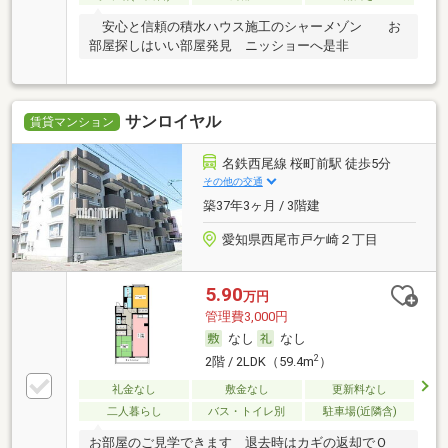
安心と信頼の積水ハウス施工のシャーメゾン お
部屋探しはいい部屋発見 ニッショーへ是非
サンロイヤル
賃貸マンション
名鉄西尾線 桜町前駅 徒歩5分
その他の交通
築37年3ヶ月 / 3階建
愛知県西尾市戸ケ崎２丁目
5.90
万円
管理費3,000円
なし
なし
2
2階 / 2LDK（59.4m
）
礼金なし
敷金なし
更新料なし
二人暮らし
バス・トイレ別
駐車場(近隣含)
お部屋のご見学できます 退去時はカギの返却でＯ