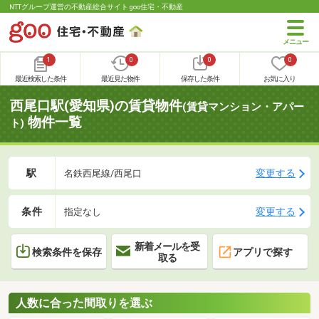
NTTグループ運営の不動産総合サイト goo住宅・不動産
1
0
0
0
最近検索した条件
最近見た物件
保存した条件
お気に入り
西尾口駅(愛知県)の賃貸物件
(賃貸マンション・アパー
物件一覧
ト)
駅
変更する
名鉄西尾線/西尾口
条件
変更する
指定なし
新着メールを受
検索条件を保存
アプリで探す
取る
人数に合った間取りを選ぶ