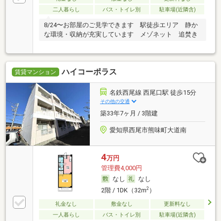
二人暮らし
バス・トイレ別
駐車場(近隣含)
8/24〜お部屋のご見学できます 駅徒歩エリア 静か
な環境・収納が充実しています メゾネット 追焚き
ハイコーポラス
賃貸マンション
名鉄西尾線 西尾口駅 徒歩15分
その他の交通
築33年7ヶ月 / 3階建
愛知県西尾市熊味町大道南
4
万円
管理費4,000円
なし
なし
2
2階 / 1DK（32m
）
礼金なし
敷金なし
更新料なし
一人暮らし
バス・トイレ別
駐車場(近隣含)