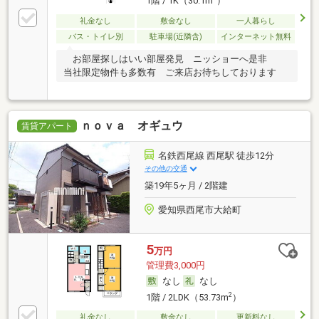
1階 / 1K（30.1m
）
礼金なし
敷金なし
一人暮らし
バス・トイレ別
駐車場(近隣含)
インターネット無料
お部屋探しはいい部屋発見 ニッショーへ是非
当社限定物件も多数有 ご来店お待ちしております
ｎｏｖａ オギュウ
賃貸アパート
名鉄西尾線 西尾駅 徒歩12分
その他の交通
築19年5ヶ月 / 2階建
愛知県西尾市大給町
5
万円
管理費3,000円
なし
なし
2
1階 / 2LDK（53.73m
）
礼金なし
敷金なし
更新料なし