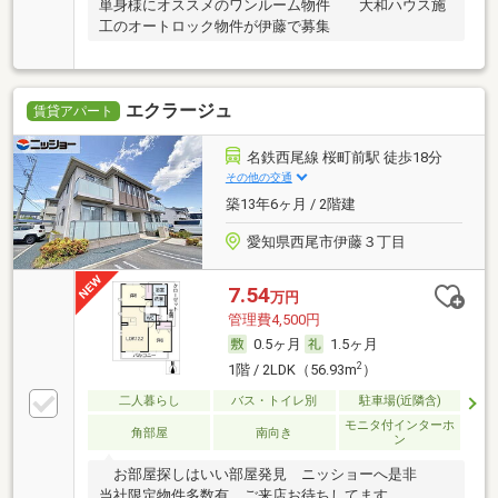
単身様にオススメのワンルーム物件 大和ハウス施
工のオートロック物件が伊藤で募集
エクラージュ
賃貸アパート
名鉄西尾線 桜町前駅 徒歩18分
その他の交通
築13年6ヶ月 / 2階建
愛知県西尾市伊藤３丁目
7.54
万円
管理費4,500円
0.5ヶ月
1.5ヶ月
2
1階 / 2LDK（56.93m
）
二人暮らし
バス・トイレ別
駐車場(近隣含)
モニタ付インターホ
角部屋
南向き
ン
お部屋探しはいい部屋発見 ニッショーへ是非
当社限定物件多数有 ご来店お待ちしてます