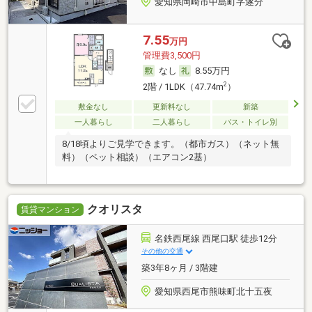
愛知県岡崎市中島町字遂分
7.55
万円
管理費3,500円
なし
8.55万円
2
2階 / 1LDK（47.74m
）
敷金なし
更新料なし
新築
一人暮らし
二人暮らし
バス・トイレ別
8/18頃よりご見学できます。（都市ガス）（ネット無
料）（ペット相談）（エアコン2基）
クオリスタ
賃貸マンション
名鉄西尾線 西尾口駅 徒歩12分
その他の交通
築3年8ヶ月 / 3階建
愛知県西尾市熊味町北十五夜