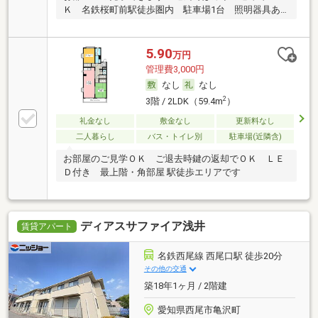
Ｋ 名鉄桜町前駅徒歩圏内 駐車場1台 照明器具あ
り
5.90
万円
管理費3,000円
なし
なし
2
3階 / 2LDK（59.4m
）
礼金なし
敷金なし
更新料なし
二人暮らし
バス・トイレ別
駐車場(近隣含)
お部屋のご見学ＯＫ ご退去時鍵の返却でＯＫ ＬＥ
Ｄ付き 最上階・角部屋 駅徒歩エリアです
ディアスサファイア浅井
賃貸アパート
名鉄西尾線 西尾口駅 徒歩20分
その他の交通
築18年1ヶ月 / 2階建
愛知県西尾市亀沢町