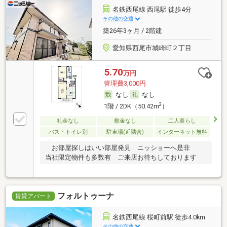
名鉄西尾線 西尾駅 徒歩4分
その他の交通
築26年3ヶ月 / 2階建
愛知県西尾市城崎町２丁目
5.70
万円
管理費3,000円
なし
なし
2
1階 / 2DK（50.42m
）
礼金なし
敷金なし
二人暮らし
バス・トイレ別
駐車場(近隣含)
インターネット無料
お部屋探しはいい部屋発見 ニッショーへ是非
当社限定物件も多数有 ご来店お待ちしております
フォルトゥーナ
賃貸アパート
名鉄西尾線 桜町前駅 徒歩4.0km
その他の交通