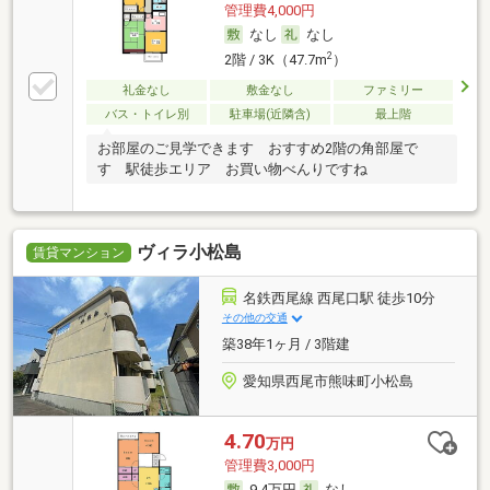
管理費4,000円
なし
なし
2
2階 / 3K（47.7m
）
礼金なし
敷金なし
ファミリー
バス・トイレ別
駐車場(近隣含)
最上階
お部屋のご見学できます おすすめ2階の角部屋で
す 駅徒歩エリア お買い物べんりですね
ヴィラ小松島
賃貸マンション
名鉄西尾線 西尾口駅 徒歩10分
その他の交通
築38年1ヶ月 / 3階建
愛知県西尾市熊味町小松島
4.70
万円
管理費3,000円
9.4万円
なし