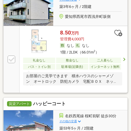
築3年6ヶ月 / 2階建
愛知県西尾市西浅井町坂側
8.50
万円
管理費4,000円
なし
なし
2
1階 / 2LDK（66.01m
）
礼金なし
敷金なし
二人暮らし
バス・トイレ別
駐車場(近隣含)
インターネット無料
お部屋のご見学できます 積水ハウスのシャーメゾ
ン オートロック 防犯カメラ 宅配ＢＯＸ ネット
無料
ハッピーコート
賃貸アパート
名鉄西尾線 桜町前駅 徒歩30分
その他の交通
築53年5ヶ月 / 2階建