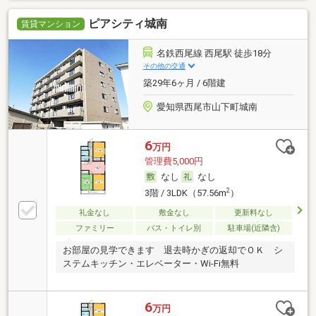
ピアシティ城南
賃貸マンション
名鉄西尾線 西尾駅 徒歩18分
その他の交通
築29年6ヶ月 / 6階建
愛知県西尾市山下町城南
6
万円
管理費5,000円
なし
なし
2
3階 / 3LDK（57.56m
）
礼金なし
敷金なし
更新料なし
ファミリー
バス・トイレ別
駐車場(近隣含)
お部屋の見学できます 退去時かぎの返却でＯＫ シ
ステムキッチン・エレベーター・Wi-Fi無料
6
万円