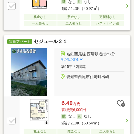
なし
なし
2
1階 / 1LDK（40.97m
）
礼金なし
敷金なし
更新料なし
一人暮らし
二人暮らし
バス・トイレ別
セジュール２１
賃貸アパート
名鉄西尾線 西尾駅 徒歩27分
その他の交通
築15年 / 2階建
愛知県西尾市住崎町出崎
6.40
万円
管理費6,000円
なし
なし
2
2階 / 2LDK（60.54m
）
礼金なし
敷金なし
二人暮らし