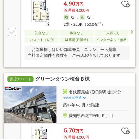
4.90
万円
管理費4,000円
なし
なし
2
2階 / 2LDK（50.04m
）
礼金なし
敷金なし
二人暮らし
バス・トイレ別
駐車場(近隣含)
インターネット無料
お部屋探しはいい部屋発見 ニッショーへ是非
当社限定物件も多数有 ご来店お待ちしております
グリーンタウン桜台Ｂ棟
賃貸アパート
名鉄西尾線 桜町前駅 徒歩5分
その他の交通
築37年4ヶ月 / 2階建
愛知県西尾市桜町５丁目
5.70
万円
管理費4,000円