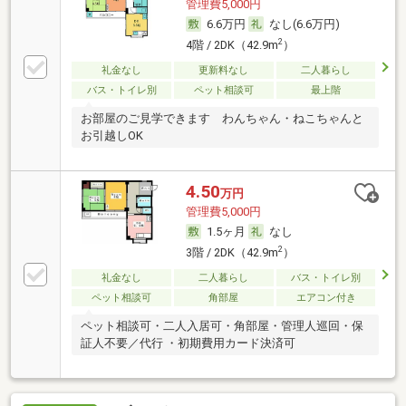
管理費5,000円
6.6万円
なし(6.6万円)
2
4階 / 2DK（42.9m
）
礼金なし
更新料なし
二人暮らし
バス・トイレ別
ペット相談可
最上階
お部屋のご見学できます わんちゃん・ねこちゃんと
お引越しOK
4.50
万円
管理費5,000円
1.5ヶ月
なし
2
3階 / 2DK（42.9m
）
礼金なし
二人暮らし
バス・トイレ別
ペット相談可
角部屋
エアコン付き
ペット相談可・二人入居可・角部屋・管理人巡回・保
証人不要／代行 ・初期費用カード決済可