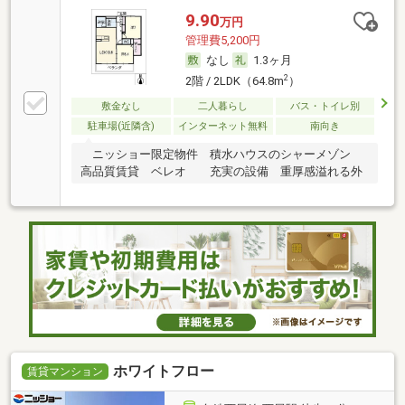
9.90
万円
管理費5,200円
なし
1.3ヶ月
2
2階 / 2LDK（64.8m
）
敷金なし
二人暮らし
バス・トイレ別
駐車場(近隣含)
インターネット無料
南向き
ニッショー限定物件 積水ハウスのシャーメゾン
高品質賃貸 ベレオ 充実の設備 重厚感溢れる外
ホワイトフロー
賃貸マンション