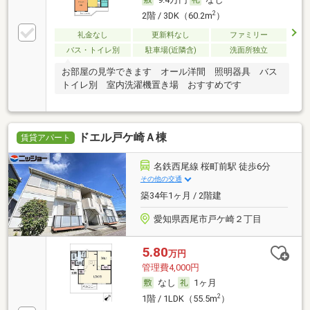
2
2階 / 3DK（60.2m
）
礼金なし
更新料なし
ファミリー
バス・トイレ別
駐車場(近隣含)
洗面所独立
お部屋の見学できます オール洋間 照明器具 バス
トイレ別 室内洗濯機置き場 おすすめです
ドエル戸ケ崎Ａ棟
賃貸アパート
名鉄西尾線 桜町前駅 徒歩6分
その他の交通
築34年1ヶ月 / 2階建
愛知県西尾市戸ケ崎２丁目
5.80
万円
管理費4,000円
なし
1ヶ月
2
1階 / 1LDK（55.5m
）