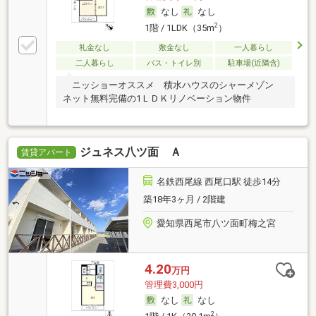
なし
なし
2
1階 / 1LDK（35m
）
礼金なし
敷金なし
一人暮らし
二人暮らし
バス・トイレ別
駐車場(近隣含)
ニッショーオススメ 積水ハウスのシャーメゾン
ネット無料完備の1ＬＤＫリノベーション物件
ジュネス八ツ面 Ａ
賃貸アパート
名鉄西尾線 西尾口駅 徒歩14分
築18年3ヶ月 / 2階建
愛知県西尾市八ツ面町梅之宮
4.20
万円
管理費3,000円
なし
なし
2