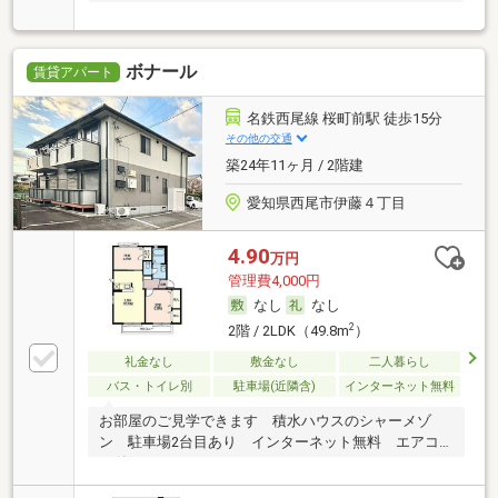
ロック
ボナール
賃貸アパート
名鉄西尾線 桜町前駅 徒歩15分
その他の交通
築24年11ヶ月 / 2階建
愛知県西尾市伊藤４丁目
4.90
万円
管理費4,000円
なし
なし
2
2階 / 2LDK（49.8m
）
礼金なし
敷金なし
二人暮らし
バス・トイレ別
駐車場(近隣含)
インターネット無料
お部屋のご見学できます 積水ハウスのシャーメゾ
ン 駐車場2台目あり インターネット無料 エアコ
ン付き