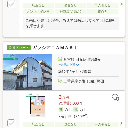
礼金なし
敷金なし
二人暮らし
バス・トイレ別
駐車場(近隣含)
南向き
ご来店が難しい場合、当店では来店しなくてもお部屋
を探せます。
ガラシアＴＡＭＡＫＩ
賃貸アパート
参宮線 田丸駅 徒歩5分
その他の交通
築32年2ヶ月 / 2階建
三重県度会郡玉城町勝田
3
万円
管理費3,000円
なし
なし
2
2階 / 1K（24.3m
）
礼金なし
敷金なし
一人暮らし