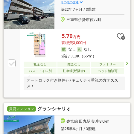
その他の交通
築22年7ヶ月 / 3階建
三重県伊勢市佐八町
5.70
万円
管理費3,000円
なし
なし
2
2階 / 3LDK（66m
）
礼金なし
敷金なし
ファミリー
バス・トイレ別
駐車場(近隣含)
ペット相談可
オートロック付き物件♪セキュリティ重視の方オスス
メ！
グランシャリオ
賃貸マンション
参宮線 田丸駅 徒歩8.0km
築25年6ヶ月 / 3階建