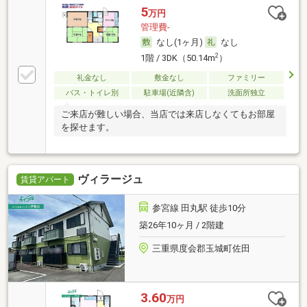
5
万円
管理費-
なし(1ヶ月)
なし
2
1階 / 3DK（50.14m
）
礼金なし
敷金なし
ファミリー
バス・トイレ別
駐車場(近隣含)
洗面所独立
ご来店が難しい場合、当店では来店しなくてもお部屋
を探せます。
ヴィラージュ
賃貸アパート
参宮線 田丸駅 徒歩10分
築26年10ヶ月 / 2階建
三重県度会郡玉城町佐田
3.60
万円