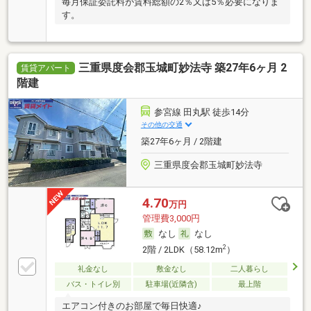
毎月保証委託料が賃料総額の2％又は5％必要になりま
す。
三重県度会郡玉城町妙法寺 築27年6ヶ月 2
賃貸アパート
階建
参宮線 田丸駅 徒歩14分
その他の交通
築27年6ヶ月 / 2階建
三重県度会郡玉城町妙法寺
4.70
万円
管理費3,000円
なし
なし
2
2階 / 2LDK（58.12m
）
礼金なし
敷金なし
二人暮らし
バス・トイレ別
駐車場(近隣含)
最上階
エアコン付きのお部屋で毎日快適♪