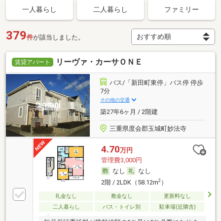
一人暮らし
二人暮らし
ファミリー
379
件
が該当しました。
リーヴァ・カーサＯＮＥ
賃貸アパート
バス/「新田町東停」バス停 停歩
7分
その他の交通
築27年6ヶ月 / 2階建
三重県度会郡玉城町妙法寺
4.70
万円
管理費3,000円
なし
なし
2
2階 / 2LDK（58.12m
）
礼金なし
敷金なし
更新料なし
二人暮らし
バス・トイレ別
駐車場(近隣含)