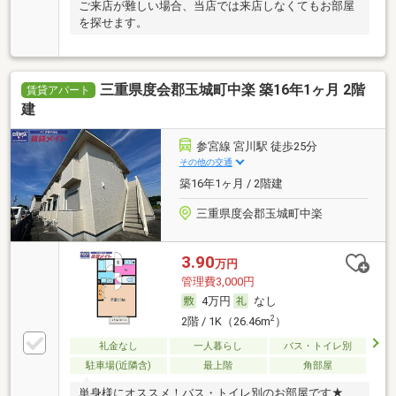
ご来店が難しい場合、当店では来店しなくてもお部屋
を探せます。
三重県度会郡玉城町中楽 築16年1ヶ月 2階
賃貸アパート
建
参宮線 宮川駅 徒歩25分
その他の交通
築16年1ヶ月 / 2階建
三重県度会郡玉城町中楽
3.90
万円
管理費3,000円
4万円
なし
2
2階 / 1K（26.46m
）
礼金なし
一人暮らし
バス・トイレ別
駐車場(近隣含)
最上階
角部屋
単身様にオススメ！バス・トイレ別のお部屋です★