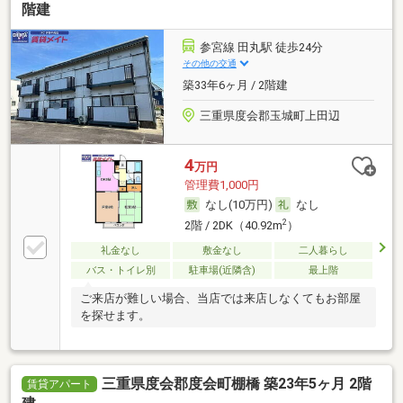
階建
参宮線 田丸駅 徒歩24分
その他の交通
築33年6ヶ月 / 2階建
三重県度会郡玉城町上田辺
4
万円
管理費1,000円
なし(10万円)
なし
2
2階 / 2DK（40.92m
）
礼金なし
敷金なし
二人暮らし
バス・トイレ別
駐車場(近隣含)
最上階
ご来店が難しい場合、当店では来店しなくてもお部屋
を探せます。
三重県度会郡度会町棚橋 築23年5ヶ月 2階
賃貸アパート