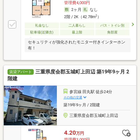
管理費4,000円
2ヶ月
なし
2
2階 / 2K（42.78m
）
礼金なし
二人暮らし
バス・トイレ別
駐車場(近隣含)
最上階
角部屋
セキュリティが強化されたモニター付きインターホン
有！
三重県度会郡玉城町上田辺 築19年9ヶ月 2
賃貸アパート
階建
参宮線 田丸駅 徒歩24分
その他の交通
築19年9ヶ月 / 2階建
三重県度会郡玉城町上田辺
4.20
万円
管理費3,000円