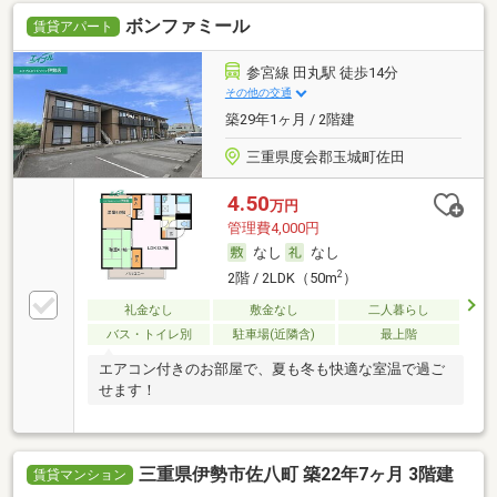
ボンファミール
賃貸アパート
参宮線 田丸駅 徒歩14分
その他の交通
築29年1ヶ月 / 2階建
三重県度会郡玉城町佐田
4.50
万円
管理費4,000円
なし
なし
2
2階 / 2LDK（50m
）
礼金なし
敷金なし
二人暮らし
バス・トイレ別
駐車場(近隣含)
最上階
エアコン付きのお部屋で、夏も冬も快適な室温で過ご
せます！
三重県伊勢市佐八町 築22年7ヶ月 3階建
賃貸マンション