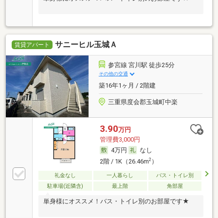
サニーヒル玉城Ａ
賃貸アパート
参宮線 宮川駅 徒歩25分
その他の交通
築16年1ヶ月 / 2階建
三重県度会郡玉城町中楽
3.90
万円
管理費3,000円
4万円
なし
2
2階 / 1K（26.46m
）
礼金なし
一人暮らし
バス・トイレ別
駐車場(近隣含)
最上階
角部屋
単身様にオススメ！バス・トイレ別のお部屋です★