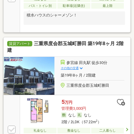
バス・トイレ別
駐車場(近隣含)
最上階
積水ハウスのシャーメゾン！
三重県度会郡玉城町勝田 築19年8ヶ月 2階
賃貸アパート
建
参宮線 田丸駅 徒歩30分
その他の交通
築19年8ヶ月 / 2階建
三重県度会郡玉城町勝田
5
万円
管理費3,000円
なし
なし
2
2階 / 2LDK（57.22m
）
礼金なし
敷金なし
二人暮らし