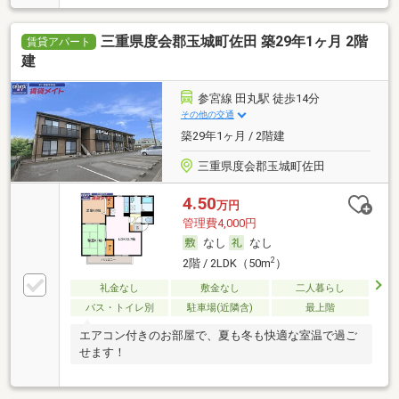
三重県度会郡玉城町佐田 築29年1ヶ月 2階
賃貸アパート
建
参宮線 田丸駅 徒歩14分
その他の交通
築29年1ヶ月 / 2階建
三重県度会郡玉城町佐田
4.50
万円
管理費4,000円
なし
なし
2
2階 / 2LDK（50m
）
礼金なし
敷金なし
二人暮らし
バス・トイレ別
駐車場(近隣含)
最上階
エアコン付きのお部屋で、夏も冬も快適な室温で過ご
せます！