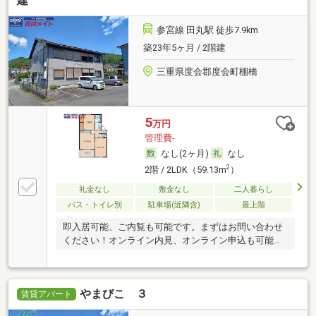
建
参宮線 田丸駅 徒歩7.9km
築23年5ヶ月 / 2階建
三重県度会郡度会町棚橋
5
万円
管理費-
なし(2ヶ月)
なし
2
2階 / 2LDK（59.13m
）
礼金なし
敷金なし
二人暮らし
バス・トイレ別
駐車場(近隣含)
最上階
即入居可能、ご内覧も可能です。まずはお問い合わせ
ください！オンライン内見、オンライン申込も可能で
す。
やまびこ ３
賃貸アパート