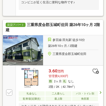
コンビニが近く生活に便利な物件です♪
三重県度会郡玉城町佐田 築26年10ヶ月 2階
賃貸アパート
建
参宮線 田丸駅 徒歩10分
築26年10ヶ月 / 2階建
三重県度会郡玉城町佐田
3.60
万円
管理費4,000円
2ヶ月
なし
2
2階 / 2K（42.78m
）
礼金なし
二人暮らし
バス・トイレ別
駐車場(近隣含)
最上階
角部屋