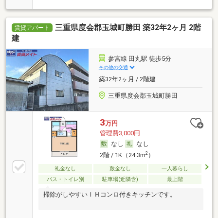
三重県度会郡玉城町勝田 築32年2ヶ月 2階
賃貸アパート
建
参宮線 田丸駅 徒歩5分
その他の交通
築32年2ヶ月 / 2階建
三重県度会郡玉城町勝田
3
万円
管理費3,000円
なし
なし
2
2階 / 1K（24.3m
）
礼金なし
敷金なし
一人暮らし
バス・トイレ別
駐車場(近隣含)
最上階
掃除がしやすいＩＨコンロ付きキッチンです。