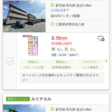
参宮線 田丸駅 徒歩3.6km
その他の交通
築22年7ヶ月 / 3階建
三重県伊勢市佐八町
5.70
万円
管理費3,000円
なし
なし
2
2階 / 3LDK（66m
）
礼金なし
敷金なし
ファミリー
バス・トイレ別
駐車場(近隣含)
ペット相談可
オートロック付き物件♪セキュリティ重視の方オスス
メ！
ルミナエル
賃貸マンション
参宮線 田丸駅 徒歩3.6km