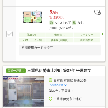
5
万円
管理費なし
なし(1ヶ月)
なし
2
/ 3DK（50.14m
）
礼金なし
敷金なし
ファミリー
バス・トイレ別
駐車場(近隣含)
洗面所独立
初期費用カード決済可
三重県伊勢市上地町 築37年 平屋建て
賃貸一戸建て
参宮線 宮川駅 徒歩27分
その他の交通
築37年 / 平屋建て
三重県伊勢市上地町