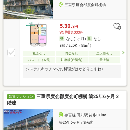
三重県度会郡度会町棚橋
5.30
万円
管理費3,000円
なし(1ヶ月)
なし
2
3階 / 2LDK（55m
）
礼金なし
敷金なし
二人暮らし
バス・トイレ別
駐車場(近隣含)
最上階
システムキッチンでお料理がはかどりますね♪
三重県度会郡度会町棚橋 築25年6ヶ月 3
賃貸マンション
階建
参宮線 田丸駅 徒歩8.0km
築25年6ヶ月 / 3階建