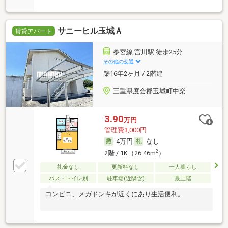
サニーヒル玉城Ａ
賃貸アパート
参宮線 宮川駅 徒歩25分
その他の交通
築16年2ヶ月 / 2階建
三重県度会郡玉城町中楽
3.90
万円
管理費3,000円
4万円
なし
2
2階 / 1K（26.46m
）
礼金なし
更新料なし
一人暮らし
バス・トイレ別
駐車場(近隣含)
最上階
コンビニ、メガドンキが近くにあり生活便利。