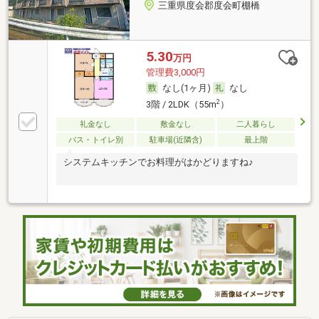
三重県度会郡度会町棚橋
5.30
万円
管理費3,000円
なし(1ヶ月)
なし
2
3階 / 2LDK（55m
）
礼金なし
敷金なし
二人暮らし
バス・トイレ別
駐車場(近隣含)
最上階
システムキッチンでお料理がはかどりますね♪