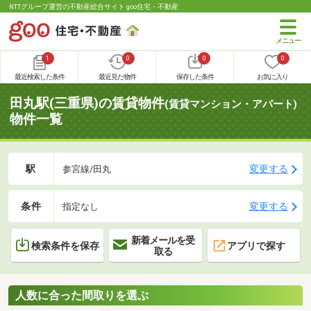
NTTグループ運営の不動産総合サイト goo住宅・不動産
1
0
0
0
最近検索した条件
最近見た物件
保存した条件
お気に入り
田丸駅(三重県)の賃貸物件
(賃貸マンション・アパート)
物件一覧
駅
変更する
参宮線/田丸
条件
変更する
指定なし
新着メールを受
検索条件を保存
アプリで探す
取る
人数に合った間取りを選ぶ