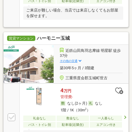
バス・トイレ別
駐車場(近隣含)
エアコン付き
ご来店が難しい場合、当店では来店しなくてもお部屋
を探せます。
ハーモニー玉城
賃貸マンション
近鉄山田鳥羽志摩線 明星駅 徒歩
37分
その他の交通
築30年5ヶ月 / 3階建
三重県度会郡玉城町世古
4
万円
管理費-
なし(2ヶ月)
なし
2
1階 / 1K（30m
）
礼金なし
敷金なし
一人暮らし
バス・トイレ別
駐車場(近隣含)
エアコン付き