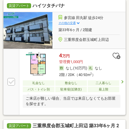
ハイツタチバナ
賃貸アパート
参宮線 田丸駅 徒歩24分
その他の交通
築33年6ヶ月 / 2階建
三重県度会郡玉城町上田辺
4
万円
管理費1,000円
なし(10万円)
なし
2
2階 / 2DK（40.92m
）
礼金なし
敷金なし
二人暮らし
バス・トイレ別
駐車場(近隣含)
最上階
ご来店が難しい場合、当店では来店しなくてもお部屋
を探せます。
三重県度会郡玉城町上田辺 築33年6ヶ月 2
賃貸アパート