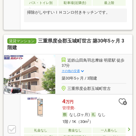
バス・トイレ別
駐車場(近隣含)
最上階
掃除がしやすいＩＨコンロ付きキッチンです。
三重県度会郡玉城町世古 築30年5ヶ月 3
賃貸マンション
階建
近鉄山田鳥羽志摩線 明星駅 徒歩
37分
その他の交通
築30年5ヶ月 / 3階建
三重県度会郡玉城町世古
4
万円
管理費-
なし(2ヶ月)
なし
2
1階 / 1K（30m
）
礼金なし
敷金なし
一人暮らし