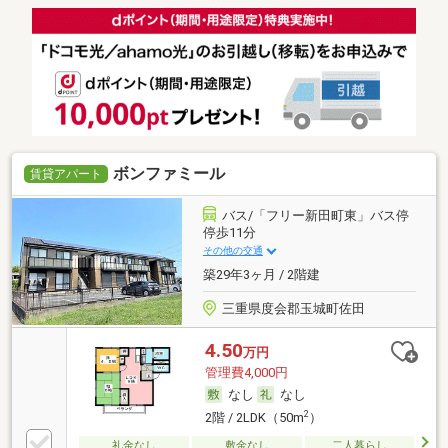
ボンファミール
賃貸アパート
バス/「フリー新田町東」バス停
停歩11分
その他の交通
築29年3ヶ月 / 2階建
三重県度会郡玉城町佐田
4.50
万円
管理費4,000円
なし
なし
2
2階 / 2LDK（50m
）
礼金なし
敷金なし
二人暮らし