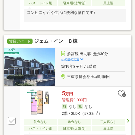
バス・トイレ別
駐車場(近隣含)
最上階
コンビニが近く生活に便利な物件です♪
ジェム・イン Ｂ棟
賃貸アパート
参宮線 田丸駅 徒歩30分
その他の交通
築19年8ヶ月 / 2階建
三重県度会郡玉城町勝田
5
万円
管理費3,000円
なし
なし
2
2階 / 2LDK（57.22m
）
礼金なし
敷金なし
二人暮らし
バス・トイレ別
駐車場(近隣含)
最上階