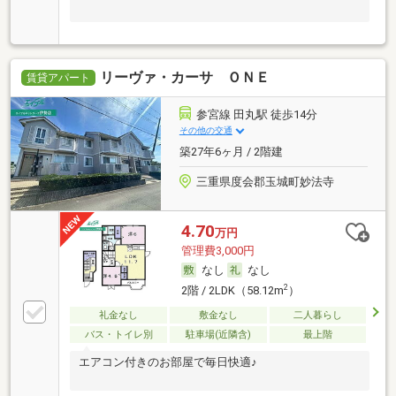
リーヴァ・カーサ ＯＮＥ
賃貸アパート
参宮線 田丸駅 徒歩14分
その他の交通
築27年6ヶ月 / 2階建
三重県度会郡玉城町妙法寺
4.70
万円
管理費3,000円
なし
なし
2
2階 / 2LDK（58.12m
）
礼金なし
敷金なし
二人暮らし
バス・トイレ別
駐車場(近隣含)
最上階
エアコン付きのお部屋で毎日快適♪