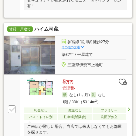
セキュリティが強化されたモニター付きインターホン
有！
ハイム司蔵
賃貸一戸建て
参宮線 宮川駅 徒歩27分
その他の交通
築37年 / 平屋建て
三重県伊勢市上地町
5
万円
管理費-
なし(1ヶ月)
なし
2
1階 / 3DK（50.14m
）
礼金なし
敷金なし
ファミリー
バス・トイレ別
駐車場(近隣含)
洗面所独立
ご来店が難しい場合、当店では来店しなくてもお部屋
を探せます。