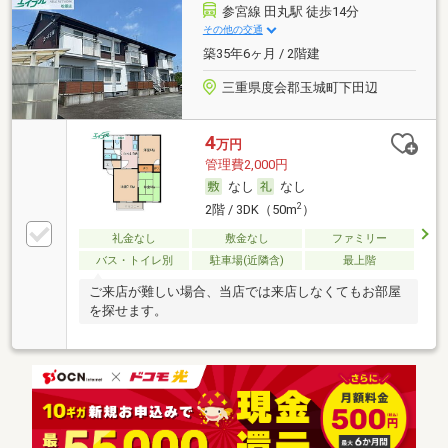
参宮線 田丸駅 徒歩14分
その他の交通
築35年6ヶ月 / 2階建
三重県度会郡玉城町下田辺
4
万円
管理費2,000円
なし
なし
2
2階 / 3DK（50m
）
礼金なし
敷金なし
ファミリー
バス・トイレ別
駐車場(近隣含)
最上階
ご来店が難しい場合、当店では来店しなくてもお部屋
を探せます。