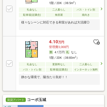
2
1階 / 2DK（38.5m
）
礼金なし
二人暮らし
バス・トイレ別
駐車場(近隣含)
角部屋
南向き
様々なシーンに対応できる和室があれば大活躍◎
4.10
万円
管理費3,000円
4.1万円
なし
2
1階 / 2DK（38.83m
）
礼金なし
更新料なし
二人暮らし
バス・トイレ別
駐車場(近隣含)
インターネット無料
静かな環境で、陽当たり良好！！
コーポ玉城
賃貸アパート