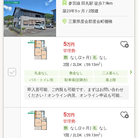
参宮線 田丸駅 徒歩7.9km
築23年5ヶ月 / 2階建
三重県度会郡度会町棚橋
5
万円
管理費-
なし(2ヶ月)
なし
2
2階 / 2LDK（59.13m
）
礼金なし
敷金なし
二人暮らし
バス・トイレ別
駐車場(近隣含)
最上階
即入居可能、ご内覧も可能です。まずはお問い合わせ
ください！オンライン内見、オンライン申込も可能で
す。
5
万円
管理費-
なし(2ヶ月)
なし
2
1階 / 2LDK（59.13m
）