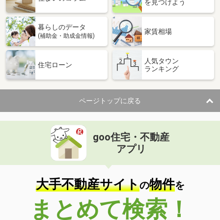
を見つけよう
暮らしのデータ
家賃相場
(補助金・助成金情報)
人気タウン
住宅ローン
ランキング
ページトップに戻る
goo住宅・不動産
アプリ
大手不動産サイト
物件
の
を
まとめて検索！