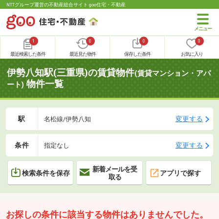
NTTグループ運営の不動産総合サイト goo住宅・不動産
1
0
0
0
最近検索した条件
最近見た物件
保存した条件
お気に入り
伊勢八知駅(三重県)の賃貸物件
(賃貸マンション・アパ
物件一覧
ート)
駅
変更する
名松線/伊勢八知
条件
変更する
指定なし
新着メールを受
検索条件を保存
アプリで探す
取る
お探しの条件に該当する物件はありませんでした。