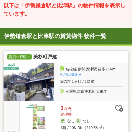
以下は「伊勢鎌倉駅と比津駅」の物件情報を表示し
ています。
伊勢鎌倉駅と比津駅の賃貸物件 物件一覧
美杉町戸建
賃貸一戸建て
名松線 伊勢奥津駅 徒歩7.8km
その他の交通
築72年2ヶ月 / 2階建
三重県津市美杉町太郎生
3
万円
管理費-
なし
なし
2
1階 / 10SLDK（219.56m
）