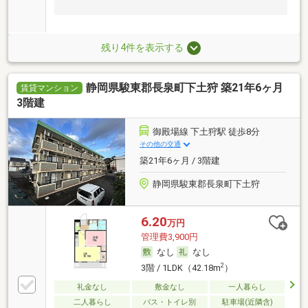
残り4件を表示する
静岡県駿東郡長泉町下土狩 築21年6ヶ月
賃貸マンション
3階建
御殿場線 下土狩駅 徒歩8分
その他の交通
築21年6ヶ月 / 3階建
静岡県駿東郡長泉町下土狩
6.20
万円
管理費3,900円
なし
なし
2
3階 / 1LDK（42.18m
）
礼金なし
敷金なし
一人暮らし
二人暮らし
バス・トイレ別
駐車場(近隣含)