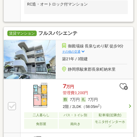
RC造・オートロック付マンション
フルスパシエンテ
賃貸マンション
御殿場線 長泉なめり駅 徒歩9分
その他の交通
築21年 / 3階建
静岡県駿東郡長泉町納米里
7
万円
管理費3,200円
7万円
7万円
2
2階 / 2LDK（58.05m
）
二人暮らし
バス・トイレ別
駐車場(近隣含)
モニタ付インターホ
角部屋
南向き
ン