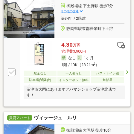
御殿場線 下土狩駅 徒歩7分
その他の交通
築34年 / 2階建
静岡県駿東郡長泉町下土狩
4.30
万円
管理費3,900円
なし
1ヶ月
2
1階 / 1DK（28.21m
）
敷金なし
一人暮らし
バス・トイレ別
駐車場(近隣含)
インターネット無料
角部屋
沼津市大岡にありますアパマンショップ沼津北店で
す！
ヴィラージュ ルリ
賃貸アパート
御殿場線 大岡駅 徒歩10分