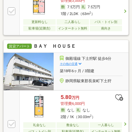
管理費3,000円
7.5万円
7.5万円
2
1階 / 2LDK（63m
）
更新料なし
二人暮らし
バス・トイレ別
駐車場(近隣含)
インターネット無料
南向き
ＢＡＹ ＨＯＵＳＥ
賃貸アパート
御殿場線 下土狩駅 徒歩6分
その他の交通
築18年6ヶ月 / 3階建
静岡県駿東郡長泉町下土狩
5.80
万円
管理費6,000円
なし
なし
2
2階 / 1K（30.03m
）
礼金なし
敷金なし
一人暮らし
バス・トイレ別
駐車場(近隣含)
インターネット無料