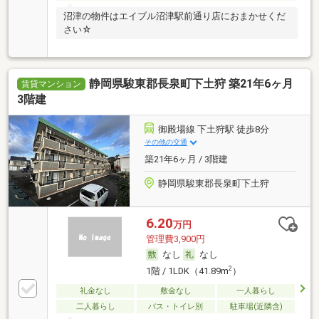
沼津の物件はエイブル沼津駅前通り店におまかせくだ
さい☆
静岡県駿東郡長泉町下土狩 築21年6ヶ月
賃貸マンション
3階建
御殿場線 下土狩駅 徒歩8分
その他の交通
築21年6ヶ月 / 3階建
静岡県駿東郡長泉町下土狩
6.20
万円
管理費3,900円
なし
なし
2
1階 / 1LDK（41.89m
）
礼金なし
敷金なし
一人暮らし
二人暮らし
バス・トイレ別
駐車場(近隣含)