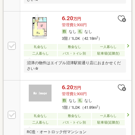
6.20
万円
管理費3,900円
なし
なし
2
3階 / 1LDK（42.18m
）
礼金なし
敷金なし
一人暮らし
二人暮らし
バス・トイレ別
駐車場(近隣含)
沼津の物件はエイブル沼津駅前通り店におまかせくだ
さい☆
6.20
万円
管理費3,900円
なし
なし
2
1階 / 1LDK（41.89m
）
礼金なし
敷金なし
一人暮らし
二人暮らし
バス・トイレ別
駐車場(近隣含)
RC造・オートロック付マンション