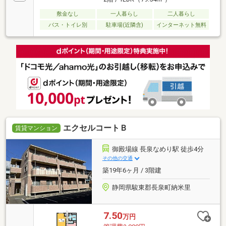
敷金なし
一人暮らし
二人暮らし
バス・トイレ別
駐車場(近隣含)
インターネット無料
エクセルコートＢ
賃貸マンション
御殿場線 長泉なめり駅 徒歩4分
その他の交通
築19年6ヶ月 / 3階建
静岡県駿東郡長泉町納米里
7.50
万円