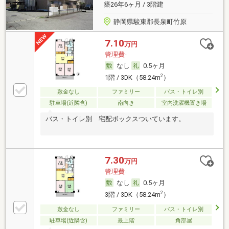
築26年6ヶ月 / 3階建
静岡県駿東郡長泉町竹原
7.10
万円
管理費-
なし
0.5ヶ月
2
1階 / 3DK（58.24m
）
敷金なし
ファミリー
バス・トイレ別
駐車場(近隣含)
南向き
室内洗濯機置き場
バス・トイレ別 宅配ボックスついています。
7.30
万円
管理費-
なし
0.5ヶ月
2
3階 / 3DK（58.24m
）
敷金なし
ファミリー
バス・トイレ別
駐車場(近隣含)
最上階
角部屋