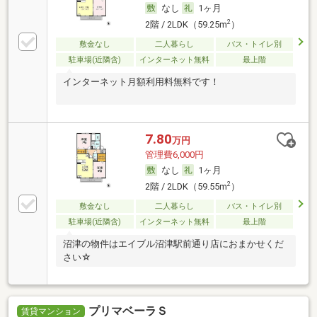
なし
1ヶ月
2
2階 / 2LDK（59.25m
）
敷金なし
二人暮らし
バス・トイレ別
駐車場(近隣含)
インターネット無料
最上階
インターネット月額利用料無料です！
7.80
万円
管理費6,000円
なし
1ヶ月
2
2階 / 2LDK（59.55m
）
敷金なし
二人暮らし
バス・トイレ別
駐車場(近隣含)
インターネット無料
最上階
沼津の物件はエイブル沼津駅前通り店におまかせくだ
さい☆
プリマベーラＳ
賃貸マンション