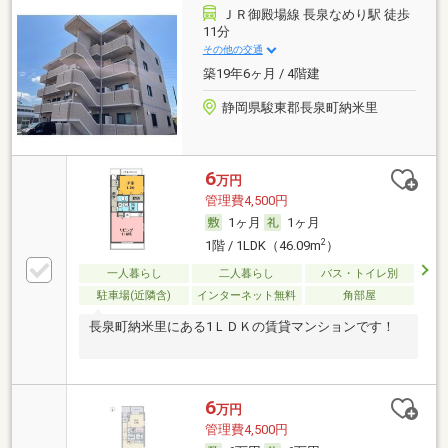
ＪＲ御殿場線 長泉なめり駅 徒歩
11分
その他の交通
築19年6ヶ月 / 4階建
静岡県駿東郡長泉町納米里
6
万円
管理費4,500円
1ヶ月
1ヶ月
2
1階 / 1LDK（46.09m
）
一人暮らし
二人暮らし
バス・トイレ別
駐車場(近隣含)
インターネット無料
角部屋
長泉町納米里にある1ＬＤＫの賃貸マンションです！
6
万円
管理費4,500円