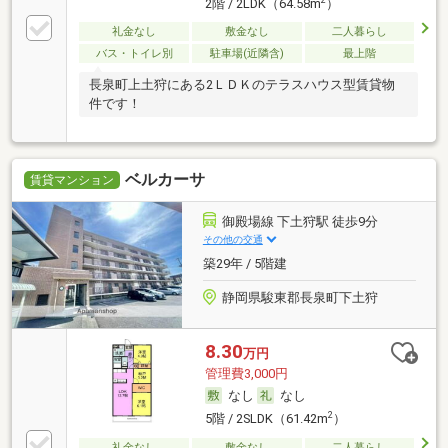
2階 / 2LDK（64.58m
）
礼金なし
敷金なし
二人暮らし
バス・トイレ別
駐車場(近隣含)
最上階
長泉町上土狩にある2ＬＤＫのテラスハウス型賃貸物
件です！
ベルカーサ
賃貸マンション
御殿場線 下土狩駅 徒歩9分
その他の交通
築29年 / 5階建
静岡県駿東郡長泉町下土狩
8.30
万円
管理費3,000円
なし
なし
2
5階 / 2SLDK（61.42m
）
礼金なし
敷金なし
二人暮らし