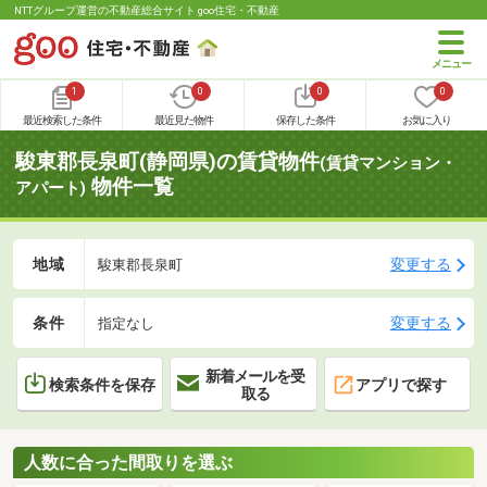
NTTグループ運営の不動産総合サイト goo住宅・不動産
1
0
0
0
最近検索した条件
最近見た物件
保存した条件
お気に入り
駿東郡長泉町(静岡県)の賃貸物件
(賃貸マンション・
物件一覧
アパート)
地域
変更する
駿東郡長泉町
条件
変更する
指定なし
新着メールを受
検索条件を保存
アプリで探す
取る
人数に合った間取りを選ぶ