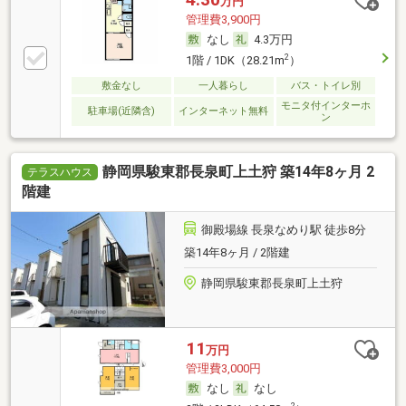
万円
管理費3,900円
なし
4.3万円
2
1階 / 1DK（28.21m
）
敷金なし
一人暮らし
バス・トイレ別
モニタ付インターホ
駐車場(近隣含)
インターネット無料
ン
静岡県駿東郡長泉町上土狩 築14年8ヶ月 2
テラスハウス
階建
御殿場線 長泉なめり駅 徒歩8分
築14年8ヶ月 / 2階建
静岡県駿東郡長泉町上土狩
11
万円
管理費3,000円
なし
なし
2