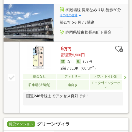
御殿場線 長泉なめり駅 徒歩20分
その他の交通
築27年5ヶ月 / 3階建
静岡県駿東郡長泉町下長窪
6
万円
管理費5,500円
なし
3万円
2
2階 / 3LDK（60.5m
）
敷金なし
ファミリー
バス・トイレ別
モニタ付インターホ
駐車場(近隣含)
南向き
ン
国道246号線までアクセス良好です！
グリーンヴィラ
賃貸マンション