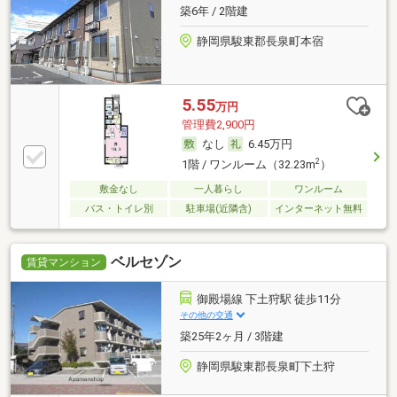
築6年 / 2階建
静岡県駿東郡長泉町本宿
5.55
万円
管理費2,900円
なし
6.45万円
2
1階 / ワンルーム（32.23m
）
敷金なし
一人暮らし
ワンルーム
バス・トイレ別
駐車場(近隣含)
インターネット無料
ベルセゾン
賃貸マンション
御殿場線 下土狩駅 徒歩11分
その他の交通
築25年2ヶ月 / 3階建
静岡県駿東郡長泉町下土狩