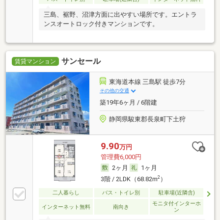
三島、裾野、沼津方面に出やすい場所です。エントラ
ンスオートロック付きマンションです。
サンセール
賃貸マンション
東海道本線 三島駅 徒歩7分
その他の交通
築19年6ヶ月 / 6階建
静岡県駿東郡長泉町下土狩
9.90
万円
管理費6,000円
2ヶ月
1ヶ月
2
3階 / 2LDK（68.82m
）
二人暮らし
バス・トイレ別
駐車場(近隣含)
モニタ付インターホ
インターネット無料
南向き
ン