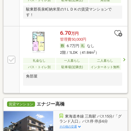
バス・トイレ別
駐車場(近隣含)
角部屋
駿東郡長泉町納米里の1ＬＤＫの賃貸マンションで
す！
6.70
万円
管理費50,000円
6.7万円
なし
2
2階 / 1LDK（41.84m
）
礼金なし
一人暮らし
二人暮らし
バス・トイレ別
駐車場(近隣含)
インターネット無料
角部屋
エナジー高橋
賃貸マンション
東海道本線 三島駅 バス15分/「グ
ランド入口」バス停 停歩6分
その他の交通