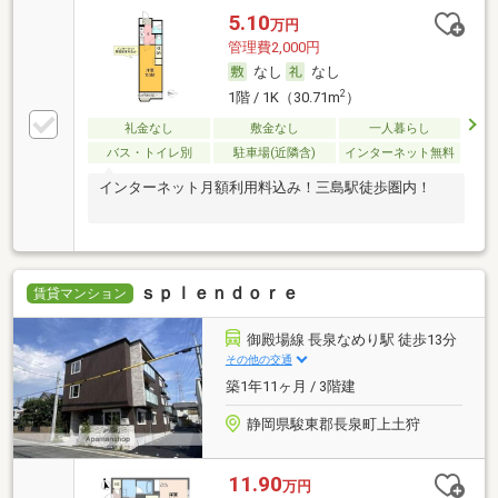
5.10
万円
管理費2,000円
なし
なし
2
1階 / 1K（30.71m
）
礼金なし
敷金なし
一人暮らし
バス・トイレ別
駐車場(近隣含)
インターネット無料
インターネット月額利用料込み！三島駅徒歩圏内！
ｓｐｌｅｎｄｏｒｅ
賃貸マンション
御殿場線 長泉なめり駅 徒歩13分
その他の交通
築1年11ヶ月 / 3階建
静岡県駿東郡長泉町上土狩
11.90
万円