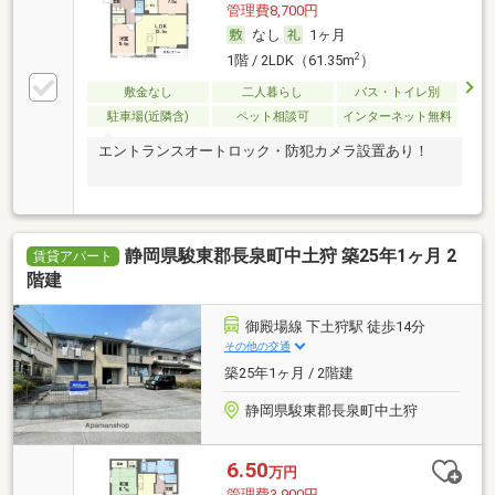
管理費8,700円
なし
1ヶ月
2
1階 / 2LDK（61.35m
）
敷金なし
二人暮らし
バス・トイレ別
駐車場(近隣含)
ペット相談可
インターネット無料
エントランスオートロック・防犯カメラ設置あり！
静岡県駿東郡長泉町中土狩 築25年1ヶ月 2
賃貸アパート
階建
御殿場線 下土狩駅 徒歩14分
その他の交通
築25年1ヶ月 / 2階建
静岡県駿東郡長泉町中土狩
6.50
万円
管理費3,900円