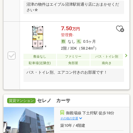
沼津の物件はエイブル沼津駅前通り店におまかせくだ
さい☆
7.50
万円
管理費-
なし
0.5ヶ月
2
2階 / 3DK（58.24m
）
敷金なし
ファミリー
バス・トイレ別
駐車場(近隣含)
角部屋
南向き
バス・トイレ別、エアコン付きのお部屋です！
セレノ カーサ
賃貸マンション
御殿場線 下土狩駅 徒歩18分
その他の交通
築10年 / 4階建