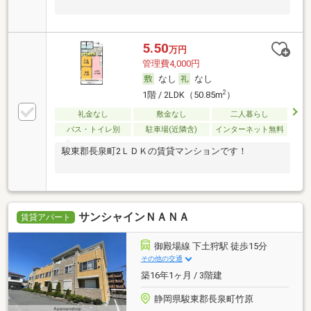
5.50
万円
管理費4,000円
なし
なし
2
1階 / 2LDK（50.85m
）
礼金なし
敷金なし
二人暮らし
バス・トイレ別
駐車場(近隣含)
インターネット無料
駿東郡長泉町2ＬＤＫの賃貸マンションです！
サンシャインＮＡＮＡ
賃貸アパート
御殿場線 下土狩駅 徒歩15分
その他の交通
築16年1ヶ月 / 3階建
静岡県駿東郡長泉町竹原