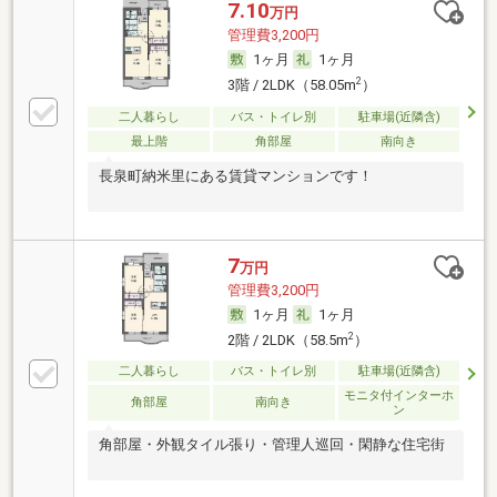
7.10
万円
管理費3,200円
1ヶ月
1ヶ月
2
3階 / 2LDK（58.05m
）
二人暮らし
バス・トイレ別
駐車場(近隣含)
最上階
角部屋
南向き
長泉町納米里にある賃貸マンションです！
7
万円
管理費3,200円
1ヶ月
1ヶ月
2
2階 / 2LDK（58.5m
）
二人暮らし
バス・トイレ別
駐車場(近隣含)
モニタ付インターホ
角部屋
南向き
ン
角部屋・外観タイル張り・管理人巡回・閑静な住宅街