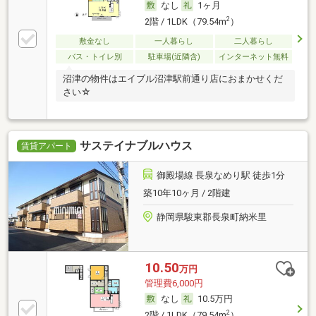
なし
1ヶ月
2
2階 / 1LDK（79.54m
）
敷金なし
一人暮らし
二人暮らし
バス・トイレ別
駐車場(近隣含)
インターネット無料
沼津の物件はエイブル沼津駅前通り店におまかせくだ
さい☆
サステイナブルハウス
賃貸アパート
御殿場線 長泉なめり駅 徒歩1分
築10年10ヶ月 / 2階建
静岡県駿東郡長泉町納米里
10.50
万円
管理費6,000円
なし
10.5万円
2
2階 / 1LDK（79.54m
）