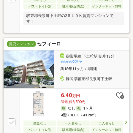
バス・トイレ別
駐車場(近隣含)
インターネット無料
駿東郡長泉町下土狩の2ＳＬＤＫ賃貸マンションで
す！
セフィーロ
賃貸マンション
御殿場線 下土狩駅 徒歩13分
その他の交通
築18年11ヶ月 / 4階建
静岡県駿東郡長泉町下土狩
6.40
万円
管理費6,500円
なし
1ヶ月
2
4階 / 1LDK（43.2m
）
敷金なし
一人暮らし
二人暮らし
バス・トイレ別
駐車場(近隣含)
インターネット無料