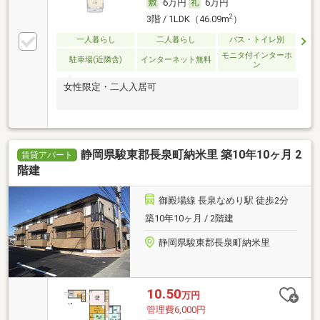
6万円
6万円
2
3階 / 1LDK（46.09m
）
一人暮らし
二人暮らし
バス・トイレ別
モニタ付インターホ
駐車場(近隣含)
インターネット無料
ン
女性限定・二人入居可
静岡県駿東郡長泉町納米里 築10年10ヶ月 2
賃貸アパート
階建
御殿場線 長泉なめり駅 徒歩2分
築10年10ヶ月 / 2階建
静岡県駿東郡長泉町納米里
10.50
万円
管理費6,000円