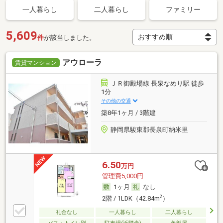
一人暮らし
二人暮らし
ファミリー
5,609
件
が該当しました。
アウローラ
賃貸マンション
ＪＲ御殿場線 長泉なめり駅 徒歩
1分
その他の交通
築8年1ヶ月 / 3階建
静岡県駿東郡長泉町納米里
6.50
万円
管理費5,000円
1ヶ月
なし
2
2階 / 1LDK（42.84m
）
礼金なし
一人暮らし
二人暮らし