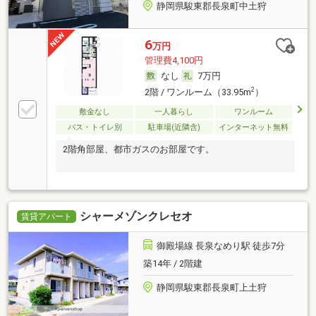
静岡県駿東郡長泉町中土狩
6
万円
管理費4,100円
なし
7万円
2
2階 / ワンルーム（33.95m
）
敷金なし
一人暮らし
ワンルーム
バス・トイレ別
駐車場(近隣含)
インターネット無料
2階角部屋、都市ガスのお部屋です。
シャーメゾンクレセオ
賃貸アパート
御殿場線 長泉なめり駅 徒歩7分
築14年 / 2階建
静岡県駿東郡長泉町上土狩