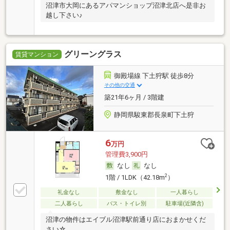
沼津市大岡にあるアパマンショップ沼津北店へ是非お
越し下さい♪
グリーングラス
賃貸マンション
御殿場線 下土狩駅 徒歩8分
その他の交通
築21年6ヶ月 / 3階建
静岡県駿東郡長泉町下土狩
6
万円
管理費3,900円
なし
なし
2
1階 / 1LDK（42.18m
）
礼金なし
敷金なし
一人暮らし
二人暮らし
バス・トイレ別
駐車場(近隣含)
沼津の物件はエイブル沼津駅前通り店におまかせくだ
さい☆