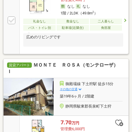
なし
なし
2
1階 / 2LDK（49.8m
）
礼金なし
敷金なし
二人暮らし
バス・トイレ別
駐車場(近隣含)
角部屋
広めのリビングです
ＭＯＮＴＥ ＲＯＳＡ（モンテローザ）
賃貸アパート
Ｉ
御殿場線 下土狩駅 徒歩15分
その他の交通
築19年6ヶ月 / 2階建
静岡県駿東郡長泉町下土狩
7.70
万円
管理費6,000円