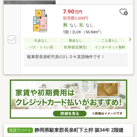
7.90
万円
管理費3,000円
なし
なし
2
1階 / 2LDK（56.84m
）
礼金なし
敷金なし
二人暮らし
バス・トイレ別
駐車場(近隣含)
インターネット無料
駿東郡長泉町竹原の2ＬＤＫ賃貸物件です！
静岡県駿東郡長泉町下土狩 築34年 2階建
賃貸アパート