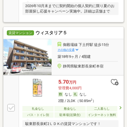
2026年10月末までに契約開始の個人契約に限り夏のお
部屋探し応援キャンペーン実施中。詳細は店舗まで
ウィスタリア５
賃貸マンション
御殿場線 下土狩駅 徒歩15分
その他の交通
築18年9ヶ月 / 4階建
静岡県駿東郡長泉町本宿
5.70
万円
管理費4,000円
なし
なし
2
2階 / 2LDK（50.85m
）
礼金なし
敷金なし
二人暮らし
バス・トイレ別
駐車場(近隣含)
インターネット無料
駿東郡長泉町2ＬＤＫの賃貸マンションです！