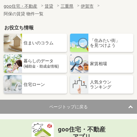
goo住宅・不動産
賃貸
三重県
伊賀市
阿保の賃貸 物件一覧
お役立ち情報
「住みたい街」
住まいのコラム
を見つけよう
暮らしのデータ
家賃相場
(補助金・助成金情報)
人気タウン
住宅ローン
ランキング
ページトップに戻る
goo住宅・不動産
アプリ