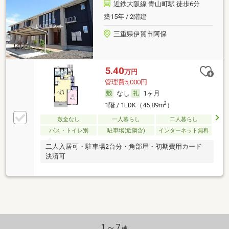
近鉄大阪線 青山町駅 徒歩6分
築15年 / 2階建
三重県伊賀市阿保
5.40
万円
管理費5,000円
なし
1ヶ月
2
1階 / 1LDK（45.89m
）
敷金なし
一人暮らし
二人暮らし
バス・トイレ別
駐車場(近隣含)
インターネット無料
二人入居可・駐車場2台分・角部屋・初期費用カード
決済可
1～7
棟