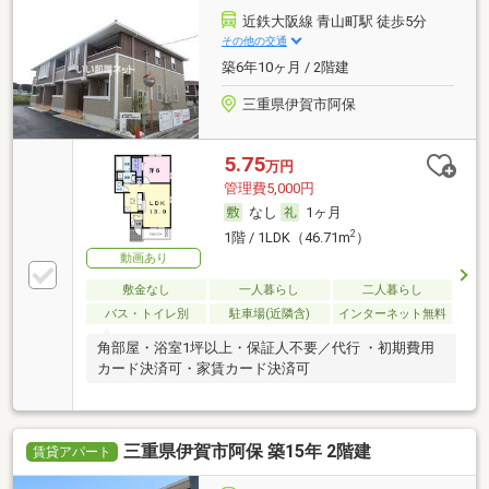
近鉄大阪線 青山町駅 徒歩5分
その他の交通
築6年10ヶ月 / 2階建
三重県伊賀市阿保
5.75
万円
管理費5,000円
なし
1ヶ月
2
1階 / 1LDK（46.71m
）
動画あり
敷金なし
一人暮らし
二人暮らし
バス・トイレ別
駐車場(近隣含)
インターネット無料
角部屋・浴室1坪以上・保証人不要／代行 ・初期費用
カード決済可・家賃カード決済可
三重県伊賀市阿保 築15年 2階建
賃貸アパート