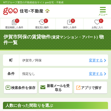
NTTグループ運営の不動産総合サイト goo住宅・不動産
1
0
0
0
最近検索した条件
最近見た物件
保存した条件
お気に入り
伊賀市阿保の賃貸物件
物
(賃貸マンション・アパート)
件一覧
町
変更する
伊賀市／阿保
条件
変更する
指定なし
新着メールを受
検索条件を保存
アプリで探す
取る
人数に合った間取りを選ぶ