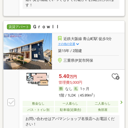
す！
ＧｒｏｗＩＩ
賃貸アパート
近鉄大阪線 青山町駅 徒歩5分
その他の交通
築15年 / 2階建
三重県伊賀市阿保
5.40
万円
管理費5,000円
なし
1ヶ月
2
1階 / 1LDK（45.89m
）
敷金なし
一人暮らし
二人暮らし
バス・トイレ別
駐車場(近隣含)
角部屋
お問い合わせはアパマンショップ名張店へお電話くだ
さい！