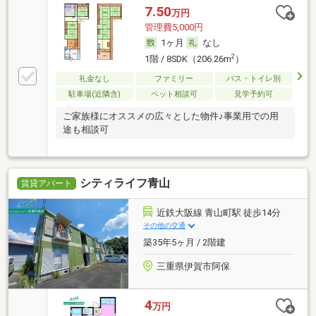
7.50
万円
管理費5,000円
1ヶ月
なし
2
1階 / 8SDK（206.26m
）
礼金なし
ファミリー
バス・トイレ別
駐車場(近隣含)
ペット相談可
見学予約可
ご家族様にオススメの広々とした物件♪事業用での用
途も相談可
シティライフ青山
賃貸アパート
近鉄大阪線 青山町駅 徒歩14分
その他の交通
築35年5ヶ月 / 2階建
三重県伊賀市阿保
4
万円