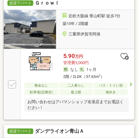
ＧｒｏｗＩ
賃貸アパート
近鉄大阪線 青山町駅 徒歩7分
築15年 / 2階建
三重県伊賀市阿保
5.90
万円
管理費5,000円
なし
1ヶ月
2
2階 / 2LDK（57.63m
）
敷金なし
二人暮らし
バス・トイレ別
駐車場(近隣含)
最上階
南向き
お問い合わせはアパマンショップ名張店までお電話く
ださい！
ダンデライオン青山Ａ
賃貸アパート