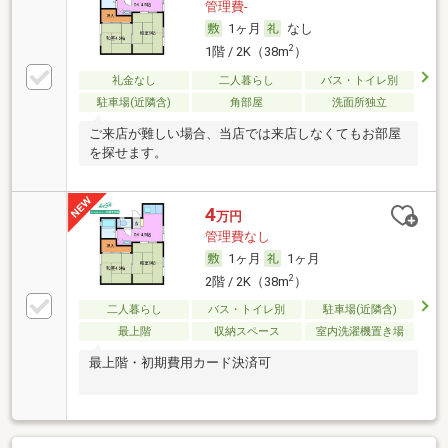
管理費-
1ヶ月
なし
2
1階 / 2K（38m
）
礼金なし
二人暮らし
バス・トイレ別
駐車場(近隣含)
角部屋
洗面所独立
ご来店が難しい場合、当店では来店しなくてもお部屋
を探せます。
4
万円
管理費なし
1ヶ月
1ヶ月
2
2階 / 2K（38m
）
二人暮らし
バス・トイレ別
駐車場(近隣含)
最上階
収納スペース
室内洗濯機置き場
最上階・初期費用カード決済可