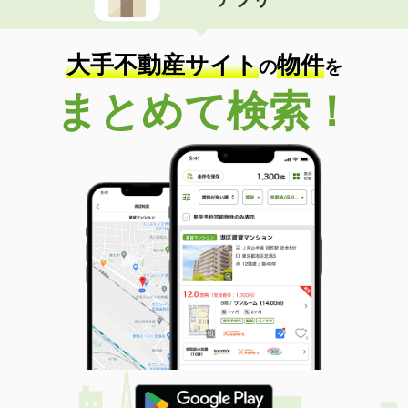
大手不動産サイト
物件
の
を
まとめて検索！