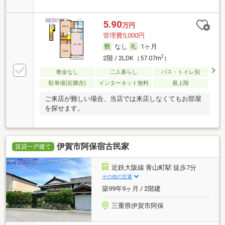
5.90
万円
管理費5,000円
なし
1ヶ月
2
2階 / 2LDK（57.07m
）
敷金なし
二人暮らし
バス・トイレ別
駐車場(近隣含)
インターネット無料
最上階
ご来店が難しい場合、当店では来店しなくてもお部屋
を探せます。
伊賀市阿保宿古民家
賃貸一戸建て
近鉄大阪線 青山町駅 徒歩7分
その他の交通
築99年9ヶ月 / 2階建
三重県伊賀市阿保