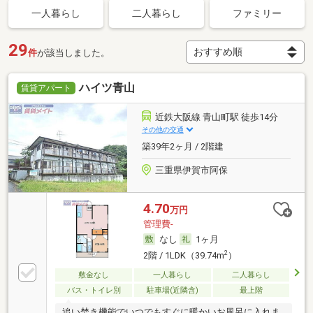
一人暮らし
二人暮らし
ファミリー
29
件
が該当しました。
ハイツ青山
賃貸アパート
近鉄大阪線 青山町駅 徒歩14分
その他の交通
築39年2ヶ月 / 2階建
三重県伊賀市阿保
4.70
万円
管理費-
なし
1ヶ月
2
2階 / 1LDK（39.74m
）
敷金なし
一人暮らし
二人暮らし
バス・トイレ別
駐車場(近隣含)
最上階
追い焚き機能でいつでもすぐに暖かいお風呂に入れま