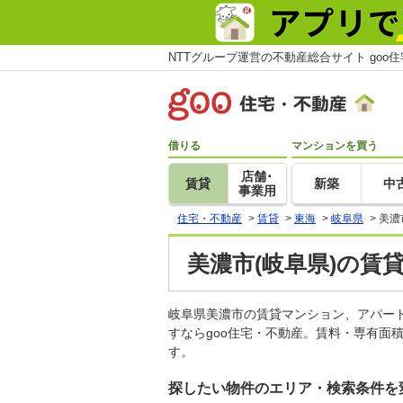
NTTグループ運営の不動産総合サイト goo
借りる
マンションを買う
店舗･
賃貸
新築
中
事業用
住宅・不動産
>
賃貸
>
東海
>
岐阜県
>
美濃
美濃市(岐阜県)の賃
岐阜県美濃市の賃貸マンション、アパー
すならgoo住宅・不動産。賃料・専有面
す。
探したい物件のエリア・検索条件を