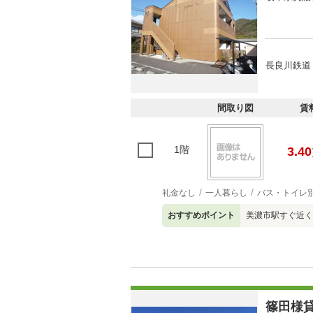
長良川鉄道
間取り図
賃
1階
3.40
礼金なし
一人暮らし
バス・トイレ
おすすめポイント
美濃市駅すぐ近く
篠田様