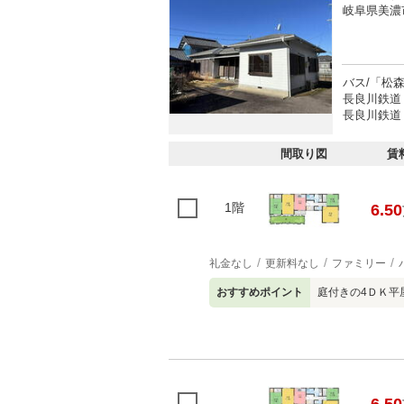
岐阜県美濃
バス/「松
長良川鉄道 
長良川鉄道 
間取り図
賃
1階
6.50
礼金なし
更新料なし
ファミリー
おすすめポイント
庭付きの4ＤＫ平