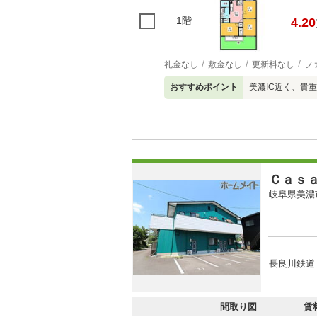
1階
4.20
礼金なし
敷金なし
更新料なし
フ
おすすめポイント
美濃IC近く、貴
Ｃａｓ
岐阜県美濃
長良川鉄道 
間取り図
賃