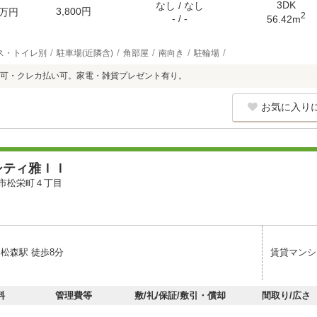
3DK
なし / なし
3,800円
万円
2
- / -
56.42m
ス・トイレ別
駐車場(近隣含)
角部屋
南向き
駐輪場
可・クレカ払い可。家電・雑貨プレゼント有り。
お気に入り
シティ雅ＩＩ
市松栄町４丁目
松森駅 徒歩8分
賃貸マンシ
料
管理費等
敷/礼/保証/敷引・償却
間取り/広さ