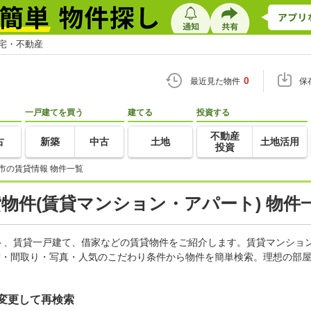
住宅・不動産
0
最近見た物件
保
一戸建てを買う
建てる
投資する
不動産
古
新築
中古
土地
土地活用
投資
市の賃貸情報 物件一覧
貸物件(賃貸マンション・アパート) 物件
ト、賃貸一戸建て、借家などの賃貸物件をご紹介します。賃貸マンショ
積・間取り・写真・人気のこだわり条件から物件を簡単検索。理想の部屋
変更して再検索