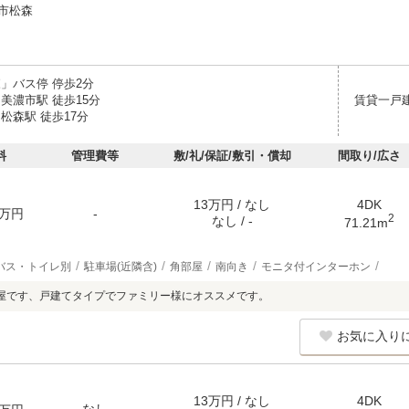
市松森
森」バス停 停歩2分
美濃市駅 徒歩15分
賃貸一戸
松森駅 徒歩17分
料
管理費等
敷/礼/保証/敷引・償却
間取り/広さ
13万円 / なし
4DK
万円
-
2
なし / -
71.21m
バス・トイレ別
駐車場(近隣含)
角部屋
南向き
モニタ付インターホン
屋です、戸建てタイプでファミリー様にオススメです。
お気に入り
13万円 / なし
4DK