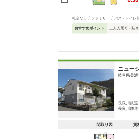
6.50
礼金なし
ファミリー
バス・トイレ
おすすめポイント
二人入居可・駐車
ニュー
岐阜県美濃
長良川鉄道 
長良川鉄道 
間取り図
賃