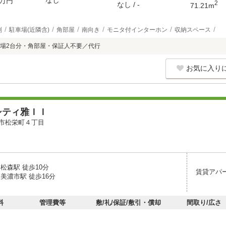
なし
万円
2
なし / -
71.21m
別
駐車場(近隣含)
角部屋
南向き
モニタ付インターホン
収納スペース
場2台分・角部屋・保証人不要／代行
お気に入り
シティ雅ＩＩ
市松栄町４丁目
松森駅 徒歩10分
賃貸アパ
美濃市駅 徒歩16分
料
管理費等
敷/礼/保証/敷引・償却
間取り/広さ