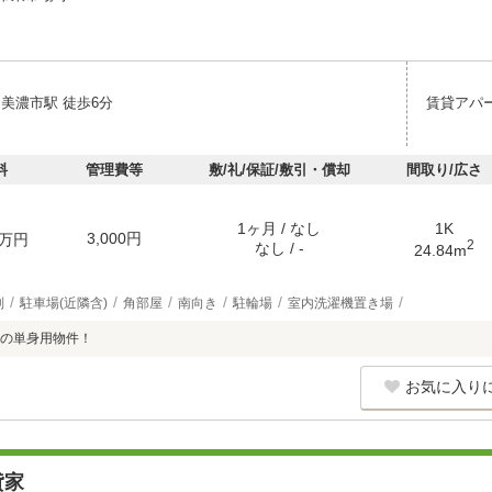
 美濃市駅 徒歩6分
賃貸アパ
料
管理費等
敷/礼/保証/敷引・償却
間取り/広さ
1ヶ月 / なし
1K
3,000円
万円
2
なし / -
24.84m
別
駐車場(近隣含)
角部屋
南向き
駐輪場
室内洗濯機置き場
の単身用物件！
お気に入り
貸家