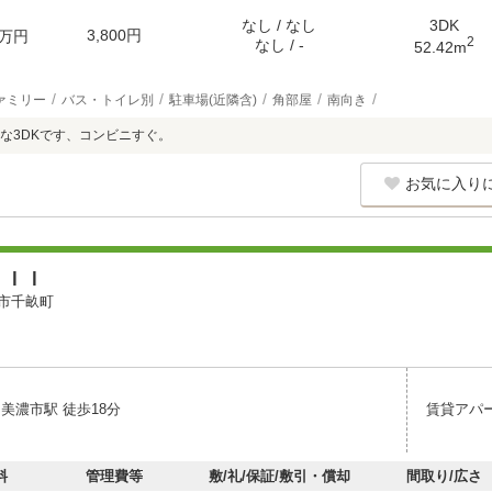
なし / なし
3DK
3,800円
万円
2
なし / -
52.42m
ァミリー
バス・トイレ別
駐車場(近隣含)
角部屋
南向き
重な3DKです、コンビニすぐ。
お気に入り
ａＩＩ
市千畝町
美濃市駅 徒歩18分
賃貸アパ
料
管理費等
敷/礼/保証/敷引・償却
間取り/広さ