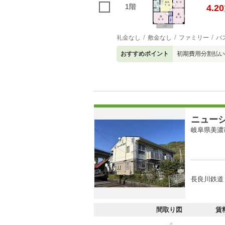
1階
4.20
礼金なし
敷金なし
ファミリー
バ
おすすめポイント
初期費用分割払い
ニュー
岐阜県美濃
長良川鉄道 
間取り図
賃