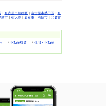
区
｜
名古屋市瑞穂区
｜
名古屋市熱田区
｜
名
津島市
｜
稲沢市
｜
岩倉市
｜
清須市
｜
北名古
用
不動産投資
住宅・不動産