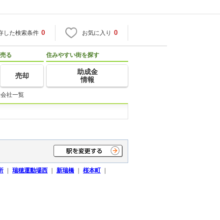
0
0
存した検索条件
お気に入り
売る
住みやすい街を探す
助成金
売却
情報
産会社一覧
所
｜
瑞穂運動場西
｜
新瑞橋
｜
桜本町
｜