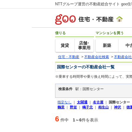
NTTグループ運営の不動産総合サイト goo
借りる
マンションを買う
店舗･
賃貸
新築
中
事業用
住宅・不動産
>
不動産会社検索
>
不動産会社
国際センターの不動産会社一覧
※乗車する時間帯や乗り換え時間によって、実
検索条件
駅：国際センター
指定なし
｜
太閤通
｜
名古屋
｜
国際センター
鶴里
｜
野並
｜
鳴子北
｜
相生山
｜
神沢
｜
徳
6
件中
1～6
件を表示