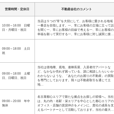
営業時間・定休日
不動産会社のコメント
当店は５つの”常”を大切にして、お客様に愛される地域
10:00～16:00 日曜
一番店を目指します。一、常にお客様の立場に立って話
日・月曜日・祝日
を聞く一、常にお客様の目線で考える一、常にお客様の
幸福を願って実行する一、常にお客様に対し誠実に接…
09:00～18:00 土日
祝
当社は借地権、底地、連棟長屋、入居者付アパートな
ど、なかなか売れず困っている、誰に相談したらいいか
09:00～18:00 土曜
わからないような、「あなたのお困りの不動産」の買取
日、日曜日、祝日
を専門にしております。我々は不動産取引を通じて土
地…
名古屋都心エリアで新たな拠点をお探しの皆様へ。当社
09:00～20:00 年中
は、丸の内・名駅・栄エリアを中心とした都心エリアの
無休
オフィス・店舗の賃貸仲介をメインに、貴社の成長を支
えるパートナーとして活動しております。当社の最大…