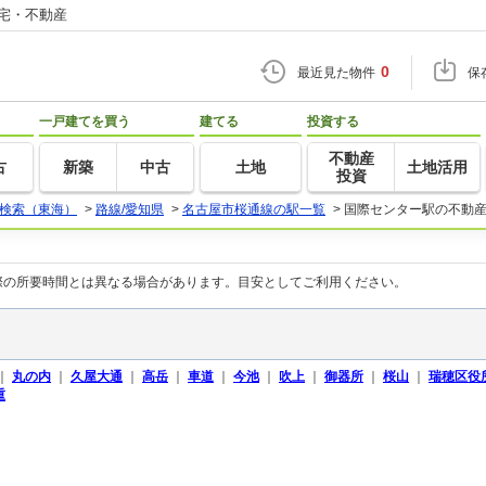
住宅・不動産
0
最近見た物件
保
一戸建てを買う
建てる
投資する
不動産
古
新築
中古
土地
土地活用
投資
検索（東海）
>
路線/愛知県
>
名古屋市桜通線の駅一覧
>
国際センター駅の不動
際の所要時間とは異なる場合があります。目安としてご利用ください。
｜
丸の内
｜
久屋大通
｜
高岳
｜
車道
｜
今池
｜
吹上
｜
御器所
｜
桜山
｜
瑞穂区役
重