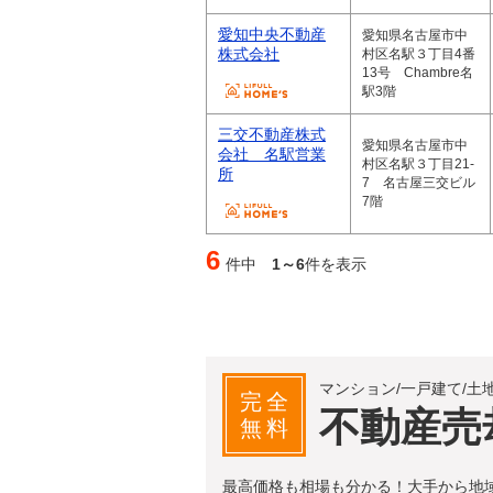
愛知中央不動産
愛知県名古屋市中
株式会社
村区名駅３丁目4番
13号 Chambre名
駅3階
三交不動産株式
愛知県名古屋市中
会社 名駅営業
村区名駅３丁目21-
所
7 名古屋三交ビル
7階
6
件中
1～6
件を表示
マンション/一戸建て/土
完全
不動産売
無料
最高価格も相場も分かる！大手から地