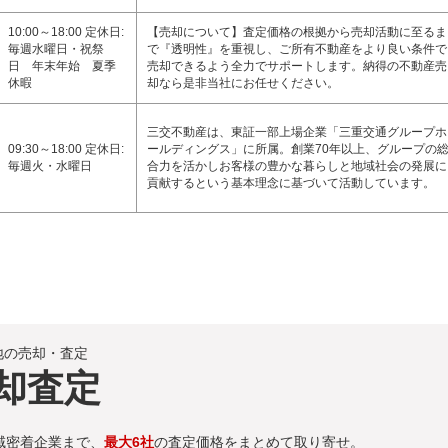
10:00～18:00 定休日:
【売却について】査定価格の根拠から売却活動に至るま
毎週水曜日・祝祭
で『透明性』を重視し、ご所有不動産をより良い条件で
日 年末年始 夏季
売却できるよう全力でサポートします。納得の不動産売
休暇
却なら是非当社にお任せください。
三交不動産は、東証一部上場企業「三重交通グループホ
09:30～18:00 定休日:
ールディングス」に所属。創業70年以上、グループの
毎週火・水曜日
合力を活かしお客様の豊かな暮らしと地域社会の発展に
貢献するという基本理念に基づいて活動しています。
地の売却・査定
却査定
域密着企業まで、
最大6社
の査定価格をまとめて取り寄せ。