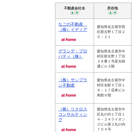
不動産会社名
所在地
なごの不動産
愛知県名古屋市西
（株）イディア
区那古野１丁目２
０－２１
グランデ・プロ
愛知県名古屋市中
パティ（株）
村区那古野１丁目
３８番１号星光桜
通ビル３階
（株）サンプラ
愛知県名古屋市中
ン不動産
村区名駅５丁目１
６－１７花車ビル
南館６階
（株）リクロス
愛知県名古屋市中
コンサルティン
区丸の内１丁目１
グ
４－２４ライオン
ズビル第２丸の内
７０４号