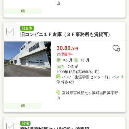
山
1階
貸倉庫
旧コンビニ１Ｆ倉庫（３Ｆ事務所も賃貸可）
30.80
万円
管理費等-
3ヶ月
1ヶ月
2
面積
243m
1990年12月(築35年9ヶ月)
バス/「生涯学習センター前」バス
停 停歩4分
宮城県宮城郡七ヶ浜町吉田浜字野
山
1階
貸地