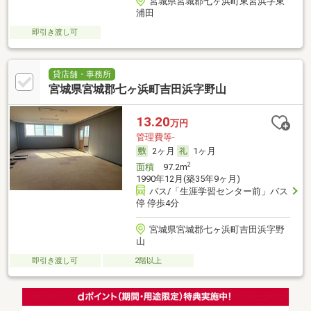
宮城県宮城郡七ヶ浜町東宮浜字東
浦田
即引き渡し可
貸店舗・事務所
宮城県宮城郡七ヶ浜町吉田浜字野山
13.20
万円
管理費等-
2ヶ月
1ヶ月
2
面積
97.2m
1990年12月(築35年9ヶ月)
バス/「生涯学習センター前」バス
停 停歩4分
宮城県宮城郡七ヶ浜町吉田浜字野
山
即引き渡し可
2階以上