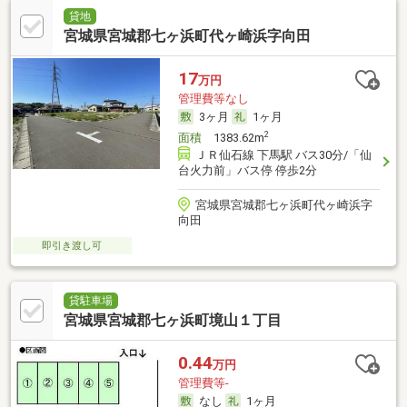
貸地
宮城県宮城郡七ヶ浜町代ヶ崎浜字向田
17
万円
管理費等なし
3ヶ月
1ヶ月
2
面積
1383.62m
ＪＲ仙石線 下馬駅 バス30分/「仙
台火力前」バス停 停歩2分
宮城県宮城郡七ヶ浜町代ヶ崎浜字
向田
即引き渡し可
貸駐車場
宮城県宮城郡七ヶ浜町境山１丁目
0.44
万円
管理費等-
なし
1ヶ月