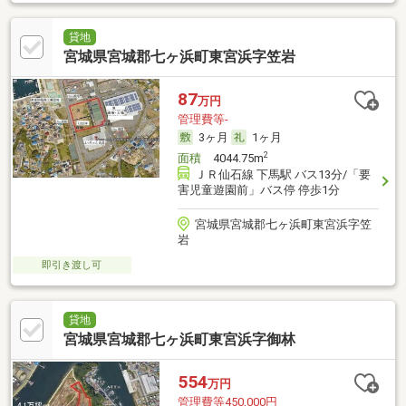
貸地
宮城県宮城郡七ヶ浜町東宮浜字笠岩
87
万円
管理費等-
3ヶ月
1ヶ月
2
面積
4044.75m
ＪＲ仙石線 下馬駅 バス13分/「要
害児童遊園前」バス停 停歩1分
宮城県宮城郡七ヶ浜町東宮浜字笠
岩
即引き渡し可
貸地
宮城県宮城郡七ヶ浜町東宮浜字御林
554
万円
管理費等450,000円