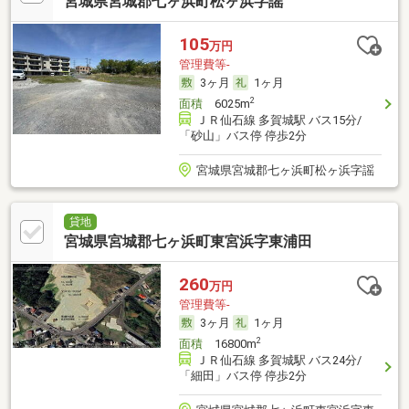
宮城県宮城郡七ヶ浜町松ヶ浜字謡
105
万円
管理費等-
3ヶ月
1ヶ月
2
面積
6025m
ＪＲ仙石線 多賀城駅 バス15分/
「砂山」バス停 停歩2分
宮城県宮城郡七ヶ浜町松ヶ浜字謡
貸地
宮城県宮城郡七ヶ浜町東宮浜字東浦田
260
万円
管理費等-
3ヶ月
1ヶ月
2
面積
16800m
ＪＲ仙石線 多賀城駅 バス24分/
「細田」バス停 停歩2分