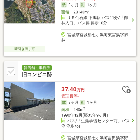
3ヶ月
1ヶ月
2
面積
28143m
ＪＲ仙石線 下馬駅 バス11分/「御
林入口」バス停 停歩10分
宮城県宮城郡七ヶ浜町東宮浜字御
林
即引き渡し可
貸店舗・事務所
旧コンビニ跡
37.40
万円
管理費等-
3ヶ月
1ヶ月
2
面積
243m
1990年12月(築35年9ヶ月)
バス/「生涯学習センター前」バス
停 停歩4分
宮城県宮城郡七ヶ浜町吉田浜字野