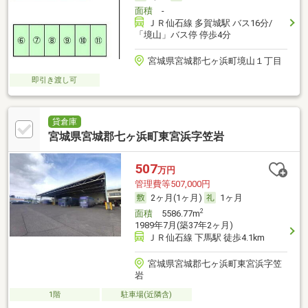
面積
-
ＪＲ仙石線 多賀城駅 バス16分/
「境山」バス停 停歩4分
宮城県宮城郡七ヶ浜町境山１丁目
即引き渡し可
貸倉庫
宮城県宮城郡七ヶ浜町東宮浜字笠岩
507
万円
管理費等507,000円
2ヶ月(1ヶ月)
1ヶ月
2
面積
5586.77m
1989年7月(築37年2ヶ月)
ＪＲ仙石線 下馬駅 徒歩4.1km
宮城県宮城郡七ヶ浜町東宮浜字笠
岩
1階
駐車場(近隣含)