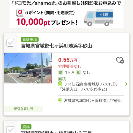
貸駐車場
宮城県宮城郡七ヶ浜町湊浜字砂山
0.55
万円
管理費等なし
1ヶ月
なし
面積
-
ＪＲ仙石線 多賀城駅 バス15分/
「湊浜入口」バス停 停歩2分
宮城県宮城郡七ヶ浜町湊浜字砂山
即引き渡し可
貸地