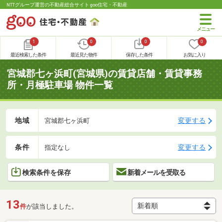
NTTグループ運営の不動産総合サイト goo住宅・不動産
1
0
0
0
最近検索した条件
最近見た物件
保存した条件
お気に入り
宮城郡七ヶ浜町(宮城県)の賃貸店舗・賃貸事務
所・月極駐車場 物件一覧
地域
変更する
宮城郡七ヶ浜町
条件
変更する
指定なし
検索条件を保存
新着メールを受取る
13
件
が該当しました。