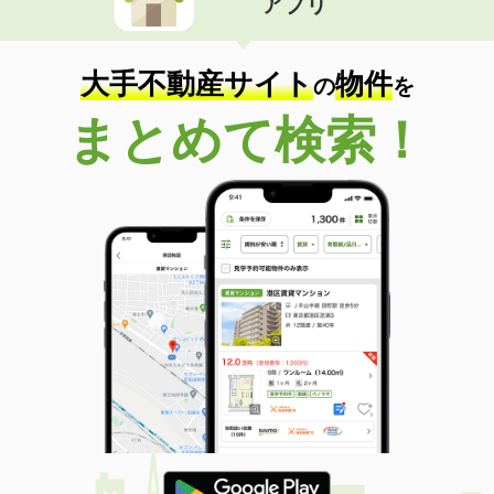
アプリ
大手不動産サイト
物件
の
を
まとめて検索！