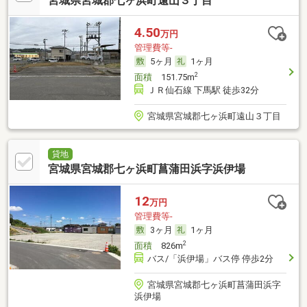
宮城県宮城郡七ヶ浜町遠山３丁目
4.50
万円
管理費等-
5ヶ月
1ヶ月
2
面積
151.75m
ＪＲ仙石線 下馬駅 徒歩32分
宮城県宮城郡七ヶ浜町遠山３丁目
貸地
宮城県宮城郡七ヶ浜町菖蒲田浜字浜伊場
12
万円
管理費等-
3ヶ月
1ヶ月
2
面積
826m
バス/「浜伊場」バス停 停歩2分
宮城県宮城郡七ヶ浜町菖蒲田浜字
浜伊場