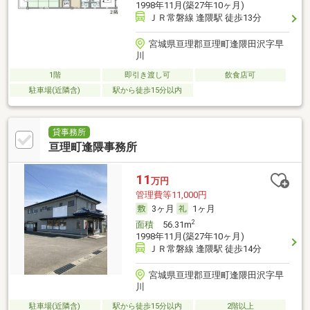
1998年11月(築27年10ヶ月)
ＪＲ常磐線 逢隈駅 徒歩13分
宮城県亘理郡亘理町逢隈田沢字早
川
1階
即引き渡し可
飲食店可
駐車場(近隣含)
駅から徒歩15分以内
貸事務所
亘理町逢隈事務所
11
万円
管理費等11,000円
3ヶ月
1ヶ月
2
面積
56.31m
1998年11月(築27年10ヶ月)
ＪＲ常磐線 逢隈駅 徒歩14分
宮城県亘理郡亘理町逢隈田沢字早
川
駐車場(近隣含)
駅から徒歩15分以内
2階以上