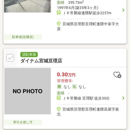
2
面積
295.73m
1991年6月(築35年3ヶ月)
ＪＲ常磐線逢隈駅徒歩2257m
宮城県亘理郡亘理町逢隈中泉字大
原
駐車場(近隣含)
貸駐車場
ダイナム宮城亘理店
0.30
万円
管理費等-
なし
なし
面積
-
ＪＲ常磐線 亘理駅 徒歩30分
宮城県亘理郡亘理町逢隈高屋字柴
北
即引き渡し可