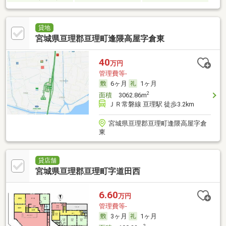
貸地
宮城県亘理郡亘理町逢隈高屋字倉東
40
万円
管理費等-
6ヶ月
1ヶ月
2
面積
3062.86m
ＪＲ常磐線 亘理駅 徒歩3.2km
宮城県亘理郡亘理町逢隈高屋字倉
東
貸店舗
宮城県亘理郡亘理町字道田西
6.60
万円
管理費等-
3ヶ月
1ヶ月