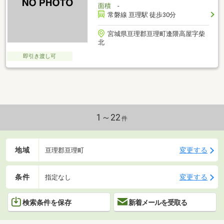
面積
-
常磐線 亘理駅 徒歩30分
宮城県亘理郡亘理町逢隈高屋字柴
北
即引き渡し可
1～22
件
地域
変更する
亘理郡亘理町
条件
変更する
指定なし
検索条件を保存
新着メールを受取る