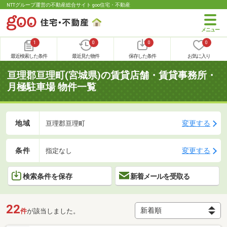
NTTグループ運営の不動産総合サイト goo住宅・不動産
1
0
0
0
最近検索した条件
最近見た物件
保存した条件
お気に入り
亘理郡亘理町(宮城県)の賃貸店舗・賃貸事務所・
月極駐車場 物件一覧
地域
変更する
亘理郡亘理町
条件
変更する
指定なし
検索条件を保存
新着メールを受取る
22
件
が該当しました。