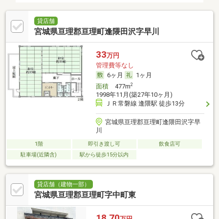
貸店舗
宮城県亘理郡亘理町逢隈田沢字早川
33
万円
管理費等なし
6ヶ月
1ヶ月
2
面積
477m
1998年11月(築27年10ヶ月)
ＪＲ常磐線 逢隈駅 徒歩13分
宮城県亘理郡亘理町逢隈田沢字早
川
1階
即引き渡し可
飲食店可
駐車場(近隣含)
駅から徒歩15分以内
貸店舗（建物一部）
宮城県亘理郡亘理町字中町東
18.70
万円