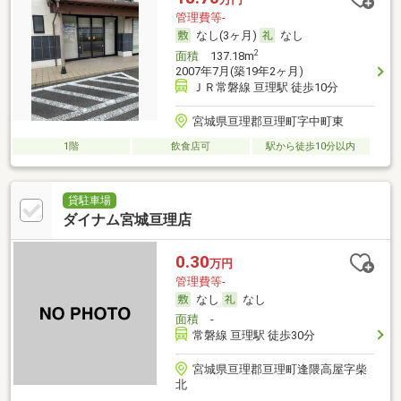
管理費等-
なし(3ヶ月)
なし
2
面積
137.18m
2007年7月(築19年2ヶ月)
ＪＲ常磐線 亘理駅 徒歩10分
宮城県亘理郡亘理町字中町東
1階
飲食店可
駅から徒歩10分以内
貸駐車場
ダイナム宮城亘理店
0.30
万円
管理費等-
なし
なし
面積
-
常磐線 亘理駅 徒歩30分
宮城県亘理郡亘理町逢隈高屋字柴
北