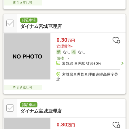
即引き渡し可
貸駐車場
ダイナム宮城亘理店
0.30
万円
管理費等-
なし
なし
面積
-
常磐線 亘理駅 徒歩30分
宮城県亘理郡亘理町逢隈高屋字柴
北
即引き渡し可
貸駐車場
ダイナム宮城亘理店
0.30
万円