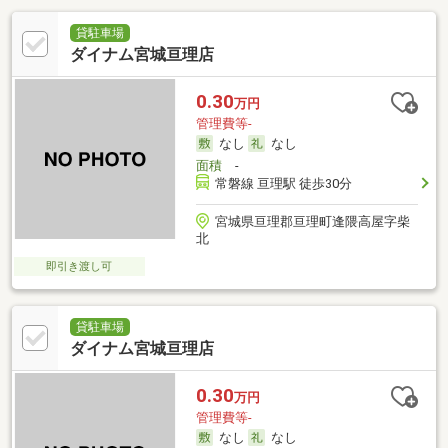
貸駐車場
ダイナム宮城亘理店
0.30
万円
管理費等-
なし
なし
面積
-
常磐線 亘理駅 徒歩30分
宮城県亘理郡亘理町逢隈高屋字柴
北
即引き渡し可
貸駐車場
ダイナム宮城亘理店
0.30
万円
管理費等-
なし
なし