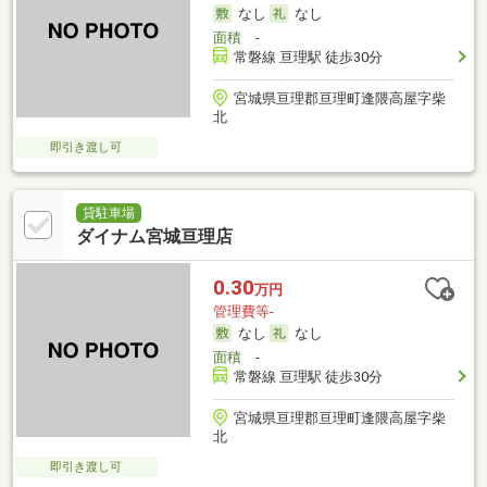
なし
なし
面積
-
常磐線 亘理駅 徒歩30分
宮城県亘理郡亘理町逢隈高屋字柴
北
即引き渡し可
貸駐車場
ダイナム宮城亘理店
0.30
万円
管理費等-
なし
なし
面積
-
常磐線 亘理駅 徒歩30分
宮城県亘理郡亘理町逢隈高屋字柴
北
即引き渡し可