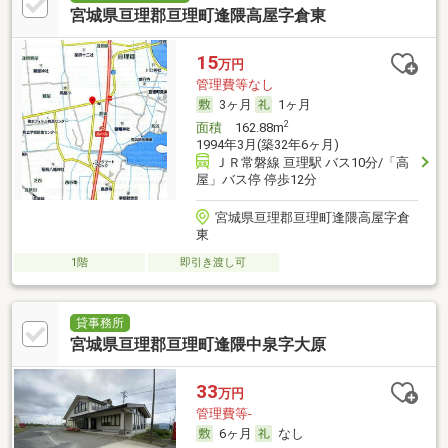
宮城県亘理郡亘理町逢隈高屋字倉東
15
万円
管理費等なし
3ヶ月
1ヶ月
2
面積
162.88m
1994年3月(築32年6ヶ月)
ＪＲ常磐線 亘理駅 バス10分/「高
屋」バス停 停歩12分
宮城県亘理郡亘理町逢隈高屋字倉
東
1階
即引き渡し可
貸事務所
宮城県亘理郡亘理町逢隈中泉字大原
33
万円
管理費等-
6ヶ月
なし