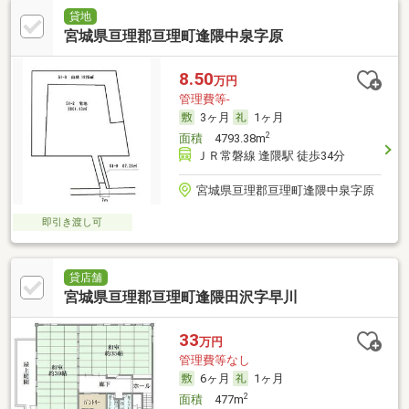
貸地
宮城県亘理郡亘理町逢隈中泉字原
8.50
万円
管理費等-
3ヶ月
1ヶ月
2
面積
4793.38m
ＪＲ常磐線 逢隈駅 徒歩34分
宮城県亘理郡亘理町逢隈中泉字原
即引き渡し可
貸店舗
宮城県亘理郡亘理町逢隈田沢字早川
33
万円
管理費等なし
6ヶ月
1ヶ月
2
面積
477m