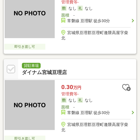
管理費等-
なし
なし
面積
-
常磐線 亘理駅 徒歩30分
宮城県亘理郡亘理町逢隈高屋字柴
北
即引き渡し可
貸駐車場
ダイナム宮城亘理店
0.30
万円
管理費等-
なし
なし
面積
-
常磐線 亘理駅 徒歩30分
宮城県亘理郡亘理町逢隈高屋字柴
北
即引き渡し可