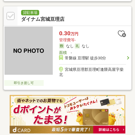
貸駐車場
ダイナム宮城亘理店
0.30
万円
管理費等-
なし
なし
面積
-
常磐線 亘理駅 徒歩30分
宮城県亘理郡亘理町逢隈高屋字柴
北
即引き渡し可