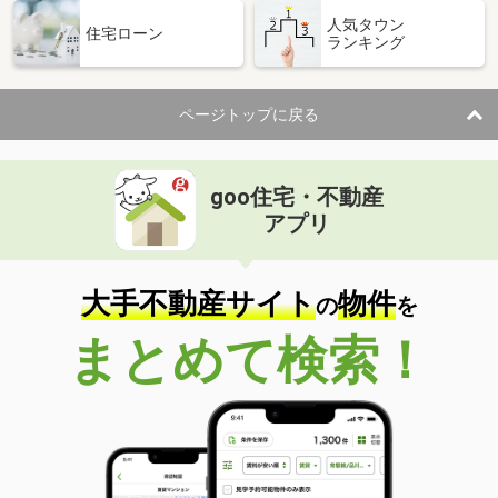
人気タウン
住宅ローン
ランキング
ページトップに戻る
goo住宅・不動産
アプリ
大手不動産サイト
物件
の
を
まとめて検索！