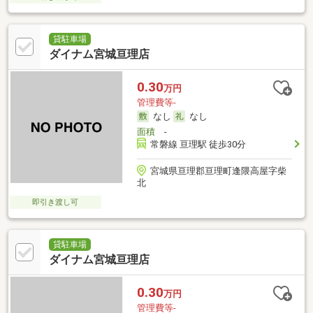
貸駐車場
ダイナム宮城亘理店
0.30
万円
管理費等-
なし
なし
面積
-
常磐線 亘理駅 徒歩30分
宮城県亘理郡亘理町逢隈高屋字柴
北
即引き渡し可
貸駐車場
ダイナム宮城亘理店
0.30
万円
管理費等-