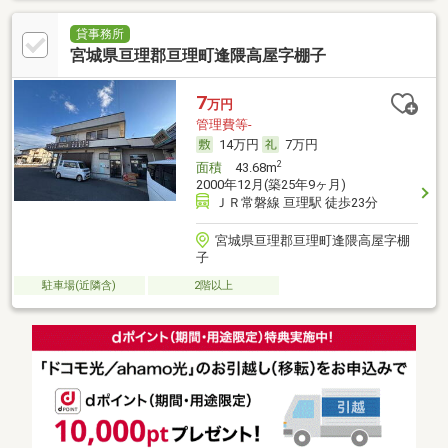
貸事務所
宮城県亘理郡亘理町逢隈高屋字棚子
7
万円
管理費等-
14万円
7万円
2
面積
43.68m
2000年12月(築25年9ヶ月)
ＪＲ常磐線 亘理駅 徒歩23分
宮城県亘理郡亘理町逢隈高屋字棚
子
駐車場(近隣含)
2階以上