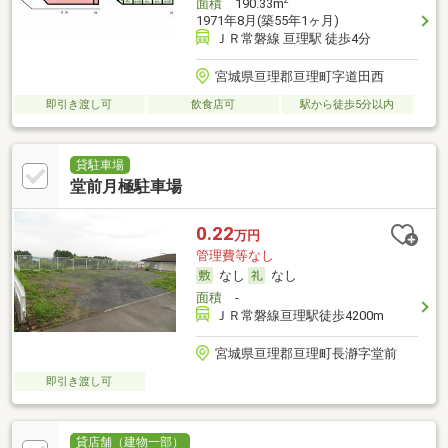
2
面積
190.33m
1971年8月(築55年1ヶ月)
ＪＲ常磐線 亘理駅 徒歩4分
宮城県亘理郡亘理町字道田西
即引き渡し可
飲食店可
駅から徒歩5分以内
貸駐車場
堂前月極駐車場
0.22
万円
管理費等なし
なし
なし
面積
-
ＪＲ常磐線亘理駅徒歩4200m
宮城県亘理郡亘理町長瀞字堂前
即引き渡し可
貸店舗（建物一部）