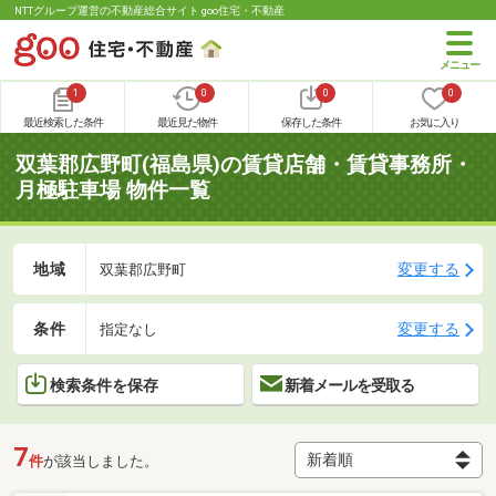
NTTグループ運営の不動産総合サイト goo住宅・不動産
1
0
0
0
最近検索した条件
最近見た物件
保存した条件
お気に入り
双葉郡広野町(福島県)の賃貸店舗・賃貸事務所・
月極駐車場 物件一覧
地域
変更する
双葉郡広野町
条件
変更する
指定なし
検索条件を保存
新着メールを受取る
7
件
が該当しました。