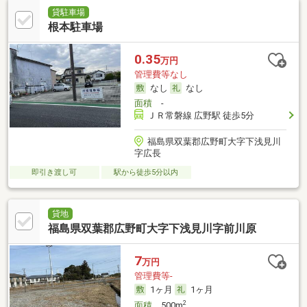
貸駐車場
根本駐車場
0.35
万円
管理費等なし
なし
なし
面積
-
ＪＲ常磐線 広野駅 徒歩5分
福島県双葉郡広野町大字下浅見川
字広長
即引き渡し可
駅から徒歩5分以内
貸地
福島県双葉郡広野町大字下浅見川字前川原
7
万円
管理費等-
1ヶ月
1ヶ月
2
面積
500m