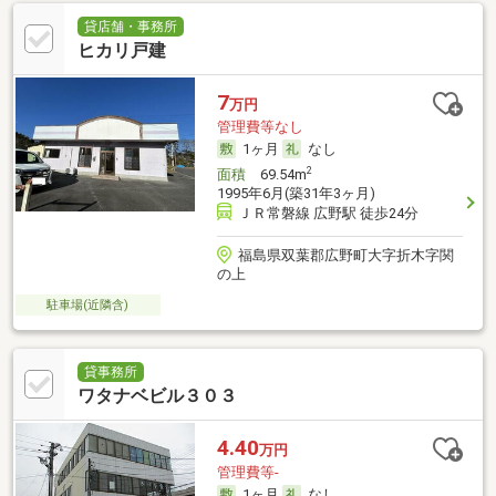
貸店舗・事務所
ヒカリ戸建
7
万円
管理費等なし
1ヶ月
なし
2
面積
69.54m
1995年6月(築31年3ヶ月)
ＪＲ常磐線 広野駅 徒歩24分
福島県双葉郡広野町大字折木字関
の上
駐車場(近隣含)
貸事務所
ワタナベビル３０３
4.40
万円
管理費等-
1ヶ月
なし