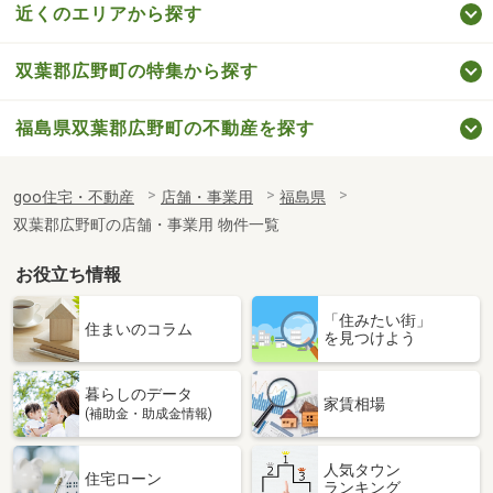
近くのエリアから探す
双葉郡広野町の特集から探す
福島県双葉郡広野町の不動産を探す
goo住宅・不動産
店舗・事業用
福島県
双葉郡広野町の店舗・事業用 物件一覧
お役立ち情報
「住みたい街」
住まいのコラム
を見つけよう
暮らしのデータ
家賃相場
(補助金・助成金情報)
人気タウン
住宅ローン
ランキング