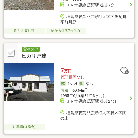
ＪＲ常磐線 広野駅 徒歩7分
福島県双葉郡広野町大字下浅見川
字前川原
即引き渡し可
駅から徒歩7分以内
貸その他
ヒカリ戸建
7
万円
管理費等なし
1ヶ月
なし
2
面積
69.54m
1995年6月(築31年3ヶ月)
ＪＲ常磐線 広野駅 徒歩24分
福島県双葉郡広野町大字折木字関
の上
駐車場(近隣含)