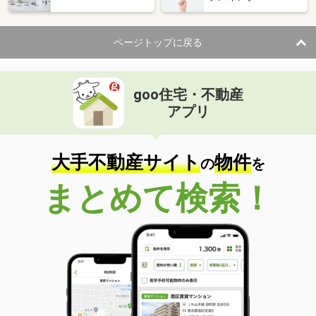
ページトップに戻る
goo住宅・不動産
アプリ
大手不動産サイト
物件
の
を
まとめて検索！