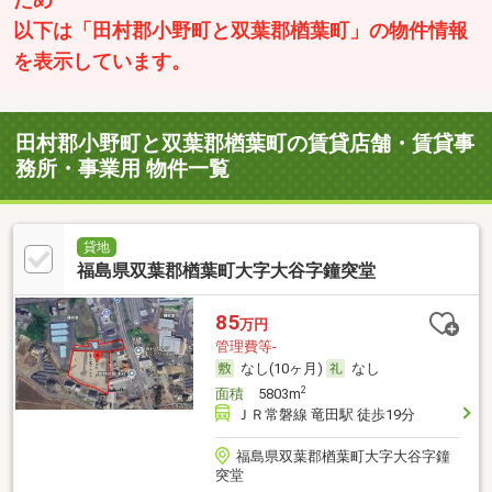
ため
以下は「田村郡小野町と双葉郡楢葉町」の物件情報
を表示しています。
田村郡小野町と双葉郡楢葉町の賃貸店舗・賃貸事
務所・事業用 物件一覧
貸地
福島県双葉郡楢葉町大字大谷字鐘突堂
85
万円
管理費等-
なし(10ヶ月)
なし
2
面積
5803m
ＪＲ常磐線 竜田駅 徒歩19分
福島県双葉郡楢葉町大字大谷字鐘
突堂