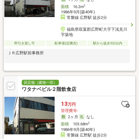
2
面積
16.2m
1986年9月(築40年)
常磐線 広野駅 徒歩2分
福島県双葉郡広野町大字下浅見川
字築地
即引き渡し可
駐車場(近隣含)
駅から徒歩5分以内
ＪＲ広野駅前事務所
貸店舗（建物一部）
ワタナベビル２階飲食店
13
万円
管理費等-
2ヶ月
なし
2
面積
103.68m
1986年9月(築40年)
常磐線 広野駅 徒歩2分