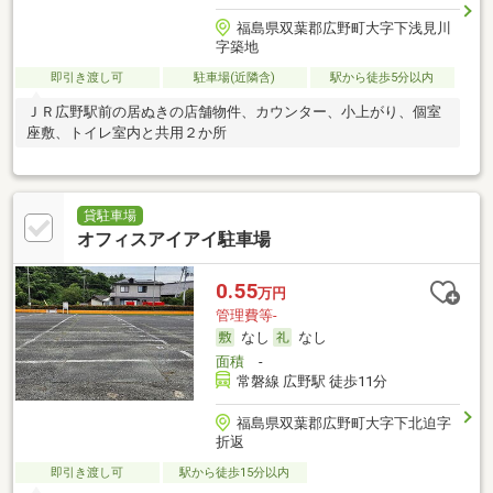
福島県双葉郡広野町大字下浅見川
字築地
即引き渡し可
駐車場(近隣含)
駅から徒歩5分以内
ＪＲ広野駅前の居ぬきの店舗物件、カウンター、小上がり、個室
座敷、トイレ室内と共用２か所
貸駐車場
オフィスアイアイ駐車場
0.55
万円
管理費等-
なし
なし
面積
-
常磐線 広野駅 徒歩11分
福島県双葉郡広野町大字下北迫字
折返
即引き渡し可
駅から徒歩15分以内