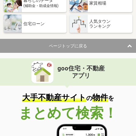
暮らしのデータ
家賃相場
(補助金・助成金情報)
人気タウン
住宅ローン
ランキング
ページトップに戻る
goo住宅・不動産
アプリ
大手不動産サイト
物件
の
を
まとめて検索！