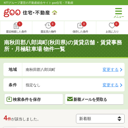
NTTグループ運営の不動産総合サイト goo住宅・不動産
1
0
0
0
最近検索した条件
最近見た物件
保存した条件
お気に入り
南秋田郡八郎潟町(秋田県)の賃貸店舗・賃貸事務
所・月極駐車場 物件一覧
地域
変更する
南秋田郡八郎潟町
条件
変更する
指定なし
検索条件を保存
新着メールを受取る
4
件
が該当しました。