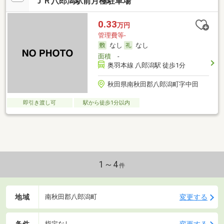
ＪＲ八郎潟駅前月極駐車場
0.33
万円
管理費等-
なし
なし
面積
-
奥羽本線 八郎潟駅 徒歩1分
秋田県南秋田郡八郎潟町字中田
即引き渡し可
駅から徒歩1分以内
1～4
件
地域
変更する
南秋田郡八郎潟町
条件
変更する
指定なし