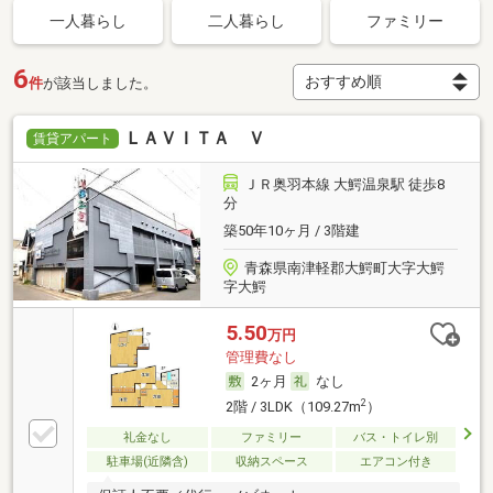
一人暮らし
二人暮らし
ファミリー
6
件
が該当しました。
ＬＡＶＩＴＡ Ｖ
賃貸アパート
ＪＲ奥羽本線 大鰐温泉駅 徒歩8
分
築50年10ヶ月 / 3階建
青森県南津軽郡大鰐町大字大鰐
字大鰐
5.50
万円
管理費なし
2ヶ月
なし
2
2階 / 3LDK（109.27m
）
礼金なし
ファミリー
バス・トイレ別
駐車場(近隣含)
収納スペース
エアコン付き