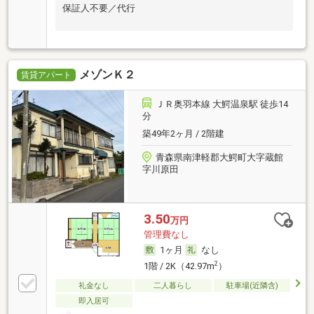
保証人不要／代行
メゾンＫ２
賃貸アパート
ＪＲ奥羽本線 大鰐温泉駅 徒歩14
分
築49年2ヶ月 / 2階建
青森県南津軽郡大鰐町大字蔵館
字川原田
3.50
万円
管理費なし
1ヶ月
なし
2
1階 / 2K（42.97m
）
礼金なし
二人暮らし
駐車場(近隣含)
即入居可