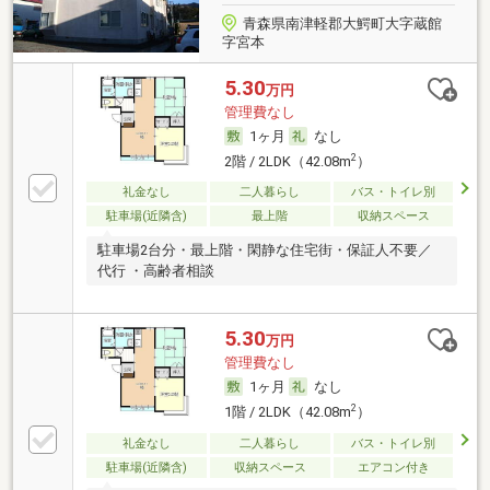
青森県南津軽郡大鰐町大字蔵館
字宮本
5.30
万円
管理費なし
1ヶ月
なし
2
2階 / 2LDK（42.08m
）
礼金なし
二人暮らし
バス・トイレ別
駐車場(近隣含)
最上階
収納スペース
駐車場2台分・最上階・閑静な住宅街・保証人不要／
代行 ・高齢者相談
5.30
万円
管理費なし
1ヶ月
なし
2
1階 / 2LDK（42.08m
）
礼金なし
二人暮らし
バス・トイレ別
駐車場(近隣含)
収納スペース
エアコン付き