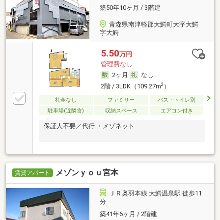
築50年10ヶ月 / 3階建
青森県南津軽郡大鰐町大字大鰐
字大鰐
5.50
万円
管理費なし
2ヶ月
なし
2
2階 / 3LDK（109.27m
）
礼金なし
ファミリー
バス・トイレ別
駐車場(近隣含)
収納スペース
エアコン付き
保証人不要／代行 ・メゾネット
メゾンｙｏｕ宮本
賃貸アパート
ＪＲ奥羽本線 大鰐温泉駅 徒歩11
分
築41年6ヶ月 / 2階建