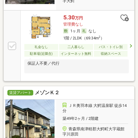
字大鰐
5.30
万円
管理費なし
1ヶ月
なし
2
1階 / 2LDK（69.34m
）
礼金なし
二人暮らし
バス・トイレ別
駐車場(近隣含)
インターネット無料
収納スペース
保証人不要／代行
メゾンＫ２
賃貸アパート
ＪＲ奥羽本線 大鰐温泉駅 徒歩14
分
築49年2ヶ月 / 2階建
青森県南津軽郡大鰐町大字蔵館
字川原田