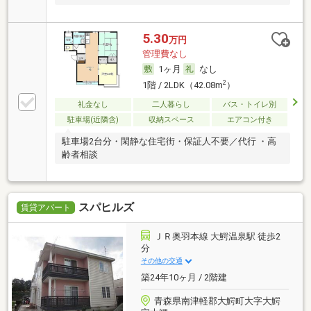
5.30
万円
管理費なし
1ヶ月
なし
2
1階 / 2LDK（42.08m
）
礼金なし
二人暮らし
バス・トイレ別
駐車場(近隣含)
収納スペース
エアコン付き
駐車場2台分・閑静な住宅街・保証人不要／代行 ・高
齢者相談
スパヒルズ
賃貸アパート
ＪＲ奥羽本線 大鰐温泉駅 徒歩2
分
その他の交通
築24年10ヶ月 / 2階建
青森県南津軽郡大鰐町大字大鰐