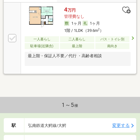
4
万円
管理費なし
1ヶ月
1ヶ月
2
1階 / 1LDK（39.6m
）
一人暮らし
二人暮らし
バス・トイレ別
駐車場(近隣含)
最上階
南向き
最上階・保証人不要／代行 ・高齢者相談
1～5
棟
駅
変更する
弘南鉄道大鰐線/大鰐