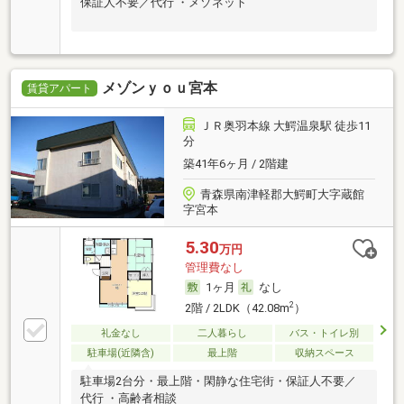
保証人不要／代行 ・メゾネット
メゾンｙｏｕ宮本
賃貸アパート
ＪＲ奥羽本線 大鰐温泉駅 徒歩11
分
築41年6ヶ月 / 2階建
青森県南津軽郡大鰐町大字蔵館
字宮本
5.30
万円
管理費なし
1ヶ月
なし
2
2階 / 2LDK（42.08m
）
礼金なし
二人暮らし
バス・トイレ別
駐車場(近隣含)
最上階
収納スペース
駐車場2台分・最上階・閑静な住宅街・保証人不要／
代行 ・高齢者相談