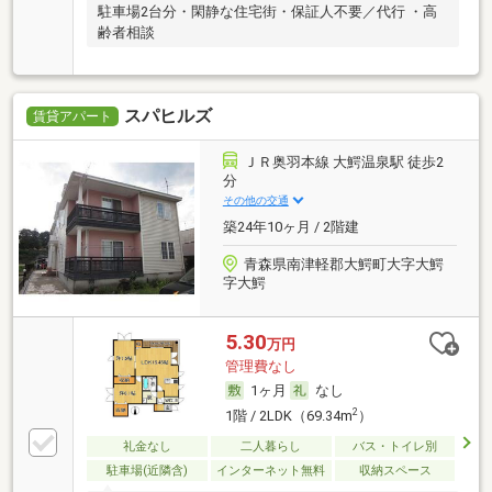
駐車場2台分・閑静な住宅街・保証人不要／代行 ・高
齢者相談
スパヒルズ
賃貸アパート
ＪＲ奥羽本線 大鰐温泉駅 徒歩2
分
その他の交通
築24年10ヶ月 / 2階建
青森県南津軽郡大鰐町大字大鰐
字大鰐
5.30
万円
管理費なし
1ヶ月
なし
2
1階 / 2LDK（69.34m
）
礼金なし
二人暮らし
バス・トイレ別
駐車場(近隣含)
インターネット無料
収納スペース