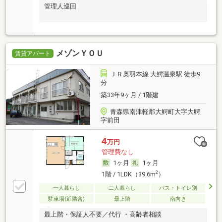
管理人巡回
メゾンＹＯＵ
賃貸アパート
ＪＲ奥羽本線 大鰐温泉駅 徒歩9
分
築33年9ヶ月 / 1階建
青森県南津軽郡大鰐町大字大鰐
字前田
4
万円
管理費なし
1ヶ月
1ヶ月
2
1階 / 1LDK（39.6m
）
一人暮らし
二人暮らし
バス・トイレ別
駐車場(近隣含)
最上階
南向き
最上階・保証人不要／代行 ・高齢者相談