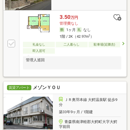
3.50
万円
管理費なし
1ヶ月
なし
2
1階 / 2K（42.97m
）
礼金なし
二人暮らし
駐車場(近隣含)
即入居可
管理人巡回
メゾンＹＯＵ
賃貸アパート
ＪＲ奥羽本線 大鰐温泉駅 徒歩9
分
築33年9ヶ月 / 1階建
青森県南津軽郡大鰐町大字大鰐
字前田