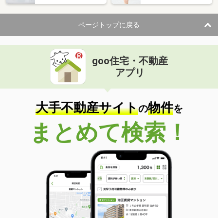
ページトップに戻る
goo住宅・不動産
アプリ
大手不動産サイト
物件
の
を
まとめて検索！