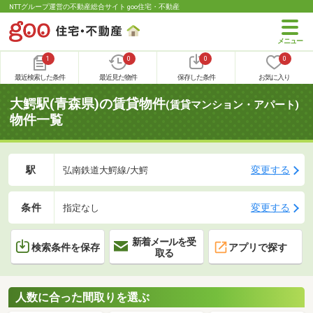
NTTグループ運営の不動産総合サイト goo住宅・不動産
1
0
0
0
最近検索した条件
最近見た物件
保存した条件
お気に入り
大鰐駅(青森県)の賃貸物件
(賃貸マンション・アパート)
物件一覧
駅
変更する
弘南鉄道大鰐線/大鰐
条件
変更する
指定なし
新着メールを受
検索条件を保存
アプリで探す
取る
人数に合った間取りを選ぶ