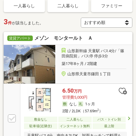
一人暮らし
二人暮らし
ファミリー
3
件
が該当しました。
メゾン モンタールト Ａ
賃貸アパート
山形新幹線 天童駅 バス4分/「篠
田病院前」バス停 停歩3分
築17年8ヶ月 / 2階建
山形県天童市鎌田１丁目
6.50
万円
管理費5,000円
なし
1ヶ月
2
2階 / 2LDK（57.69m
）
敷金なし
二人暮らし
バス・トイレ別
駐車場(近隣含)
インターネット無料
最上階
天童駅バス4分、南向き2LDK。対面キッチンで料理も