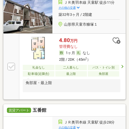
ＪＲ奥羽本線 天童駅 徒歩11分
その他の交通
築32年3ヶ月 / 2階建
山形県天童市糠塚１
4.80
万円
管理費なし
1ヶ月
なし
2
2階 / 2DK（45m
）
礼金なし
二人暮らし
バス・トイレ別
駐車場(近隣含)
最上階
角部屋
角部屋・最上階
五番館
賃貸アパート
ＪＲ奥羽本線 天童駅 徒歩28分
その他の交通