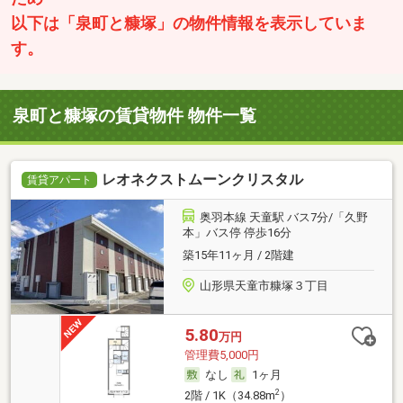
以下は「泉町と糠塚」の物件情報を表示していま
す。
泉町と糠塚の賃貸物件 物件一覧
レオネクストムーンクリスタル
賃貸アパート
奥羽本線 天童駅 バス7分/「久野
本」バス停 停歩16分
築15年11ヶ月 / 2階建
山形県天童市糠塚３丁目
5.80
万円
管理費5,000円
なし
1ヶ月
2
2階 / 1K（34.88m
）