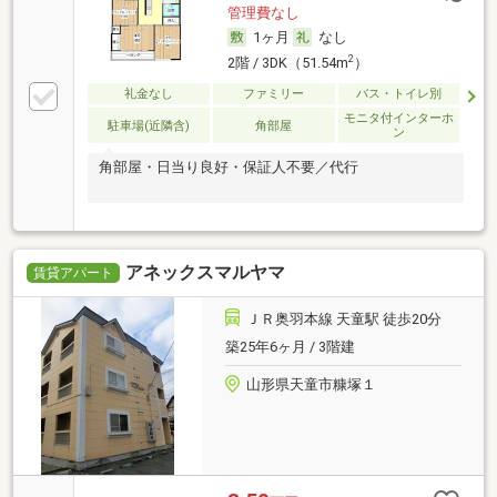
管理費なし
1ヶ月
なし
2
2階 / 3DK（51.54m
）
礼金なし
ファミリー
バス・トイレ別
モニタ付インターホ
駐車場(近隣含)
角部屋
ン
角部屋・日当り良好・保証人不要／代行
アネックスマルヤマ
賃貸アパート
ＪＲ奥羽本線 天童駅 徒歩20分
築25年6ヶ月 / 3階建
山形県天童市糠塚１