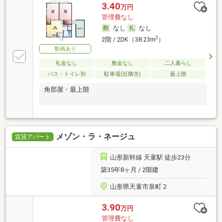
3.40
万円
管理費なし
なし
なし
2
2階 / 2DK（38.23m
）
動画あり
礼金なし
敷金なし
二人暮らし
バス・トイレ別
駐車場(近隣含)
最上階
角部屋・最上階
メゾン・ラ・ネージュ
賃貸アパート
山形新幹線 天童駅 徒歩23分
築35年8ヶ月 / 2階建
山形県天童市泉町２
3.90
万円
管理費なし