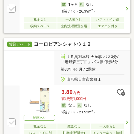
1ヶ月
なし
2
1階 / 1K（26.39m
）
礼金なし
一人暮らし
バス・トイレ別
収納スペース
室内洗濯機置き場
エアコン付き
ヨーロピアンシャトウ１２
賃貸アパート
ＪＲ奥羽本線 天童駅 バス3分/
「老野森三丁目」バス停 停歩5分
築33年4ヶ月 / 2階建
山形県天童市泉町１
3.80
万円
管理費1,000円
なし
なし
2
2階 / 1K（21.92m
）
動画あり
礼金なし
敷金なし
一人暮らし
バス・トイレ別
駐車場(近隣含)
インターネット無料