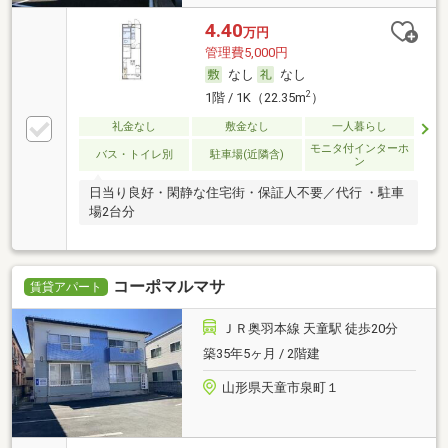
4.40
万円
管理費5,000円
なし
なし
2
1階 / 1K（22.35m
）
礼金なし
敷金なし
一人暮らし
モニタ付インターホ
バス・トイレ別
駐車場(近隣含)
ン
日当り良好・閑静な住宅街・保証人不要／代行 ・駐車
場2台分
コーポマルマサ
賃貸アパート
ＪＲ奥羽本線 天童駅 徒歩20分
築35年5ヶ月 / 2階建
山形県天童市泉町１