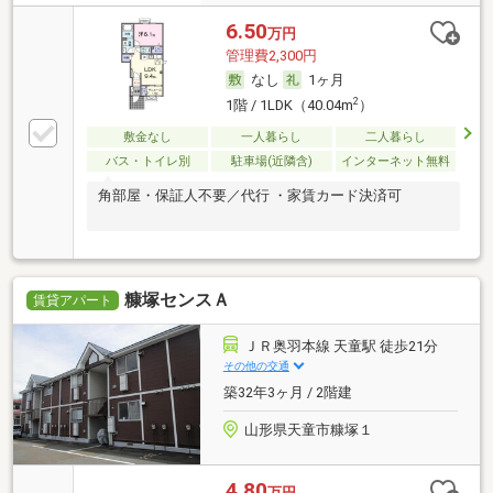
6.50
万円
管理費2,300円
なし
1ヶ月
2
1階 / 1LDK（40.04m
）
敷金なし
一人暮らし
二人暮らし
バス・トイレ別
駐車場(近隣含)
インターネット無料
角部屋・保証人不要／代行 ・家賃カード決済可
糠塚センスＡ
賃貸アパート
ＪＲ奥羽本線 天童駅 徒歩21分
その他の交通
築32年3ヶ月 / 2階建
山形県天童市糠塚１
4.80
万円