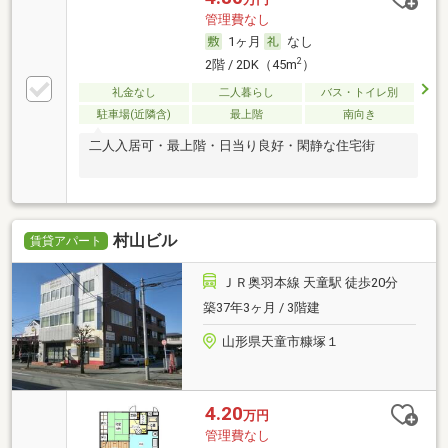
管理費なし
1ヶ月
なし
2
2階 / 2DK（45m
）
礼金なし
二人暮らし
バス・トイレ別
駐車場(近隣含)
最上階
南向き
二人入居可・最上階・日当り良好・閑静な住宅街
村山ビル
賃貸アパート
ＪＲ奥羽本線 天童駅 徒歩20分
築37年3ヶ月 / 3階建
山形県天童市糠塚１
4.20
万円
管理費なし