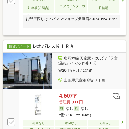
モニタ付インターホ
駐車場(近隣含)
駐輪場
ン
お部屋探しはアパマンショップ天童店へ023−654−8252
レオパレスＫＩＲＡ
賃貸アパート
奥羽本線 天童駅 バス5分/「天童
温泉」バス停 停歩15分
築20年5ヶ月 / 2階建
山形県天童市糠塚３丁目
4.60
万円
管理費5,000円
なし
なし
2
2階 / 1K（22.35m
）
礼金なし
敷金なし
一人暮らし