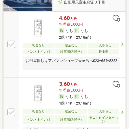
山形県天童市糠塚３丁目
4.60
万円
管理費5,000円
なし
なし
2
2階 / 1K（23.18m
）
礼金なし
敷金なし
一人暮らし
バス・トイレ別
駐車場(近隣含)
最上階
お部屋探しはアパマンショップ天童店へ023−654−8252
3.60
万円
管理費5,000円
なし
なし
2
1階 / 1K（23.18m
）
礼金なし
敷金なし
一人暮らし
モニタ付インターホ
バス・トイレ別
駐車場(近隣含)
ン