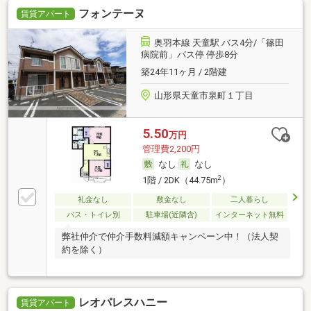
フォンテーヌ
賃貸アパート
奥羽本線 天童駅 バス4分/「篠田
病院前」バス停 停歩8分
築24年11ヶ月 / 2階建
山形県天童市泉町１丁目
5.50
万円
管理費2,200円
なし
なし
2
1階 / 2DK（44.75m
）
礼金なし
敷金なし
二人暮らし
バス・トイレ別
駐車場(近隣含)
インターネット無料
弊社仲介で仲介手数料減額キャンペーン中！（法人契
約を除く）
レオパレスハニー
賃貸アパート