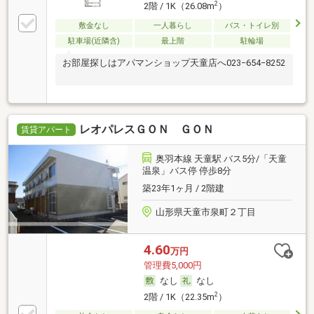
2
2階 / 1K（26.08m
）
敷金なし
一人暮らし
バス・トイレ別
駐車場(近隣含)
最上階
駐輪場
お部屋探しはアパマンショップ天童店へ023−654−8252
レオパレスＧＯＮ ＧＯＮ
賃貸アパート
奥羽本線 天童駅 バス5分/「天童
温泉」バス停 停歩8分
築23年1ヶ月 / 2階建
山形県天童市泉町２丁目
4.60
万円
管理費5,000円
なし
なし
2
2階 / 1K（22.35m
）