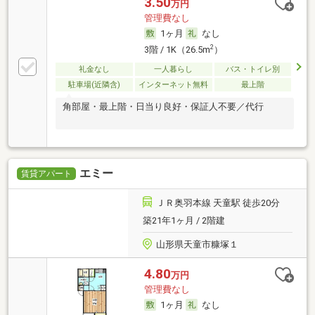
3.50
万円
管理費なし
1ヶ月
なし
2
3階 / 1K（26.5m
）
礼金なし
一人暮らし
バス・トイレ別
駐車場(近隣含)
インターネット無料
最上階
角部屋・最上階・日当り良好・保証人不要／代行
エミー
賃貸アパート
ＪＲ奥羽本線 天童駅 徒歩20分
築21年1ヶ月 / 2階建
山形県天童市糠塚１
4.80
万円
管理費なし
1ヶ月
なし