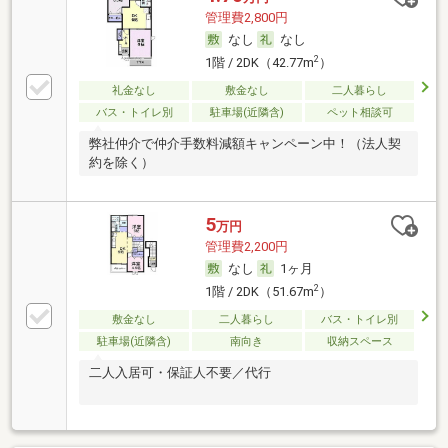
管理費2,800円
なし
なし
2
1階 / 2DK（42.77m
）
礼金なし
敷金なし
二人暮らし
バス・トイレ別
駐車場(近隣含)
ペット相談可
弊社仲介で仲介手数料減額キャンペーン中！（法人契
約を除く）
5
万円
管理費2,200円
なし
1ヶ月
2
1階 / 2DK（51.67m
）
敷金なし
二人暮らし
バス・トイレ別
駐車場(近隣含)
南向き
収納スペース
二人入居可・保証人不要／代行