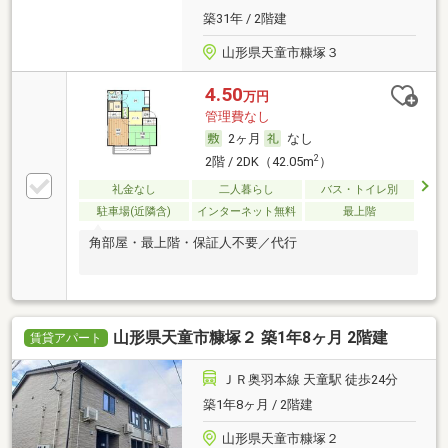
築31年 / 2階建
山形県天童市糠塚３
4.50
万円
管理費なし
2ヶ月
なし
2
2階 / 2DK（42.05m
）
礼金なし
二人暮らし
バス・トイレ別
駐車場(近隣含)
インターネット無料
最上階
角部屋・最上階・保証人不要／代行
山形県天童市糠塚２ 築1年8ヶ月 2階建
賃貸アパート
ＪＲ奥羽本線 天童駅 徒歩24分
築1年8ヶ月 / 2階建
山形県天童市糠塚２