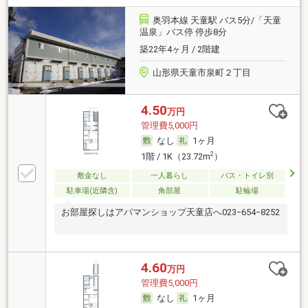
奥羽本線 天童駅 バス5分/「天童
温泉」バス停 停歩8分
築22年4ヶ月 / 2階建
山形県天童市泉町２丁目
4.50
万円
管理費5,000円
なし
1ヶ月
2
1階 / 1K（23.72m
）
敷金なし
一人暮らし
バス・トイレ別
駐車場(近隣含)
角部屋
駐輪場
お部屋探しはアパマンショップ天童店へ023−654−8252
4.60
万円
管理費5,000円
なし
1ヶ月