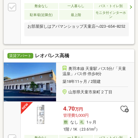
敷金なし
一人暮らし
バス・トイレ別
モニタ付インターホ
駐車場(近隣含)
最上階
ン
お部屋探しはアパマンショップ天童店へ023−654−8252
レオパレス高橋
賃貸アパート
奥羽本線 天童駅 バス5分/「天童
温泉」バス停 停歩8分
築18年11ヶ月 / 2階建
山形県天童市泉町２丁目
4.70
万円
管理費5,000円
なし
1ヶ月
2
1階 / 1K（23.61m
）
敷金なし
一人暮らし
バス・トイレ別