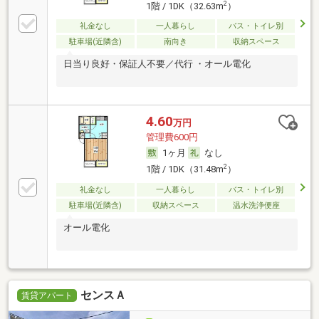
2
1階 / 1DK（32.63m
）
礼金なし
一人暮らし
バス・トイレ別
駐車場(近隣含)
南向き
収納スペース
日当り良好・保証人不要／代行 ・オール電化
4.60
万円
管理費600円
1ヶ月
なし
2
1階 / 1DK（31.48m
）
礼金なし
一人暮らし
バス・トイレ別
駐車場(近隣含)
収納スペース
温水洗浄便座
オール電化
センスＡ
賃貸アパート