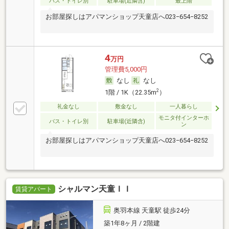
バス・トイレ別
駐車場(近隣含)
最上階
お部屋探しはアパマンショップ天童店へ023−654−8252
4
万円
管理費5,000円
なし
なし
2
1階 / 1K（22.35m
）
礼金なし
敷金なし
一人暮らし
モニタ付インターホ
バス・トイレ別
駐車場(近隣含)
ン
お部屋探しはアパマンショップ天童店へ023−654−8252
シャルマン天童ＩＩ
賃貸アパート
奥羽本線 天童駅 徒歩24分
築1年8ヶ月 / 2階建