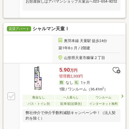
お部屋探しはアパマンショップ天童店へ023−654−8252
シャルマン天童Ｉ
賃貸アパート
奥羽本線 天童駅 徒歩24分
築1年8ヶ月 / 2階建
山形県天童市糠塚２丁目
5.90
万円
管理費2,300円
なし
1ヶ月
2
1階 / ワンルーム（36.41m
）
敷金なし
一人暮らし
ワンルーム
バス・トイレ別
駐車場(近隣含)
インターネット無料
弊社仲介で仲介手数料減額キャンペーン中！（法人契
約を除く）