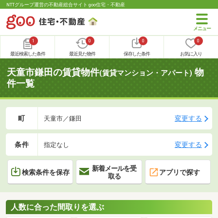
NTTグループ運営の不動産総合サイト goo住宅・不動産
1
0
0
0
最近検索した条件
最近見た物件
保存した条件
お気に入り
天童市鎌田の賃貸物件
物
(賃貸マンション・アパート)
件一覧
町
変更する
天童市／鎌田
条件
変更する
指定なし
新着メールを受
検索条件を保存
アプリで探す
取る
人数に合った間取りを選ぶ