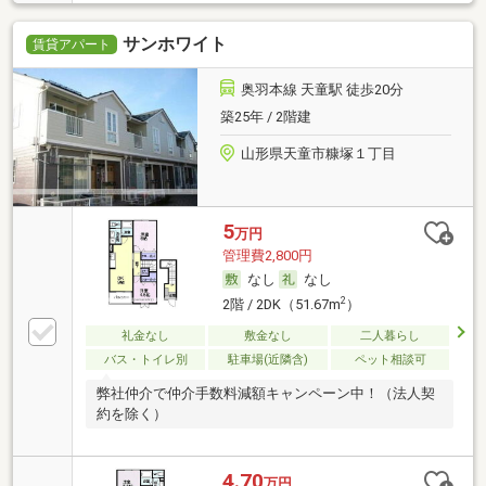
サンホワイト
賃貸アパート
奥羽本線 天童駅 徒歩20分
築25年 / 2階建
山形県天童市糠塚１丁目
5
万円
管理費2,800円
なし
なし
2
2階 / 2DK（51.67m
）
礼金なし
敷金なし
二人暮らし
バス・トイレ別
駐車場(近隣含)
ペット相談可
弊社仲介で仲介手数料減額キャンペーン中！（法人契
約を除く）
4.70
万円