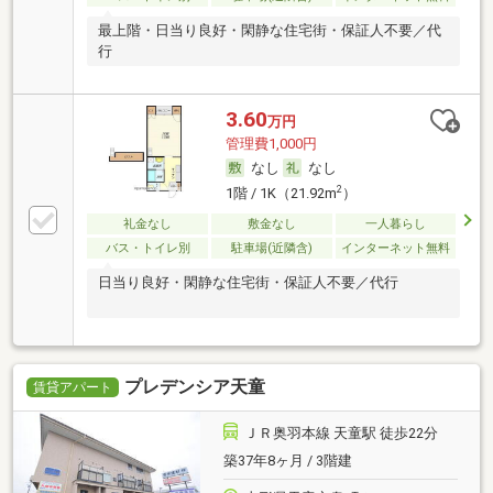
最上階・日当り良好・閑静な住宅街・保証人不要／代
行
3.60
万円
管理費1,000円
なし
なし
2
1階 / 1K（21.92m
）
礼金なし
敷金なし
一人暮らし
バス・トイレ別
駐車場(近隣含)
インターネット無料
日当り良好・閑静な住宅街・保証人不要／代行
プレデンシア天童
賃貸アパート
ＪＲ奥羽本線 天童駅 徒歩22分
築37年8ヶ月 / 3階建