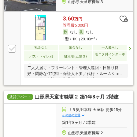
山形県天童市糠塚３
3.60
万円
管理費5,000円
なし
なし
2
1階 / 1K（23.18m
）
礼金なし
敷金なし
一人暮らし
モニタ付インターホ
バス・トイレ別
駐車場(近隣含)
ン
二人入居可・フリーレント・管理人巡回・日当り良
好・閑静な住宅街・保証人不要／代行 ・ルームシェア
可・高齢者相談・初期費用カード決済可
山形県天童市糠塚２ 築1年8ヶ月 2階建
賃貸アパート
ＪＲ奥羽本線 天童駅 徒歩25分
その他の交通
築1年8ヶ月 / 2階建
山形県天童市糠塚２