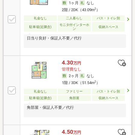
1ヶ月
なし
2
2階 / 2DK（43.09m
）
礼金なし
二人暮らし
バス・トイレ別
モニタ付インターホ
駐車場(近隣含)
収納スペース
ン
日当り良好・保証人不要／代行
4.30
万円
管理費なし
2ヶ月
なし
2
1階 / 3DK（51.54m
）
礼金なし
ファミリー
バス・トイレ別
駐車場(近隣含)
角部屋
収納スペース
角部屋・保証人不要／代行
4.50
万円