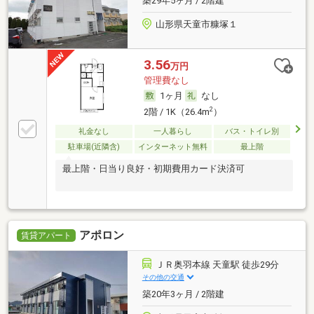
築29年5ヶ月 / 2階建
山形県天童市糠塚１
3.56
万円
管理費なし
1ヶ月
なし
2
2階 / 1K（26.4m
）
礼金なし
一人暮らし
バス・トイレ別
駐車場(近隣含)
インターネット無料
最上階
最上階・日当り良好・初期費用カード決済可
アポロン
賃貸アパート
ＪＲ奥羽本線 天童駅 徒歩29分
その他の交通
築20年3ヶ月 / 2階建