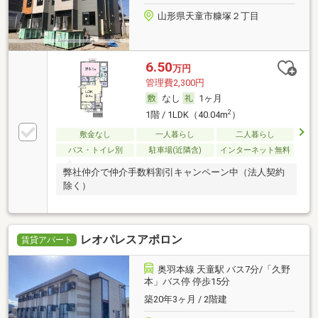
山形県天童市糠塚２丁目
6.50
万円
管理費2,300円
なし
1ヶ月
2
1階 / 1LDK（40.04m
）
敷金なし
一人暮らし
二人暮らし
バス・トイレ別
駐車場(近隣含)
インターネット無料
弊社仲介で仲介手数料割引キャンペーン中（法人契約
除く）
レオパレスアポロン
賃貸アパート
奥羽本線 天童駅 バス7分/「久野
本」バス停 停歩15分
築20年3ヶ月 / 2階建