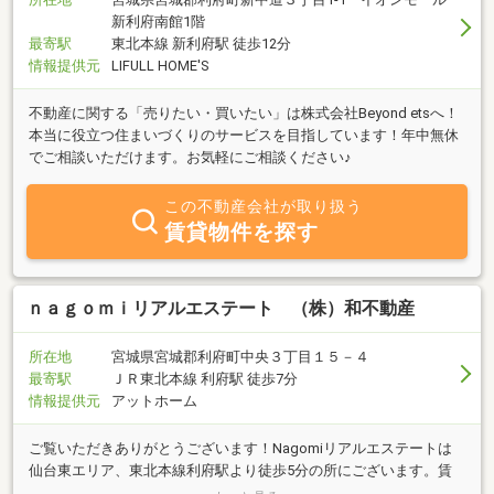
新利府南館1階
最寄駅
東北本線 新利府駅 徒歩12分
情報提供元
LIFULL HOME'S
不動産に関する「売りたい・買いたい」は株式会社Beyond etsへ！
本当に役立つ住まいづくりのサービスを目指しています！年中無休
でご相談いただけます。お気軽にご相談ください♪
この不動産会社が取り扱う
賃貸物件を探す
ｎａｇｏｍｉリアルエステート （株）和不動産
所在地
宮城県宮城郡利府町中央３丁目１５－４
最寄駅
ＪＲ東北本線 利府駅 徒歩7分
情報提供元
アットホーム
ご覧いただきありがとうございます！Nagomiリアルエステートは
仙台東エリア、東北本線利府駅より徒歩5分の所にございます。賃
貸仲介・管理中心に賃貸仲介の専門店として行っており物件の情報