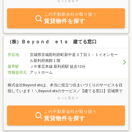
もっと見る
量は地域ナンバー１を自負しております。地域最安物件はもちろ
ん、高層マンションなどの高級賃貸にもしっかり対応しておりま
この不動産会社が取り扱う
す！仙台市内から宮城野区、多賀城、塩釜、利府等のお部屋をお探
賃貸物件を探す
しの際はぜひ一度弊社のお部屋選びをご体感下さい！和「なごみ」
とは、輪と言う意味も込められており、皆様とのご縁を大切にした
いという思いで従業員一同心よりお待ちしております。Nagomiリ
アルエステートでは、和かな空間と雰囲気の中お客様の目線で物件
（株）Ｂｅｙｏｎｄ ｅｔｓ 建てる窓口
をご紹介させていただきます。
所在地
宮城県宮城郡利府町新中道３丁目１－１イオンモー
ル新利府南館１階
最寄駅
ＪＲ東北本線 新利府駅 徒歩12分
情報提供元
アットホーム
株式会社Beyond etsは、本当に役立つ住まいづくりのサービスを目
指しています！＼Beyond etsのサービス／【建てる窓口】宮城県で
家づくりを検討している方向けの無料相談窓口です。●土地情報の
もっと見る
ご紹介 ネット公開前の未公開土地情報もご紹介可能です！●家づ
くりの正しい流れをレクチャー なにから始めたらいいの？という
この不動産会社が取り扱う
方にもアドバイザーが分かりやすく解説します！●安心の予算計画
賃貸物件を探す
をご提案 ライフイベントを考慮したローンシュミレーションで安
心の予算計画をご提案します！●ハウスメーカーの紹介 ご要望に