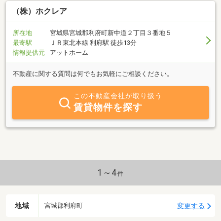
合ったハウスメーカーをご紹介！プラン・見積もりを複数社一括依
頼で、効率的な家づくりをお手伝いします！●中古住宅・建売住
（株）ホクレア
宅・マンション・店舗など、幅広くご相談いただけます！【いえう
る窓口】宮城県で不動産を売却したい方のための無料相談窓口で
所在地
宮城県宮城郡利府町新中道２丁目３番地５
す。●仲介手数料80％OFFだからお得！●査定は無料！複数社一括査
最寄駅
ＪＲ東北本線 利府駅 徒歩13分
定で高額売却！イオンモール新利府南館・イオンモール富谷に店舗
情報提供元
アットホーム
があり、年中無休でご相談いただけます。お気軽にご相談ください
♪
不動産に関する質問は何でもお気軽にご相談ください。
この不動産会社が取り扱う
賃貸物件を探す
1～4
件
地域
変更する
宮城郡利府町