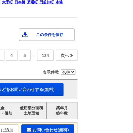
橋
大手町
日本橋
茅場町
門前仲町
木場
この条件を保存
4
5
124
次へ
…
表示件数
などをお問い合わせする(無料)
敷金
使用部分面積
築年月
引・償却
土地面積
築年数
お問い合わせ(無料)
りに追加