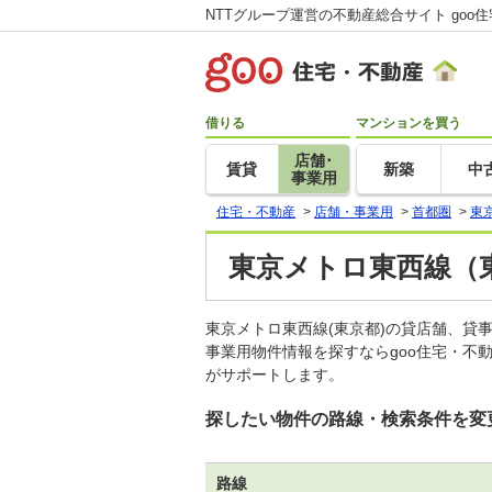
NTTグループ運営の不動産総合サイト goo
借りる
マンションを買う
店舗･
賃貸
新築
中
事業用
住宅・不動産
>
店舗・事業用
>
首都圏
>
東
東京メトロ東西線（
東京メトロ東西線(東京都)の貸店舗、
事業用物件情報を探すならgoo住宅・不
がサポートします。
探したい物件の路線・検索条件を変
路線