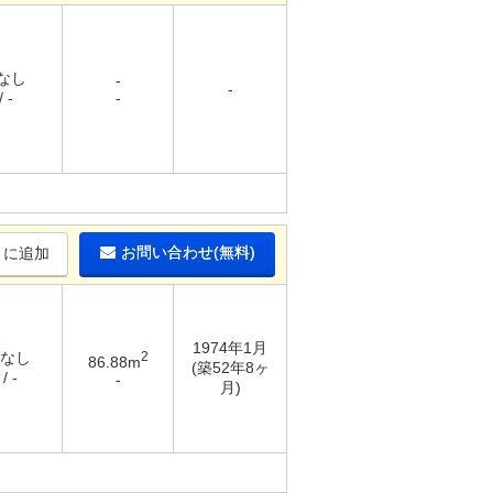
 なし
-
-
 -
-
お問い合わせ(無料)
りに追加
1974年1月
 なし
2
86.88m
(築52年8ヶ
/ -
-
月)