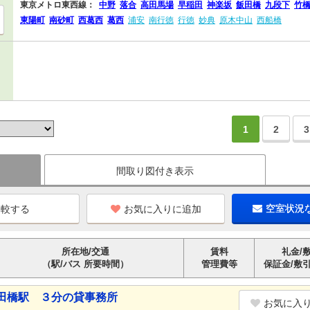
東京メトロ東西線：
中野
落合
高田馬場
早稲田
神楽坂
飯田橋
九段下
竹
東陽町
南砂町
西葛西
葛西
浦安
南行徳
行徳
妙典
原木中山
西船橋
1
2
3
間取り図付き表示
お気に入りに追加
空室状況
所在地/交通
賃料
礼金/
（駅/バス 所要時間）
管理費等
保証金/敷
田橋駅 ３分の貸事務所
お気に入