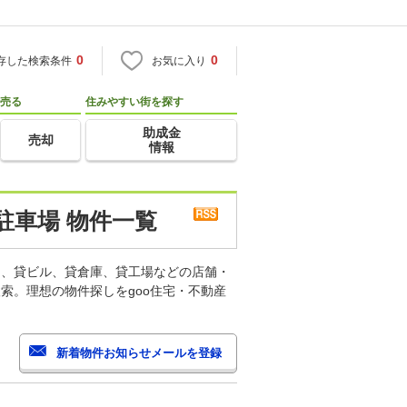
0
0
存した検索条件
お気に入り
売る
住みやすい街を探す
助成金
売却
情報
駐車場 物件一覧
ス、貸ビル、貸倉庫、貸工場などの店舗・
索。理想の物件探しをgoo住宅・不動産