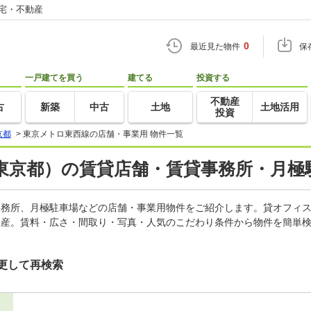
住宅・不動産
0
最近見た物件
保
一戸建てを買う
建てる
投資する
不動産
古
新築
中古
土地
土地活用
投資
京都
>
東京メトロ東西線の店舗・事業用 物件一覧
東京都）の賃貸店舗・賃貸事務所・月極
貸事務所、月極駐車場などの店舗・事業用物件をご紹介します。貸オフィ
動産。賃料・広さ・間取り・写真・人気のこだわり条件から物件を簡単検
更して再検索