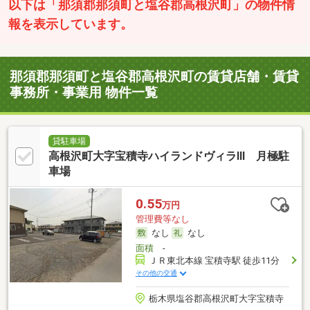
以下は「那須郡那須町と塩谷郡高根沢町」の物件情
報を表示しています。
那須郡那須町と塩谷郡高根沢町の賃貸店舗・賃貸
事務所・事業用 物件一覧
貸駐車場
高根沢町大字宝積寺ハイランドヴィラⅢ 月極駐
車場
0.55
万円
管理費等なし
なし
なし
面積
-
ＪＲ東北本線 宝積寺駅 徒歩11分
その他の交通
栃木県塩谷郡高根沢町大字宝積寺