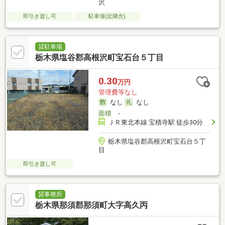
沢
即引き渡し可
駐車場(近隣含)
貸駐車場
栃木県塩谷郡高根沢町宝石台５丁目
0.30
万円
管理費等なし
なし
なし
面積
-
ＪＲ東北本線 宝積寺駅 徒歩30分
栃木県塩谷郡高根沢町宝石台５丁
目
即引き渡し可
貸事務所
栃木県那須郡那須町大字高久丙