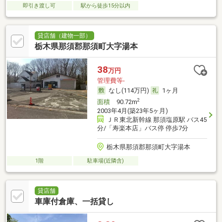
即引き渡し可
駅から徒歩15分以内
貸店舗（建物一部）
栃木県那須郡那須町大字湯本
38
万円
管理費等-
なし(114万円)
1ヶ月
2
面積
90.72m
2003年4月(築23年5ヶ月)
ＪＲ東北新幹線 那須塩原駅 バス45
分/「寿楽本店」バス停 停歩7分
栃木県那須郡那須町大字湯本
1階
駐車場(近隣含)
貸店舗
車庫付倉庫、一括貸し