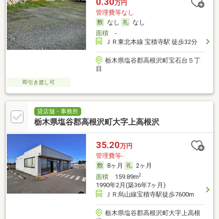
0.30
万円
管理費等なし
なし
なし
面積
-
ＪＲ東北本線 宝積寺駅 徒歩32分
栃木県塩谷郡高根沢町宝石台５丁
目
即引き渡し可
貸店舗・事務所
栃木県塩谷郡高根沢町大字上高根沢
35.20
万円
管理費等-
8ヶ月
2ヶ月
2
面積
159.89m
1990年2月(築36年7ヶ月)
ＪＲ烏山線宝積寺駅徒歩7600m
栃木県塩谷郡高根沢町大字上高根