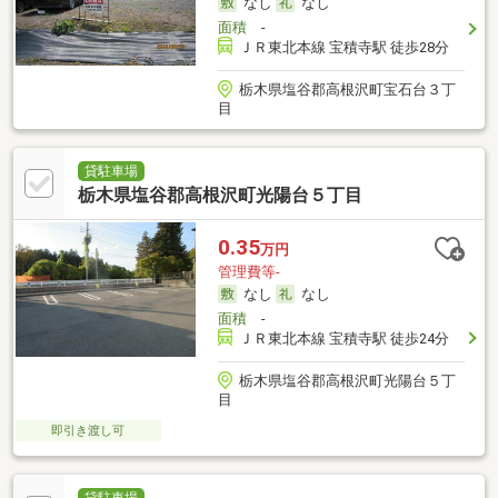
なし
なし
面積
-
ＪＲ東北本線 宝積寺駅 徒歩28分
栃木県塩谷郡高根沢町宝石台３丁
目
貸駐車場
栃木県塩谷郡高根沢町光陽台５丁目
0.35
万円
管理費等-
なし
なし
面積
-
ＪＲ東北本線 宝積寺駅 徒歩24分
栃木県塩谷郡高根沢町光陽台５丁
目
即引き渡し可
貸駐車場