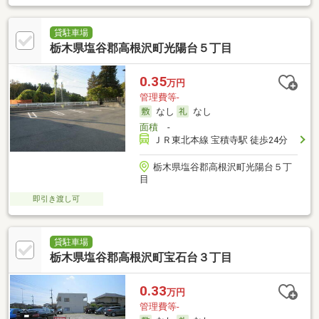
貸駐車場
栃木県塩谷郡高根沢町光陽台５丁目
0.35
万円
管理費等-
なし
なし
面積
-
ＪＲ東北本線 宝積寺駅 徒歩24分
栃木県塩谷郡高根沢町光陽台５丁
目
即引き渡し可
貸駐車場
栃木県塩谷郡高根沢町宝石台３丁目
0.33
万円
管理費等-