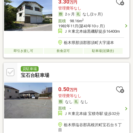
3.30
万円
管理費等なし
2ヶ月
なし(2ヶ月)
2
面積
98.16m
1982年11月(築43年10ヶ月)
ＪＲ東北本線黒磯駅徒歩16400m
栃木県那須郡那須町大字湯本
即引き渡し可
飲食店可
駐車場(近隣含)
貸駐車場
宝石台駐車場
0.50
万円
管理費等なし
なし
なし
面積
-
ＪＲ東北本線 宝積寺駅 徒歩32分
栃木県塩谷郡高根沢町宝石台５丁
目