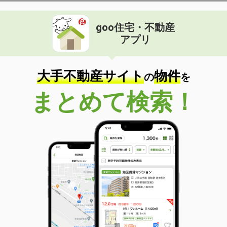
goo住宅・不動産
アプリ
大手不動産サイト
物件
の
を
まとめて検索！