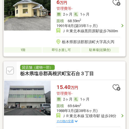
6
万円
管理費等-
2ヶ月
1ヶ月
2
面積
68.59m
1991年8月(築35年1ヶ月)
ＪＲ東北本線黒田原駅徒歩7600m
栃木県那須郡那須町大字高久丙
1階
即引き渡し可
駐車場(近隣含)
貸店舗（建物一部）
栃木県塩谷郡高根沢町宝石台３丁目
15.40
万円
管理費等-
2ヶ月
1ヶ月
2
面積
69.64m
1988年3月(築38年6ヶ月)
ＪＲ東北本線 宝積寺駅 徒歩28分
その他の交通