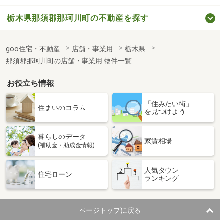
栃木県那須郡那珂川町の不動産を探す
goo住宅・不動産
店舗・事業用
栃木県
那須郡那珂川町の店舗・事業用 物件一覧
お役立ち情報
「住みたい街」
住まいのコラム
を見つけよう
暮らしのデータ
家賃相場
(補助金・助成金情報)
人気タウン
住宅ローン
ランキング
ページトップに戻る