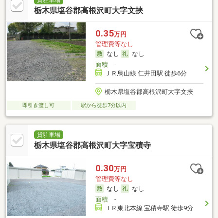
栃木県塩谷郡高根沢町大字文挾
0.35
万円
管理費等なし
なし
なし
面積
-
ＪＲ烏山線 仁井田駅 徒歩6分
栃木県塩谷郡高根沢町大字文挾
即引き渡し可
駅から徒歩7分以内
貸駐車場
栃木県塩谷郡高根沢町大字宝積寺
0.30
万円
管理費等なし
なし
なし
面積
-
ＪＲ東北本線 宝積寺駅 徒歩9分