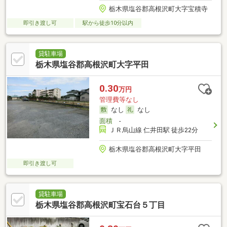
栃木県塩谷郡高根沢町大字宝積寺
即引き渡し可
駅から徒歩10分以内
貸駐車場
栃木県塩谷郡高根沢町大字平田
0.30
万円
管理費等なし
なし
なし
面積
-
ＪＲ烏山線 仁井田駅 徒歩22分
栃木県塩谷郡高根沢町大字平田
即引き渡し可
貸駐車場
栃木県塩谷郡高根沢町宝石台５丁目