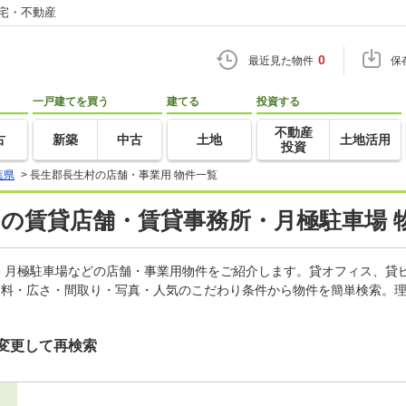
住宅・不動産
0
最近見た物件
保
一戸建てを買う
建てる
投資する
不動産
古
新築
中古
土地
土地活用
投資
葉県
>
長生郡長生村の店舗・事業用 物件一覧
)の賃貸店舗・賃貸事務所・月極駐車場 
、月極駐車場などの店舗・事業用物件をご紹介します。貸オフィス、貸
賃料・広さ・間取り・写真・人気のこだわり条件から物件を簡単検索。理
変更して再検索