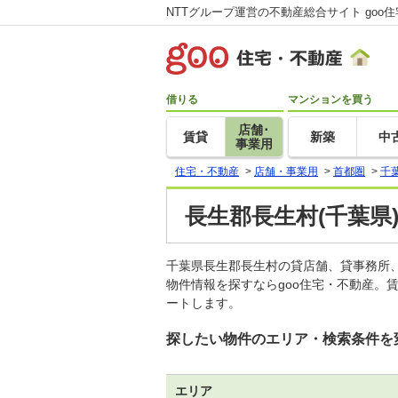
NTTグループ運営の不動産総合サイト goo
借りる
マンションを買う
店舗･
賃貸
新築
中
事業用
住宅・不動産
>
店舗・事業用
>
首都圏
>
千
長生郡長生村(千葉県
千葉県長生郡長生村の貸店舗、貸事務所
物件情報を探すならgoo住宅・不動産。
ートします。
探したい物件のエリア・検索条件を
エリア