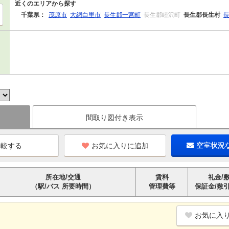
近くのエリアから探す
千葉県：
茂原市
大網白里市
長生郡一宮町
長生郡睦沢町
長生郡長生村
間取り図付き表示
お気に入りに追加
空室状況
所在地/交通
賃料
礼金/
（駅/バス 所要時間）
管理費等
保証金/敷
お気に入