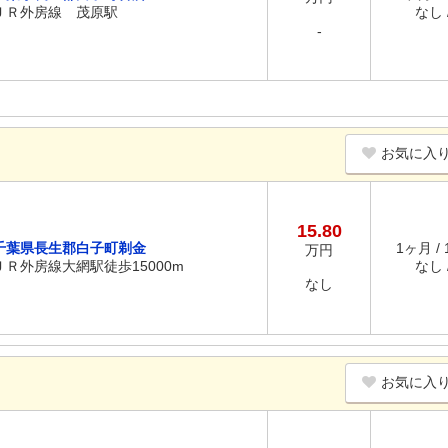
ＪＲ外房線 茂原駅
なし /
-
お気に入
15.80
千葉県長生郡白子町剃金
1ヶ月 /
万円
ＪＲ外房線大網駅徒歩15000m
なし /
なし
お気に入