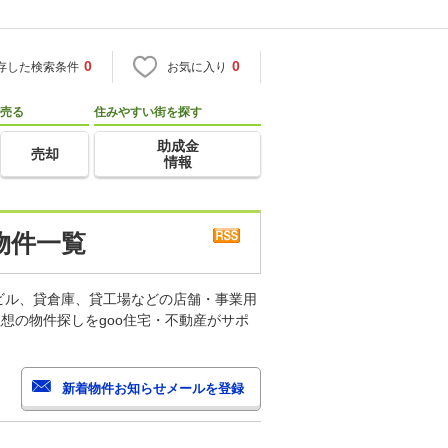
0
0
存した検索条件
お気に入り
売る
住みやすい街を探す
助成金
売却
情報
物件一覧
ビル、貸倉庫、貸工場などの店舗・事業用
想の物件探しをgoo住宅・不動産がサポ