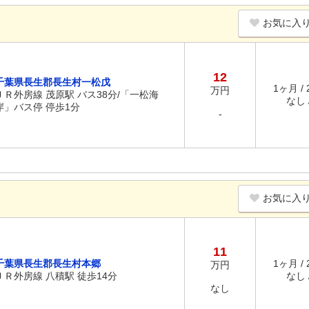
お気に入
12
千葉県長生郡長生村一松戊
1ヶ月 /
万円
ＪＲ外房線 茂原駅 バス38分/「一松海
なし /
岸」バス停 停歩1分
-
お気に入
11
千葉県長生郡長生村本郷
1ヶ月 /
万円
ＪＲ外房線 八積駅 徒歩14分
なし /
なし