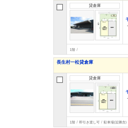
貸倉庫
1階
長生村一松貸倉庫
貸倉庫
1階
即引き渡し可
駐車場(近隣含)