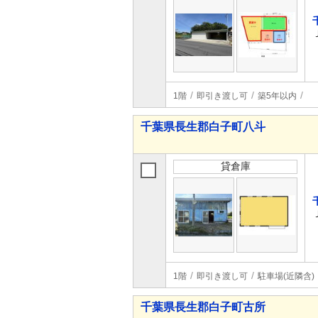
1階
即引き渡し可
築5年以内
千葉県長生郡白子町八斗
貸倉庫
1階
即引き渡し可
駐車場(近隣含)
千葉県長生郡白子町古所