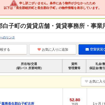
申し訳ございません。条件にあう物件が少なかったため
以下は「長生郡睦沢町と長生郡白子町」の物件情報を表示しています。
郡白子町の賃貸店舗・賃貸事務所・事業用
へのリンク
お気に入りに追加
空室状況
所在地/交通
賃料
礼金/
（駅/バス 所要時間）
管理費等
保証金/敷
お気に入
52.80
千葉県長生郡白子町古所
1ヶ月 /
万円