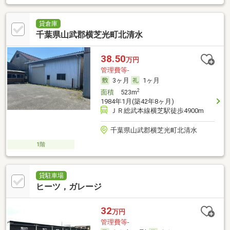
貸倉庫
千葉県山武郡横芝光町北清水
38.50
万円
管理費等-
3ヶ月
1ヶ月
2
面積
523m
1984年1月(築42年8ヶ月)
ＪＲ総武本線横芝駅徒歩4900m
千葉県山武郡横芝光町北清水
1階
貸駐車場
ヒーツ，ガレージ
32
万円
管理費等-