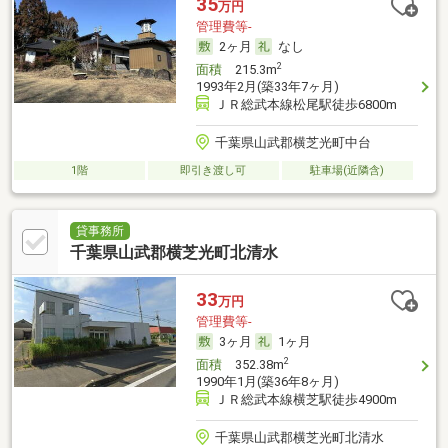
35
万円
管理費等-
2ヶ月
なし
2
面積
215.3m
1993年2月(築33年7ヶ月)
ＪＲ総武本線松尾駅徒歩6800m
千葉県山武郡横芝光町中台
1階
即引き渡し可
駐車場(近隣含)
貸事務所
千葉県山武郡横芝光町北清水
33
万円
管理費等-
3ヶ月
1ヶ月
2
面積
352.38m
1990年1月(築36年8ヶ月)
ＪＲ総武本線横芝駅徒歩4900m
千葉県山武郡横芝光町北清水