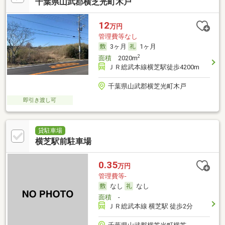
千葉県山武郡横芝光町木戸
12
万円
管理費等なし
3ヶ月
1ヶ月
2
面積
2020m
ＪＲ総武本線横芝駅徒歩4200m
千葉県山武郡横芝光町木戸
即引き渡し可
貸駐車場
横芝駅前駐車場
0.35
万円
管理費等-
なし
なし
面積
-
ＪＲ総武本線 横芝駅 徒歩2分