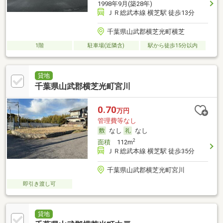
1998年9月(築28年)
ＪＲ総武本線 横芝駅 徒歩13分
千葉県山武郡横芝光町横芝
1階
駐車場(近隣含)
駅から徒歩15分以内
貸地
千葉県山武郡横芝光町宮川
0.70
万円
管理費等なし
なし
なし
2
面積
112m
ＪＲ総武本線 横芝駅 徒歩35分
千葉県山武郡横芝光町宮川
即引き渡し可
貸地