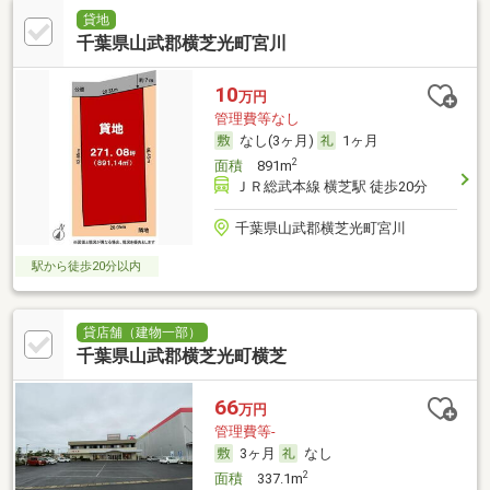
貸地
千葉県山武郡横芝光町宮川
10
万円
管理費等なし
なし(3ヶ月)
1ヶ月
2
面積
891m
ＪＲ総武本線 横芝駅 徒歩20分
千葉県山武郡横芝光町宮川
駅から徒歩20分以内
貸店舗（建物一部）
千葉県山武郡横芝光町横芝
66
万円
管理費等-
3ヶ月
なし
2
面積
337.1m