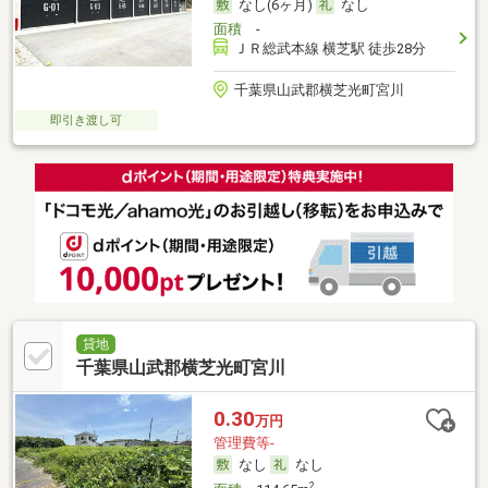
なし(6ヶ月)
なし
面積
-
ＪＲ総武本線 横芝駅 徒歩28分
千葉県山武郡横芝光町宮川
即引き渡し可
貸地
千葉県山武郡横芝光町宮川
0.30
万円
管理費等-
なし
なし
2