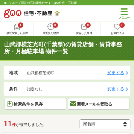
NTTグループ運営の不動産総合サイト goo住宅・不動産
1
0
0
0
最近検索した条件
最近見た物件
保存した条件
お気に入り
山武郡横芝光町(千葉県)の賃貸店舗・賃貸事務
所・月極駐車場 物件一覧
地域
変更する
山武郡横芝光町
条件
変更する
指定なし
検索条件を保存
新着メールを受取る
11
件
が該当しました。