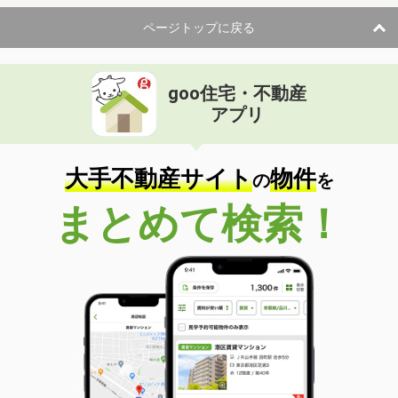
ページトップに戻る
goo住宅・不動産
アプリ
大手不動産サイト
物件
の
を
まとめて検索！