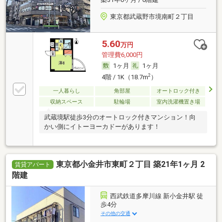
東京都武蔵野市境南町２丁目
5.60
万円
管理費6,000円
1ヶ月
1ヶ月
2
4階 / 1K（18.7m
）
一人暮らし
角部屋
オートロック付き
収納スペース
駐輪場
室内洗濯機置き場
武蔵境駅徒歩3分のオートロック付きマンション！向
かい側にイトーヨーカドーがあります！
東京都小金井市東町２丁目 築21年1ヶ月 2
賃貸アパート
階建
西武鉄道多摩川線 新小金井駅 徒
歩4分
その他の交通