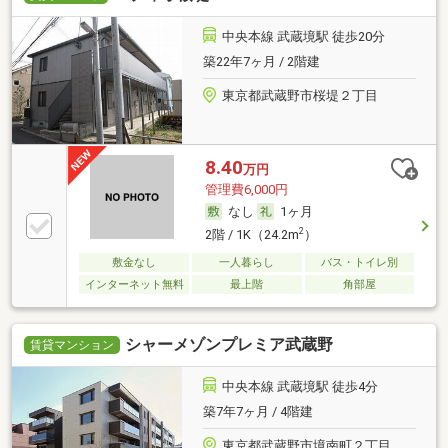
中央本線 武蔵境駅 徒歩20分
築22年7ヶ月 / 2階建
東京都武蔵野市桜堤２丁目
8.40
万円
管理費6,000円
なし
1ヶ月
2
2階 / 1K（24.2m
）
敷金なし
一人暮らし
バス・トイレ別
インターネット無料
最上階
角部屋
シャーメゾンプレミア武蔵野
賃貸マンション
中央本線 武蔵境駅 徒歩4分
築7年7ヶ月 / 4階建
東京都武蔵野市境南町２丁目