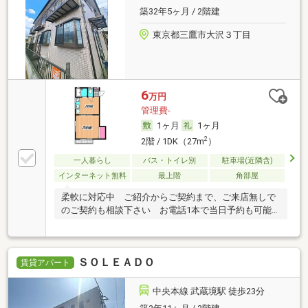
築32年5ヶ月 / 2階建
東京都三鷹市大沢３丁目
6
万円
管理費-
1ヶ月
1ヶ月
2
2階 / 1DK（27m
）
一人暮らし
バス・トイレ別
駐車場(近隣含)
インターネット無料
最上階
角部屋
柔軟に対応中 ご紹介からご契約まで、ご来店無しで
のご契約も相談下さい お電話1本で当日予約も可能
です
ＳＯＬＥＡＤＯ
賃貸アパート
中央本線 武蔵境駅 徒歩23分