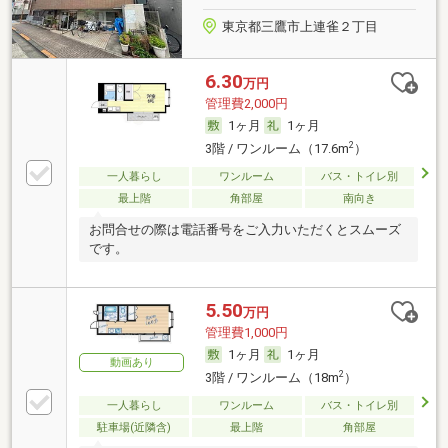
東京都三鷹市上連雀２丁目
6.30
万円
管理費2,000円
1ヶ月
1ヶ月
2
3階 / ワンルーム（17.6m
）
一人暮らし
ワンルーム
バス・トイレ別
最上階
角部屋
南向き
お問合せの際は電話番号をご入力いただくとスムーズ
です。
5.50
万円
管理費1,000円
1ヶ月
1ヶ月
動画あり
2
3階 / ワンルーム（18m
）
一人暮らし
ワンルーム
バス・トイレ別
駐車場(近隣含)
最上階
角部屋