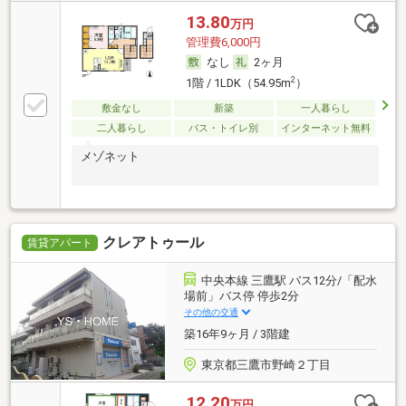
13.80
万円
管理費6,000円
なし
2ヶ月
2
1階 / 1LDK（54.95m
）
敷金なし
新築
一人暮らし
二人暮らし
バス・トイレ別
インターネット無料
メゾネット
クレアトゥール
賃貸アパート
中央本線 三鷹駅 バス12分/「配水
場前」バス停 停歩2分
その他の交通
築16年9ヶ月 / 3階建
東京都三鷹市野崎２丁目
12.20
万円