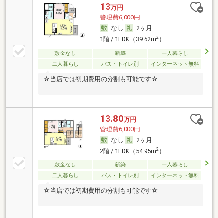
13
万円
管理費6,000円
なし
2ヶ月
2
1階 / 1LDK（39.62m
）
敷金なし
新築
一人暮らし
二人暮らし
バス・トイレ別
インターネット無料
☆当店では初期費用の分割も可能です☆
13.80
万円
管理費6,000円
なし
2ヶ月
2
2階 / 1LDK（54.95m
）
敷金なし
新築
一人暮らし
二人暮らし
バス・トイレ別
インターネット無料
☆当店では初期費用の分割も可能です☆