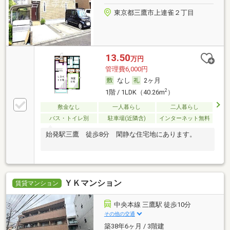
東京都三鷹市上連雀２丁目
13.50
万円
管理費6,000円
なし
2ヶ月
2
1階 / 1LDK（40.26m
）
敷金なし
一人暮らし
二人暮らし
バス・トイレ別
駐車場(近隣含)
インターネット無料
始発駅三鷹 徒歩8分 閑静な住宅地にあります。
ＹＫマンション
賃貸マンション
中央本線 三鷹駅 徒歩10分
その他の交通
築38年6ヶ月 / 3階建