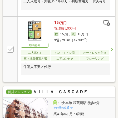
二人入居可・外観タイル張り・初期費用カード決済可
15
万円
管理費5,000円
15万円
15万円
2
3階 / 2LDK（47.38m
）
動画あり
二人暮らし
バス・トイレ別
オートロック付き
室内洗濯機置き場
エアコン付き
フローリング
保証人不要／代行
ＶＩＬＬＡ ＣＡＳＣＡＤＥ
賃貸マンション
中央本線 武蔵境駅 徒歩6分
その他の交通
築43年5ヶ月 / 4階建