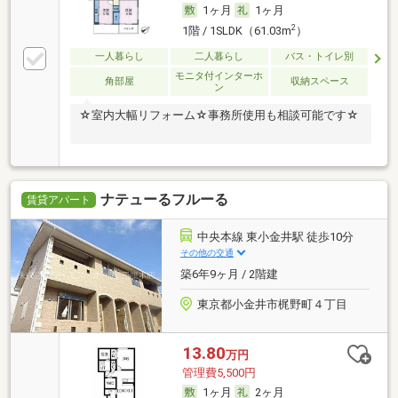
1ヶ月
1ヶ月
2
1階 / 1SLDK（61.03m
）
一人暮らし
二人暮らし
バス・トイレ別
モニタ付インターホ
角部屋
収納スペース
ン
☆室内大幅リフォーム☆事務所使用も相談可能です☆
ナテューるフルーる
賃貸アパート
中央本線 東小金井駅 徒歩10分
その他の交通
築6年9ヶ月 / 2階建
東京都小金井市梶野町４丁目
13.80
万円
管理費5,500円
1ヶ月
2ヶ月