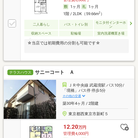
1ヶ月
1ヶ月
2
1階 / 2LDK（59.66m
）
モニタ付インターホ
二人暮らし
バス・トイレ別
ン
収納スペース
駐輪場
室内洗濯機置き場
☆当店では初期費用の分割も可能です☆
サニーコート Ａ
テラスハウス
ＪＲ中央線 武蔵境駅 バス10分/
「境橋」バス停 停歩5分
その他の交通
築30年4ヶ月 / 2階建
東京都西東京市新町５
12.20
万円
管理費4,000円