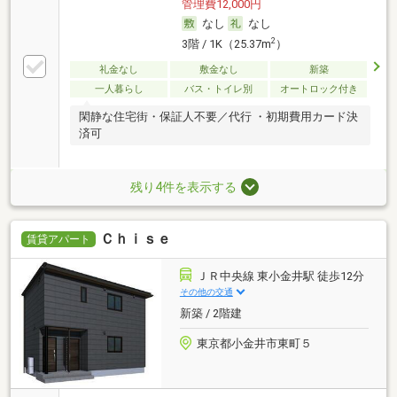
管理費12,000円
なし
なし
2
3階 / 1K（25.37m
）
礼金なし
敷金なし
新築
一人暮らし
バス・トイレ別
オートロック付き
閑静な住宅街・保証人不要／代行 ・初期費用カード決
済可
残り4件を表示する
Ｃｈｉｓｅ
賃貸アパート
ＪＲ中央線 東小金井駅 徒歩12分
その他の交通
新築 / 2階建
東京都小金井市東町５