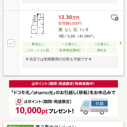
12.30
万円
管理費6,000円
なし
1ヶ月
2
1階 / 1LDK（42.59m
）
敷金なし
一人暮らし
二人暮らし
バス・トイレ別
駐車場(近隣含)
南向き
☆当店では初期費用の分割も可能です☆