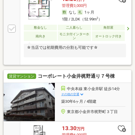
管理費3,000円
なし
1ヶ月
2
1階 / 2LDK（52.99m
）
敷金なし
二人暮らし
角部屋
モニタ付インターホ
南向き
オートロック付き
ン
☆当店では初期費用の分割も可能です☆
コーポレート小金井梶野通り７号棟
賃貸マンション
中央本線 東小金井駅 徒歩14分
その他の交通
築30年6ヶ月 / 4階建
東京都小金井市梶野町３丁目
13.30
万円
管理費6,000円