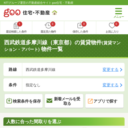
NTTグループ運営の不動産総合サイト goo住宅・不動産
1
0
0
0
最近検索した条件
最近見た物件
保存した条件
お気に入り
西武鉄道多摩川線（東京都）の賃貸物件
(賃貸マン
物件一覧
ション・アパート)
路線
変更する
西武鉄道多摩川線
条件
変更する
指定なし
新着メールを受
検索条件を保存
アプリで探す
取る
人数に合った間取りを選ぶ