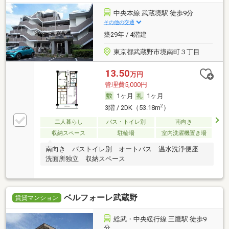
中央本線 武蔵境駅 徒歩9分
その他の交通
築29年 / 4階建
東京都武蔵野市境南町３丁目
13.50
万円
管理費5,000円
1ヶ月
1ヶ月
2
3階 / 2DK（53.18m
）
二人暮らし
バス・トイレ別
南向き
収納スペース
駐輪場
室内洗濯機置き場
南向き バストイレ別 オートバス 温水洗浄便座
洗面所独立 収納スペース
ベルフォーレ武蔵野
賃貸マンション
総武・中央緩行線 三鷹駅 徒歩9
分