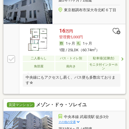
築2年11ヶ月 / 2階建
東京都調布市深大寺北町６丁目
16
万円
管理費5,000円
1ヶ月
1ヶ月
2
1階 / 2SLDK（60.74m
）
二人暮らし
バス・トイレ別
駐車場(近隣含)
モニタ付インターホ
角部屋
南向き
ン
中央線にもアクセスし易く、バス便も多数出ておりま
す☆
メゾン・ドゥ・ソレイユ
賃貸マンション
中央本線 武蔵境駅 徒歩3分
その他の交通
築31年6ヶ月 / 6階建