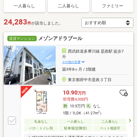
一人暮らし
二人暮らし
ファミリー
24,283
件
が該当しました。
メゾンアドラブール
賃貸マンション
西武鉄道多摩川線 是政駅 徒歩7
分
その他の交通
築3年8ヶ月 / 2階建
東京都府中市是政３丁目
10.90
万円
管理費4,000円
10.9万円
なし
2
1階 / 1LDK（41.27m
）
礼金なし
一人暮らし
二人暮らし
バス・トイレ別
駐車場(近隣含)
ペット相談可