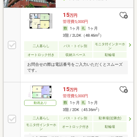
15
万円
管理費5,000円
1ヶ月
1ヶ月
2
3階 / 2LDK（48.46m
）
モニタ付インターホ
二人暮らし
バス・トイレ別
ン
オートロック付き
収納スペース
駐輪場
お問合せの際は電話番号をご入力いただくとスムーズ
です。
15
万円
管理費5,000円
1ヶ月
1ヶ月
動画あり
2
3階 / 2DK（45.36m
）
二人暮らし
バス・トイレ別
駐車場(近隣含)
モニタ付インターホ
オートロック付き
駐輪場
ン