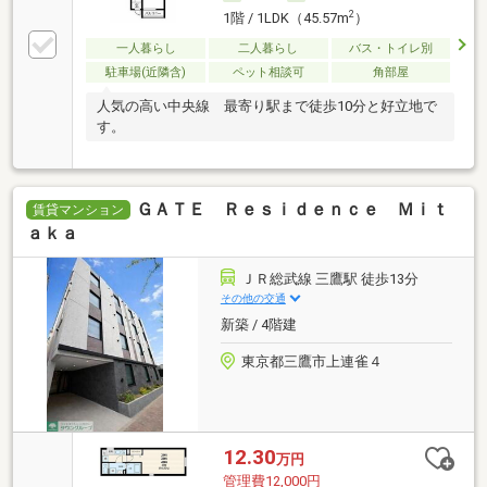
2
1階 / 1LDK（45.57m
）
一人暮らし
二人暮らし
バス・トイレ別
駐車場(近隣含)
ペット相談可
角部屋
人気の高い中央線 最寄り駅まで徒歩10分と好立地で
す。
ＧＡＴＥ Ｒｅｓｉｄｅｎｃｅ Ｍｉｔ
賃貸マンション
ａｋａ
ＪＲ総武線 三鷹駅 徒歩13分
その他の交通
新築 / 4階建
東京都三鷹市上連雀４
12.30
万円
管理費12,000円