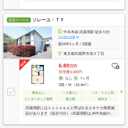
付き
ソレーユ・ＴＹ
賃貸アパート
中央本線 武蔵境駅 徒歩12分
その他の交通
築26年2ヶ月 / 2階建
東京都武蔵野市境５丁目
6.80
万円
管理費4,000円
なし
1ヶ月
2
2階 / 1K（26.4m
）
敷金なし
一人暮らし
バス・トイレ別
インターネット無料
最上階
南向き
武蔵境駅にはｎｏｎｏｗａと呼ばれるエキナカ商業施
設があります（徒歩12分）♪武蔵境駅はJR中央線の…