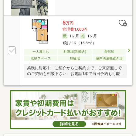
5
万円
管理費1,000円
1ヶ月
1ヶ月
2
1階 / 1K（15.5m
）
一人暮らし
駐車場(近隣含)
角部屋
収納スペース
駐輪場
室内洗濯機置き場
柔軟に対応中 ご紹介からご契約まで、ご来店無しで
のご契約も相談下さい お電話1本で当日予約も可能
です