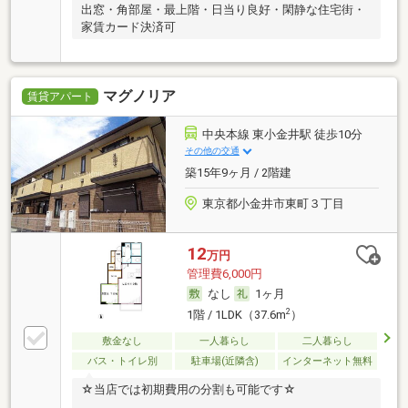
出窓・角部屋・最上階・日当り良好・閑静な住宅街・
家賃カード決済可
マグノリア
賃貸アパート
中央本線 東小金井駅 徒歩10分
その他の交通
築15年9ヶ月 / 2階建
東京都小金井市東町３丁目
12
万円
管理費6,000円
なし
1ヶ月
2
1階 / 1LDK（37.6m
）
敷金なし
一人暮らし
二人暮らし
バス・トイレ別
駐車場(近隣含)
インターネット無料
☆当店では初期費用の分割も可能です☆