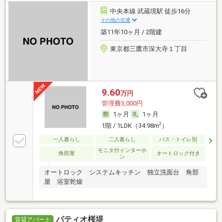
中央本線 武蔵境駅 徒歩16分
その他の交通
築11年10ヶ月 / 2階建
東京都三鷹市深大寺１丁目
9.60
万円
管理費3,000円
1ヶ月
1ヶ月
2
1階 / 1LDK（34.98m
）
一人暮らし
二人暮らし
バス・トイレ別
モニタ付インターホ
角部屋
オートロック付き
ン
オートロック システムキッチン 独立洗面台 角部
屋 浴室乾燥
パティオ桜堤
賃貸アパート