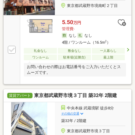
東京都武蔵野市境南町２丁目
5.50
万円
管理費-
なし
なし
2
4階 / ワンルーム（16.5m
）
礼金なし
敷金なし
一人暮らし
ワンルーム
駐車場(近隣含)
最上階
お問い合わせの際はお電話番号をご入力いただくとス
ムーズです。
東京都武蔵野市境３丁目 築32年 2階建
賃貸アパート
中央本線 武蔵境駅 徒歩8分
その他の交通
築32年 / 2階建
東京都武蔵野市境３丁目