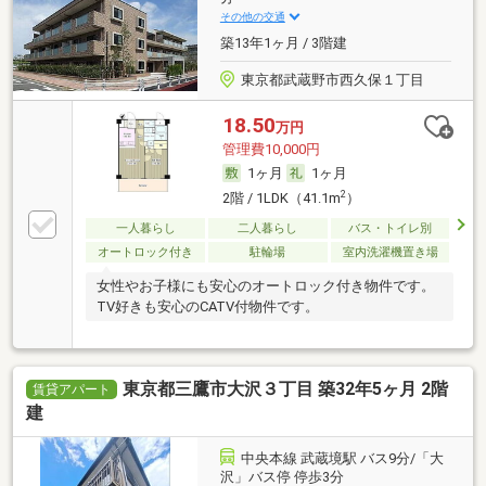
その他の交通
築13年1ヶ月 / 3階建
東京都武蔵野市西久保１丁目
18.50
万円
管理費10,000円
1ヶ月
1ヶ月
2
2階 / 1LDK（41.1m
）
一人暮らし
二人暮らし
バス・トイレ別
オートロック付き
駐輪場
室内洗濯機置き場
女性やお子様にも安心のオートロック付き物件です。
TV好きも安心のCATV付物件です。
東京都三鷹市大沢３丁目 築32年5ヶ月 2階
賃貸アパート
建
中央本線 武蔵境駅 バス9分/「大
沢」バス停 停歩3分