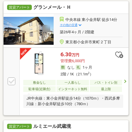
グランメール・Ｈ
賃貸アパート
中央本線 東小金井駅 徒歩14分
その他の交通
築26年4ヶ月 / 2階建
東京都小金井市東町２丁目
6.30
万円
管理費6,000円
なし
1ヶ月
2
2階 / 1K（21.1m
）
敷金なし
一人暮らし
バス・トイレ別
駐車場(近隣含)
インターネット無料
最上階
JR中央線：東小金井駅徒歩14分（1070ｍ）・西武多摩
川線：新小金井駅徒歩10分（780ｍ）
ルミエール武蔵境
賃貸アパート