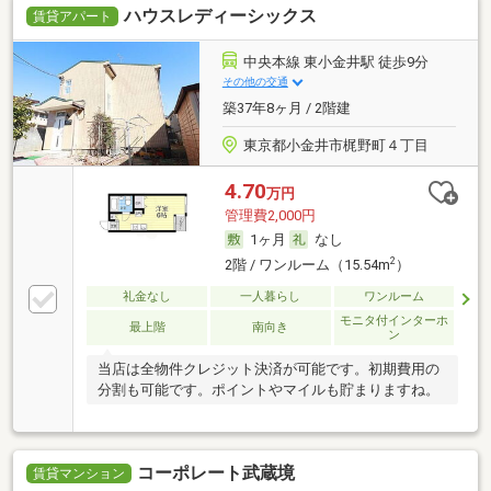
ハウスレディーシックス
賃貸アパート
中央本線 東小金井駅 徒歩9分
その他の交通
築37年8ヶ月 / 2階建
東京都小金井市梶野町４丁目
4.70
万円
管理費2,000円
1ヶ月
なし
2
2階 / ワンルーム（15.54m
）
礼金なし
一人暮らし
ワンルーム
モニタ付インターホ
最上階
南向き
ン
当店は全物件クレジット決済が可能です。初期費用の
分割も可能です。ポイントやマイルも貯まりますね。
コーポレート武蔵境
賃貸マンション