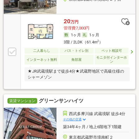
20
万円
管理費7,000円
1ヶ月
1ヶ月
2
3階 / 2LDK（61.4m
）
二人暮らし
バス・トイレ別
ペット相談可
モニタ付インターホ
インターネット無料
角部屋
ン
★JR武蔵境駅まで徒歩4分★武蔵野地区で高級仕様の
シャーメゾン
グリーンサンハイツ
賃貸マンション
西武多摩川線 武蔵境駅 徒歩4分
その他の交通
築34年4ヶ月 / 地上6階地下1階建
東京都武蔵野市境南町２