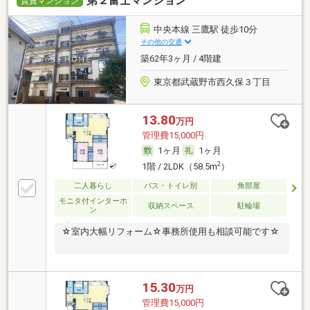
第２富士マンション
賃貸マンション
中央本線 三鷹駅 徒歩10分
その他の交通
築62年3ヶ月 / 4階建
東京都武蔵野市西久保３丁目
13.80
万円
管理費15,000円
1ヶ月
1ヶ月
2
1階 / 2LDK（58.5m
）
二人暮らし
バス・トイレ別
角部屋
モニタ付インターホ
収納スペース
駐輪場
ン
☆室内大幅リフォーム☆事務所使用も相談可能です☆
15.30
万円
管理費15,000円