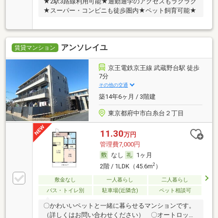
★2駅3路線利用可能★通勤通学のアクセスもラクラク
★スーパー・コンビニも徒歩圏内★ペット飼育可能★
アンソレイユ
賃貸マンション
京王電鉄京王線 武蔵野台駅 徒歩
7分
その他の交通
築14年6ヶ月 / 3階建
東京都府中市白糸台２丁目
11.30
万円
管理費7,000円
なし
1ヶ月
2
2階 / 1LDK（45.6m
）
敷金なし
一人暮らし
二人暮らし
バス・トイレ別
駐車場(近隣含)
ペット相談可
〇かわいいペットと一緒に暮らせるマンションです。
（詳しくはお問い合わせください） 〇オートロック