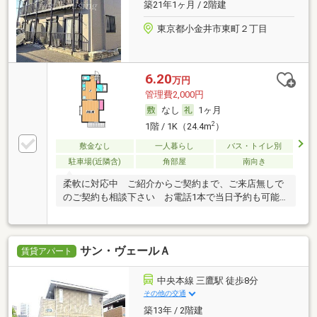
築21年1ヶ月 / 2階建
東京都小金井市東町２丁目
6.20
万円
管理費2,000円
なし
1ヶ月
2
1階 / 1K（24.4m
）
敷金なし
一人暮らし
バス・トイレ別
駐車場(近隣含)
角部屋
南向き
柔軟に対応中 ご紹介からご契約まで、ご来店無しで
のご契約も相談下さい お電話1本で当日予約も可能
です
サン・ヴェールＡ
賃貸アパート
中央本線 三鷹駅 徒歩8分
その他の交通
築13年 / 2階建