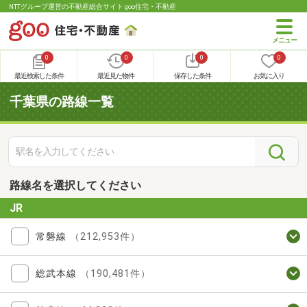
NTTグループ運営の不動産総合サイト goo住宅・不動産
0
0
0
0
最近検索した条件
最近見た物件
保存した条件
お気に入り
千葉県の路線一覧
路線名を選択してください
JR
常磐線
（212,953件）
総武本線
（190,481件）