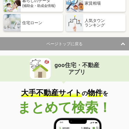
暮らしのデータ
家賃相場
(補助金・助成金情報)
人気タウン
住宅ローン
ランキング
ページトップに戻る
goo住宅・不動産
アプリ
大手不動産サイト
物件
の
を
まとめて検索！