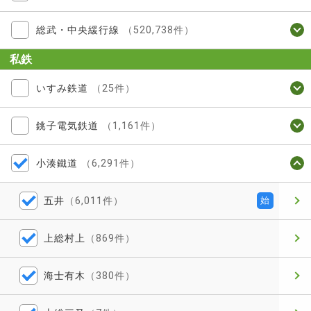
総武・中央緩行線
（520,738件）
私鉄
いすみ鉄道
（25件）
銚子電気鉄道
（1,161件）
小湊鐵道
（6,291件）
五井
（6,011件）
始
上総村上
（869件）
海士有木
（380件）