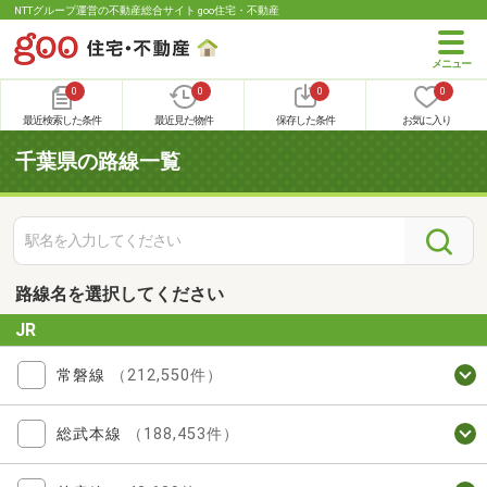
NTTグループ運営の不動産総合サイト goo住宅・不動産
0
0
0
0
最近検索した条件
最近見た物件
保存した条件
お気に入り
千葉県の路線一覧
路線名を選択してください
JR
常磐線
（212,550件）
総武本線
（188,453件）