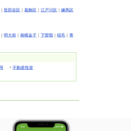
｜
世田谷区
｜
葛飾区
｜
江戸川区
｜
練馬区
｜
明大前
｜
相模金子
｜
下曽我
｜
稲毛
｜
青
用
不動産投資