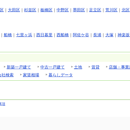
区
｜
大田区
｜
杉並区
｜
板橋区
｜
中野区
｜
墨田区
｜
足立区
｜
荒川区
｜
北区
｜
船橋
｜
七里ヶ浜
｜
西日暮里
｜
西船橋
｜
阿佐ケ谷
｜
長浦
｜
大塚
｜
神楽坂
新築一戸建て
中古一戸建て
土地
賃貸
店舗・事業
会社検索
家賃相場
暮らしデータ
事項