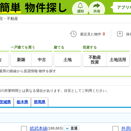
住宅・不動産
0
最近見た物件
保
一戸建てを買う
建てる
投資する
不動産
古
新築
中古
土地
土地活用
投資
葉県の路線から賃貸情報 物件を探す
際の所要時間とは異なる場合があります。目安としてご利用ください。
茨城県
栃木県
群馬県
総武本線
外房
(186,663)
直通