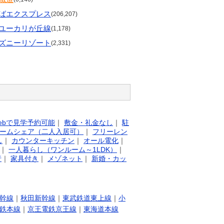
ばエクスプレス
(206,207)
ユーカリが丘線
(1,178)
ズニーリゾート
(2,331)
ebで見学予約可能
｜
敷金・礼金なし
｜
駐
ームシェア（二人入居可）
｜
フリーレン
し
｜
カウンターキッチン
｜
オール電化
｜
｜
一人暮らし（ワンルーム～1LDK）
｜
行
｜
家具付き
｜
メゾネット
｜
新婚・カッ
幹線
｜
秋田新幹線
｜
東武鉄道東上線
｜
小
鉄本線
｜
京王電鉄京王線
｜
東海道本線