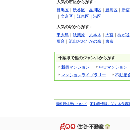
人気の市区から探す :
目黒区
｜
渋谷区
｜
品川区
｜
豊島区
｜
新宿
｜
文京区
｜
江東区
｜
港区
人気の駅から探す :
東大島
｜
秋葉原
｜
六本木
｜
大宮
｜
梶が谷
葉台
｜
流山おおたかの森
｜
東京
千葉県で他のジャンルから探す
新築マンション
中古マンション
マンションライブラリー
不動産
情報提供元について
-
不動産情報に関する免責