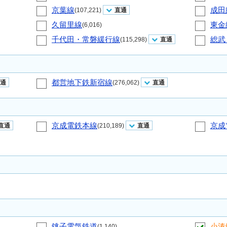
京葉線
成田
(107,221)
直通
久留里線
東金
(6,016)
千代田・常磐緩行線
総武
(115,298)
直通
都営地下鉄新宿線
通
(276,062)
直通
京成電鉄本線
京成
直通
(210,189)
直通
銚子電気鉄道
小湊
(1,140)