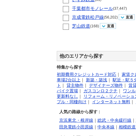
千葉都市モノレール
(37,447)
京成電鉄松戸線
(56,202)
直通
芝山鉄道
(168)
直通
他のエリアから探す
特集から探す
初期費用クレジットカード対応
｜
家賃ク
車場2台以上
｜
新築・築浅
｜
駅近・駅５
ト
｜
貸主物件
｜
デザイナーズ物件
｜
賃
バイク置場
｜
ガスコンロ２クチ
｜
ワンル
更新料なし
｜
リフォーム・リノベーショ
プル・同棲向け
｜
インターネット無料
｜
人気の路線から探す :
京浜東北・根岸線
｜
総武・中央緩行線
｜
田急電鉄小田原線
｜
中央本線
｜
相模鉄道