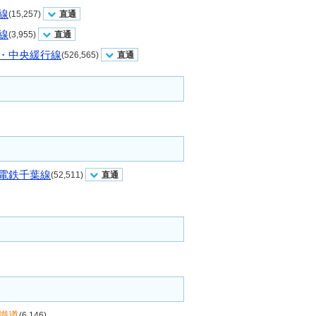
線
(15,257)
直通
線
(3,955)
直通
・中央緩行線
(526,565)
直通
電鉄千葉線
(52,511)
直通
鐵道
(6,146)