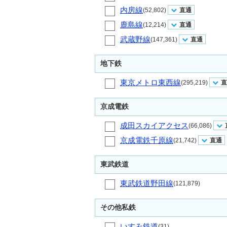
内房線
(52,802)
直通
鹿島線
(12,214)
直通
武蔵野線
(147,361)
直通
地下鉄
東京メトロ東西線
(295,219)
直
京成電鉄
成田スカイアクセス
(66,086)
京成電鉄千原線
(21,742)
直通
東武鉄道
東武鉄道野田線
(121,879)
その他私鉄
いすみ鉄道
(31)