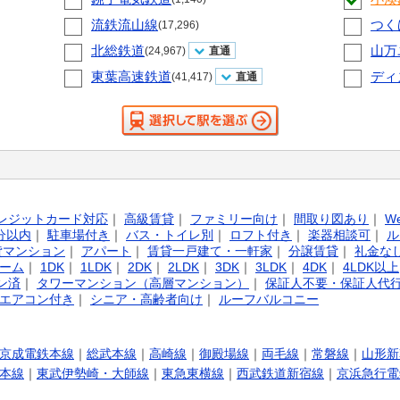
流鉄流山線
つく
(17,296)
北総鉄道
山万
(24,967)
直通
東葉高速鉄道
ディ
(41,417)
直通
レジットカード対応
｜
高級賃貸
｜
ファミリー向け
｜
間取り図あり
｜
W
分以内
｜
駐車場付き
｜
バス・トイレ別
｜
ロフト付き
｜
楽器相談可
｜
ル
貸マンション
｜
アパート
｜
賃貸一戸建て・一軒家
｜
分譲賃貸
｜
礼金な
ーム
｜
1DK
｜
1LDK
｜
2DK
｜
2LDK
｜
3DK
｜
3LDK
｜
4DK
｜
4LDK以上
ン済
｜
タワーマンション（高層マンション）
｜
保証人不要・保証人代
エアコン付き
｜
シニア・高齢者向け
｜
ルーフバルコニー
京成電鉄本線
｜
総武本線
｜
高崎線
｜
御殿場線
｜
両毛線
｜
常磐線
｜
山形新
本線
｜
東武伊勢崎・大師線
｜
東急東横線
｜
西武鉄道新宿線
｜
京浜急行電