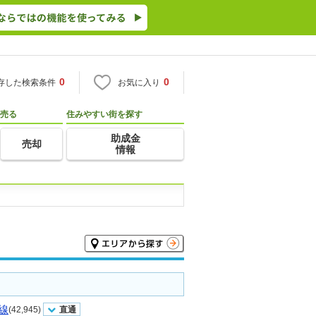
0
0
存した検索条件
お気に入り
売る
住みやすい街を探す
助成金
売却
情報
線
(42,945)
直通