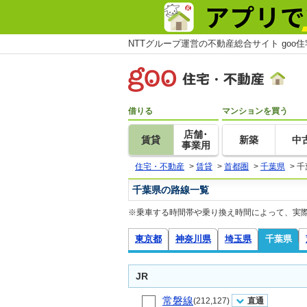
NTTグループ運営の不動産総合サイト goo
借りる
マンションを買う
店舗･
賃貸
新築
中
事業用
住宅・不動産
>
賃貸
>
首都圏
>
千葉県
>
千
千葉県の路線一覧
※乗車する時間帯や乗り換え時間によって、実
東京都
神奈川県
埼玉県
千葉県
JR
常磐線
(212,127)
直通