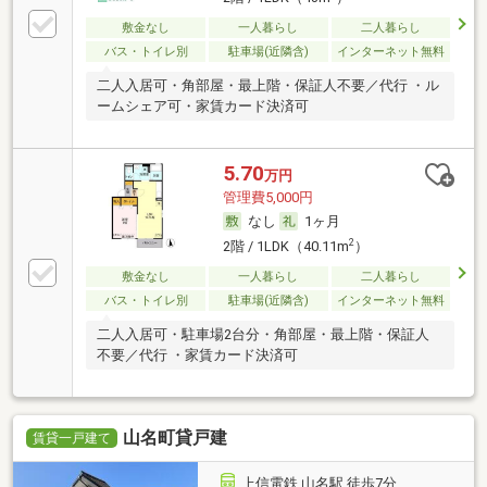
敷金なし
一人暮らし
二人暮らし
バス・トイレ別
駐車場(近隣含)
インターネット無料
二人入居可・角部屋・最上階・保証人不要／代行 ・ル
ームシェア可・家賃カード決済可
5.70
万円
管理費5,000円
なし
1ヶ月
2
2階 / 1LDK（40.11m
）
敷金なし
一人暮らし
二人暮らし
バス・トイレ別
駐車場(近隣含)
インターネット無料
二人入居可・駐車場2台分・角部屋・最上階・保証人
不要／代行 ・家賃カード決済可
山名町貸戸建
賃貸一戸建て
上信電鉄 山名駅 徒歩7分