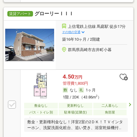
グローリーＩＩＩ
賃貸アパート
上信電鉄上信線 馬庭駅 徒歩17分
その他の交通
築16年10ヶ月 / 2階建
群馬県高崎市吉井町小暮
4.50
万円
管理費1,800円
なし
1ヶ月
2
1階 / 2DK（43.86m
）
敷金なし
更新料なし
二人暮らし
バス・トイレ別
駐車場(近隣含)
角部屋
敷金・更新権利金なし！洋室2室の2ＤＫ！ＴＶインタ
ーホン、洗髪洗面化粧台、追い焚き、浴室乾燥機付
き！