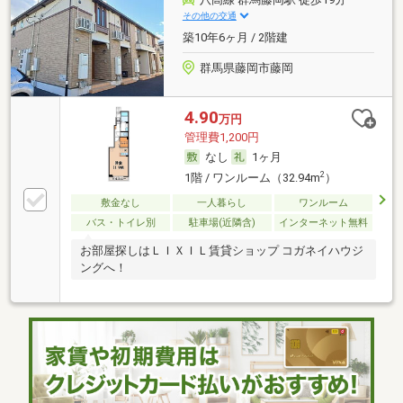
その他の交通
築10年6ヶ月 / 2階建
群馬県藤岡市藤岡
4.90
万円
管理費1,200円
なし
1ヶ月
2
1階 / ワンルーム（32.94m
）
敷金なし
一人暮らし
ワンルーム
バス・トイレ別
駐車場(近隣含)
インターネット無料
お部屋探しはＬＩＸＩＬ賃貸ショップ コガネイハウジ
ングへ！