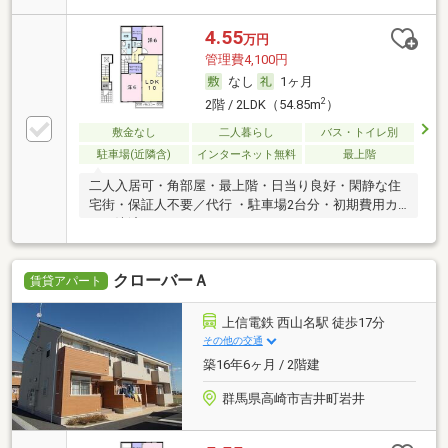
4.55
万円
管理費4,100円
なし
1ヶ月
2
2階 / 2LDK（54.85m
）
敷金なし
二人暮らし
バス・トイレ別
駐車場(近隣含)
インターネット無料
最上階
二人入居可・角部屋・最上階・日当り良好・閑静な住
宅街・保証人不要／代行 ・駐車場2台分・初期費用カ
ード決済可
クローバーＡ
賃貸アパート
上信電鉄 西山名駅 徒歩17分
その他の交通
築16年6ヶ月 / 2階建
群馬県高崎市吉井町岩井