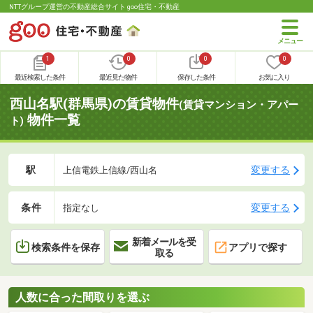
NTTグループ運営の不動産総合サイト goo住宅・不動産
1
0
0
0
最近検索した条件
最近見た物件
保存した条件
お気に入り
西山名駅(群馬県)の賃貸物件
(賃貸マンション・アパー
物件一覧
ト)
駅
変更する
上信電鉄上信線/西山名
条件
変更する
指定なし
新着メールを受
検索条件を保存
アプリで探す
取る
人数に合った間取りを選ぶ