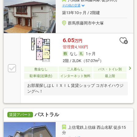
その他の交通
築13年10ヶ月 / 2階建
群馬県藤岡市中大塚
6.05
万円
管理費4,100円
なし
1ヶ月
2
2階 / 2LDK（57.07m
）
敷金なし
二人暮らし
バス・トイレ別
駐車場(近隣含)
インターネット無料
最上階
お部屋探しはＬＩＸＩＬ賃貸ショップ コガネイハウジ
ングへ！
パストラル
賃貸アパート
上信電鉄上信線 西山名駅 徒歩15
分