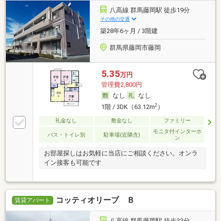
八高線 群馬藤岡駅 徒歩19分
その他の交通
築28年6ヶ月 / 3階建
群馬県藤岡市藤岡
5.35
万円
管理費2,800円
なし
なし
2
1階 / 3DK（63.12m
）
礼金なし
敷金なし
ファミリー
モニタ付インターホ
バス・トイレ別
駐車場(近隣含)
ン
お部屋探しはお気軽に当店にご相談ください。オンラ
イン接客も可能です
コッティオリーブ Ｂ
賃貸アパート
八高線 群馬藤岡駅 徒歩33分