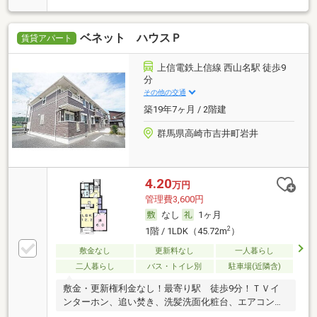
ベネット ハウスＰ
賃貸アパート
上信電鉄上信線 西山名駅 徒歩9
分
その他の交通
築19年7ヶ月 / 2階建
群馬県高崎市吉井町岩井
4.20
万円
管理費3,600円
なし
1ヶ月
2
1階 / 1LDK（45.72m
）
敷金なし
更新料なし
一人暮らし
二人暮らし
バス・トイレ別
駐車場(近隣含)
敷金・更新権利金なし！最寄り駅 徒歩9分！ＴＶイ
ンターホン、追い焚き、洗髪洗面化粧台、エアコン付
き