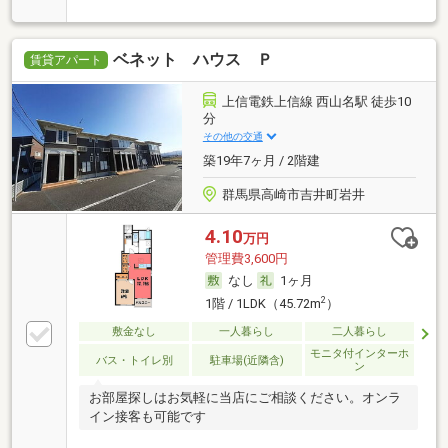
ベネット ハウス Ｐ
賃貸アパート
上信電鉄上信線 西山名駅 徒歩10
分
その他の交通
築19年7ヶ月 / 2階建
群馬県高崎市吉井町岩井
4.10
万円
管理費3,600円
なし
1ヶ月
2
1階 / 1LDK（45.72m
）
敷金なし
一人暮らし
二人暮らし
モニタ付インターホ
バス・トイレ別
駐車場(近隣含)
ン
お部屋探しはお気軽に当店にご相談ください。オンラ
イン接客も可能です