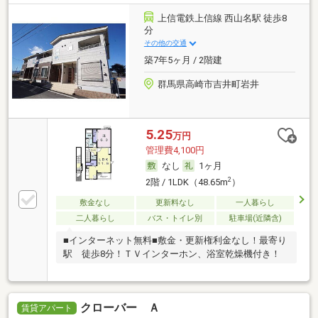
上信電鉄上信線 西山名駅 徒歩8
分
その他の交通
築7年5ヶ月 / 2階建
群馬県高崎市吉井町岩井
5.25
万円
管理費4,100円
なし
1ヶ月
2
2階 / 1LDK（48.65m
）
敷金なし
更新料なし
一人暮らし
二人暮らし
バス・トイレ別
駐車場(近隣含)
■インターネット無料■敷金・更新権利金なし！最寄り
駅 徒歩8分！ＴＶインターホン、浴室乾燥機付き！
クローバー Ａ
賃貸アパート