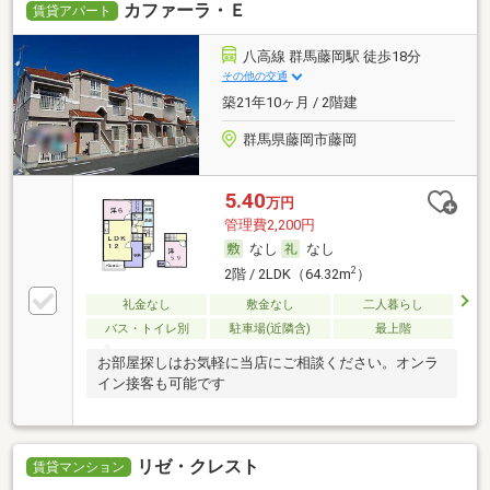
カファーラ・Ｅ
賃貸アパート
八高線 群馬藤岡駅 徒歩18分
その他の交通
築21年10ヶ月 / 2階建
群馬県藤岡市藤岡
5.40
万円
管理費2,200円
なし
なし
2
2階 / 2LDK（64.32m
）
礼金なし
敷金なし
二人暮らし
バス・トイレ別
駐車場(近隣含)
最上階
お部屋探しはお気軽に当店にご相談ください。オンラ
イン接客も可能です
リゼ・クレスト
賃貸マンション