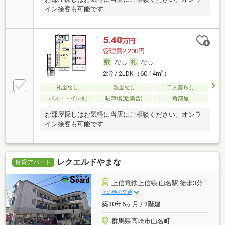
イン接客も可能です
5.40
万円
管理費2,200円
なし
なし
2
2階 / 2LDK（60.14m
）
礼金なし
敷金なし
二人暮らし
バス・トイレ別
駐車場(近隣含)
角部屋
お部屋探しはお気軽に当店にご相談ください。オンラ
イン接客も可能です
レクエルドやまな
賃貸アパート
上信電鉄上信線 山名駅 徒歩3分
その他の交通
築30年6ヶ月 / 3階建
群馬県高崎市山名町