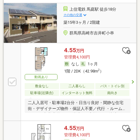
上信電鉄 馬庭駅 徒歩18分
その他の交通
築15年3ヶ月 / 2階建
群馬県高崎市吉井町小串
4.55
万円
管理費4,100円
なし
1ヶ月
2
1階 / 2DK（42.98m
）
動画あり
敷金なし
二人暮らし
バス・トイレ別
駐車場(近隣含)
インターネット無料
南向き
二人入居可・駐車場2台分・日当り良好・閑静な住宅
街・デザイナーズ物件・保証人不要／代行 ・ルームシ
ェア可・初期費用カード決済可・家賃カード決済可
4.55
万円
管理費4,100円