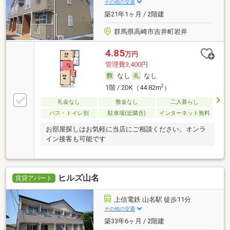
その他の交通
築21年1ヶ月 / 2階建
群馬県高崎市吉井町岩井
4.85
万円
管理費3,400円
なし
なし
2
1階 / 2DK（44.82m
）
礼金なし
敷金なし
二人暮らし
バス・トイレ別
駐車場(近隣含)
インターネット無料
お部屋探しはお気軽に当店にご相談ください。オンラ
イン接客も可能です
ヒルズ山名
賃貸アパート
上信電鉄 山名駅 徒歩11分
その他の交通
築33年6ヶ月 / 2階建