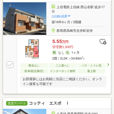
上信電鉄上信線 西山名駅 徒歩17
分
その他の交通
築16年6ヶ月 / 2階建
群馬県高崎市吉井町岩井
5.55
万円
管理費3,500円
なし
1ヶ月
2
2階 / 2LDK（54.85m
）
敷金なし
二人暮らし
バス・トイレ別
駐車場(近隣含)
インターネット無料
最上階
お部屋探しはお気軽に当店にご相談ください。オンラ
イン接客も可能です
コッティ エスポ Ｉ
賃貸アパート
八高線 群馬藤岡駅 徒歩19分