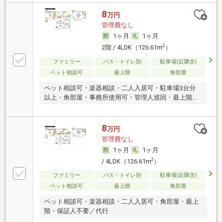
8
万円
管理費なし
1ヶ月
1ヶ月
2
2階 / 4LDK（126.61m
）
ファミリー
バス・トイレ別
駐車場(近隣含)
ペット相談可
最上階
角部屋
ペット相談可・楽器相談・二人入居可・駐車場3台分
以上・角部屋・事務所使用可・管理人巡回・最上階・
日当り良好・保証人不要／代行 ・ルームシェア可・初
期費用カード決済可・家賃カード決済可
8
万円
管理費なし
1ヶ月
1ヶ月
2
/ 4LDK（126.61m
）
ファミリー
バス・トイレ別
駐車場(近隣含)
ペット相談可
最上階
角部屋
ペット相談可・楽器相談・二人入居可・角部屋・最上
階・保証人不要／代行