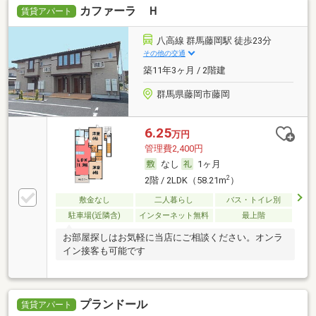
カファーラ Ｈ
賃貸アパート
八高線 群馬藤岡駅 徒歩23分
その他の交通
築11年3ヶ月 / 2階建
群馬県藤岡市藤岡
6.25
万円
管理費2,400円
なし
1ヶ月
2
2階 / 2LDK（58.21m
）
敷金なし
二人暮らし
バス・トイレ別
駐車場(近隣含)
インターネット無料
最上階
お部屋探しはお気軽に当店にご相談ください。オンラ
イン接客も可能です
プランドール
賃貸アパート