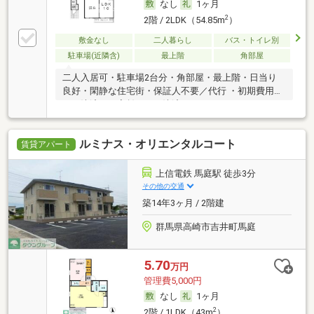
なし
1ヶ月
2
2階 / 2LDK（54.85m
）
敷金なし
二人暮らし
バス・トイレ別
駐車場(近隣含)
最上階
角部屋
二人入居可・駐車場2台分・角部屋・最上階・日当り
良好・閑静な住宅街・保証人不要／代行 ・初期費用カ
ード決済可・家賃カード決済可
ルミナス・オリエンタルコート
賃貸アパート
上信電鉄 馬庭駅 徒歩3分
その他の交通
築14年3ヶ月 / 2階建
群馬県高崎市吉井町馬庭
5.70
万円
管理費5,000円
なし
1ヶ月
2
2階 / 1LDK（43m
）