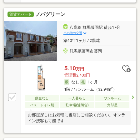
ノバグリーン
賃貸アパート
八高線 群馬藤岡駅 徒歩17分
その他の交通
築10年1ヶ月 / 2階建
群馬県藤岡市藤岡
5.10
万円
管理費2,400円
なし
1ヶ月
2
1階 / ワンルーム（32.94m
）
敷金なし
一人暮らし
ワンルーム
バス・トイレ別
駐車場(近隣含)
角部屋
お部屋探しはお気軽に当店にご相談ください。オンラ
イン接客も可能です