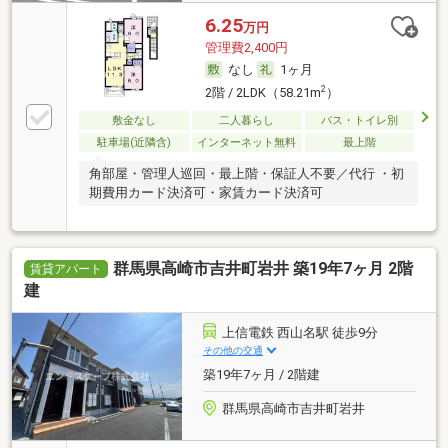
6.25
万円
管理費2,400円
なし
1ヶ月
2
2階 / 2LDK（58.21m
）
敷金なし
二人暮らし
バス・トイレ別
駐車場(近隣含)
インターネット無料
最上階
角部屋・管理人巡回・最上階・保証人不要／代行 ・初
期費用カード決済可・家賃カード決済可
群馬県高崎市吉井町岩井 築19年7ヶ月 2階
賃貸アパート
建
上信電鉄 西山名駅 徒歩9分
その他の交通
築19年7ヶ月 / 2階建
群馬県高崎市吉井町岩井