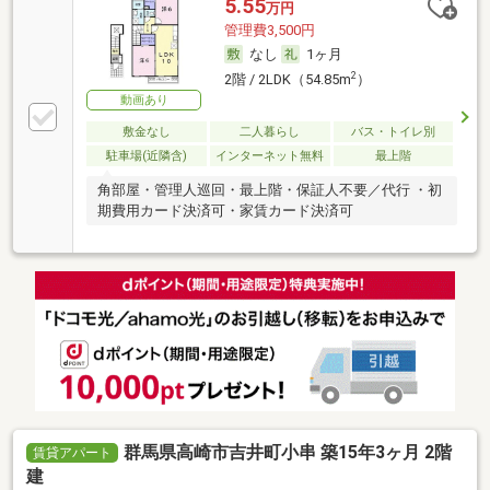
5.55
万円
管理費3,500円
なし
1ヶ月
2
2階 / 2LDK（54.85m
）
動画あり
敷金なし
二人暮らし
バス・トイレ別
駐車場(近隣含)
インターネット無料
最上階
角部屋・管理人巡回・最上階・保証人不要／代行 ・初
期費用カード決済可・家賃カード決済可
群馬県高崎市吉井町小串 築15年3ヶ月 2階
賃貸アパート
建