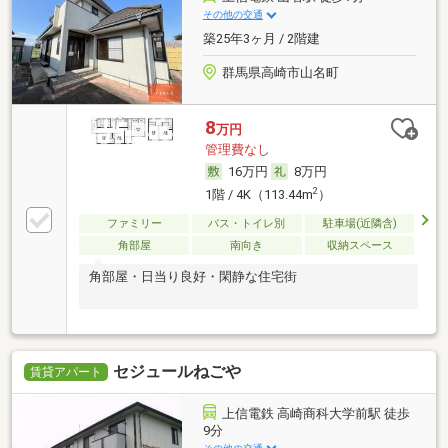
その他の交通
築25年3ヶ月 / 2階建
群馬県高崎市山名町
8
万円
管理費なし
16万円
8万円
2
1階 / 4K（113.44m
）
ファミリー
バス・トイレ別
駐車場(近隣含)
角部屋
南向き
収納スペース
角部屋・日当り良好・閑静な住宅街
セジュールねごや
賃貸アパート
上信電鉄 高崎商科大学前駅 徒歩
9分