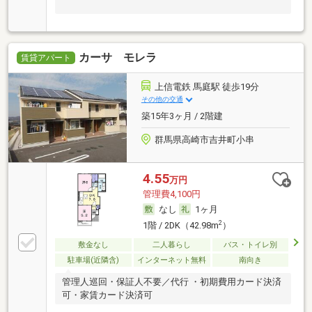
カーサ モレラ
賃貸アパート
上信電鉄 馬庭駅 徒歩19分
その他の交通
築15年3ヶ月 / 2階建
群馬県高崎市吉井町小串
4.55
万円
管理費4,100円
なし
1ヶ月
2
1階 / 2DK（42.98m
）
敷金なし
二人暮らし
バス・トイレ別
駐車場(近隣含)
インターネット無料
南向き
管理人巡回・保証人不要／代行 ・初期費用カード決済
可・家賃カード決済可