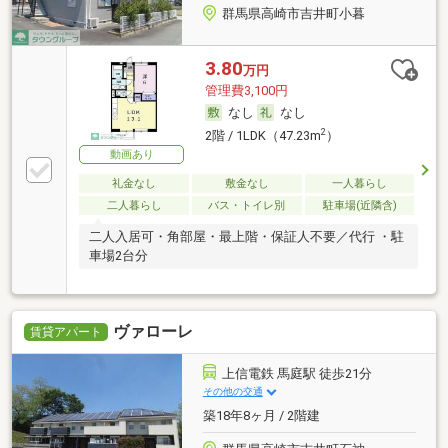
群馬県高崎市吉井町小暮
3.80
万円
管理費3,100円
なし
なし
2
2階 / 1LDK（47.23m
）
動画あり
礼金なし
敷金なし
一人暮らし
二人暮らし
バス・トイレ別
駐車場(近隣含)
二人入居可・角部屋・最上階・保証人不要／代行 ・駐
車場2台分
ヴァローレ
賃貸アパート
上信電鉄 馬庭駅 徒歩21分
その他の交通
築18年8ヶ月 / 2階建