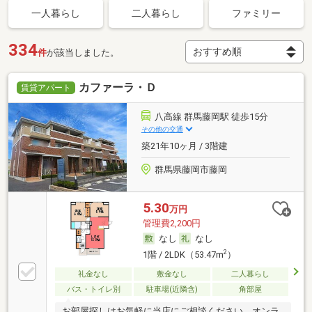
一人暮らし
二人暮らし
ファミリー
334
件
が該当しました。
カファーラ・Ｄ
賃貸アパート
八高線 群馬藤岡駅 徒歩15分
その他の交通
築21年10ヶ月 / 3階建
群馬県藤岡市藤岡
5.30
万円
管理費2,200円
なし
なし
2
1階 / 2LDK（53.47m
）
礼金なし
敷金なし
二人暮らし
バス・トイレ別
駐車場(近隣含)
角部屋
お部屋探しはお気軽に当店にご相談ください。オンラ