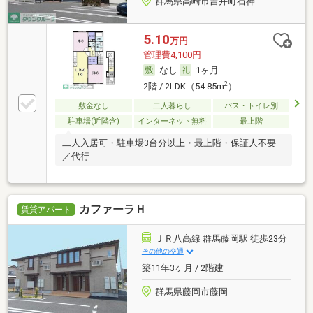
群馬県高崎市吉井町石神
5.10
万円
管理費4,100円
なし
1ヶ月
2
2階 / 2LDK（54.85m
）
敷金なし
二人暮らし
バス・トイレ別
駐車場(近隣含)
インターネット無料
最上階
二人入居可・駐車場3台分以上・最上階・保証人不要
／代行
カファーラＨ
賃貸アパート
ＪＲ八高線 群馬藤岡駅 徒歩23分
その他の交通
築11年3ヶ月 / 2階建
群馬県藤岡市藤岡