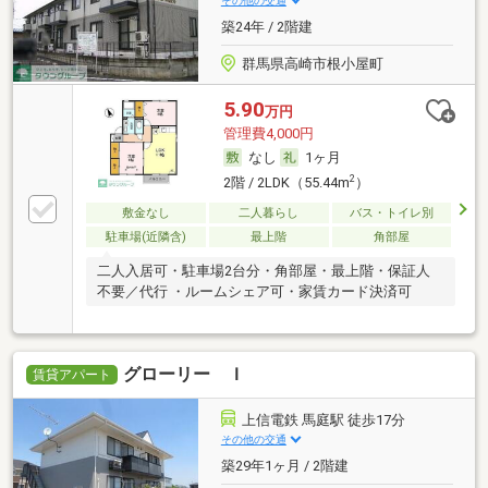
その他の交通
築24年 / 2階建
群馬県高崎市根小屋町
5.90
万円
管理費4,000円
なし
1ヶ月
2
2階 / 2LDK（55.44m
）
敷金なし
二人暮らし
バス・トイレ別
駐車場(近隣含)
最上階
角部屋
二人入居可・駐車場2台分・角部屋・最上階・保証人
不要／代行 ・ルームシェア可・家賃カード決済可
グローリー Ｉ
賃貸アパート
上信電鉄 馬庭駅 徒歩17分
その他の交通
築29年1ヶ月 / 2階建