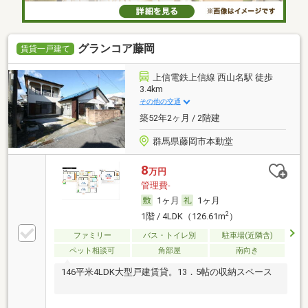
グランコア藤岡
賃貸一戸建て
上信電鉄上信線 西山名駅 徒歩
3.4km
その他の交通
築52年2ヶ月 / 2階建
群馬県藤岡市本動堂
8
万円
管理費-
1ヶ月
1ヶ月
2
1階 / 4LDK（126.61m
）
ファミリー
バス・トイレ別
駐車場(近隣含)
ペット相談可
角部屋
南向き
146平米4LDK大型戸建賃貸。13．5帖の収納スペース