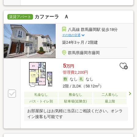
カファーラ Ａ
賃貸アパート
八高線 群馬藤岡駅 徒歩18分
その他の交通
築24年3ヶ月 / 2階建
群馬県藤岡市藤岡
5
万円
管理費2,200円
なし
なし
2
2階 / 2LDK（58.12m
）
礼金なし
敷金なし
二人暮らし
バス・トイレ別
駐車場(近隣含)
最上階
お部屋探しはお気軽に当店にご相談ください。オンラ
イン接客も可能です