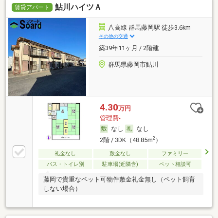
鮎川ハイツＡ
賃貸アパート
八高線 群馬藤岡駅 徒歩3.6km
その他の交通
築39年11ヶ月 / 2階建
群馬県藤岡市鮎川
4.30
万円
管理費-
なし
なし
2
2階 / 3DK（48.85m
）
礼金なし
敷金なし
ファミリー
バス・トイレ別
駐車場(近隣含)
ペット相談可
藤岡で貴重なペット可物件敷金礼金無し（ペット飼育
しない場合）