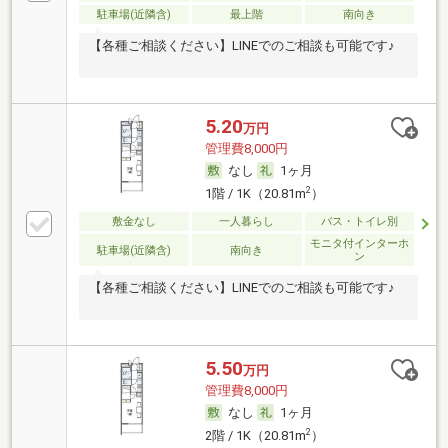
駐車場(近隣含)
最上階
南向き
【各種ご相談ください】LINEでのご相談も可能です♪
5.20
万円
管理費8,000円
なし
1ヶ月
2
1階 / 1K（20.81m
）
敷金なし
一人暮らし
バス・トイレ別
モニタ付インターホ
駐車場(近隣含)
南向き
ン
【各種ご相談ください】LINEでのご相談も可能です♪
5.50
万円
管理費8,000円
なし
1ヶ月
2
2階 / 1K（20.81m
）