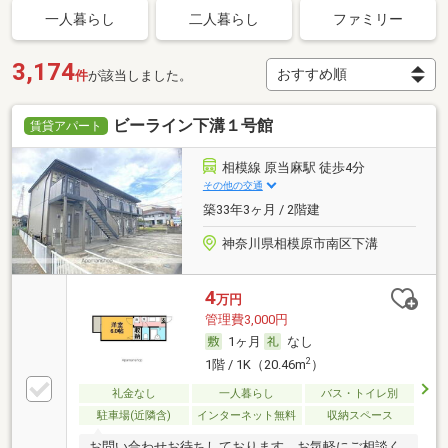
一人暮らし
二人暮らし
ファミリー
3,174
件
が該当しました。
ビーライン下溝１号館
賃貸アパート
相模線 原当麻駅 徒歩4分
その他の交通
築33年3ヶ月 / 2階建
神奈川県相模原市南区下溝
4
万円
管理費3,000円
1ヶ月
なし
2
1階 / 1K（20.46m
）
礼金なし
一人暮らし
バス・トイレ別
駐車場(近隣含)
インターネット無料
収納スペース
お問い合わせお待ちしております。お気軽にご相談く