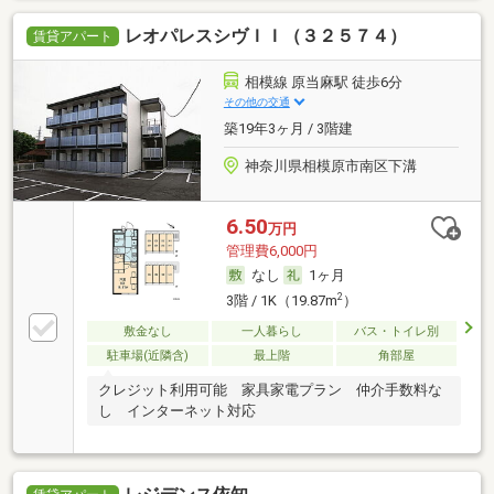
レオパレスシヴＩＩ（３２５７４）
賃貸アパート
相模線 原当麻駅 徒歩6分
その他の交通
築19年3ヶ月 / 3階建
神奈川県相模原市南区下溝
6.50
万円
管理費6,000円
なし
1ヶ月
2
3階 / 1K（19.87m
）
敷金なし
一人暮らし
バス・トイレ別
駐車場(近隣含)
最上階
角部屋
クレジット利用可能 家具家電プラン 仲介手数料な
し インターネット対応