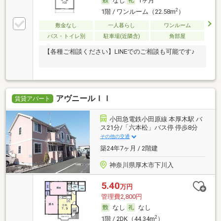
なし
1ヶ月
2
1階 / ワンルーム（22.58m
）
敷金なし
一人暮らし
ワンルーム
バス・トイレ別
駐車場(近隣含)
角部屋
【各種ご相談ください】LINEでのご相談も可能です♪
アヴニールＩＩ
賃貸アパート
小田急電鉄小田原線 本厚木駅 バ
ス21分/「六本松」バス停 停歩8分
その他の交通
築24年7ヶ月 / 2階建
神奈川県厚木市下川入
5.40
万円
管理費2,800円
なし
なし
2
1階 / 2DK（44.34m
）