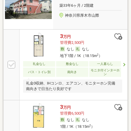
築33年6ヶ月 / 2階建
神奈川県厚木市山際
3
万円
管理費2,500円
なし
なし
2
地下1階 / 1K（18.15m
）
礼金なし
敷金なし
一人暮らし
モニタ付インターホ
バス・トイレ別
南向き
ン
礼金0収納、IHコンロ、エアコン、モニターホン完備
南向きで日当たり良好です
3
万円
管理費6,500円
なし
なし
2
1階 / 1K（18.15m
）