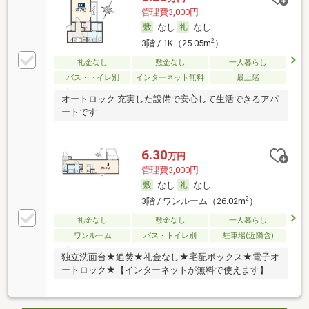
管理費3,000円
なし
なし
2
3階 / 1K（25.05m
）
礼金なし
敷金なし
一人暮らし
バス・トイレ別
インターネット無料
最上階
オートロック 充実した設備で安心して生活できるアパ
ートです
6.30
万円
管理費3,000円
なし
なし
2
3階 / ワンルーム（26.02m
）
礼金なし
敷金なし
一人暮らし
ワンルーム
バス・トイレ別
駐車場(近隣含)
独立洗面台★追焚★礼金なし★宅配ボックス★電子オ
ートロック★【インターネットが無料で使えます】