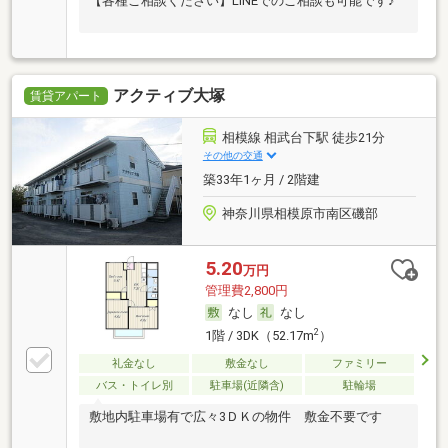
【各種ご相談ください】LINEでのご相談も可能です♪
アクティブ大塚
賃貸アパート
相模線 相武台下駅 徒歩21分
その他の交通
築33年1ヶ月 / 2階建
神奈川県相模原市南区磯部
5.20
万円
管理費2,800円
なし
なし
2
1階 / 3DK（52.17m
）
礼金なし
敷金なし
ファミリー
バス・トイレ別
駐車場(近隣含)
駐輪場
敷地内駐車場有で広々3ＤＫの物件 敷金不要です