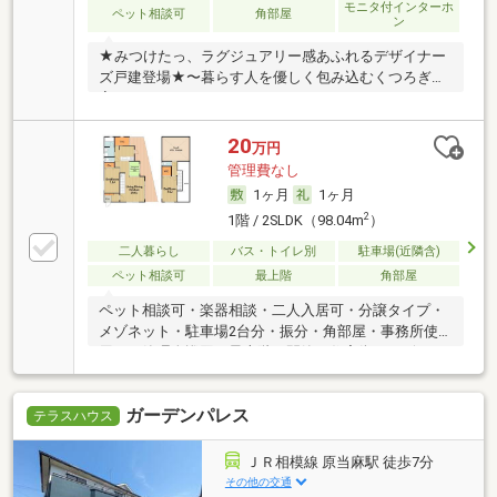
モニタ付インターホ
ペット相談可
角部屋
ン
★みつけたっ、ラグジュアリー感あふれるデザイナー
ズ戸建登場★〜暮らす人を優しく包み込むくつろぎの
家〜
20
万円
管理費なし
1ヶ月
1ヶ月
2
1階 / 2SLDK（98.04m
）
二人暮らし
バス・トイレ別
駐車場(近隣含)
ペット相談可
最上階
角部屋
ペット相談可・楽器相談・二人入居可・分譲タイプ・
メゾネット・駐車場2台分・振分・角部屋・事務所使
用可・管理人巡回・最上階・閑静な住宅街・デザイナ
ーズ物件
ガーデンパレス
テラスハウス
ＪＲ相模線 原当麻駅 徒歩7分
その他の交通