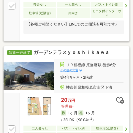
敷金なし
一人暮らし
バス・トイレ別
モニタ付インターホ
駐車場(近隣含)
南向き
ン
【各種ご相談ください】LINEでのご相談も可能です♪
ガーデンテラスｙｏｓｈｉｋａｗａ
賃貸一戸建て
ＪＲ相模線 原当麻駅 徒歩6分
その他の交通
築4年9ヶ月 / 2階建
神奈川県相模原市南区下溝
20
万円
管理費-
1ヶ月
1ヶ月
2
/ 2SLDK（98.04m
）
二人暮らし
バス・トイレ別
駐車場(近隣含)