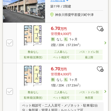
その他の交通
築11年 / 2階建
神奈川県愛甲郡愛川町中津
6.70
万円
管理費4,000円
なし
1ヶ月
2
2階 / 2DK（57.23m
）
敷金なし
二人暮らし
バス・トイレ別
駐車場(近隣含)
ペット相談可
最上階
6.70
万円
管理費4,000円
なし
1ヶ月
2
1階 / 2DK（57.23m
）
敷金なし
二人暮らし
バス・トイレ別
駐車場(近隣含)
ペット相談可
角部屋
ペット相談可・二人入居可・メゾネット・駐車場2台
分・角部屋・管理人巡回・ルームシェア可