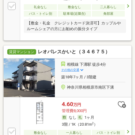
礼金なし
敷金なし
二人暮らし
バス・トイレ別
駐車場(近隣含)
角部屋
【敷金・礼金 クレジットカード決済可】カップルや
ルームシェアの方にお勧めの振分タイプ
レオパレスかいと（３４６７５）
賃貸マンション
相模線 下溝駅 徒歩4分
その他の交通
築18年7ヶ月 / 3階建
神奈川県相模原市南区下溝
4.60
万円
管理費8,000円
なし
1ヶ月
2
3階 / 1K（20.81m
）
敷金なし
一人暮らし
バス・トイレ別