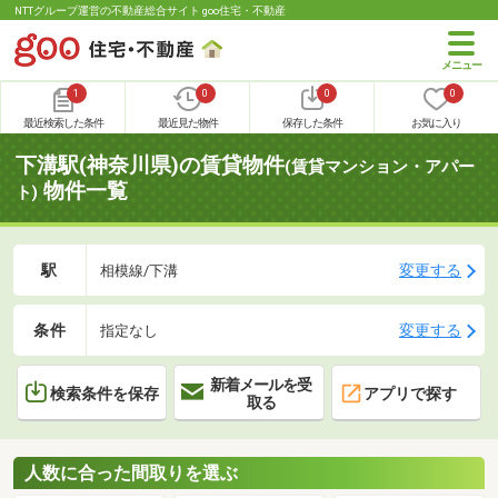
NTTグループ運営の不動産総合サイト goo住宅・不動産
1
0
0
0
最近検索した条件
最近見た物件
保存した条件
お気に入り
下溝駅(神奈川県)の賃貸物件
(賃貸マンション・アパー
物件一覧
ト)
駅
変更する
相模線/下溝
条件
変更する
指定なし
新着メールを受
検索条件を保存
アプリで探す
取る
人数に合った間取りを選ぶ