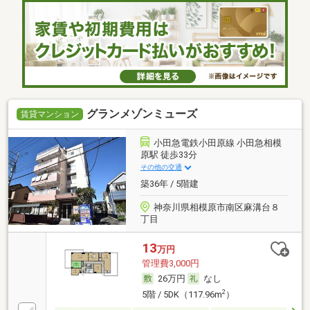
グランメゾンミューズ
賃貸マンション
小田急電鉄小田原線 小田急相模
原駅 徒歩33分
その他の交通
築36年 / 5階建
神奈川県相模原市南区麻溝台８
丁目
13
万円
管理費3,000円
26万円
なし
2
5階 / 5DK（117.96m
）