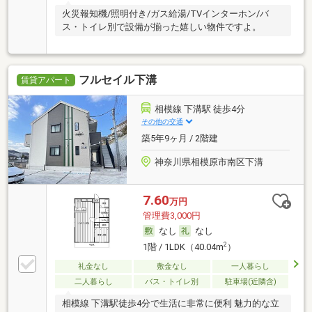
火災報知機/照明付き/ガス給湯/TVインターホン/バ
ス・トイレ別で設備が揃った嬉しい物件ですよ。
フルセイル下溝
賃貸アパート
相模線 下溝駅 徒歩4分
その他の交通
築5年9ヶ月 / 2階建
神奈川県相模原市南区下溝
7.60
万円
管理費3,000円
なし
なし
2
1階 / 1LDK（40.04m
）
礼金なし
敷金なし
一人暮らし
二人暮らし
バス・トイレ別
駐車場(近隣含)
相模線 下溝駅徒歩4分で生活に非常に便利 魅力的な立