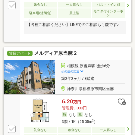
敷金なし
一人暮らし
バス・トイレ別
モニタ付インターホ
駐車場(近隣含)
最上階
ン
【各種ご相談ください】LINEでのご相談も可能です♪
メルディア原当麻２
賃貸アパート
相模線 原当麻駅 徒歩6分
その他の交通
築2年2ヶ月 / 3階建
神奈川県相模原市南区当麻
6.20
万円
管理費3,000円
なし
なし
2
3階 / 1K（25.05m
）
礼金なし
敷金なし
一人暮らし