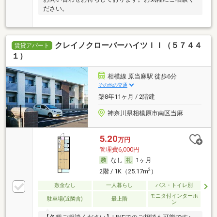
ださい。
クレイノクローバーハイツＩＩ（５７４４
賃貸アパート
１）
相模線 原当麻駅 徒歩6分
その他の交通
築8年11ヶ月 / 2階建
神奈川県相模原市南区当麻
5.20
万円
管理費6,000円
なし
1ヶ月
2
2階 / 1K（25.17m
）
敷金なし
一人暮らし
バス・トイレ別
モニタ付インターホ
駐車場(近隣含)
最上階
ン