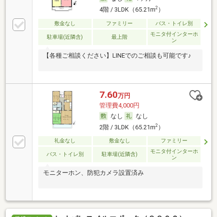
2
4階 / 3LDK（65.21m
）
敷金なし
ファミリー
バス・トイレ別
モニタ付インターホ
駐車場(近隣含)
最上階
ン
【各種ご相談ください】LINEでのご相談も可能です♪
7.60
万円
管理費4,000円
なし
なし
2
2階 / 3LDK（65.21m
）
礼金なし
敷金なし
ファミリー
モニタ付インターホ
バス・トイレ別
駐車場(近隣含)
ン
モニターホン、防犯カメラ設置済み