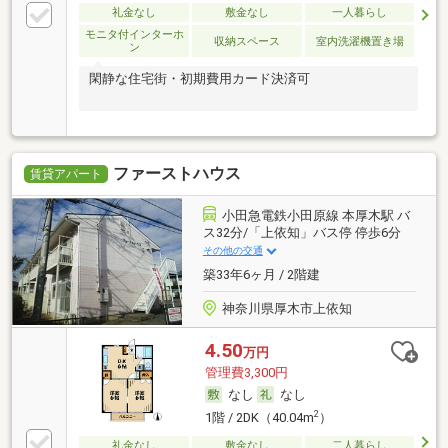
礼金なし
敷金なし
一人暮らし
モニタ付インターホ
収納スペース
室内洗濯機置き場
ン
閑静な住宅街・初期費用カード決済可
ファーストハウス
賃貸アパート
小田急電鉄小田原線 本厚木駅 バ
ス32分/「上依知」バス停 停歩6分
その他の交通
築33年6ヶ月 / 2階建
神奈川県厚木市上依知
4.50
万円
管理費3,300円
なし
なし
2
1階 / 2DK（40.04m
）
礼金なし
敷金なし
二人暮らし