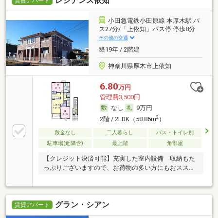
レジデンス依知
賃貸アパート
小田急電鉄小田原線 本厚木駅 バ
ス27分/「上依知」バス停 停歩8分
その他の交通
築19年 / 2階建
神奈川県厚木市上依知
6.80
万円
管理費3,500円
なし
9万円
2
2階 / 2LDK（58.86m
）
敷金なし
二人暮らし
バス・トイレ別
駐車場(近隣含)
最上階
角部屋
【クレジット決済可能】充実した室内設備 収納もた
っぷりございますので、お荷物の多い方にもおスス
メ
グラン・シアン
賃貸アパート