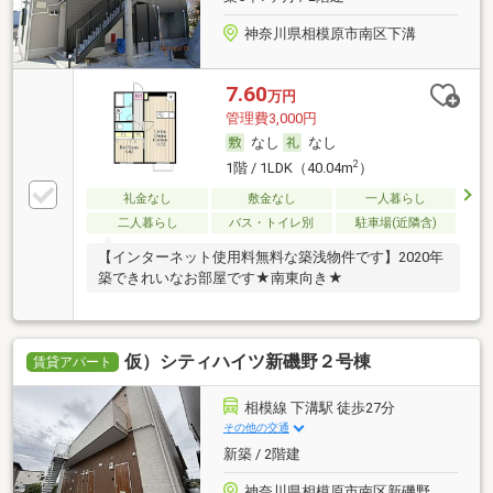
神奈川県相模原市南区下溝
7.60
万円
管理費3,000円
なし
なし
2
1階 / 1LDK（40.04m
）
礼金なし
敷金なし
一人暮らし
二人暮らし
バス・トイレ別
駐車場(近隣含)
【インターネット使用料無料な築浅物件です】2020年
築できれいなお部屋です★南東向き★
仮）シティハイツ新磯野２号棟
賃貸アパート
相模線 下溝駅 徒歩27分
その他の交通
新築 / 2階建
神奈川県相模原市南区新磯野