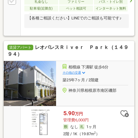
礼金なし
ファミリー
バス・トイレ別
駐車場(近隣含)
ペット相談可
インターネット無料
【各種ご相談ください】LINEでのご相談も可能です♪
レオパレスＲｉｖｅｒ Ｐａｒｋ（１４９
賃貸アパート
９４）
相模線 下溝駅 徒歩6分
その他の交通
築25年7ヶ月 / 2階建
神奈川県相模原市南区磯部
5.90
万円
管理費6,000円
なし
1ヶ月
2
2階 / 1K（19.87m
）