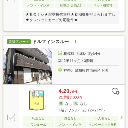
バス・トイレ別
駐車場(近隣含)
ペット相談可
★礼金ナシ★鍵交換代無料★初期費用抑えられますね
★クレジットカード対応物件★
ドルフィンスルー Ｉ
賃貸アパート
相模線 下溝駅 徒歩4分
築13年11ヶ月 / 3階建
神奈川県相模原市南区下溝
4.20
万円
管理費3,000円
なし
なし
2
1階 / ワンルーム（24.21m
）
礼金なし
敷金なし
一人暮らし
ワンルーム
バス・トイレ別
インターネット無料