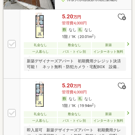
5.20
万円
管理費4,000円
なし
なし
2
1階 / 1K（20.01m
）
礼金なし
敷金なし
新築
一人暮らし
バス・トイレ別
インターネット無料
新築デザイナーズアパート 初期費用クレジット決済
可能！ ネット無料・防犯カメラ・宅配BOX 設備充
実
5.20
万円
管理費4,000円
なし
なし
2
1階 / 1K（19.94m
）
礼金なし
敷金なし
新築
一人暮らし
バス・トイレ別
インターネット無料
即入居可 新築デザイナーズアパート 初期費用クレ