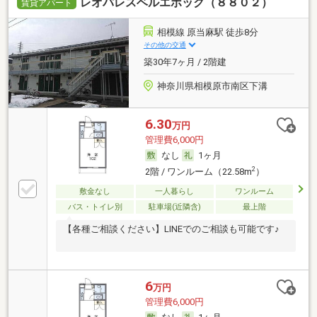
レオパレスベルエポック（８８０２）
賃貸アパート
相模線 原当麻駅 徒歩8分
その他の交通
築30年7ヶ月 / 2階建
神奈川県相模原市南区下溝
6.30
万円
管理費6,000円
なし
1ヶ月
2
2階 / ワンルーム（22.58m
）
敷金なし
一人暮らし
ワンルーム
バス・トイレ別
駐車場(近隣含)
最上階
【各種ご相談ください】LINEでのご相談も可能です♪
6
万円
管理費6,000円