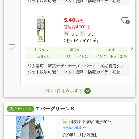
ジット決済可能！ ネット無料・防犯カメラ・宅配
BOX
5.40
万円
管理費4,000円
なし
なし
2
2階 / 1K（20.01m
）
礼金なし
敷金なし
新築
一人暮らし
バス・トイレ別
インターネット無料
即入居可 新築デザイナーズアパート 初期費用クレ
ジット決済可能！ ネット無料・防犯カメラ・宅配
BOX
残り1件を表示する
エバーグリーンＳ
賃貸アパート
相模線 下溝駅 徒歩30分
その他の交通
築9年7ヶ月 / 2階建