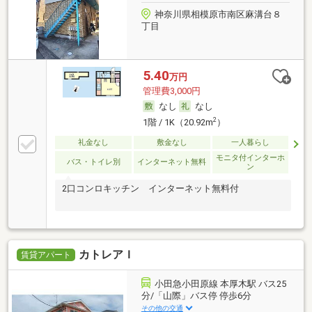
神奈川県相模原市南区麻溝台８
丁目
5.40
万円
管理費3,000円
なし
なし
2
1階 / 1K（20.92m
）
礼金なし
敷金なし
一人暮らし
モニタ付インターホ
バス・トイレ別
インターネット無料
ン
2口コンロキッチン インターネット無料付
カトレアＩ
賃貸アパート
小田急小田原線 本厚木駅 バス25
分/「山際」バス停 停歩6分
その他の交通