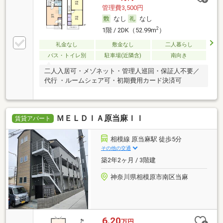
管理費3,500円
なし
なし
2
1階 / 2DK（52.99m
）
礼金なし
敷金なし
二人暮らし
バス・トイレ別
駐車場(近隣含)
南向き
二人入居可・メゾネット・管理人巡回・保証人不要／
代行 ・ルームシェア可・初期費用カード決済可
ＭＥＬＤＩＡ原当麻ＩＩ
賃貸アパート
相模線 原当麻駅 徒歩5分
その他の交通
築2年2ヶ月 / 3階建
神奈川県相模原市南区当麻
6.20
万円