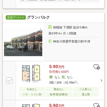
グランパルク
賃貸アパート
相模線 下溝駅 徒歩5.8km
築25年4ヶ月 / 2階建
神奈川県愛甲郡愛川町中津
5.90
万円
管理費3,500円
なし
なし
2
2階 / 2DK（52.99m
）
礼金なし
敷金なし
二人暮らし
バス・トイレ別
駐車場(近隣含)
最上階
5.90
万円