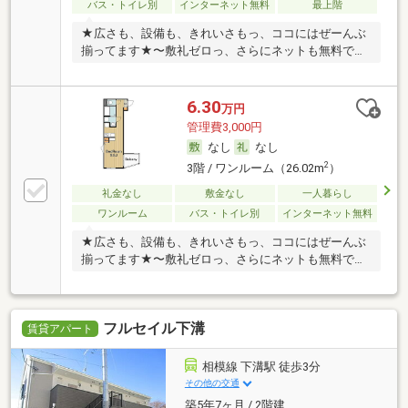
バス・トイレ別
インターネット無料
最上階
★広さも、設備も、きれいさもっ、ココにはぜーんぶ
揃ってます★〜敷礼ゼロっ、さらにネットも無料です
っ〜
6.30
万円
管理費3,000円
なし
なし
2
3階 / ワンルーム（26.02m
）
礼金なし
敷金なし
一人暮らし
ワンルーム
バス・トイレ別
インターネット無料
★広さも、設備も、きれいさもっ、ココにはぜーんぶ
揃ってます★〜敷礼ゼロっ、さらにネットも無料です
っ〜
フルセイル下溝
賃貸アパート
相模線 下溝駅 徒歩3分
その他の交通
築5年7ヶ月 / 2階建