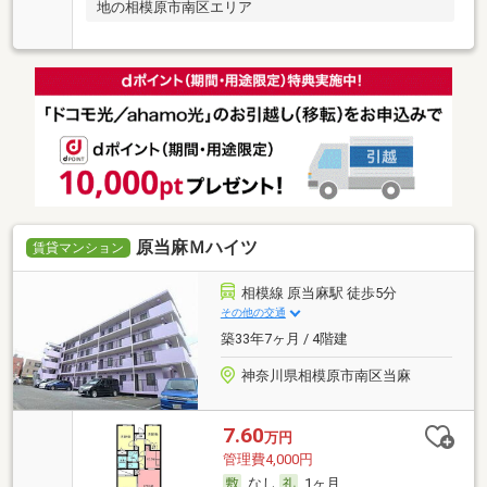
地の相模原市南区エリア
原当麻Ｍハイツ
賃貸マンション
相模線 原当麻駅 徒歩5分
その他の交通
築33年7ヶ月 / 4階建
神奈川県相模原市南区当麻
7.60
万円
管理費4,000円
なし
1ヶ月