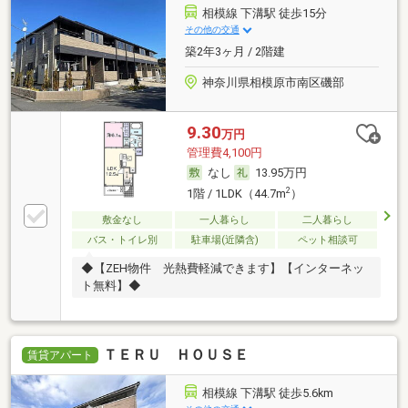
相模線 下溝駅 徒歩15分
その他の交通
築2年3ヶ月 / 2階建
神奈川県相模原市南区磯部
9.30
万円
管理費4,100円
なし
13.95万円
2
1階 / 1LDK（44.7m
）
敷金なし
一人暮らし
二人暮らし
バス・トイレ別
駐車場(近隣含)
ペット相談可
◆【ZEH物件 光熱費軽減できます】【インターネッ
ト無料】◆
ＴＥＲＵ ＨＯＵＳＥ
賃貸アパート
相模線 下溝駅 徒歩5.6km