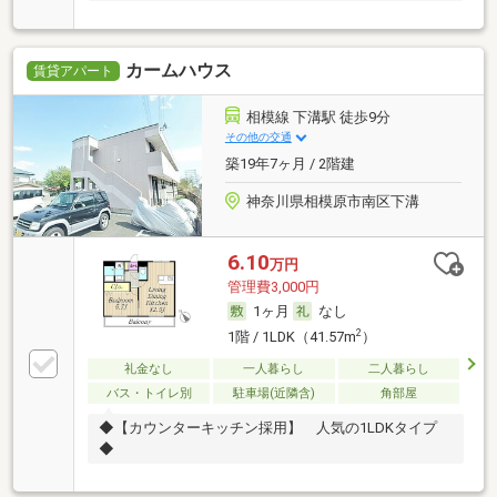
カームハウス
賃貸アパート
相模線 下溝駅 徒歩9分
その他の交通
築19年7ヶ月 / 2階建
神奈川県相模原市南区下溝
6.10
万円
管理費3,000円
1ヶ月
なし
2
1階 / 1LDK（41.57m
）
礼金なし
一人暮らし
二人暮らし
バス・トイレ別
駐車場(近隣含)
角部屋
◆【カウンターキッチン採用】 人気の1LDKタイプ
◆