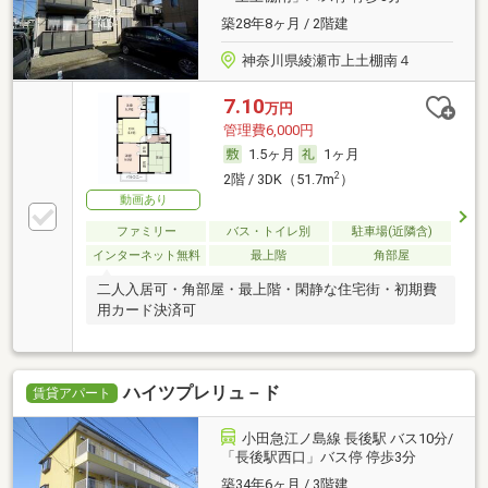
築28年8ヶ月 / 2階建
神奈川県綾瀬市上土棚南４
7.10
万円
管理費6,000円
1.5ヶ月
1ヶ月
2
2階 / 3DK（51.7m
）
動画あり
ファミリー
バス・トイレ別
駐車場(近隣含)
インターネット無料
最上階
角部屋
二人入居可・角部屋・最上階・閑静な住宅街・初期費
用カード決済可
ハイツプレリュ－ド
賃貸アパート
小田急江ノ島線 長後駅 バス10分/
「長後駅西口」バス停 停歩3分
築34年6ヶ月 / 3階建