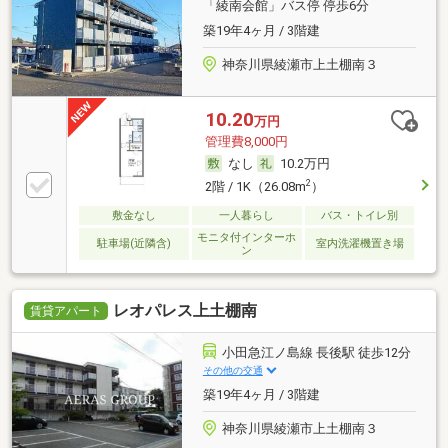
「綾南会館」バス停 停歩6分
築19年4ヶ月 / 3階建
神奈川県綾瀬市上土棚南３
10.20
万円
管理費8,000円
なし
10.2万円
2
2階 / 1K（26.08m
）
敷金なし
一人暮らし
バス・トイレ別
モニタ付インターホ
駐車場(近隣含)
室内洗濯機置き場
ン
レオパレス上土棚南
賃貸アパート
小田急江ノ島線 長後駅 徒歩12分
その他の交通
築19年4ヶ月 / 3階建
神奈川県綾瀬市上土棚南３