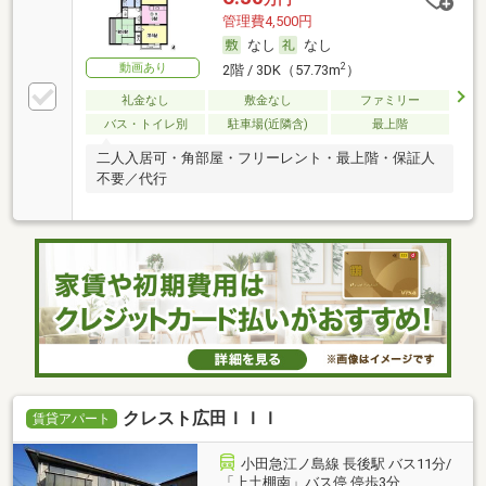
管理費4,500円
なし
なし
動画あり
2
2階 / 3DK（57.73m
）
礼金なし
敷金なし
ファミリー
バス・トイレ別
駐車場(近隣含)
最上階
二人入居可・角部屋・フリーレント・最上階・保証人
不要／代行
クレスト広田ＩＩＩ
賃貸アパート
小田急江ノ島線 長後駅 バス11分/
「上土棚南」バス停 停歩3分