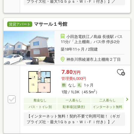
プライズ社・最大1Ｇｂｐｓ・Ｗｉ‐Ｆｉ付き）】／
マサール１号館
賃貸アパート
小田急電鉄江ノ島線 長後駅 バス
11分/「上土棚南」バス停 停歩2分
築18年11ヶ月 / 2階建
神奈川県綾瀬市上土棚南２丁目
7.80
万円
管理費6,000円
なし
1ヶ月
2
1階 / 1LDK（45.5m
）
敷金なし
一人暮らし
二人暮らし
バス・トイレ別
駐車場(近隣含)
インターネット無料
【インターネット無料！契約不要で利用可能！（ギガ
プライズ社・最大1Ｇｂｐｓ・Ｗｉ‐Ｆｉ付き）】／