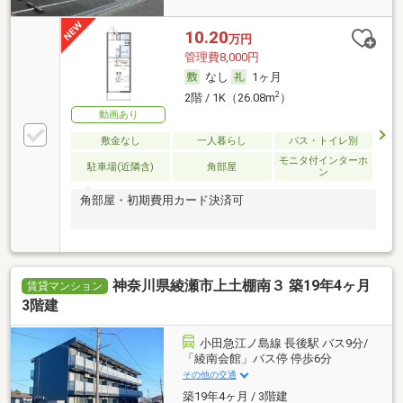
10.20
万円
管理費8,000円
なし
1ヶ月
2
2階 / 1K（26.08m
）
動画あり
敷金なし
一人暮らし
バス・トイレ別
モニタ付インターホ
駐車場(近隣含)
角部屋
ン
角部屋・初期費用カード決済可
神奈川県綾瀬市上土棚南３ 築19年4ヶ月
賃貸マンション
3階建
小田急江ノ島線 長後駅 バス9分/
「綾南会館」バス停 停歩6分
その他の交通
築19年4ヶ月 / 3階建