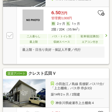
6.50
万円
管理費3,000円
2ヶ月
1ヶ月
2
2階 / 2DK（35.9m
）
二人暮らし
バス・トイレ別
駐車場(近隣含)
最上階
収納スペース
エアコン付き
最上階・日当り良好・保証人不要／代行
クレスト広田Ｖ
賃貸アパート
小田急江ノ島線 長後駅 バス11分/
「上土棚南」バス停 停歩3分
築14年2ヶ月 / 2階建
神奈川県綾瀬市上土棚南４