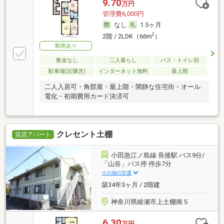
9.70
万円
管理費6,000円
なし
1.5ヶ月
2
2階 / 2LDK（66m
）
動画あり
敷金なし
二人暮らし
バス・トイレ別
駐車場(近隣含)
インターネット無料
最上階
二人入居可・角部屋・最上階・閑静な住宅街・オール
電化・初期費用カード決済可
クレセント土棚
賃貸アパート
小田急江ノ島線 長後駅 バス9分/
「山谷」バス停 停歩7分
その他の交通
築34年3ヶ月 / 2階建
神奈川県綾瀬市上土棚南５
6.30
万円