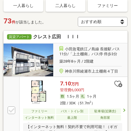
一人暮らし
二人暮らし
ファミリー
73
件
が該当しました。
クレスト広田 ＩＩＩ
賃貸アパート
小田急電鉄江ノ島線 長後駅 バス
11分/「上土棚南」バス停 停歩3分
築28年8ヶ月 / 2階建
神奈川県綾瀬市上土棚南４丁目
7.10
万円
管理費6,000円
1.5ヶ月
1ヶ月
2
2階 / 3DK（51.7m
）
ファミリー
バス・トイレ別
駐車場(近隣含)
インターネット無料
最上階
角部屋
【インターネット無料！契約不要で利用可能！（ギガ