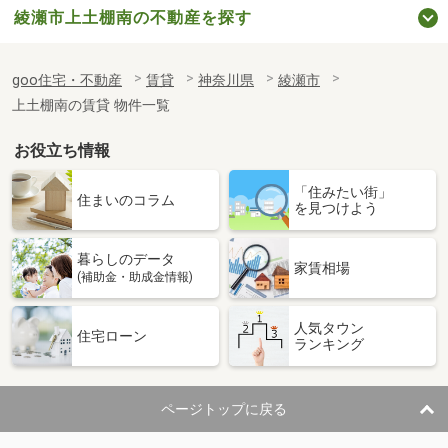
綾瀬市上土棚南の不動産を探す
goo住宅・不動産
賃貸
神奈川県
綾瀬市
上土棚南の賃貸 物件一覧
お役立ち情報
「住みたい街」
住まいのコラム
を見つけよう
暮らしのデータ
家賃相場
(補助金・助成金情報)
人気タウン
住宅ローン
ランキング
ページトップに戻る