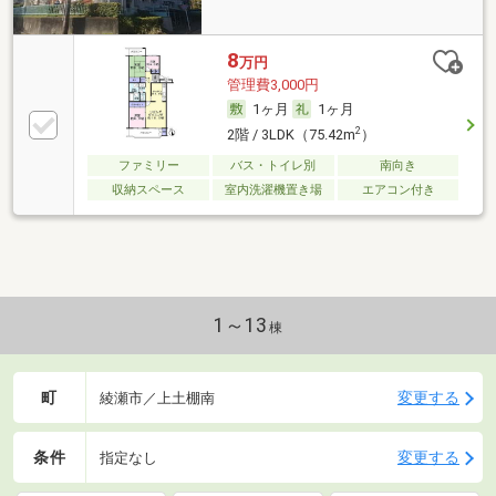
8
万円
管理費3,000円
1ヶ月
1ヶ月
2
2階 / 3LDK（75.42m
）
ファミリー
バス・トイレ別
南向き
収納スペース
室内洗濯機置き場
エアコン付き
1～13
棟
町
変更する
綾瀬市／上土棚南
条件
変更する
指定なし