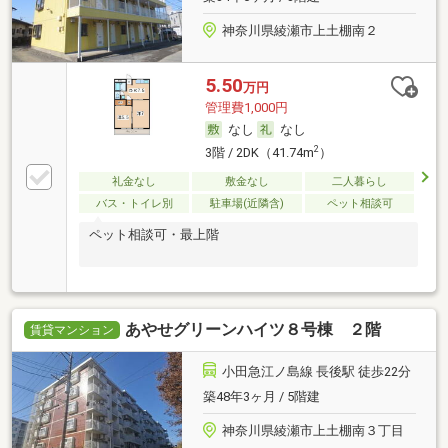
神奈川県綾瀬市上土棚南２
5.50
万円
管理費1,000円
なし
なし
2
3階 / 2DK（41.74m
）
礼金なし
敷金なし
二人暮らし
バス・トイレ別
駐車場(近隣含)
ペット相談可
ペット相談可・最上階
あやせグリーンハイツ８号棟 ２階
賃貸マンション
小田急江ノ島線 長後駅 徒歩22分
築48年3ヶ月 / 5階建
神奈川県綾瀬市上土棚南３丁目