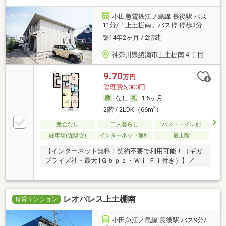
小田急電鉄江ノ島線 長後駅 バス
11分/「上土棚南」バス停 停歩3分
築14年2ヶ月 / 2階建
神奈川県綾瀬市上土棚南４丁目
9.70
万円
管理費6,000円
なし
1.5ヶ月
2
2階 / 2LDK（66m
）
敷金なし
二人暮らし
バス・トイレ別
駐車場(近隣含)
インターネット無料
最上階
【インターネット無料！契約不要で利用可能！（ギガ
プライズ社・最大1Ｇｂｐｓ・Ｗｉ‐Ｆｉ付き）】／
レオパレス上土棚南
賃貸マンション
小田急江ノ島線 長後駅 バス9分/