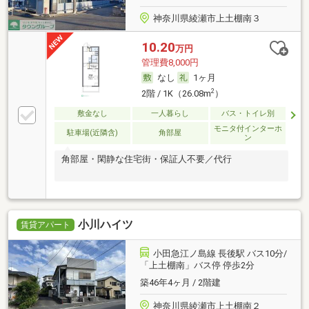
神奈川県綾瀬市上土棚南３
10.20
万円
管理費8,000円
なし
1ヶ月
2
2階 / 1K（26.08m
）
敷金なし
一人暮らし
バス・トイレ別
モニタ付インターホ
駐車場(近隣含)
角部屋
ン
角部屋・閑静な住宅街・保証人不要／代行
小川ハイツ
賃貸アパート
小田急江ノ島線 長後駅 バス10分/
「上土棚南」バス停 停歩2分
築46年4ヶ月 / 2階建
神奈川県綾瀬市上土棚南２