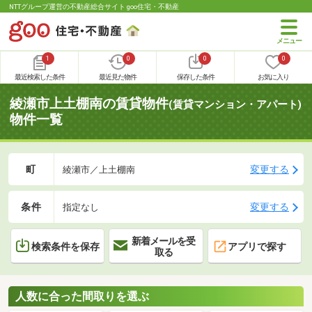
NTTグループ運営の不動産総合サイト goo住宅・不動産
1
0
0
0
最近検索した条件
最近見た物件
保存した条件
お気に入り
綾瀬市上土棚南の賃貸物件
(賃貸マンション・アパート)
物件一覧
町
変更する
綾瀬市／上土棚南
条件
変更する
指定なし
新着メールを受
検索条件を保存
アプリで探す
取る
人数に合った間取りを選ぶ