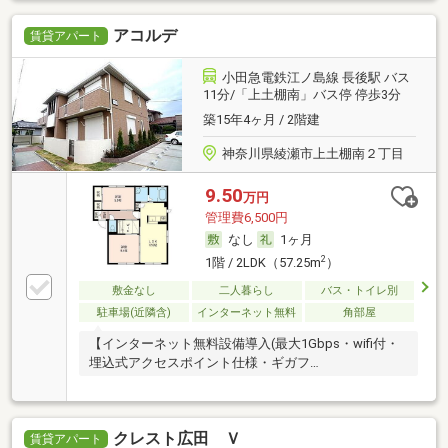
アコルデ
賃貸アパート
小田急電鉄江ノ島線 長後駅 バス
11分/「上土棚南」バス停 停歩3分
築15年4ヶ月 / 2階建
神奈川県綾瀬市上土棚南２丁目
9.50
万円
管理費6,500円
なし
1ヶ月
2
1階 / 2LDK（57.25m
）
敷金なし
二人暮らし
バス・トイレ別
駐車場(近隣含)
インターネット無料
角部屋
【インターネット無料設備導入(最大1Gbps・wifi付・
埋込式アクセスポイント仕様・ギガフ…
クレスト広田 Ｖ
賃貸アパート