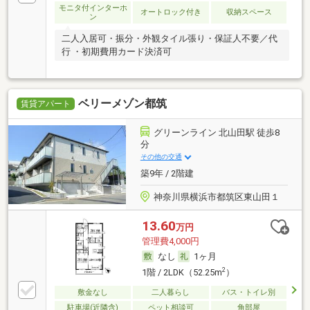
モニタ付インターホ
オートロック付き
収納スペース
ン
二人入居可・振分・外観タイル張り・保証人不要／代
行 ・初期費用カード決済可
ベリーメゾン都筑
賃貸アパート
グリーンライン 北山田駅 徒歩8
分
その他の交通
築9年 / 2階建
神奈川県横浜市都筑区東山田１
13.60
万円
管理費4,000円
なし
1ヶ月
2
1階 / 2LDK（52.25m
）
敷金なし
二人暮らし
バス・トイレ別
駐車場(近隣含)
ペット相談可
角部屋