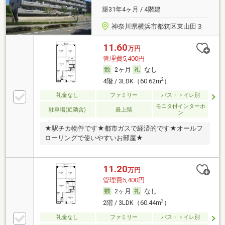
築31年4ヶ月 / 4階建
神奈川県横浜市都筑区東山田３
11.60
万円
管理費5,400円
2ヶ月
なし
2
4階 / 3LDK（60.62m
）
礼金なし
ファミリー
バス・トイレ別
モニタ付インターホ
駐車場(近隣含)
最上階
ン
★駅チカ物件です★都市ガスで経済的です★オールフ
ローリングで使いやすいお部屋★
11.20
万円
管理費5,400円
2ヶ月
なし
2
2階 / 3LDK（60.44m
）
礼金なし
ファミリー
バス・トイレ別