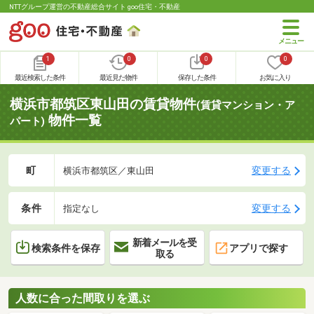
NTTグループ運営の不動産総合サイト goo住宅・不動産
1
0
0
0
最近検索した条件
最近見た物件
保存した条件
お気に入り
横浜市都筑区東山田の賃貸物件
(賃貸マンション・ア
物件一覧
パート)
町
変更する
横浜市都筑区／東山田
条件
変更する
指定なし
新着メールを受
検索条件を保存
アプリで探す
取る
人数に合った間取りを選ぶ