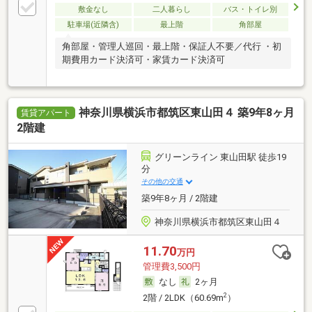
敷金なし
二人暮らし
バス・トイレ別
駐車場(近隣含)
最上階
角部屋
角部屋・管理人巡回・最上階・保証人不要／代行 ・初
期費用カード決済可・家賃カード決済可
神奈川県横浜市都筑区東山田４ 築9年8ヶ月
賃貸アパート
2階建
グリーンライン 東山田駅 徒歩19
分
その他の交通
築9年8ヶ月 / 2階建
神奈川県横浜市都筑区東山田４
11.70
万円
管理費3,500円
なし
2ヶ月
2
2階 / 2LDK（60.69m
）