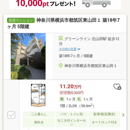
神奈川県横浜市都筑区東山田１ 築18年7
賃貸マンション
ヶ月 5階建
グリーンライン 北山田駅 徒歩12
分
その他の交通
築18年7ヶ月 / 5階建
神奈川県横浜市都筑区東山田１
11.20
万円
管理費8,000円
1ヶ月
1ヶ月
2
1階 / 2LDK（56.6m
）
二人暮らし
バス・トイレ別
駐車場(近隣含)
モニタ付インターホ
南向き
オートロック付き
ン