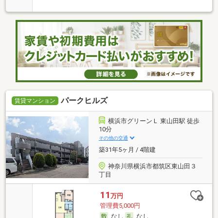
パークヒルズ
賃貸マンション
横浜市グリーンＬ 東山田駅 徒歩
10分
その他の交通
築31年5ヶ月 / 4階建
神奈川県横浜市都筑区東山田３
丁目
11
万円
管理費5,000円
なし
なし