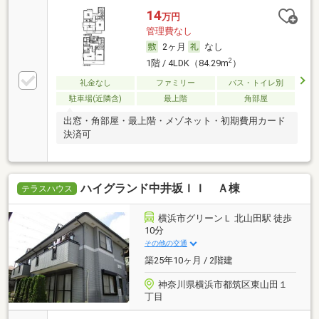
14
万円
管理費なし
2ヶ月
なし
2
1階 / 4LDK（84.29m
）
礼金なし
ファミリー
バス・トイレ別
駐車場(近隣含)
最上階
角部屋
出窓・角部屋・最上階・メゾネット・初期費用カード
決済可
ハイグランド中井坂ＩＩ Ａ棟
テラスハウス
横浜市グリーンＬ 北山田駅 徒歩
10分
その他の交通
築25年10ヶ月 / 2階建
神奈川県横浜市都筑区東山田１
丁目