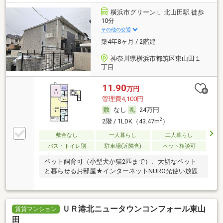
横浜市グリーンＬ 北山田駅 徒歩
10分
その他の交通
築4年8ヶ月 / 2階建
神奈川県横浜市都筑区東山田１
丁目
11.90
万円
管理費4,100円
なし
24万円
2
2階 / 1LDK（43.47m
）
敷金なし
一人暮らし
二人暮らし
バス・トイレ別
駐車場(近隣含)
ペット相談可
ペット飼育可（小型犬か猫2匹まで）、大切なペット
と暮らせるお部屋★インターネットNURO光使い放題
ＵＲ港北ニュータウンコンフォール東山
賃貸マンション
田