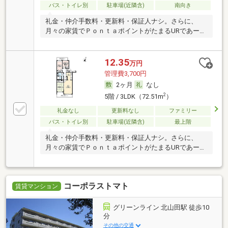
バス・トイレ別
駐車場(近隣含)
南向き
礼金・仲介手数料・更新料・保証人ナシ。さらに、
月々の家賃でＰｏｎｔａポイントがたまるURであー
る。
12.35
万円
管理費3,700円
2ヶ月
なし
2
5階 / 3LDK（72.51m
）
礼金なし
更新料なし
ファミリー
バス・トイレ別
駐車場(近隣含)
最上階
礼金・仲介手数料・更新料・保証人ナシ。さらに、
月々の家賃でＰｏｎｔａポイントがたまるURであー
る。
コーポラストマト
賃貸マンション
グリーンライン 北山田駅 徒歩10
分
その他の交通