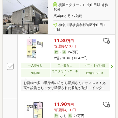
横浜市グリーンＬ 北山田駅 徒歩
10分
築4年8ヶ月 / 2階建
神奈川県横浜市都筑区東山田１
丁目
11.80
万円
管理費4,100円
-
24万円
2
2階 / 1LDK（43.47m
）
一人暮らし
二人暮らし
バス・トイレ別
モニタ付インターホ
角部屋
収納スペース
ン
お荷物の多い単身者の方から新婚さんにオススメ！充
実の設備としっかり確保された収納が魅力！インター
ネットも無料で利用可能となっています！
11.90
万円
管理費4,100円
なし
24万円