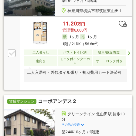
築18年7ヶ月 / 5階建
神奈川県横浜市都筑区東山田１
11.20
万円
管理費8,000円
1ヶ月
1ヶ月
2
1階 / 2LDK（56.6m
）
二人暮らし
バス・トイレ別
駐車場(近隣含)
モニタ付インターホ
南向き
オートロック付き
ン
二人入居可・外観タイル張り・初期費用カード決済可
コーポアンデス２
賃貸マンション
グリーンライン 北山田駅 徒歩13
分
その他の交通
築24年10ヶ月 / 2階建