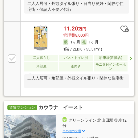
二人入居可・外観タイル張り・日当り良好・閑静な住
宅街・保証人不要／代行
11.20
万円
管理費8,000円
1ヶ月
1ヶ月
2
1階 / 2LDK（55.51m
）
二人暮らし
バス・トイレ別
駐車場(近隣含)
モニタ付インターホ
角部屋
南向き
ン
二人入居可・角部屋・外観タイル張り・閑静な住宅街
カウラナ イースト
賃貸マンション
グリーンライン 北山田駅 徒歩12
分
その他の交通