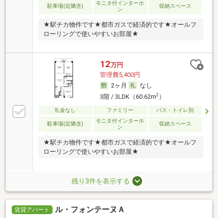
モニタ付インターホ
駐車場(近隣含)
収納スペース
ン
★駅チカ物件です★都市ガスで経済的です★オールフ
ローリングで使いやすいお部屋★
12
万円
管理費5,400円
2ヶ月
なし
2
3階 / 3LDK（60.62m
）
礼金なし
ファミリー
バス・トイレ別
モニタ付インターホ
駐車場(近隣含)
収納スペース
ン
★駅チカ物件です★都市ガスで経済的です★オールフ
ローリングで使いやすいお部屋★
残り3件を表示する
ル・フォンテーヌＡ
賃貸アパート