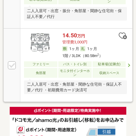
ン
二人入居可・出窓・振分・角部屋・閑静な住宅街・保
証人不要／代行
14.50
万円
管理費3,000円
1ヶ月
1ヶ月
2
1階 / 3LDK（80.58m
）
ファミリー
バス・トイレ別
駐車場(近隣含)
モニタ付インターホ
角部屋
収納スペース
ン
二人入居可・出窓・角部屋・閑静な住宅街・保証人不
要／代行 ・初期費用カード決済可