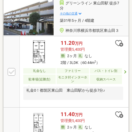
グリーンライン 東山田駅 徒歩7
分
その他の交通
築31年5ヶ月 / 4階建
神奈川県横浜市都筑区東山田３
11.20
万円
管理費5,400円
2ヶ月
なし
2
2階 / 3LDK（60.44m
）
礼金なし
ファミリー
バス・トイレ別
モニタ付インターホ
駐車場(近隣含)
収納スペース
ン
礼金0！都筑区東山田 東山田駅から徒歩7分♪
11.40
万円
管理費5,400円
2ヶ月
なし