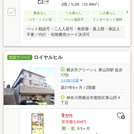
2
2階 / 1LDK（33.49m
）
敷金なし
一人暮らし
二人暮らし
バス・トイレ別
ペット相談可
インターネット無料
ペット相談可・二人入居可・角部屋・最上階・保証人
不要／代行 ・初期費用カード決済可
ロイヤルヒル
賃貸アパート
横浜市グリーンＬ 東山田駅 徒歩
17分
その他の交通
築21年6ヶ月 / 2階建
神奈川県横浜市都筑区東山田４
丁目
9
万円
管理費5,500円
-
0.5ヶ月