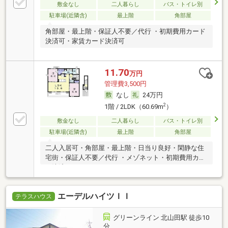
敷金なし
二人暮らし
バス・トイレ別
駐車場(近隣含)
最上階
角部屋
角部屋・最上階・保証人不要／代行 ・初期費用カード
決済可・家賃カード決済可
11.70
万円
管理費3,500円
なし
24万円
2
1階 / 2LDK（60.69m
）
敷金なし
二人暮らし
バス・トイレ別
駐車場(近隣含)
最上階
角部屋
二人入居可・角部屋・最上階・日当り良好・閑静な住
宅街・保証人不要／代行 ・メゾネット・初期費用カー
ド決済可
エーデルハイツＩＩ
テラスハウス
グリーンライン 北山田駅 徒歩10
分