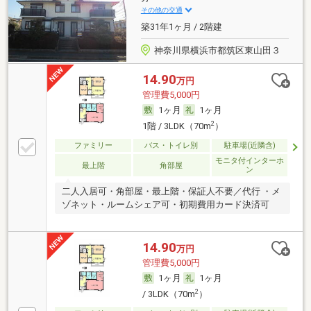
その他の交通
築31年1ヶ月 / 2階建
神奈川県横浜市都筑区東山田３
14.90
万円
管理費5,000円
1ヶ月
1ヶ月
2
1階 / 3LDK（70m
）
ファミリー
バス・トイレ別
駐車場(近隣含)
モニタ付インターホ
最上階
角部屋
ン
二人入居可・角部屋・最上階・保証人不要／代行 ・メ
ゾネット・ルームシェア可・初期費用カード決済可
14.90
万円
管理費5,000円
1ヶ月
1ヶ月
2
/ 3LDK（70m
）