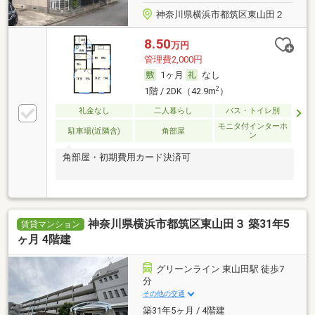
神奈川県横浜市都筑区東山田２
8.50
万円
管理費2,000円
1ヶ月
なし
2
1階 / 2DK（42.9m
）
礼金なし
二人暮らし
バス・トイレ別
モニタ付インターホ
駐車場(近隣含)
角部屋
ン
角部屋・初期費用カード決済可
神奈川県横浜市都筑区東山田３ 築31年5
賃貸マンション
ヶ月 4階建
グリーンライン 東山田駅 徒歩7
分
その他の交通
築31年5ヶ月 / 4階建