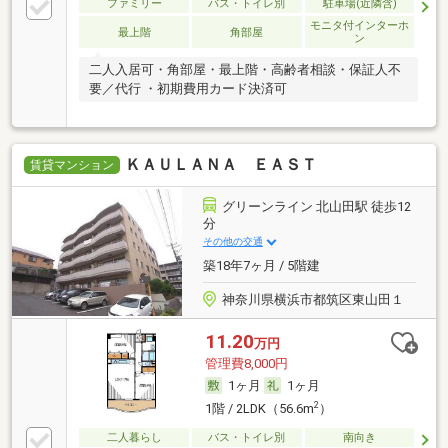
ファミリー
バス・トイレ別
駐車場(近隣含)
モニタ付インターホ
最上階
角部屋
ン
二人入居可・角部屋・最上階・高齢者相談・保証人不
要／代行 ・初期費用カード決済可
ＫＡＵＬＡＮＡ ＥＡＳＴ
賃貸マンション
グリーンライン 北山田駅 徒歩12
分
その他の交通
築18年7ヶ月 / 5階建
神奈川県横浜市都筑区東山田１
11.20
万円
管理費8,000円
1ヶ月
1ヶ月
2
1階 / 2LDK（56.6m
）
二人暮らし
バス・トイレ別
南向き