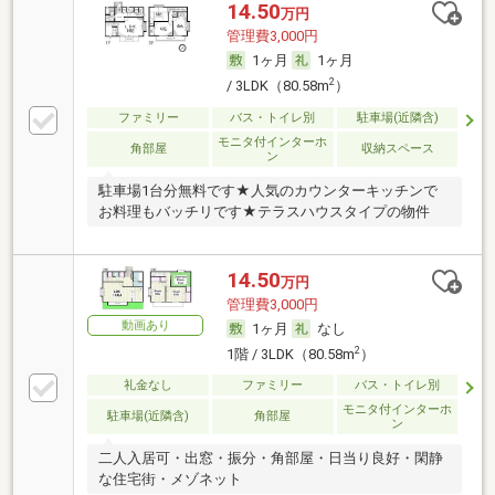
14.50
万円
管理費3,000円
1ヶ月
1ヶ月
2
/ 3LDK（80.58m
）
ファミリー
バス・トイレ別
駐車場(近隣含)
モニタ付インターホ
角部屋
収納スペース
ン
駐車場1台分無料です★人気のカウンターキッチンで
お料理もバッチリです★テラスハウスタイプの物件
14.50
万円
管理費3,000円
動画あり
1ヶ月
なし
2
1階 / 3LDK（80.58m
）
礼金なし
ファミリー
バス・トイレ別
モニタ付インターホ
駐車場(近隣含)
角部屋
ン
二人入居可・出窓・振分・角部屋・日当り良好・閑静
な住宅街・メゾネット