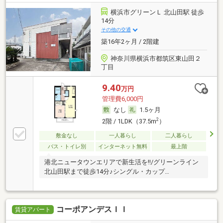
横浜市グリーンＬ 北山田駅 徒歩
14分
その他の交通
築16年2ヶ月 / 2階建
神奈川県横浜市都筑区東山田２
丁目
9.40
万円
管理費6,000円
なし
1.5ヶ月
2
2階 / 1LDK（37.5m
）
敷金なし
一人暮らし
二人暮らし
バス・トイレ別
インターネット無料
最上階
港北ニュータウンエリアで新生活を!!/グリーンライン
北山田駅まで徒歩14分♪シングル・カップ…
コーポアンデスＩＩ
賃貸アパート