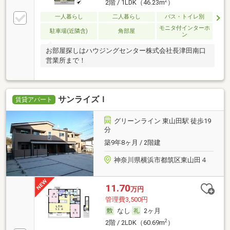
2
2階 / 1LDK（46.23m
）
一人暮らし
二人暮らし
バス・トイレ別
モニタ付インターホ
駐車場(近隣含)
角部屋
ン
お部屋探しはハウジングセンター株式会社長津田南口
営業所まで！
サンライズＩ
賃貸アパート
グリーンライン 東山田駅 徒歩19
分
築9年8ヶ月 / 2階建
神奈川県横浜市都筑区東山田４
11.70
万円
管理費3,500円
なし
2ヶ月
2
2階 / 2LDK（60.69m
）