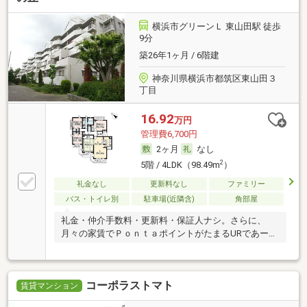
横浜市グリーンＬ 東山田駅 徒歩
9分
築26年1ヶ月 / 6階建
神奈川県横浜市都筑区東山田３
丁目
16.92
万円
管理費6,700円
2ヶ月
なし
2
5階 / 4LDK（98.49m
）
礼金なし
更新料なし
ファミリー
バス・トイレ別
駐車場(近隣含)
角部屋
礼金・仲介手数料・更新料・保証人ナシ。さらに、
月々の家賃でＰｏｎｔａポイントがたまるURであー
る。
コーポラストマト
賃貸マンション