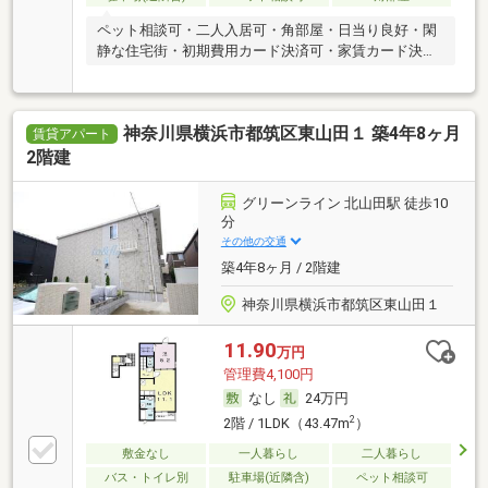
ペット相談可・二人入居可・角部屋・日当り良好・閑
静な住宅街・初期費用カード決済可・家賃カード決済
可
神奈川県横浜市都筑区東山田１ 築4年8ヶ月
賃貸アパート
2階建
グリーンライン 北山田駅 徒歩10
分
その他の交通
築4年8ヶ月 / 2階建
神奈川県横浜市都筑区東山田１
11.90
万円
管理費4,100円
なし
24万円
2
2階 / 1LDK（43.47m
）
敷金なし
一人暮らし
二人暮らし
バス・トイレ別
駐車場(近隣含)
ペット相談可