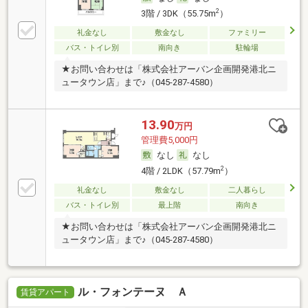
2
3階 / 3DK（55.75m
）
礼金なし
敷金なし
ファミリー
バス・トイレ別
南向き
駐輪場
★お問い合わせは「株式会社アーバン企画開発港北ニ
ュータウン店」まで♪（045-287-4580）
13.90
万円
管理費5,000円
なし
なし
2
4階 / 2LDK（57.79m
）
礼金なし
敷金なし
二人暮らし
バス・トイレ別
最上階
南向き
★お問い合わせは「株式会社アーバン企画開発港北ニ
ュータウン店」まで♪（045-287-4580）
ル・フォンテーヌ Ａ
賃貸アパート