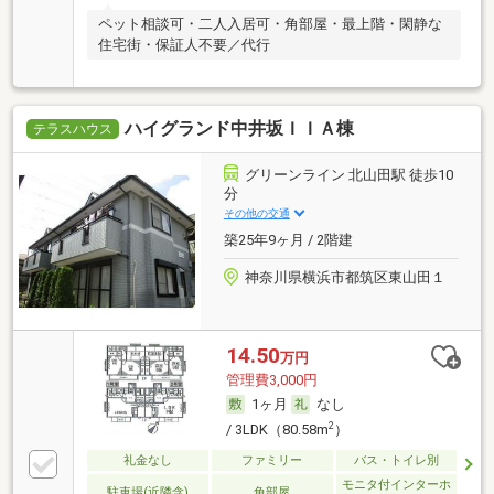
ペット相談可・二人入居可・角部屋・最上階・閑静な
住宅街・保証人不要／代行
ハイグランド中井坂ＩＩＡ棟
テラスハウス
グリーンライン 北山田駅 徒歩10
分
その他の交通
築25年9ヶ月 / 2階建
神奈川県横浜市都筑区東山田１
14.50
万円
管理費3,000円
1ヶ月
なし
2
/ 3LDK（80.58m
）
礼金なし
ファミリー
バス・トイレ別
モニタ付インターホ
駐車場(近隣含)
角部屋