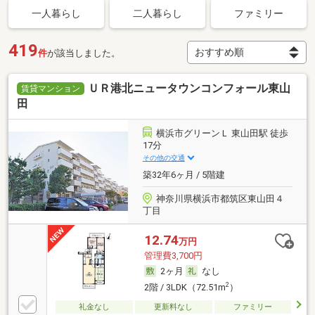
一人暮らし
二人暮らし
ファミリー
419
件
が該当しました。
ＵＲ港北ニュータウンコンフォール東山
賃貸マンション
田
横浜市グリーンＬ 東山田駅 徒歩
17分
その他の交通
築32年6ヶ月 / 5階建
神奈川県横浜市都筑区東山田４
丁目
12.74
万円
管理費3,700円
2ヶ月
なし
2
2階 / 3LDK（72.51m
）
礼金なし
更新料なし
ファミリー