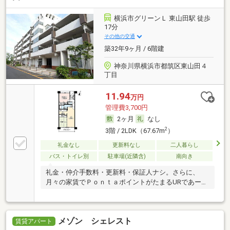
横浜市グリーンＬ 東山田駅 徒歩
17分
その他の交通
築32年9ヶ月 / 6階建
神奈川県横浜市都筑区東山田４
丁目
11.94
万円
管理費3,700円
2ヶ月
なし
2
3階 / 2LDK（67.67m
）
礼金なし
更新料なし
二人暮らし
バス・トイレ別
駐車場(近隣含)
南向き
礼金・仲介手数料・更新料・保証人ナシ。さらに、
月々の家賃でＰｏｎｔａポイントがたまるURであー
る。
メゾン シェレスト
賃貸アパート