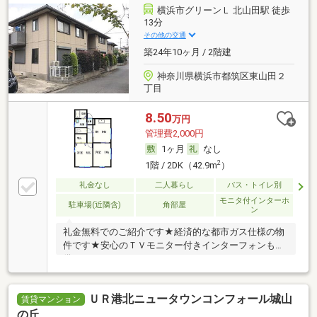
横浜市グリーンＬ 北山田駅 徒歩
13分
その他の交通
築24年10ヶ月 / 2階建
神奈川県横浜市都筑区東山田２
丁目
8.50
万円
管理費2,000円
1ヶ月
なし
2
1階 / 2DK（42.9m
）
礼金なし
二人暮らし
バス・トイレ別
モニタ付インターホ
駐車場(近隣含)
角部屋
ン
礼金無料でのご紹介です★経済的な都市ガス仕様の物
件です★安心のＴＶモニター付きインターフォンも完
備
ＵＲ港北ニュータウンコンフォール城山
賃貸マンション
の丘