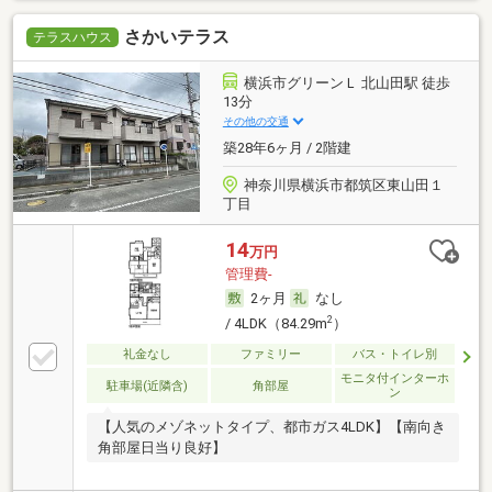
さかいテラス
テラスハウス
横浜市グリーンＬ 北山田駅 徒歩
13分
その他の交通
築28年6ヶ月 / 2階建
神奈川県横浜市都筑区東山田１
丁目
14
万円
管理費-
2ヶ月
なし
2
/ 4LDK（84.29m
）
礼金なし
ファミリー
バス・トイレ別
モニタ付インターホ
駐車場(近隣含)
角部屋
ン
【人気のメゾネットタイプ、都市ガス4LDK】【南向き
角部屋日当り良好】