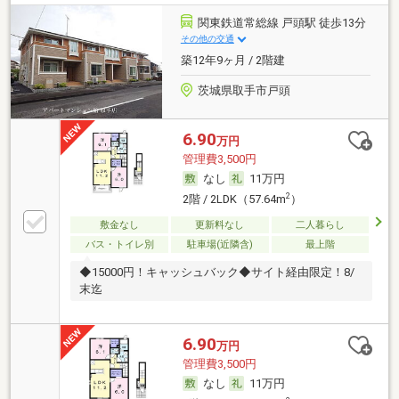
関東鉄道常総線 戸頭駅 徒歩13分
その他の交通
築12年9ヶ月 / 2階建
茨城県取手市戸頭
6.90
万円
管理費3,500円
なし
11万円
2
2階 / 2LDK（57.64m
）
敷金なし
更新料なし
二人暮らし
バス・トイレ別
駐車場(近隣含)
最上階
◆15000円！キャッシュバック◆サイト経由限定！8/
末迄
6.90
万円
管理費3,500円
なし
11万円