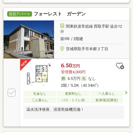
フォーレスト ガーデン
賃貸アパート
関東鉄道常総線 西取手駅 徒歩12
分
築5年 / 2階建
茨城県取手市本郷３丁目
6.50
万円
管理費4,000円
6.5万円
なし
2
2階 / 1LDK（42.34m
）
礼金なし
更新料なし
一人暮らし
二人暮らし
バス・トイレ別
駐車場(近隣含)
温水洗浄便座、浴室乾燥機完備！