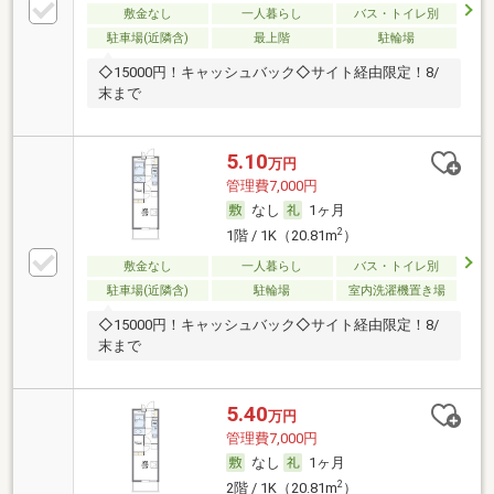
敷金なし
一人暮らし
バス・トイレ別
駐車場(近隣含)
最上階
駐輪場
◇15000円！キャッシュバック◇サイト経由限定！8/
末まで
5.10
万円
管理費7,000円
なし
1ヶ月
2
1階 / 1K（20.81m
）
敷金なし
一人暮らし
バス・トイレ別
駐車場(近隣含)
駐輪場
室内洗濯機置き場
◇15000円！キャッシュバック◇サイト経由限定！8/
末まで
5.40
万円
管理費7,000円
なし
1ヶ月
2
2階 / 1K（20.81m
）