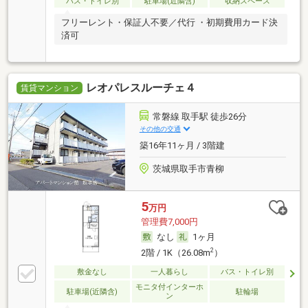
バス・トイレ別
駐車場(近隣含)
収納スペース
フリーレント・保証人不要／代行 ・初期費用カード決
済可
レオパレスルーチェ４
賃貸マンション
常磐線 取手駅 徒歩26分
その他の交通
築16年11ヶ月 / 3階建
茨城県取手市青柳
5
万円
管理費7,000円
なし
1ヶ月
2
2階 / 1K（26.08m
）
敷金なし
一人暮らし
バス・トイレ別
モニタ付インターホ
駐車場(近隣含)
駐輪場
ン