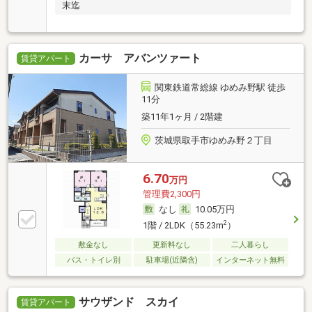
末迄
カーサ アバンツァート
賃貸アパート
関東鉄道常総線 ゆめみ野駅 徒歩
11分
築11年1ヶ月 / 2階建
茨城県取手市ゆめみ野２丁目
6.70
万円
管理費2,300円
なし
10.05万円
2
1階 / 2LDK（55.23m
）
敷金なし
更新料なし
二人暮らし
バス・トイレ別
駐車場(近隣含)
インターネット無料
サウザンド スカイ
賃貸アパート