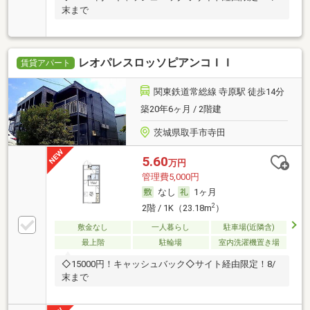
末まで
レオパレスロッソピアンコＩＩ
賃貸アパート
関東鉄道常総線 寺原駅 徒歩14分
築20年6ヶ月 / 2階建
茨城県取手市寺田
5.60
万円
管理費5,000円
なし
1ヶ月
2
2階 / 1K（23.18m
）
敷金なし
一人暮らし
駐車場(近隣含)
最上階
駐輪場
室内洗濯機置き場
◇15000円！キャッシュバック◇サイト経由限定！8/
末まで