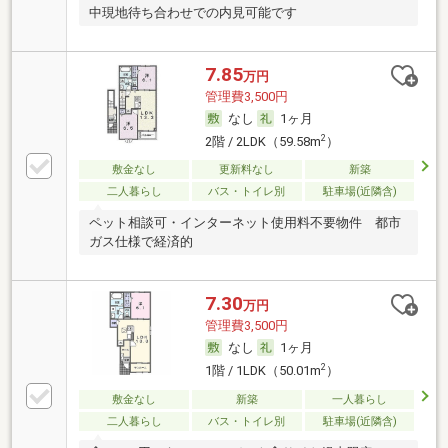
中現地待ち合わせでの内見可能です
7.85
万円
管理費3,500円
なし
1ヶ月
2
2階 / 2LDK（59.58m
）
敷金なし
更新料なし
新築
二人暮らし
バス・トイレ別
駐車場(近隣含)
ペット相談可・インターネット使用料不要物件 都市
ガス仕様で経済的
7.30
万円
管理費3,500円
なし
1ヶ月
2
1階 / 1LDK（50.01m
）
敷金なし
新築
一人暮らし
二人暮らし
バス・トイレ別
駐車場(近隣含)