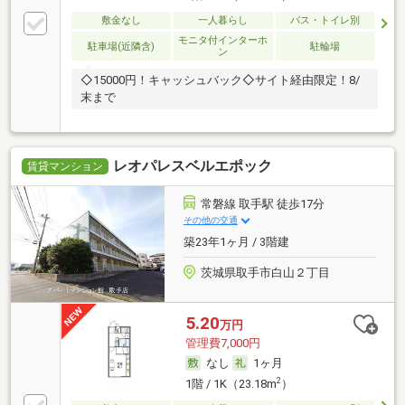
敷金なし
一人暮らし
バス・トイレ別
モニタ付インターホ
駐車場(近隣含)
駐輪場
ン
◇15000円！キャッシュバック◇サイト経由限定！8/
末まで
レオパレスベルエポック
賃貸マンション
常磐線 取手駅 徒歩17分
その他の交通
築23年1ヶ月 / 3階建
茨城県取手市白山２丁目
5.20
万円
管理費7,000円
なし
1ヶ月
2
1階 / 1K（23.18m
）