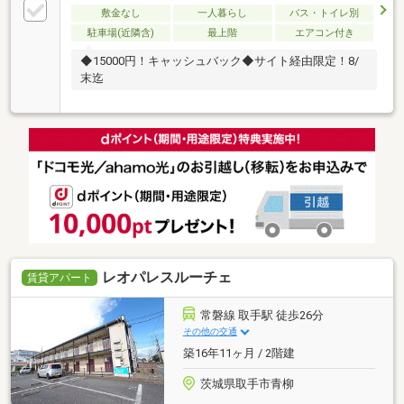
敷金なし
一人暮らし
バス・トイレ別
駐車場(近隣含)
最上階
エアコン付き
◆15000円！キャッシュバック◆サイト経由限定！8/
末迄
レオパレスルーチェ
賃貸アパート
常磐線 取手駅 徒歩26分
その他の交通
築16年11ヶ月 / 2階建
茨城県取手市青柳