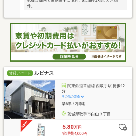
駅徒歩圏内で通勤通学に便利、経済的な都市ガス物
件。
ルピナス
賃貸アパート
関東鉄道常総線 西取手駅 徒歩12
分
その他の交通
築6年 / 2階建
茨城県取手市白山３丁目
5.80
万円
管理費4,000円