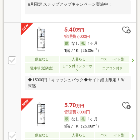
8月限定 ステップアップキャンペーン実施中！
5.40
万円
管理費7,000円
なし
1ヶ月
2
1階 / 1K（26.08m
）
敷金なし
一人暮らし
バス・トイレ別
モニタ付インターホ
駐車場(近隣含)
エアコン付き
ン
◆15000円！キャッシュバック◆サイト経由限定！8/
末迄
5.70
万円
管理費7,000円
なし
1ヶ月
2
3階 / 1K（26.08m
）
敷金なし
一人暮らし
バス・トイレ別