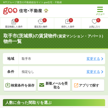
NTTグループ運営の不動産総合サイト goo住宅・不動産
1
0
0
0
最近検索した条件
最近見た物件
保存した条件
お気に入り
取手市(茨城県)の賃貸物件
(賃貸マンション・アパート)
物件一覧
地域
変更する
取手市
条件
変更する
指定なし
新着メールを受
検索条件を保存
アプリで探す
取る
人数に合った間取りを選ぶ