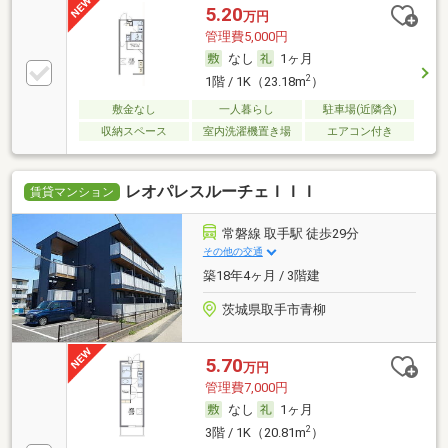
5.20
万円
管理費5,000円
なし
1ヶ月
2
1階 / 1K（23.18m
）
敷金なし
一人暮らし
駐車場(近隣含)
収納スペース
室内洗濯機置き場
エアコン付き
レオパレスルーチェＩＩＩ
賃貸マンション
常磐線 取手駅 徒歩29分
その他の交通
築18年4ヶ月 / 3階建
茨城県取手市青柳
5.70
万円
管理費7,000円
なし
1ヶ月
2
3階 / 1K（20.81m
）