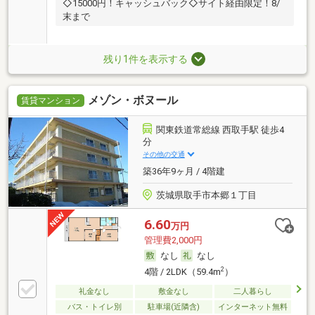
◇15000円！キャッシュバック◇サイト経由限定！8/
末まで
残り1件を表示する
メゾン・ボヌール
賃貸マンション
関東鉄道常総線 西取手駅 徒歩4
分
その他の交通
築36年9ヶ月 / 4階建
茨城県取手市本郷１丁目
6.60
万円
管理費2,000円
なし
なし
2
4階 / 2LDK（59.4m
）
礼金なし
敷金なし
二人暮らし
バス・トイレ別
駐車場(近隣含)
インターネット無料