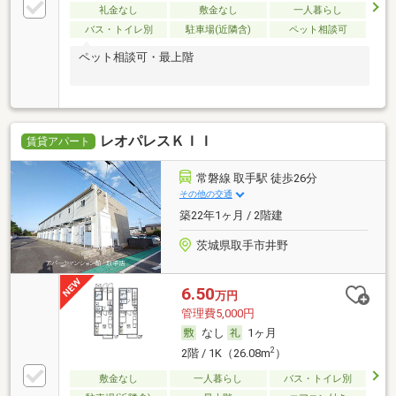
礼金なし
敷金なし
一人暮らし
バス・トイレ別
駐車場(近隣含)
ペット相談可
ペット相談可・最上階
レオパレスＫＩＩ
賃貸アパート
常磐線 取手駅 徒歩26分
その他の交通
築22年1ヶ月 / 2階建
茨城県取手市井野
6.50
万円
管理費5,000円
なし
1ヶ月
2
2階 / 1K（26.08m
）
敷金なし
一人暮らし
バス・トイレ別