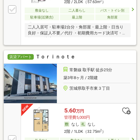
2
2階 / 2LDK（57.63m
）
敷金なし
二人暮らし
バス・トイレ別
駐車場(近隣含)
最上階
角部屋
二人入居可・駐車場2台分・角部屋・最上階・日当り
良好・保証人不要／代行 ・初期費用カード決済可・家
賃カード決済可
Ｔｏｒｉｎｏｔｅ
賃貸アパート
常磐線 取手駅 徒歩25分
築3年8ヶ月 / 2階建
茨城県取手市東３丁目
5.60
万円
管理費5,000円
なし
なし
2
2階 / 1LDK（32.75m
）