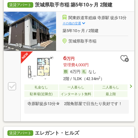
茨城県取手市稲 築5年10ヶ月 2階建
賃貸アパート
関東鉄道常総線 寺原駅 徒歩13分
その他の交通
築5年10ヶ月 / 2階建
茨城県取手市稲
6
万円
管理費4,000円
6万円
なし
2
2階 / 1LDK（42.34m
）
礼金なし
一人暮らし
二人暮らし
駐車場(近隣含)
インターネット無料
最上階
寺原駅徒歩13分☆ 2階角部屋で日当たり良好です！
エレガント・ヒルズ
賃貸アパート