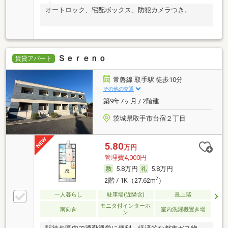
オートロック、宅配ボックス、防犯カメラつき。
Ｓｅｒｅｎｏ
賃貸アパート
常磐線 取手駅 徒歩10分
その他の交通
築9年7ヶ月 / 2階建
茨城県取手市台宿２丁目
5.80
万円
管理費4,000円
5.8万円
5.8万円
2
2階 / 1K（27.62m
）
一人暮らし
駐車場(近隣含)
最上階
モニタ付インターホ
南向き
室内洗濯機置き場
ン