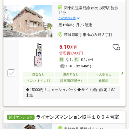
関東鉄道常総線 ゆめみ野駅 徒歩
13分
その他の交通
築12年5ヶ月 / 2階建
茨城県取手市ゆめみ野３丁目
5.10
万円
管理費2,900円
なし
8.1万円
2
1階 / 1K（32.94m
）
敷金なし
更新料なし
一人暮らし
バス・トイレ別
駐車場(近隣含)
角部屋
◆15000円！キャッシュバック◆サイト経由限定！8/
末迄
ライオンズマンション取手１００４号室
賃貸マンション