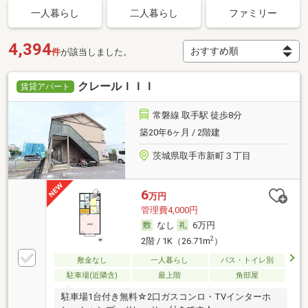
一人暮らし
二人暮らし
ファミリー
4,394
件
が該当しました。
クレールＩＩＩ
賃貸アパート
常磐線 取手駅 徒歩8分
築20年6ヶ月 / 2階建
茨城県取手市新町３丁目
6
万円
管理費4,000円
なし
6万円
2
2階 / 1K（26.71m
）
敷金なし
一人暮らし
バス・トイレ別
駐車場(近隣含)
最上階
角部屋
駐車場1台付き無料☆2口ガスコンロ・TVインターホ