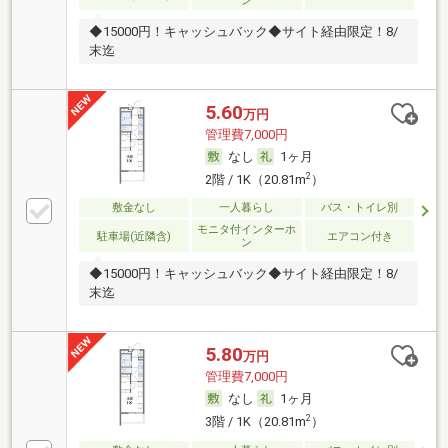
ン
◆15000円！キャッシュバック◆サイト経由限定！8/
末迄
5.60
万円
管理費7,000円
なし
1ヶ月
2
2階 / 1K（20.81m
）
敷金なし
一人暮らし
バス・トイレ別
モニタ付インターホ
駐車場(近隣含)
エアコン付き
ン
◆15000円！キャッシュバック◆サイト経由限定！8/
末迄
5.80
万円
管理費7,000円
なし
1ヶ月
2
3階 / 1K（20.81m
）