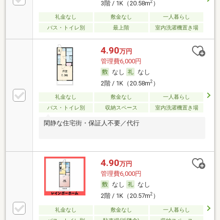
2
3階 / 1K（20.58m
）
礼金なし
敷金なし
一人暮らし
バス・トイレ別
最上階
室内洗濯機置き場
4.90
万円
管理費6,000円
なし
なし
2
2階 / 1K（20.58m
）
礼金なし
敷金なし
一人暮らし
バス・トイレ別
収納スペース
室内洗濯機置き場
閑静な住宅街・保証人不要／代行
4.90
万円
管理費6,000円
なし
なし
2
2階 / 1K（20.57m
）
礼金なし
敷金なし
一人暮らし