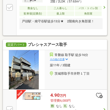
2
2階 / 2LDK（57.63m
）
敷金なし
二人暮らし
バス・トイレ別
駐車場(近隣含)
最上階
角部屋
戸頭駅・南守谷駅徒歩13分★ 2階南向き角部屋！
プレシャスアース取手
賃貸アパート
常磐線 取手駅 徒歩16分
その他の交通
築11年 / 3階建
茨城県取手市井野１丁目
4.90
万円
管理費6,000円
なし
なし