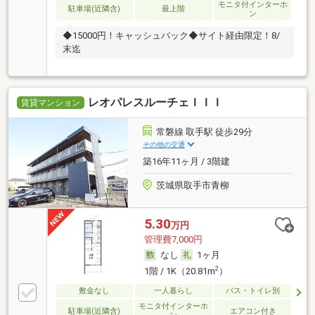
モニタ付インターホ
駐車場(近隣含)
最上階
ン
◆15000円！キャッシュバック◆サイト経由限定！8/
末迄
レオパレスルーチェＩＩＩ
賃貸マンション
常磐線 取手駅 徒歩29分
その他の交通
築16年11ヶ月 / 3階建
茨城県取手市青柳
5.30
万円
管理費7,000円
なし
1ヶ月
2
1階 / 1K（20.81m
）
敷金なし
一人暮らし
バス・トイレ別
モニタ付インターホ
駐車場(近隣含)
エアコン付き