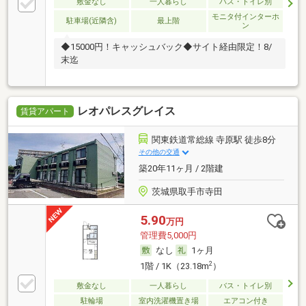
敷金なし
一人暮らし
バス・トイレ別
モニタ付インターホ
駐車場(近隣含)
最上階
ン
◆15000円！キャッシュバック◆サイト経由限定！8/
末迄
レオパレスグレイス
賃貸アパート
関東鉄道常総線 寺原駅 徒歩8分
その他の交通
築20年11ヶ月 / 2階建
茨城県取手市寺田
5.90
万円
管理費5,000円
なし
1ヶ月
2
1階 / 1K（23.18m
）
敷金なし
一人暮らし
バス・トイレ別
駐輪場
室内洗濯機置き場
エアコン付き