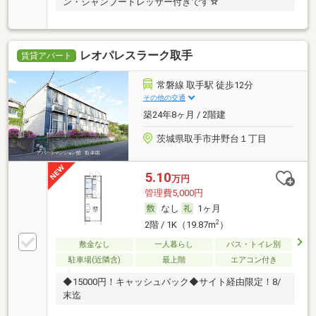
ン・シャンプードレッサー付きです☆
レオパレスラーク取手
賃貸アパート
常磐線 取手駅 徒歩12分
その他の交通
築24年8ヶ月 / 2階建
茨城県取手市井野台１丁目
5.10
万円
管理費5,000円
なし
1ヶ月
2
2階 / 1K（19.87m
）
敷金なし
一人暮らし
バス・トイレ別
駐車場(近隣含)
最上階
エアコン付き
◆15000円！キャッシュバック◆サイト経由限定！8/
末迄