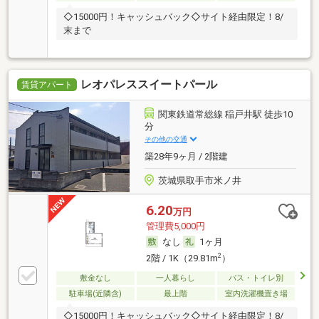
◇15000円！キャッシュバック◇サイト経由限定！8/
末まで
レオパレススイートパール
賃貸アパート
関東鉄道常総線 稲戸井駅 徒歩10
分
その他の交通
築28年9ヶ月 / 2階建
茨城県取手市米ノ井
6.20
万円
管理費5,000円
なし
1ヶ月
2
2階 / 1K（29.81m
）
敷金なし
一人暮らし
バス・トイレ別
駐車場(近隣含)
最上階
室内洗濯機置き場
◇15000円！キャッシュバック◇サイト経由限定！8/