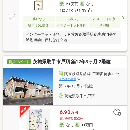
5.8万円
なし
2
1階 / 1K（33.56m
）
礼金なし
一人暮らし
バス・トイレ別
駐車場(近隣含)
インターネット無料
角部屋
インターネット無料。ＪＲ常磐線取手駅徒歩約11分で
通勤通学に便利な好立地。
茨城県取手市戸頭 築12年9ヶ月 2階建
賃貸アパート
関東鉄道常総線 戸頭駅 徒歩13分
その他の交通
築12年9ヶ月 / 2階建
茨城県取手市戸頭
6.90
万円
管理費3,500円
なし
11万円