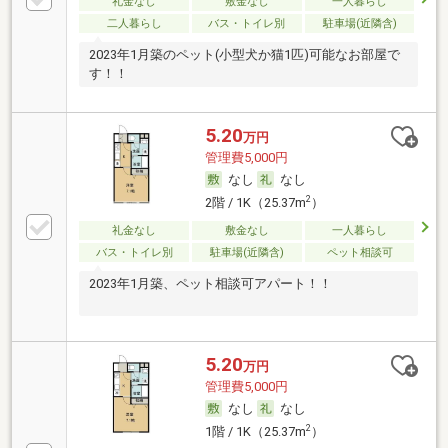
礼金なし
敷金なし
一人暮らし
二人暮らし
バス・トイレ別
駐車場(近隣含)
2023年1月築のペット(小型犬か猫1匹)可能なお部屋で
す！！
5.20
万円
管理費5,000円
なし
なし
2
2階 / 1K（25.37m
）
礼金なし
敷金なし
一人暮らし
バス・トイレ別
駐車場(近隣含)
ペット相談可
2023年1月築、ペット相談可アパート！！
5.20
万円
管理費5,000円
なし
なし
2
1階 / 1K（25.37m
）