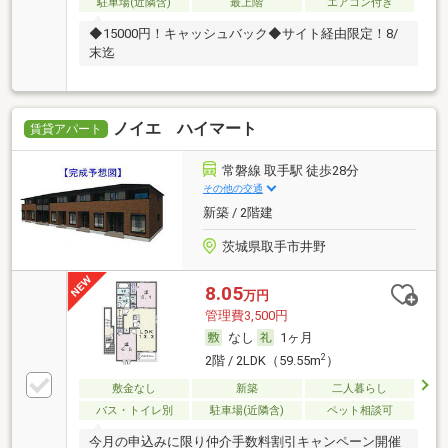
駐車場(近隣含)
最上階
エアコン付き
◆15000円！キャッシュバック◆サイト経由限定！8/
末迄
ノイエ ハイマート
賃貸アパート
常磐線 取手駅 徒歩28分
その他の交通
新築 / 2階建
茨城県取手市井野
8.05
万円
管理費3,500円
なし
1ヶ月
2
2階 / 2LDK（59.55m
）
敷金なし
新築
二人暮らし
バス・トイレ別
駐車場(近隣含)
ペット相談可
今月の申込みに限り仲介手数料割引キャンペーン開催