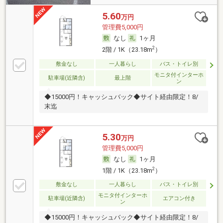
5.60
万円
管理費5,000円
なし
1ヶ月
2
2階 / 1K（23.18m
）
敷金なし
一人暮らし
バス・トイレ別
モニタ付インターホ
駐車場(近隣含)
最上階
ン
◆15000円！キャッシュバック◆サイト経由限定！8/
末迄
5.30
万円
管理費5,000円
なし
1ヶ月
2
1階 / 1K（23.18m
）
敷金なし
一人暮らし
バス・トイレ別
モニタ付インターホ
駐車場(近隣含)
エアコン付き
ン
◆15000円！キャッシュバック◆サイト経由限定！8/