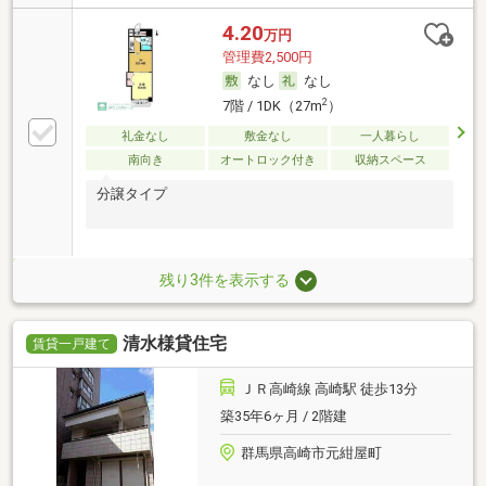
4.20
万円
管理費2,500円
なし
なし
2
7階 / 1DK（27m
）
礼金なし
敷金なし
一人暮らし
南向き
オートロック付き
収納スペース
分譲タイプ
残り3件を表示する
清水様貸住宅
賃貸一戸建て
ＪＲ高崎線 高崎駅 徒歩13分
築35年6ヶ月 / 2階建
群馬県高崎市元紺屋町