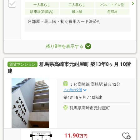
一人暮らし
二人暮らし
バス・トイレ別
駐車場(近隣含)
最上階
角部屋
角部屋・最上階・初期費用カード決済可
残り8件を表示する
群馬県高崎市元紺屋町 築13年8ヶ月 10階
賃貸マンション
建
ＪＲ高崎線 高崎駅 徒歩12分
その他の交通
築13年8ヶ月 / 10階建
群馬県高崎市元紺屋町
11.90
万円