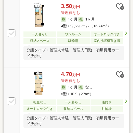
3.50
万円
管理費なし
1ヶ月
1ヶ月
2
4階 / ワンルーム（16.74m
）
一人暮らし
ワンルーム
オートロック付き
収納スペース
駐輪場
室内洗濯機置き場
分譲タイプ・管理人常駐・管理人日勤・初期費用カー
ド決済可
4.70
万円
管理費なし
1ヶ月
なし
2
6階 / 1DK（27m
）
礼金なし
一人暮らし
南向き
オートロック付き
収納スペース
駐輪場
分譲タイプ・管理人常駐・管理人日勤・初期費用カー
ド決済可