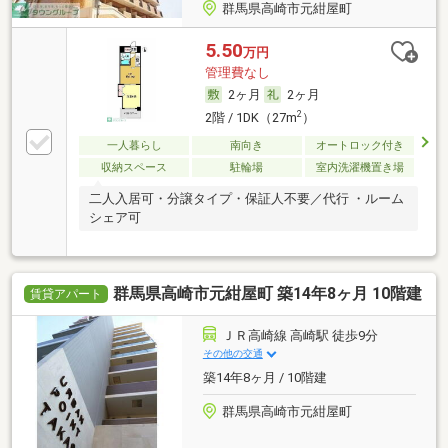
群馬県高崎市元紺屋町
5.50
万円
管理費なし
2ヶ月
2ヶ月
2
2階 / 1DK（27m
）
一人暮らし
南向き
オートロック付き
収納スペース
駐輪場
室内洗濯機置き場
二人入居可・分譲タイプ・保証人不要／代行 ・ルーム
シェア可
群馬県高崎市元紺屋町 築14年8ヶ月 10階建
賃貸アパート
ＪＲ高崎線 高崎駅 徒歩9分
その他の交通
築14年8ヶ月 / 10階建
群馬県高崎市元紺屋町