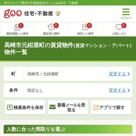
NTTグループ運営の不動産総合サイト goo住宅・不動産
1
0
0
0
最近検索した条件
最近見た物件
保存した条件
お気に入り
高崎市元紺屋町の賃貸物件
(賃貸マンション・アパート)
物件一覧
町
変更する
高崎市／元紺屋町
条件
変更する
指定なし
新着メールを受
検索条件を保存
アプリで探す
取る
人数に合った間取りを選ぶ