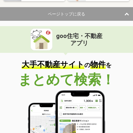
ページトップに戻る
goo住宅・不動産
アプリ
大手不動産サイト
物件
の
を
まとめて検索！