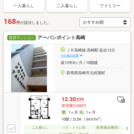
一人暮らし
二人暮らし
ファミリー
168
件
が該当しました。
アーバンポイント高崎
賃貸マンション
ＪＲ高崎線 高崎駅 徒歩12分
その他の交通
築13年8ヶ月 / 10階建
群馬県高崎市元紺屋町
12.30
万円
管理費5,000円
1ヶ月
1ヶ月
2
10階 / 2LDK（54.67m
）
二人暮らし
バス・トイレ別
駐車場(近隣含)