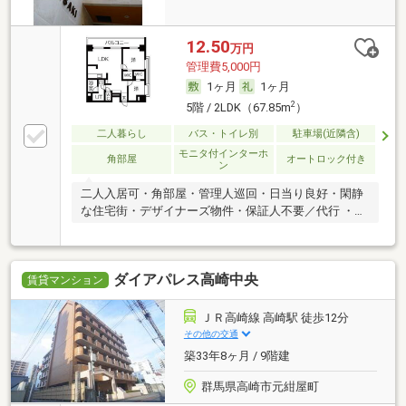
12.50
万円
管理費5,000円
1ヶ月
1ヶ月
2
5階 / 2LDK（67.85m
）
二人暮らし
バス・トイレ別
駐車場(近隣含)
モニタ付インターホ
角部屋
オートロック付き
ン
二人入居可・角部屋・管理人巡回・日当り良好・閑静
な住宅街・デザイナーズ物件・保証人不要／代行 ・ル
ームシェア可
ダイアパレス高崎中央
賃貸マンション
ＪＲ高崎線 高崎駅 徒歩12分
その他の交通
築33年8ヶ月 / 9階建
群馬県高崎市元紺屋町