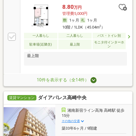
8.80
万円
管理費5,000円
1ヶ月
1ヶ月
2
10階 / 1LDK（45.04m
）
一人暮らし
二人暮らし
バス・トイレ別
モニタ付インターホ
駐車場(近隣含)
最上階
ン
最上階
10件を表示する（全14件）
ダイアパレス高崎中央
賃貸マンション
湘南新宿ライン高海 高崎駅 徒歩
15分
その他の交通
築33年6ヶ月 / 9階建