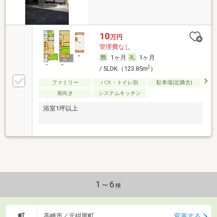
10
万円
管理費なし
1ヶ月
1ヶ月
2
/ 5LDK（123.85m
）
ファミリー
バス・トイレ別
駐車場(近隣含)
南向き
システムキッチン
浴室1坪以上
1～6
棟
町
変更する
高崎市／元紺屋町