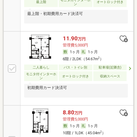
モニタ付インターホ
最上階
オートロック付き
ン
最上階・初期費用カード決済可
11.90
万円
管理費5,000円
1ヶ月
1ヶ月
2
6階 / 2LDK（54.67m
）
二人暮らし
バス・トイレ別
駐車場(近隣含)
モニタ付インターホ
オートロック付き
収納スペース
ン
初期費用カード決済可
8.80
万円
管理費5,000円
1ヶ月
1ヶ月
2
10階 / 1LDK（45.04m
）