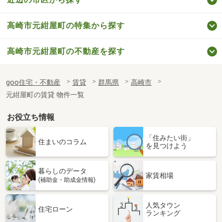
高崎市元紺屋町の特集から探す
高崎市元紺屋町の不動産を探す
goo住宅・不動産
賃貸
群馬県
高崎市
元紺屋町の賃貸 物件一覧
お役立ち情報
「住みたい街」
住まいのコラム
を見つけよう
暮らしのデータ
家賃相場
(補助金・助成金情報)
人気タウン
住宅ローン
ランキング