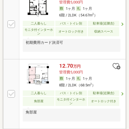
管理費5,000円
1ヶ月
1ヶ月
2
6階 / 2LDK（54.67m
）
二人暮らし
バス・トイレ別
駐車場(近隣含)
モニタ付インターホ
オートロック付き
収納スペース
ン
初期費用カード決済可
12.70
万円
管理費5,000円
1ヶ月
1ヶ月
2
8階 / 2LDK（68.5m
）
二人暮らし
バス・トイレ別
駐車場(近隣含)
モニタ付インターホ
角部屋
オートロック付き
ン
角部屋