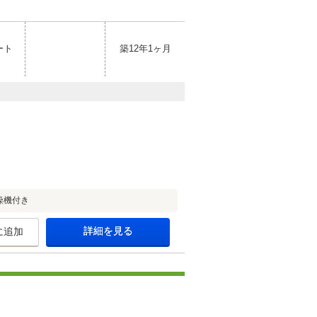
ート
築12年1ヶ月
燥機付き
詳細を見る
に追加