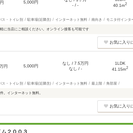
5,000円
円
2
- / -
40.1m
バス・トイレ別
駐車場(近隣含)
インターネット無料
南向き
モニタ付インタ
軽に当店にご相談ください。オンライン接客も可能です
お気に入り
なし / 7.5万円
1LDK
5,000円
万円
2
なし / -
41.15m
バス・トイレ別
駐車場(近隣含)
インターネット無料
最上階
角部屋
件。インターネット無料。
お気に入り
イム２００３