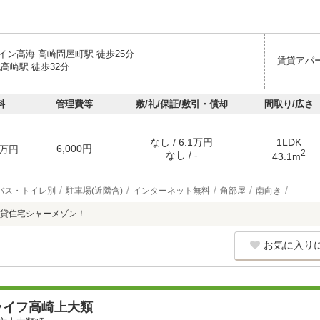
イン高海 高崎問屋町駅 徒歩25分
賃貸アパ
高崎駅 徒歩32分
料
管理費等
敷/礼/保証/敷引・償却
間取り/広さ
なし / 6.1万円
1LDK
6,000円
万円
2
なし / -
43.1m
バス・トイレ別
駐車場(近隣含)
インターネット無料
角部屋
南向き
貸住宅シャーメゾン！
お気に入り
ライフ高崎上大類