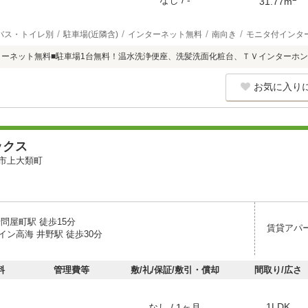
なし / -
31.77m
バス・トイレ別
駐車場(近隣含)
インターネット無料
南向き
モニタ付インタ
ターネット無料■駐車場1台無料！温水洗浄便座、洗髪洗面化粧台、ＴＶインターホ
お気に入り
ックス
市上大類町
問屋町駅 徒歩15分
賃貸アパ
イン高海 井野駅 徒歩30分
料
管理費等
敷/礼/保証/敷引・償却
間取り/広さ
1LDK
なし / 1ヶ月