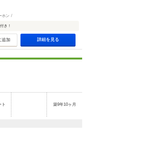
ーホン
ン付き！
詳細を見る
に追加
ート
築9年10ヶ月