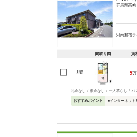
群馬県高崎
湘南新宿ラ
間取り図
賃
1階
5
万
礼金なし
敷金なし
一人暮らし
バ
おすすめポイント
■インターネット