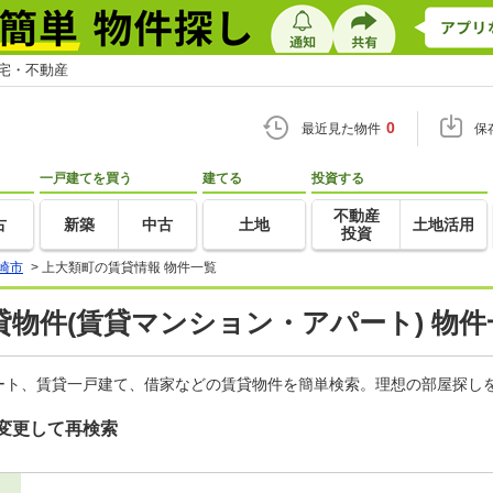
住宅・不動産
0
最近見た物件
保
一戸建てを買う
建てる
投資する
不動産
古
新築
中古
土地
土地活用
投資
崎市
>
上大類町の賃貸情報 物件一覧
物件(賃貸マンション・アパート) 物件
ート、賃貸一戸建て、借家などの賃貸物件を簡単検索。理想の部屋探しを
変更して再検索