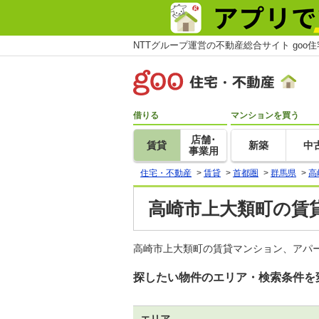
NTTグループ運営の不動産総合サイト goo
借りる
マンションを買う
店舗･
賃貸
新築
中
事業用
住宅・不動産
>
賃貸
>
首都圏
>
群馬県
>
高
高崎市上大類町の賃貸
高崎市上大類町の賃貸マンション、アパ
探したい物件のエリア・検索条件を