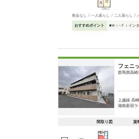
敷金なし
一人暮らし
二人暮らし
おすすめポイント
■Ｗｉ−Ｆｉイン
フェニ
群馬県高崎
上越線 高崎
湘南新宿ラ
間取り図
賃