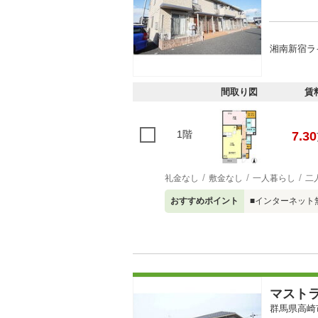
湘南新宿ラ
間取り図
賃
1階
7.30
礼金なし
敷金なし
一人暮らし
二
おすすめポイント
■インターネット
マスト
群馬県高崎