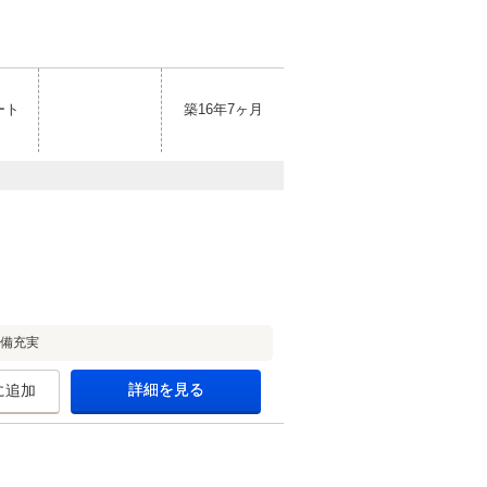
ート
築16年7ヶ月
設備充実
詳細を見る
に追加