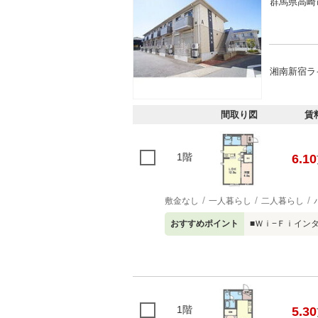
群馬県高崎
湘南新宿ラ
間取り図
賃
1階
6.10
敷金なし
一人暮らし
二人暮らし
おすすめポイント
■Ｗｉ−Ｆｉイン
1階
5.30