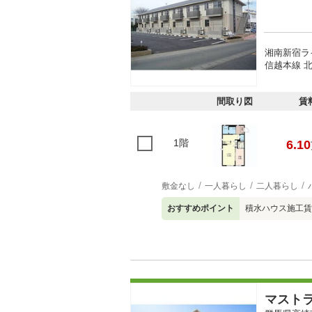
湘南新宿ラ
信越本線 北
間取り図
賃
1階
6.10
敷金なし
一人暮らし
二人暮らし
おすすめポイント
積水ハウス施工賃
マスト