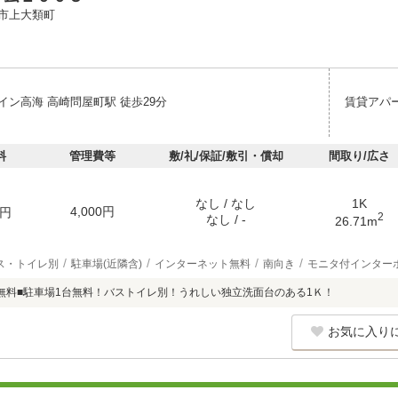
市上大類町
イン高海 高崎問屋町駅 徒歩29分
賃貸アパ
料
管理費等
敷/礼/保証/敷引・償却
間取り/広さ
なし / なし
1K
4,000円
円
2
なし / -
26.71m
ス・トイレ別
駐車場(近隣含)
インターネット無料
南向き
モニタ付インター
無料■駐車場1台無料！バストイレ別！うれしい独立洗面台のある1Ｋ！
お気に入り