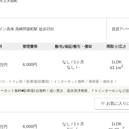
市上大類町
イン高海 高崎問屋町駅 徒歩23分
賃貸アパ
料
管理費等
敷/礼/保証/敷引・償却
間取り/広さ
なし / 1ヶ月
1LDK
6,000円
万円
2
なし / -
43.1m
バス・トイレ別
駐車場(近隣含)
インターネット無料
角部屋
南向き
ターネット無料■駐車場1台無料！追い焚き、温水洗浄便座、ＴＶインターホンなど
お気に入り
なし / 1ヶ月
1LDK
6,000円
万円
2