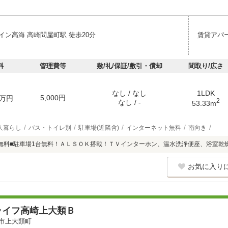
イン高海 高崎問屋町駅 徒歩20分
賃貸アパ
料
管理費等
敷/礼/保証/敷引・償却
間取り/広さ
なし / なし
1LDK
5,000円
万円
2
なし / -
53.33m
人暮らし
バス・トイレ別
駐車場(近隣含)
インターネット無料
南向き
無料■駐車場1台無料！ＡＬＳＯＫ搭載！ＴＶインターホン、温水洗浄便座、浴室乾
お気に入り
ライフ高崎上大類Ｂ
市上大類町