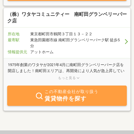
様はお気軽にお問合せ・ご連絡頂ければと存じます。
（株）ワタヤコミュニティー 南町田グランベリーパー
ク店
所在地
東京都町田市鶴間３丁目１３－２２
最寄駅
東急田園都市線 南町田グランベリーパーク駅 徒歩5
分
情報提供元
アットホーム
1975年創業のワタヤが2021年4月に南町田グランベリーパーク店を
開店しました！南町田エリアは、再開発により人気が急上昇してい
ます。賃貸から売買まで、地域密着型ゆえの豊富な物件情報を取り
もっと見る
揃えています。店内は木目調のデザインになっており、カフェのよ
うな居心地の良い空間を創造しています。町田市出身のスタッフが
この不動産会社が取り扱う
多数在籍しており、地域のプロフェッショナルが真心を込めてご案
賃貸物件を探す
内させていただきます。まずは是非お気軽にお問合せください。