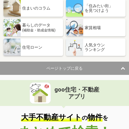
「住みたい街」
住まいのコラム
を見つけよう
暮らしのデータ
家賃相場
(補助金・助成金情報)
人気タウン
住宅ローン
ランキング
ページトップに戻る
goo住宅・不動産
アプリ
大手不動産サイト
物件
の
を