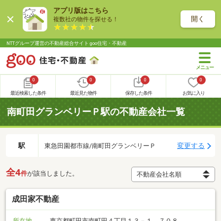
アプリ版はこちら
開く
複数社の物件を探せる！
NTTグループ運営の不動産総合サイト goo住宅・不動産
0
0
0
0
最近検索した条件
最近見た物件
保存した条件
お気に入り
南町田グランベリーＰ駅の不動産会社一覧
駅
変更する
東急田園都市線/南町田グランベリーＰ
全4
件
が該当しました。
成田家不動産
所在地
東京都町田市南町田４丁目１３－１ ７０８