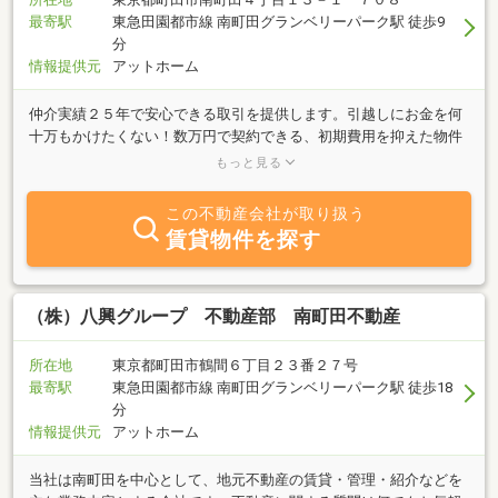
最寄駅
東急田園都市線 南町田グランベリーパーク駅 徒歩9
分
情報提供元
アットホーム
仲介実績２５年で安心できる取引を提供します。引越しにお金を何
十万もかけたくない！数万円で契約できる、初期費用を抑えた物件
のご提案をさせて頂きます。もちろん、普通の物件もご紹介できま
もっと見る
すよ！物件の現地や最寄り駅での待ち合わせにてご案内させていた
だきます！お気軽にご相談ください。
この不動産会社が取り扱う
賃貸物件を探す
（株）八興グループ 不動産部 南町田不動産
所在地
東京都町田市鶴間６丁目２３番２７号
最寄駅
東急田園都市線 南町田グランベリーパーク駅 徒歩18
分
情報提供元
アットホーム
当社は南町田を中心として、地元不動産の賃貸・管理・紹介などを