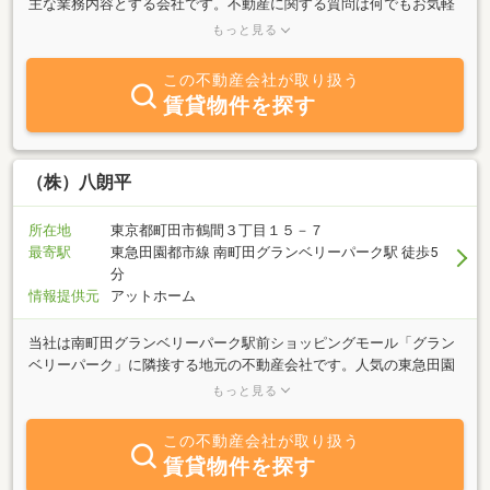
主な業務内容とする会社です。不動産に関する質問は何でもお気軽
にご相談下さい。豊富な情報力でお客様のご希望に併せたスピーデ
もっと見る
ィな対応を心掛けております。
この不動産会社が取り扱う
賃貸物件を探す
（株）八朗平
所在地
東京都町田市鶴間３丁目１５－７
最寄駅
東急田園都市線 南町田グランベリーパーク駅 徒歩5
分
情報提供元
アットホーム
当社は南町田グランベリーパーク駅前ショッピングモール「グラン
ベリーパーク」に隣接する地元の不動産会社です。人気の東急田園
都市線・JR横浜線・小田急線を中心に、賃貸・売買物件情報を多数
もっと見る
取り扱っており、オンラインにより素早くご希望の物件をお探し致
します。遠方の方でも、メールで資料の送信も可能です。当社売主
この不動産会社が取り扱う
未公開物件情報も充実しております。その他、賃貸・売買物件情報
賃貸物件を探す
も多数ご用意をしております。賃貸・売買物件情報をお探しのお客