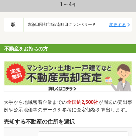
1～4
件
駅
変更する
東急田園都市線/南町田グランベリーＰ
不動産をお持ちの方
大手から地域密着企業までの
全国約2,500社
が周辺の売出事
例や公示地価等のデータを参考に査定価格を算出します。
売却する不動産の住所を選択