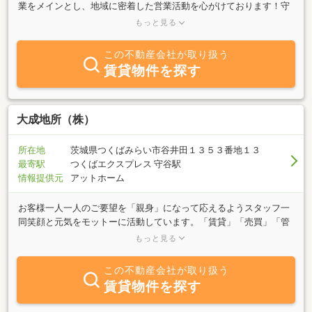
業をメインとし、地域に密着した営業活動を心がけております！守
谷市はＴＸ開通以来目覚ましい発展と将来の展望も楽しみなエリア
もっと見る
となりました。地元ならではの情報を提供し、お客様の立場になり
親身に対応させていただきます！お気軽にお問合せ頂き、ご来店い
この不動産会社が取り扱う
ただけますようお待ちしております！
賃貸物件を探す
大成地所（株）
所在地
茨城県つくばみらい市谷井田１３５３番地１３
最寄駅
つくばエクスプレス 守谷駅
情報提供元
アットホーム
お客様一人一人のご要望を「親身」になって応えるようスタッフ一
同笑顔と元気をモットーに活動しています。「賃貸」「売買」「管
理」不動産に関するご相談、ご質問は何でもお問い合わせ下さい。
もっと見る
皆様のお電話、Ｅメールお待ちしております。
この不動産会社が取り扱う
賃貸物件を探す