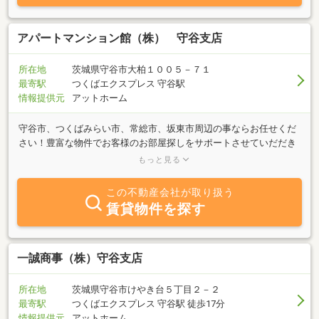
アパートマンション館（株） 守谷支店
所在地
茨城県守谷市大柏１００５－７１
最寄駅
つくばエクスプレス 守谷駅
情報提供元
アットホーム
守谷市、つくばみらい市、常総市、坂東市周辺の事ならお任せくだ
さい！豊富な物件でお客様のお部屋探しをサポートさせていだだき
ます♪守谷駅までの送迎も行っていますので、お気軽にご連絡下さ
もっと見る
い♪
この不動産会社が取り扱う
賃貸物件を探す
一誠商事（株）守谷支店
所在地
茨城県守谷市けやき台５丁目２－２
最寄駅
つくばエクスプレス 守谷駅 徒歩17分
情報提供元
アットホーム