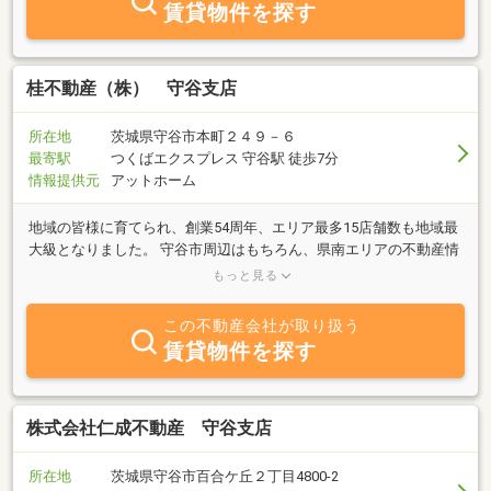
賃貸物件を探す
桂不動産（株） 守谷支店
所在地
茨城県守谷市本町２４９－６
最寄駅
つくばエクスプレス 守谷駅 徒歩7分
情報提供元
アットホーム
地域の皆様に育てられ、創業54周年、エリア最多15店舗数も地域最
大級となりました。 守谷市周辺はもちろん、県南エリアの不動産情
報を幅広いネットワークで多数ご紹介、ご提供させていただいてお
もっと見る
ります。 不動産の売買・仲介、賃貸物件の斡旋と管理、リフォー
ム・増改築の疑問や不安など、あらゆるご要望・ご相談にその分野
この不動産会社が取り扱う
の専門家集団として、お客様の立場に立ってきめ細かなサービスで
賃貸物件を探す
努めさせていただきます。 当守谷市店では、若さと活気あふれるス
タッフが、お客様のご来店を笑顔でお待ちしております。どうぞお
気軽にご来店ください。 【不動産無料査定・買取りキャンペー
ン】不動産買取キャンペーン中。中古住宅・中古マンションなど不
株式会社仁成不動産 守谷支店
動産の売却・買換え。査定は無料です。 【賃貸オーナー様向けキ
ャンペーン】一括借り上げ・サブリース・入居促進キャンペーン
所在地
茨城県守谷市百合ケ丘２丁目4800-2
中。賃貸アパート賃貸マンション賃貸戸建の仲介管理が得意な茨城