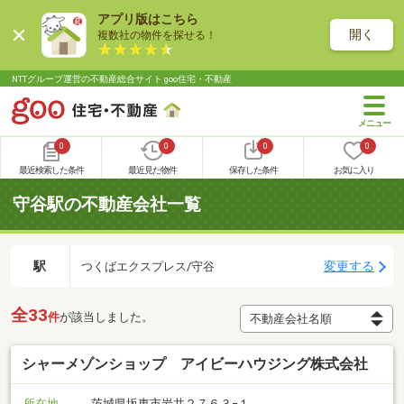
アプリ版はこちら
開く
複数社の物件を探せる！
NTTグループ運営の不動産総合サイト goo住宅・不動産
0
0
0
0
最近検索した条件
最近見た物件
保存した条件
お気に入り
守谷駅の不動産会社一覧
駅
変更する
つくばエクスプレス/守谷
全33
件
が該当しました。
シャーメゾンショップ アイビーハウジング株式会社
所在地
茨城県坂東市岩井２７６３−１