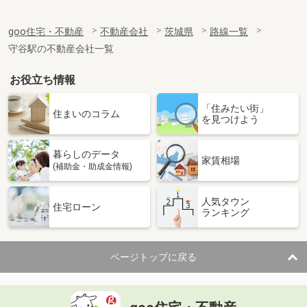
goo住宅・不動産
不動産会社
茨城県
路線一覧
守谷駅の不動産会社一覧
お役立ち情報
「住みたい街」
住まいのコラム
を見つけよう
暮らしのデータ
家賃相場
(補助金・助成金情報)
人気タウン
住宅ローン
ランキング
ページトップに戻る