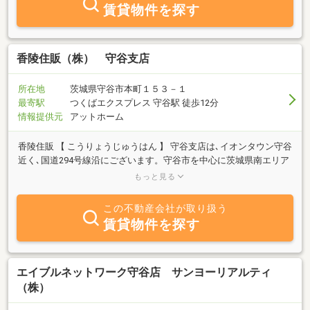
賃貸物件を探す
香陵住販（株） 守谷支店
所在地
茨城県守谷市本町１５３－１
最寄駅
つくばエクスプレス 守谷駅 徒歩12分
情報提供元
アットホーム
香陵住販 【 こうりょうじゅうはん 】 守谷支店は､イオンタウン守谷
近く､国道294号線沿にございます。守谷市を中心に茨城県南エリア
の賃貸、売買物件の最新情報を揃えております。経験豊富なスタッ
もっと見る
フが､個別の接客ブースでお客様の物件探しをお手伝い､プライバシ
ーを守りながらゆっくり物件探しが可能です！不動産のご売却や賃
この不動産会社が取り扱う
貸管理もお任せ下さい。お客様のご来店をスタッフ一同お待ちして
賃貸物件を探す
おります！
エイブルネットワーク守谷店 サンヨーリアルティ
（株）