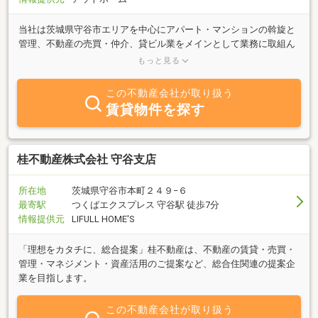
当社は茨城県守谷市エリアを中心にアパート・マンションの斡旋と
管理、不動産の売買・仲介、貸ビル業をメインとして業務に取組ん
でいます。おかげさまで当社の賃貸管理戸数は東京を除く関東エリ
もっと見る
アでトップクラス。豊富な情報力とネットワークで、お客様のご希
望に合わせた「スピーディで親切な対応」を心がけております。ど
この不動産会社が取り扱う
うぞお気軽にお問合せ・ご来店ください。
賃貸物件を探す
桂不動産株式会社 守谷支店
所在地
茨城県守谷市本町２４９−６
最寄駅
つくばエクスプレス 守谷駅 徒歩7分
情報提供元
LIFULL HOME'S
「理想をカタチに、総合提案」桂不動産は、不動産の賃貸・売買・
管理・マネジメント・資産活用のご提案など、総合住関連の提案企
業を目指します。
この不動産会社が取り扱う