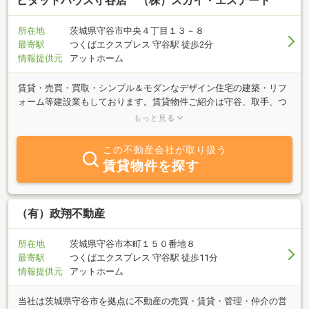
ピタットハウス守谷店 （株）スカイ・エステート
所在地
茨城県守谷市中央４丁目１３－８
最寄駅
つくばエクスプレス 守谷駅 徒歩2分
情報提供元
アットホーム
賃貸・売買・買取・シンプル＆モダンなデザイン住宅の建築・リフ
ォーム等建設業もしております。賃貸物件ご紹介は守谷、取手、つ
くばみらい市が得意エリアです。お部屋探しは是非当店へお越しく
もっと見る
ださい！
この不動産会社が取り扱う
賃貸物件を探す
（有）政翔不動産
所在地
茨城県守谷市本町１５０番地８
最寄駅
つくばエクスプレス 守谷駅 徒歩11分
情報提供元
アットホーム
当社は茨城県守谷市を拠点に不動産の売買・賃貸・管理・仲介の営