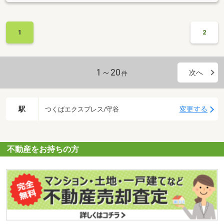
1
2
1～20
次へ
件
駅
変更する
つくばエクスプレス/守谷
不動産をお持ちの方