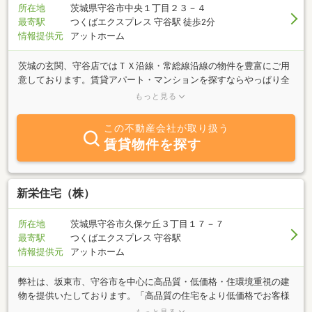
所在地
茨城県守谷市中央１丁目２３－４
最寄駅
つくばエクスプレス 守谷駅 徒歩2分
情報提供元
アットホーム
茨城の玄関、守谷店ではＴＸ沿線・常総線沿線の物件を豊富にご用
意しております。賃貸アパート・マンションを探すならやっぱり全
国ネットのエイブルへ。電車でお越しのお客様はもちろん駅まで送
もっと見る
迎致します。まずはお電話かメールでのご予約を。法人様の社宅探
しには当社法人課が担当させていただき、安心してご入居いただけ
この不動産会社が取り扱う
ますよう最後までしっかりとサポート致します。
賃貸物件を探す
新栄住宅（株）
所在地
茨城県守谷市久保ケ丘３丁目１７－７
最寄駅
つくばエクスプレス 守谷駅
情報提供元
アットホーム
弊社は、坂東市、守谷市を中心に高品質・低価格・住環境重視の建
物を提供いたしております。「高品質の住宅をより低価格でお客様
に提供する」ということをモットーに、仕様変更やコストカットを