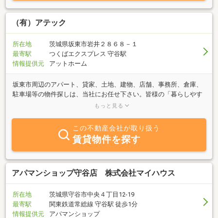
（有）アテック
所在地
茨城県坂東市岩井２８６８－１
最寄駅
つくばエクスプレス 守谷駅
情報提供元
アットホーム
坂東市周辺のアパート、貸家、土地、建物、店舗、事務所、倉庫、
駐車場等の物件探しは、当社にお任せ下さい。皆様の「暮らしやす
さ」を応援、ライフスタイルにあった物件探しのお手伝いをさせて
もっと見る
頂きます。「借りたい」「貸したい」「売りたい」「買いたい」そ
んな皆様のニーズにお答えさせて頂きます。
この不動産会社が取り扱う
賃貸物件を探す
アパマンショップ守谷店 株式会社マイハウス
所在地
茨城県守谷市中央４丁目12-19
最寄駅
関東鉄道常総線 守谷駅 徒歩1分
情報提供元
アパマンショップ