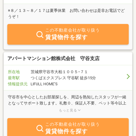
※８／１３～８／１７は夏季休業 お問い合わせは是非お電話でど
うぞ！
この不動産会社が取り扱う
賃貸物件を探す
アパートマンション館株式会社 守谷支店
所在地
茨城県守谷市大柏１００５−７１
最寄駅
つくばエクスプレス 守谷駅 徒歩15分
情報提供元
LIFULL HOME'S
守谷市を中心としたお部屋探しを、周辺を熟知したスタッフが一緒
となってサポート致します。礼敷０、保証人不要、ペット等今以上
のお部屋をお探しの方は、アパートマンション館へ！どうぞ、お気
もっと見る
軽にご来店ください。
この不動産会社が取り扱う
賃貸物件を探す