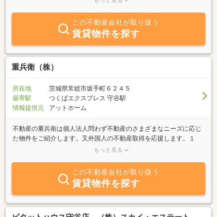
もっと見る
進めて参りました。安かろう悪かろうではありません。ぜひ一度ご
覧ください。さらに、弊社は地震対策として「制震住宅」を手掛け
この不動産会社が取り扱う
ております。いつ襲ってくるか分からない巨大地震。家族の安心・
賃貸物件を探す
安全のために「制震住宅」という選択肢を検討してみてはいかがで
すか？
重兵衛（株）
所在地
茨城県常総市坂手町６２４５
最寄駅
つくばエクスプレス 守谷駅
情報提供元
アットホーム
不動産の重兵衛は個人法人問わず不動産のさまざまなニーズに応じ
た物件をご紹介します。又外国人の不動産取得を応援します。１
（仲介事業） 不動産のご売却とご購入、そして賃貸の仲介！２
もっと見る
（茨城の田舎暮らしを応援） 都心から２時間以内のアクセス良好
地域でスローライフを満喫。あなたは和風？３（定年後のセカンド
この不動産会社が取り扱う
ライフ計画） 子育て卒業後のセカンドライフを住み替えを応援し
賃貸物件を探す
ます。家庭菜園、自給自足？４（外国人の住まい探しを応援） 茨
城に住みたい外国人が勤労に全力投球できるようお買得中古住宅を
紹介！５（駐車場増設） 一家に２台３台のカーライフ。格安でカ
ーポートの増設とオシャレなオープン外溝！