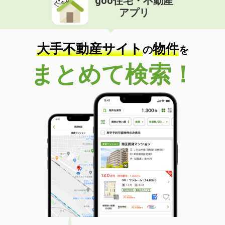
goo住宅・不動産
アプリ
大手不動産サイト
物件
の
を
まとめて検索！