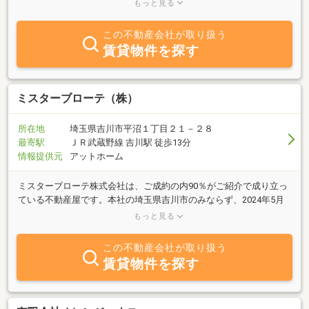
プロが対応させて頂きます。あなたの頼れる地域密着No.1でありた
もっと見る
い。
この不動産会社が取り扱う
賃貸物件を探す
ミスターブローテ（株）
所在地
埼玉県吉川市平沼１丁目２１－２８
最寄駅
ＪＲ武蔵野線 吉川駅 徒歩13分
情報提供元
アットホーム
ミスターブローテ株式会社は、ご成約の内90％がご紹介で成り立っ
ている不動産屋です。本社の埼玉県吉川市のみならず、2024年5月
より都内に荒川officeをオープンしました！東京都・埼玉県・千葉
もっと見る
県を中心にお手伝いをしております。ご紹介頂いた全てのお客様の
信頼に応えるよう、小さな不動産屋ならではの細やかなサポートを
この不動産会社が取り扱う
心がけております。お客様をはじめ、弊社に関わる全ての皆様に支
賃貸物件を探す
えられております。～便利屋部門【ブローテアシスト】～・相続し
た物件や売却物件の残置物の撤去、協力会社による建物の解体等を
行います！ お手間のかかる事をまるっとご相談の上、そのまま買