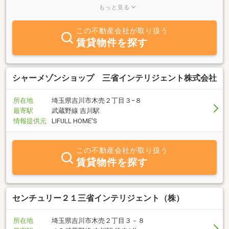
部屋探しの際は、ぜひ当社へお立寄り下さい。スタッフ一同心より
もっと見る
お待ちしております。
この不動産会社が取り扱う
賃貸物件を探す
シャーメゾンショップ 三省インテリジェント株式会社
所在地
埼玉県吉川市木売２丁目３−８
最寄駅
武蔵野線 吉川駅
情報提供元
LIFULL HOME'S
この不動産会社が取り扱う
賃貸物件を探す
センチュリー２１三省インテリジェント（株）
所在地
埼玉県吉川市木売２丁目３－８