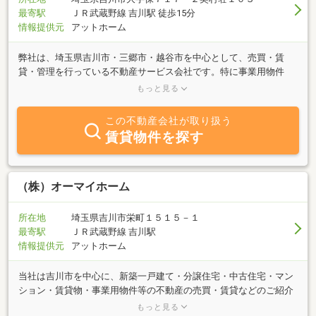
最寄駅
ＪＲ武蔵野線 吉川駅 徒歩15分
情報提供元
アットホーム
弊社は、埼玉県吉川市・三郷市・越谷市を中心として、売買・賃
貸・管理を行っている不動産サービス会社です。特に事業用物件
（倉庫・工場・店舗・事務所・大型駐車場等）に力を入れていま
もっと見る
す。「売りたい」「買いたい」「貸したい」ご希望の方は、お気軽
にご相談願います。ご相談は無料です。メールによる問合せも、大
この不動産会社が取り扱う
歓迎です！！
賃貸物件を探す
（株）オーマイホーム
所在地
埼玉県吉川市栄町１５１５－１
最寄駅
ＪＲ武蔵野線 吉川駅
情報提供元
アットホーム
当社は吉川市を中心に、新築一戸建て・分譲住宅・中古住宅・マン
ション・賃貸物・事業用物件等の不動産の売買・賃貸などのご紹介
を主な業務内容とする会社です。特に吉川市・三郷市・八潮市・越
もっと見る