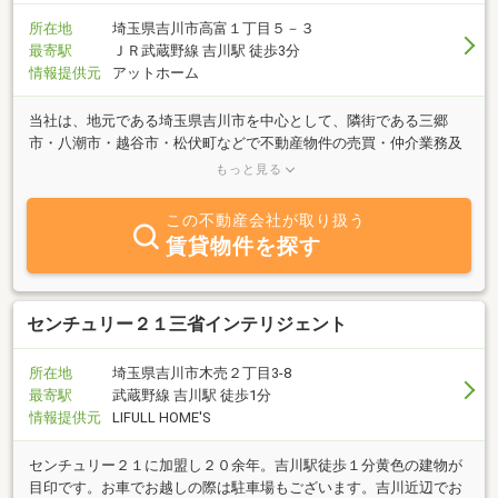
所在地
埼玉県吉川市高富１丁目５－３
最寄駅
ＪＲ武蔵野線 吉川駅 徒歩3分
情報提供元
アットホーム
当社は、地元である埼玉県吉川市を中心として、隣街である三郷
市・八潮市・越谷市・松伏町などで不動産物件の売買・仲介業務及
び賃貸業務等不動産物件に関する様々なお手伝いをさせていただい
もっと見る
ております。不動産のことなら何でもご相談下さい。不動産の賃
貸、マイホームの購入のご相談から、不動産資産の運用に至るま
この不動産会社が取り扱う
で、全てワンストップでお客様を全面的にサポートさせていただき
賃貸物件を探す
ます。
センチュリー２１三省インテリジェント
所在地
埼玉県吉川市木売２丁目3-8
最寄駅
武蔵野線 吉川駅 徒歩1分
情報提供元
LIFULL HOME'S
センチュリー２１に加盟し２０余年。吉川駅徒歩１分黄色の建物が
目印です。お車でお越しの際は駐車場もございます。吉川近辺でお