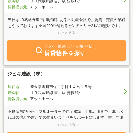
最寄駅
ＪＲ武蔵野線 吉川駅 徒歩1分
情報提供元
アットホーム
当社はJR武蔵野線 吉川駅前にある不動産会社で、賃貸、売買の業務
をやっております全国800店舗あるセンチュリー21の加盟店です。
「センチュリーにしてよかった・・・」そんな多くの方々の声を励
もっと見る
みにいつでもどこでも、みなさまから愛される会社をめざして頑張
っています。当社は、オーナー様と借主様の頼りになる掛け橋にな
この不動産会社が取り扱う
ることを願っております。当社の特徴としまして●この近辺では抜
賃貸物件を探す
群の物件数を誇っています。●スタッフが納得いくまであなたの物
件をお探しします。 ●アフターケアがとっても充実してて安心で
す。 ●年中無休で皆さんのご要望におこたえしています。●駅前・交
通至便、いつでもお気軽にお立ちよりいただけます。どうぞお気軽
ジビキ建設（株）
にお立ち寄りください。
所在地
埼玉県吉川市保１丁目１４番１５号
最寄駅
ＪＲ武蔵野線 吉川駅 徒歩3分
情報提供元
アットホーム
不動産選びから、フルオーダーの住宅建築、土地活用まで。地元８
代目の強みで吉川での住まいづくりをサポート致します。吉川生ま
れ、吉川育ち、吉川在住のスタッフ多数。パパ・ママ・おじいちゃ
もっと見る
ん・おばあちゃん・・・たくさんの目線から御提案させていただき