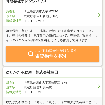
取します！～結婚相談所【ブローテマリアージュ】～結婚相談所で
有限会社オレンジハウス
は珍しい、"不動産会社が始めた結婚相談所"。「成婚してさような
ら」ではなく、スムーズにお相手と同棲生活を送れるようお住まい
所在地
埼玉県吉川市大字保717-2
探しもサポートさせて頂きます！また、他業種との関わりが多いた
最寄駅
武蔵野線 吉川駅 徒歩15分
め、あなたの魅力をたくさん引き出せる数々の提携先をご紹介出来
情報提供元
LIFULL HOME'S
ます。理想の自分の「その先」を一緒に見つけましょう！ぜひお気
軽にお問合せ・ご相談ください。
埼玉県吉川市を中心に、地元に密着した不動産業を行っておりま
す。弊社の特徴は、既存住宅の売買において、売主様、買主様、に
インスペクション(建物検査)を行うことを推奨しております。
この不動産会社が取り扱う
賃貸物件を探す
ゆたかた不動産 株式会社豊田
所在地
埼玉県吉川市大字三輪野江1375
最寄駅
武蔵野線 吉川美南駅
情報提供元
LIFULL HOME'S
ゆたかた不動産は、「売る」「買う」、その選択がお客様にとって