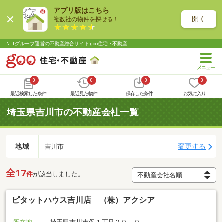
アプリ版はこちら
開く
複数社の物件を探せる！
NTTグループ運営の不動産総合サイト goo住宅・不動産
0
0
0
0
最近検索した条件
最近見た物件
保存した条件
お気に入り
埼玉県吉川市の不動産会社一覧
地域
変更する
吉川市
全17
件
が該当しました。
ピタットハウス吉川店 （株）アクシア
所在地
埼玉県吉川市保１丁目２９－９