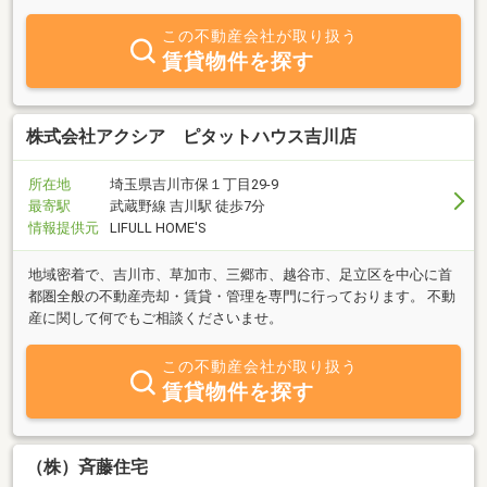
谷市・春日部市・松伏町・埼玉東エリアの「売りたい」「買いた
い」「借りたい」の不動産に関する質問は何でもお気軽にご相談く
この不動産会社が取り扱う
ださい。豊富な情報力でお客様のご希望に合わせたスピーディな対
賃貸物件を探す
応を心掛けております。まずはお気軽にお問い合わせの方宜しくお
願いいたします。 ＴＥＬ０４８－９４０－６７２８
株式会社アクシア ピタットハウス吉川店
所在地
埼玉県吉川市保１丁目29-9
最寄駅
武蔵野線 吉川駅 徒歩7分
情報提供元
LIFULL HOME'S
地域密着で、吉川市、草加市、三郷市、越谷市、足立区を中心に首
都圏全般の不動産売却・賃貸・管理を専門に行っております。 不動
産に関して何でもご相談くださいませ。
この不動産会社が取り扱う
賃貸物件を探す
（株）斉藤住宅