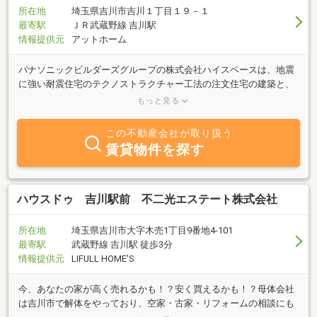
所在地
埼玉県吉川市吉川１丁目１９－１
最寄駅
ＪＲ武蔵野線 吉川駅
情報提供元
アットホーム
パナソニックビルダーズグループの株式会社ハイスペースは、地震
に強い耐震住宅のテクノストラクチャー工法の注文住宅の建築と、
不動産の賃貸物件から売買物件の不動産情報のご紹介を行っており
もっと見る
ます。武蔵野線沿線の注文・分譲住宅は、当社にお任せ下さい。地
元に腰を据えた当社ならではの独自のライフスタイルと地震に強い
この不動産会社が取り扱う
家づくりのご提案をいたします。不動産のことから家づくりのこと
賃貸物件を探す
までお気軽にご相談ください。
ハウスドゥ 吉川駅前 不二光エステート株式会社
所在地
埼玉県吉川市大字木売1丁目9番地4-101
最寄駅
武蔵野線 吉川駅 徒歩3分
情報提供元
LIFULL HOME'S
今、あなたの家が高く売れるかも！？安く買えるかも！？母体会社
は吉川市で解体をやっており、空家・古家・リフォームの相談にも