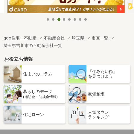
goo住宅・不動産
不動産会社
埼玉県
市区一覧
埼玉県吉川市の不動産会社一覧
お役立ち情報
「住みたい街」
住まいのコラム
を見つけよう
暮らしのデータ
家賃相場
(補助金・助成金情報)
人気タウン
住宅ローン
ランキング