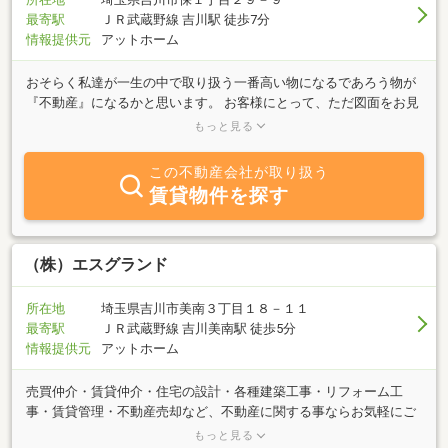
最寄駅
ＪＲ武蔵野線 吉川駅 徒歩7分
情報提供元
アットホーム
おそらく私達が一生の中で取り扱う一番高い物になるであろう物が
『不動産』になるかと思います。 お客様にとって、ただ図面をお見
せするだけの御用聞きであったり、買ってもらう、借りてもらうコ
もっと見る
トを目的とした営業・セールスマンでは無く、お客様の一生に関わ
る重大事をお手伝いする『生涯のパートナー』であれる事をスタッ
この不動産会社が取り扱う
フ一同目指しております。
賃貸物件を探す
（株）エスグランド
所在地
埼玉県吉川市美南３丁目１８－１１
最寄駅
ＪＲ武蔵野線 吉川美南駅 徒歩5分
情報提供元
アットホーム
売買仲介・賃貸仲介・住宅の設計・各種建築工事・リフォーム工
事・賃貸管理・不動産売却など、不動産に関する事ならお気軽にご
相談ください！共同住宅新築工事・飲食店舗新築工事等多数建設実
もっと見る