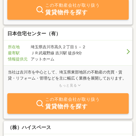
ます。賃貸のお部屋探しは女性スタッフがお手伝い致します。お気
この不動産会社が取り扱う
軽に御相談ください。
賃貸物件を探す
日本住宅センター（有）
所在地
埼玉県吉川市高久２丁目１－２
最寄駅
ＪＲ武蔵野線 吉川駅 徒歩9分
情報提供元
アットホーム
当社は吉川市を中心として、埼玉県東部地区の不動産の売買・賃
貸・リフォーム・管理などを主に幅広く業務を展開しております。
どんな些細な事でもお気軽にご相談下さい。きっとあなたの“力”に
もっと見る
なってみせます。
この不動産会社が取り扱う
賃貸物件を探す
（株）ハイスペース