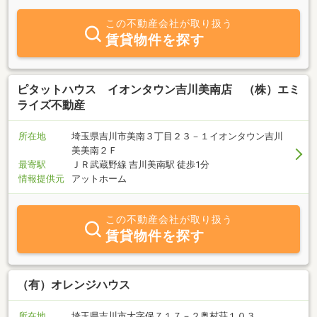
績があります！弊社ホームページをご覧下さい。まずはお悩み解決
が大切だと思いますので、お気軽に「ちょっと聞いてみるだけ」と
この不動産会社が取り扱う
いうお気持ちでお問い合わせいただけたら幸いです。社員一同ご連
賃貸物件を探す
絡を心よりお待ちしております。
ピタットハウス イオンタウン吉川美南店 （株）エミ
ライズ不動産
所在地
埼玉県吉川市美南３丁目２３－１イオンタウン吉川
美美南２Ｆ
最寄駅
ＪＲ武蔵野線 吉川美南駅 徒歩1分
情報提供元
アットホーム
この不動産会社が取り扱う
賃貸物件を探す
（有）オレンジハウス
所在地
埼玉県吉川市大字保７１７－２奥村荘１０３