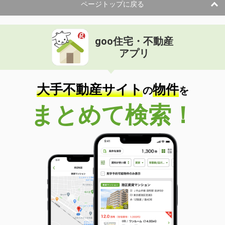
ページトップに戻る
goo住宅・不動産
アプリ
大手不動産サイト
物件
の
を
まとめて検索！