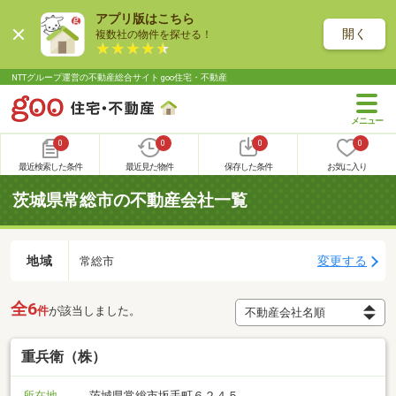
アプリ版はこちら
開く
複数社の物件を探せる！
NTTグループ運営の不動産総合サイト goo住宅・不動産
0
0
0
0
最近検索した条件
最近見た物件
保存した条件
お気に入り
茨城県常総市の不動産会社一覧
地域
変更する
常総市
全6
件
が該当しました。
重兵衛（株）
所在地
茨城県常総市坂手町６２４５