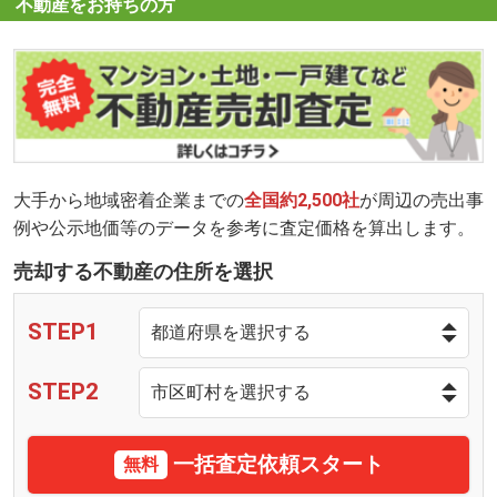
不動産をお持ちの方
大手から地域密着企業までの
全国約2,500社
が周辺の売出事
例や公示地価等のデータを参考に査定価格を算出します。
売却する不動産の住所を選択
STEP1
STEP2
一括査定依頼スタート
無料