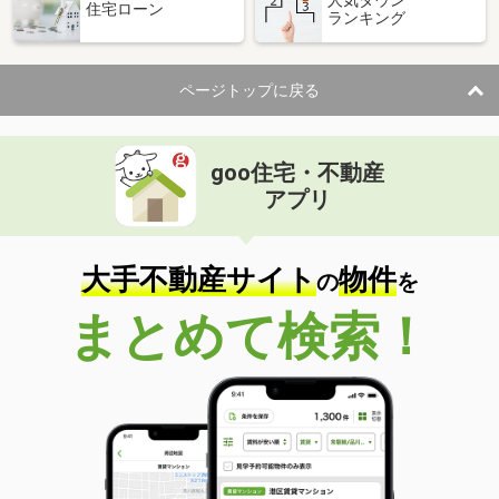
人気タウン
住宅ローン
ランキング
ページトップに戻る
goo住宅・不動産
アプリ
大手不動産サイト
物件
の
を
まとめて検索！