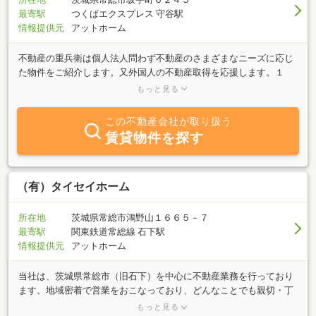
最寄駅
つくばエクスプレス 守谷駅
情報提供元
アットホーム
不動産の重兵衛は個人法人問わず不動産のさまざまなニーズに応じ
た物件をご紹介します。又外国人の不動産取得を応援します。１
（仲介事業） 不動産のご売却とご購入、そして賃貸の仲介！２
もっと見る
（茨城の田舎暮らしを応援） 都心から２時間以内のアクセス良好
地域でスローライフを満喫。あなたは和風？３（定年後のセカンド
この不動産会社が取り扱う
ライフ計画） 子育て卒業後のセカンドライフを住み替えを応援し
賃貸物件を探す
ます。家庭菜園、自給自足？４（外国人の住まい探しを応援） 茨
城に住みたい外国人が勤労に全力投球できるようお買得中古住宅を
紹介！５（駐車場増設） 一家に２台３台のカーライフ。格安でカ
ーポートの増設とオシャレなオープン外溝！
（有）タイセイホーム
所在地
茨城県常総市鴻野山１６６５－７
最寄駅
関東鉄道常総線 石下駅
情報提供元
アットホーム
当社は、茨城県常総市（旧石下）を中心に不動産業務を行っており
ます。地域密着で営業をおこなっており、どんなことでも親切・丁
寧にお客様のお部屋探しのお手伝いをさせていただきます。どうぞ
もっと見る