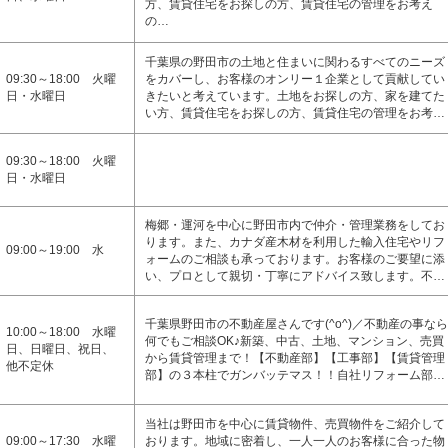
方、賃貸住宅をお探しの方、賃貸住宅の管理をお考え
の…
千葉県の野田市の土地と住まいに関わるすべてのニーズ
09:30～18:00 火曜
をカバーし、お客様のオンリー１企業として貢献してい
日・水曜日
きたいと考えています。土地をお探しの方、家を建てた
い方、賃貸住宅をお探しの方、賃貸住宅の管理をお考…
09:30～18:00 火曜
日・水曜日
梅郷・運河を中心に野田市内で仲介・管理業務をしてお
ります。また、カナダ産木材を利用した輸入住宅やリフ
09:00～19:00 水
ォームのご相談も承っております。お客様のご要望に添
い、プロとして親切・丁寧にアドバイス致します。不…
千葉県野田市の不動産屋さんです(^o^)／不動産の事なら
10:00～18:00 水曜
何でもご相談OK♪新築、中古、土地、マンション、売買
日、日曜日、祝日、
から賃貸管理まで！【不動産部】【工事部】【賃貸管理
他不定休
部】の３本柱でガンバッテマス！！自社リフォーム部…
当社は野田市を中心に賃貸物件、売買物件をご紹介して
09:00～17:30 水曜
おります。地域に密着し、一人一人のお客様に合った物