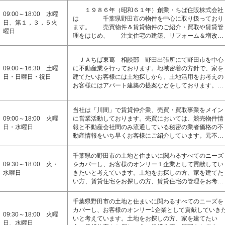
１９８６年（昭和６１年）創業・ちば住販株式会社
09:00～18:00 水曜
は 千葉県野田市の物件を中心に取り扱っており
日、第１，３，５火
ます。 売買物件＆賃貸物件のご紹介・買取や賃貸管
曜日
理をはじめ、 注文住宅の建築、リフォーム＆増改…
ＪＡちば東葛 相談部 野田出張所にて野田市を中心
09:00～16:30 土曜
に不動産業を行っております。地域密着の方針で、家を
日・日曜日・祝日
建てたいお客様には土地探しから、土地活用をお考えの
お客様にはアパート建築の提案などをしております。…
当社は「川間」で賃貸仲介業、売買・買取事業をメイン
09:00～18:00 火曜
に営業活動しております。売買においては、競売物件情
日・水曜日
報と不動産会社間のみ流通している秘密の業者価格の不
動産情報をいち早くお客様にご紹介しています。元不…
千葉県の野田市の土地と住まいに関わるすべてのニーズ
09:30～18:00 火・
をカバーし、お客様のオンリー１企業として貢献してい
水曜日
きたいと考えています。土地をお探しの方、家を建てた
い方、賃貸住宅をお探しの方、賃貸住宅の管理をお考…
千葉県野田市の土地と住まいに関わるすべてのニーズを
カバーし、お客様のオンリー1企業として貢献していき
09:30～18:00 火曜
いと考えています。土地をお探しの方、家を建てたい
日、水曜日