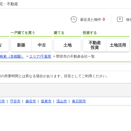
住宅・不動産
0
最近見た物件
保
一戸建てを買う
建てる
投資する
不動産
古
新築
中古
土地
土地活用
投資
検索（首都圏）
>
エリア/千葉県
>
野田市の不動産会社一覧
際の所要時間とは異なる場合があります。目安としてご利用ください。
川市
|
守谷市
|
越谷市
|
坂東市
|
流山市
|
春日部市