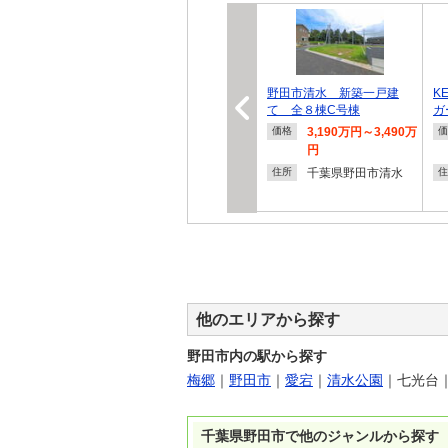
野田市清水 新築一戸建
K
て 全８棟C号棟
ガ
3,190万円～3,490万
価格
価
円
千葉県野田市清水
住所
住
他のエリアから探す
野田市内の駅から探す
梅郷
｜
野田市
｜
愛宕
｜
清水公園
｜
七光台
千葉県野田市で他のジャンルから探す