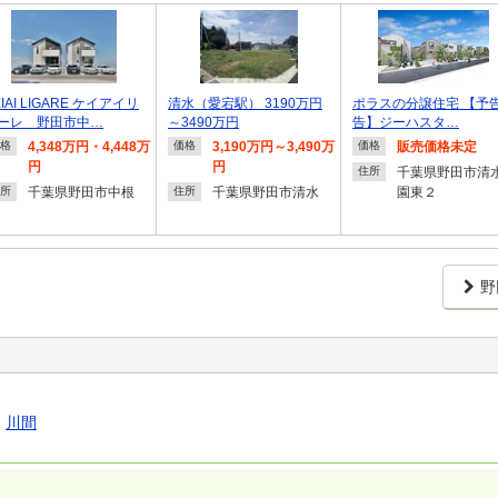
EIAI LIGARE ケイアイリ
清水（愛宕駅） 3190万円
ポラスの分譲住宅 【予
ーレ 野田市中…
～3490万円
告】ジーハスタ…
4,348万円・4,448万
3,190万円～3,490万
販売価格未定
格
価格
価格
円
円
千葉県野田市清
住所
千葉県野田市中根
千葉県野田市清水
園東２
所
住所
野
｜
川間