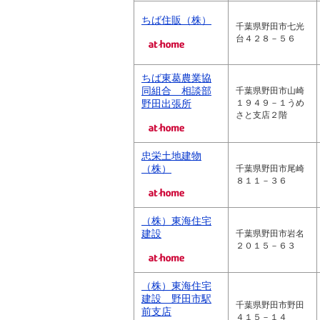
ちば住販（株）
千葉県野田市七光
台４２８－５６
ちば東葛農業協
同組合 相談部
千葉県野田市山崎
野田出張所
１９４９－１うめ
さと支店２階
忠栄土地建物
（株）
千葉県野田市尾崎
８１１－３６
（株）東海住宅
建設
千葉県野田市岩名
２０１５－６３
（株）東海住宅
建設 野田市駅
千葉県野田市野田
前支店
４１５－１４