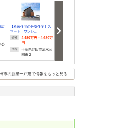
告広
【桧家住宅の分譲住宅】ス
ポラスの分譲住宅 BASE88
●野田市中根4
マート・ワンシ…
@野田川間/予告広…
4,480万円・4,680万
販売価格未定
3,499
価格
価格
価格
円
円
水公
千葉県野田市尾崎
住所
千葉県野田市清水公
千葉県
住所
住所
園東２
田市の新築一戸建て情報をもっと見る