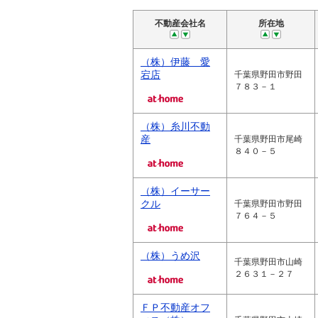
不動産会社名
所在地
（株）伊藤 愛
宕店
千葉県野田市野田
７８３－１
（株）糸川不動
産
千葉県野田市尾崎
８４０－５
（株）イーサー
クル
千葉県野田市野田
７６４－５
（株）うめ沢
千葉県野田市山崎
２６３１－２７
ＦＰ不動産オフ