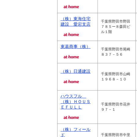
（株）東海住宅
千葉県野田市野田
建設 愛宕支店
７８５ー８森田ビ
ル１階
東葛商事（株）
千葉県野田市尾崎
８３７－５６
（株）日通建設
千葉県野田市山崎
１９６８－１０
ハウスフル
（株）ＨＯＵＳ
千葉県野田市花井
ＥＦＵＬＬ
９７－１
（株）フィール
ド
千葉県野田市中里