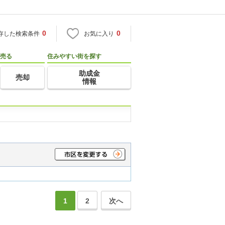
0
0
存した検索条件
お気に入り
売る
住みやすい街を探す
助成金
売却
情報
1
2
次へ