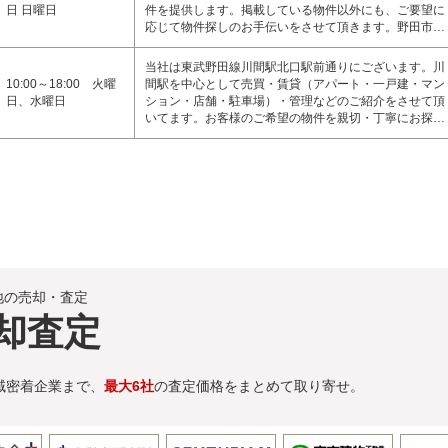
日 日曜日
件を提供します。掲載している物件以外にも、ご要望に
応じて物件探しのお手伝いをさせて頂きます。野田市…
当社は東武野田線川間駅北口駅前通りにございます。川
10:00～18:00 火曜
間駅を中心として売買・賃貸（アパート・一戸建・マン
日、水曜日
ション・店舗・駐車場）・管理などのご紹介をさせて頂
いてます。お客様のご希望の物件を親切・丁寧にお探…
地の売却・査定
却査定
域密着企業まで、
最大6社
の査定価格をまとめて取り寄せ。