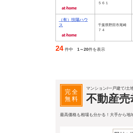
５６１
（有）扶陽ハウ
ス
千葉県野田市尾崎
７４
24
件中
1～20
件を表示
マンション/一戸建て/土
完全
不動産売
無料
最高価格も相場も分かる！大手から地