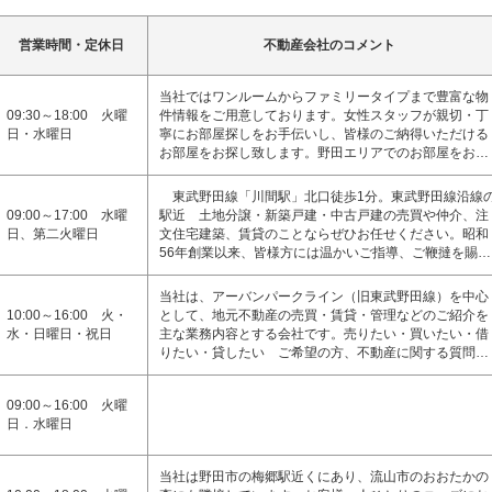
営業時間・定休日
不動産会社のコメント
当社ではワンルームからファミリータイプまで豊富な物
09:30～18:00 火曜
件情報をご用意しております。女性スタッフが親切・丁
日・水曜日
寧にお部屋探しをお手伝いし、皆様のご納得いただける
お部屋をお探し致します。野田エリアでのお部屋をお…
東武野田線「川間駅」北口徒歩1分。東武野田線沿線
09:00～17:00 水曜
駅近 土地分譲・新築戸建・中古戸建の売買や仲介、注
日、第二火曜日
文住宅建築、賃貸のことならぜひお任せください。昭和
56年創業以来、皆様方には温かいご指導、ご鞭撻を賜…
当社は、アーバンパークライン（旧東武野田線）を中心
10:00～16:00 火・
として、地元不動産の売買・賃貸・管理などのご紹介を
水・日曜日・祝日
主な業務内容とする会社です。売りたい・買いたい・借
りたい・貸したい ご希望の方、不動産に関する質問…
09:00～16:00 火曜
日．水曜日
当社は野田市の梅郷駅近くにあり、流山市のおおたかの