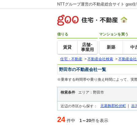
NTTグループ運営の不動産総合サイト goo
借りる
マンションを買う
店舗･
賃貸
新築
中
事業用
住宅・不動産
>
不動産会社検索
>
不動産会社
野田市の不動産会社一覧
※乗車する時間帯や乗り換え時間によって、実
検索条件
エリア：野田市
北葛飾郡松伏町
|
吉
近辺の市区から探す：
24
件中
1～20
件を表示